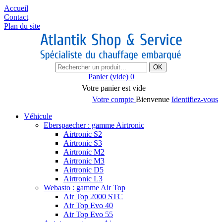
Accueil
Contact
Plan du site
OK
Panier
(vide)
0
Votre panier est vide
Votre compte
Bienvenue
Identifiez-vous
Véhicule
Eberspaecher : gamme Airtronic
Airtronic S2
Airtronic S3
Airtronic M2
Airtronic M3
Airtronic D5
Airtronic L3
Webasto : gamme Air Top
Air Top 2000 STC
Air Top Evo 40
Air Top Evo 55