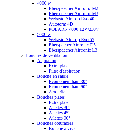
4000 w
Eberspaecher Airtronic M2
Eberspaecher Airtronic M3
Webasto Air Top Evo 40
Autoterm 4D
POLARN 4000 12V/230V
5000 w
Webasto Air Top Evo 55
Eberspacher Airtronic D5
Eberspaecher Airtronic L3
Bouches de ventilation
Aspiration
Extra plate
Filtre d'aspiration
Bouche en saillie
Écoulement haut 30°
Écoulement haut 90°
Arrondie
Bouches plates
Extra plate
Ailettes 30°
Ailettes 45°
Ailettes 90°
Bouches obturables
Bouche à visser