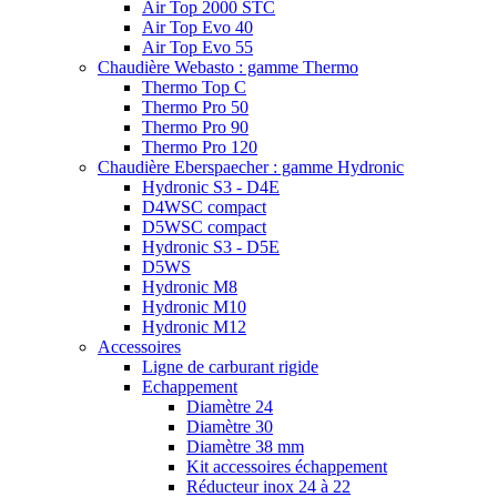
Air Top 2000 STC
Air Top Evo 40
Air Top Evo 55
Chaudière Webasto : gamme Thermo
Thermo Top C
Thermo Pro 50
Thermo Pro 90
Thermo Pro 120
Chaudière Eberspaecher : gamme Hydronic
Hydronic S3 - D4E
D4WSC compact
D5WSC compact
Hydronic S3 - D5E
D5WS
Hydronic M8
Hydronic M10
Hydronic M12
Accessoires
Ligne de carburant rigide
Echappement
Diamètre 24
Diamètre 30
Diamètre 38 mm
Kit accessoires échappement
Réducteur inox 24 à 22