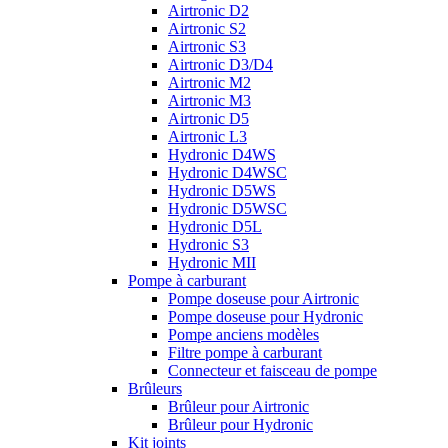
Airtronic D2
Airtronic S2
Airtronic S3
Airtronic D3/D4
Airtronic M2
Airtronic M3
Airtronic D5
Airtronic L3
Hydronic D4WS
Hydronic D4WSC
Hydronic D5WS
Hydronic D5WSC
Hydronic D5L
Hydronic S3
Hydronic MII
Pompe à carburant
Pompe doseuse pour Airtronic
Pompe doseuse pour Hydronic
Pompe anciens modèles
Filtre pompe à carburant
Connecteur et faisceau de pompe
Brûleurs
Brûleur pour Airtronic
Brûleur pour Hydronic
Kit joints