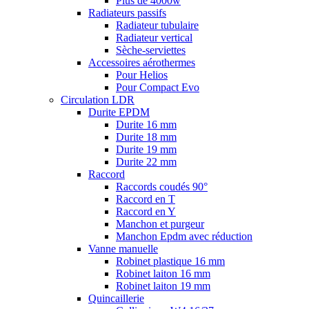
Plus de 4000w
Radiateurs passifs
Radiateur tubulaire
Radiateur vertical
Sèche-serviettes
Accessoires aérothermes
Pour Helios
Pour Compact Evo
Circulation LDR
Durite EPDM
Durite 16 mm
Durite 18 mm
Durite 19 mm
Durite 22 mm
Raccord
Raccords coudés 90°
Raccord en T
Raccord en Y
Manchon et purgeur
Manchon Epdm avec réduction
Vanne manuelle
Robinet plastique 16 mm
Robinet laiton 16 mm
Robinet laiton 19 mm
Quincaillerie