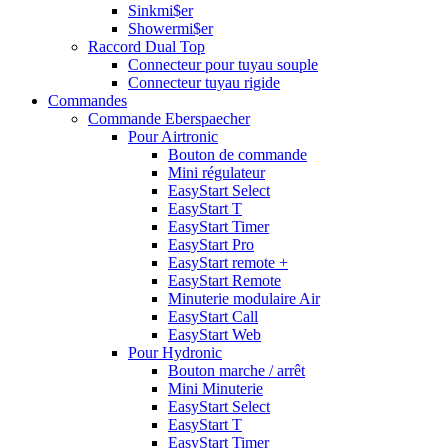
Sinkmi$er
Showermi$er
Raccord Dual Top
Connecteur pour tuyau souple
Connecteur tuyau rigide
Commandes
Commande Eberspaecher
Pour Airtronic
Bouton de commande
Mini régulateur
EasyStart Select
EasyStart T
EasyStart Timer
EasyStart Pro
EasyStart remote +
EasyStart Remote
Minuterie modulaire Air
EasyStart Call
EasyStart Web
Pour Hydronic
Bouton marche / arrêt
Mini Minuterie
EasyStart Select
EasyStart T
EasyStart Timer