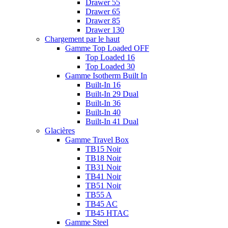
Drawer 55
Drawer 65
Drawer 85
Drawer 130
Chargement par le haut
Gamme Top Loaded OFF
Top Loaded 16
Top Loaded 30
Gamme Isotherm Built In
Built-In 16
Built-In 29 Dual
Built-In 36
Built-In 40
Built-In 41 Dual
Glacières
Gamme Travel Box
TB15 Noir
TB18 Noir
TB31 Noir
TB41 Noir
TB51 Noir
TB55 A
TB45 AC
TB45 HTAC
Gamme Steel