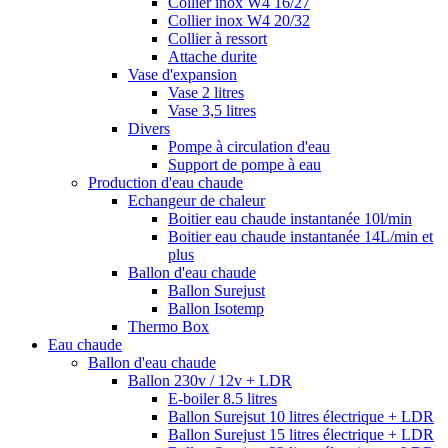
Collier inox W4 16/27
Collier inox W4 20/32
Collier à ressort
Attache durite
Vase d'expansion
Vase 2 litres
Vase 3,5 litres
Divers
Pompe à circulation d'eau
Support de pompe à eau
Production d'eau chaude
Echangeur de chaleur
Boitier eau chaude instantanée 10l/min
Boitier eau chaude instantanée 14L/min et
plus
Ballon d'eau chaude
Ballon Surejust
Ballon Isotemp
Thermo Box
Eau chaude
Ballon d'eau chaude
Ballon 230v / 12v + LDR
E-boiler 8.5 litres
Ballon Surejsut 10 litres électrique + LDR
Ballon Surejust 15 litres électrique + LDR