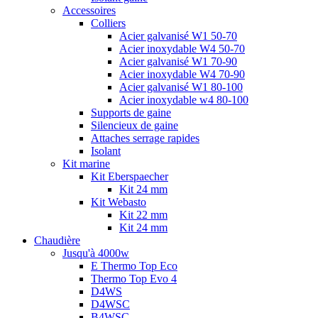
Accessoires
Colliers
Acier galvanisé W1 50-70
Acier inoxydable W4 50-70
Acier galvanisé W1 70-90
Acier inoxydable W4 70-90
Acier galvanisé W1 80-100
Acier inoxydable w4 80-100
Supports de gaine
Silencieux de gaine
Attaches serrage rapides
Isolant
Kit marine
Kit Eberspaecher
Kit 24 mm
Kit Webasto
Kit 22 mm
Kit 24 mm
Chaudière
Jusqu'à 4000w
E Thermo Top Eco
Thermo Top Evo 4
D4WS
D4WSC
B4WSC