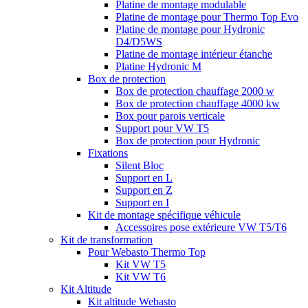
Platine de montage modulable
Platine de montage pour Thermo Top Evo
Platine de montage pour Hydronic
D4/D5WS
Platine de montage intérieur étanche
Platine Hydronic M
Box de protection
Box de protection chauffage 2000 w
Box de protection chauffage 4000 kw
Box pour parois verticale
Support pour VW T5
Box de protection pour Hydronic
Fixations
Silent Bloc
Support en L
Support en Z
Support en I
Kit de montage spécifique véhicule
Accessoires pose extérieure VW T5/T6
Kit de transformation
Pour Webasto Thermo Top
Kit VW T5
Kit VW T6
Kit Altitude
Kit altitude Webasto