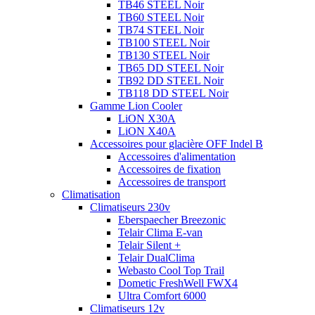
TB46 STEEL Noir
TB60 STEEL Noir
TB74 STEEL Noir
TB100 STEEL Noir
TB130 STEEL Noir
TB65 DD STEEL Noir
TB92 DD STEEL Noir
TB118 DD STEEL Noir
Gamme Lion Cooler
LiON X30A
LiON X40A
Accessoires pour glacière OFF Indel B
Accessoires d'alimentation
Accessoires de fixation
Accessoires de transport
Climatisation
Climatiseurs 230v
Eberspaecher Breezonic
Telair Clima E-van
Telair Silent +
Telair DualClima
Webasto Cool Top Trail
Dometic FreshWell FWX4
Ultra Comfort 6000
Climatiseurs 12v