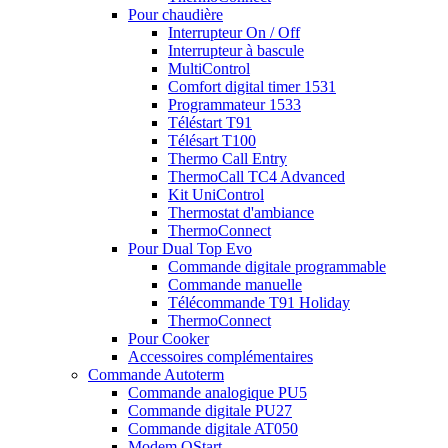
Pour chaudière
Interrupteur On / Off
Interrupteur à bascule
MultiControl
Comfort digital timer 1531
Programmateur 1533
Téléstart T91
Télésart T100
Thermo Call Entry
ThermoCall TC4 Advanced
Kit UniControl
Thermostat d'ambiance
ThermoConnect
Pour Dual Top Evo
Commande digitale programmable
Commande manuelle
Télécommande T91 Holiday
ThermoConnect
Pour Cooker
Accessoires complémentaires
Commande Autoterm
Commande analogique PU5
Commande digitale PU27
Commande digitale AT050
Modem QStart