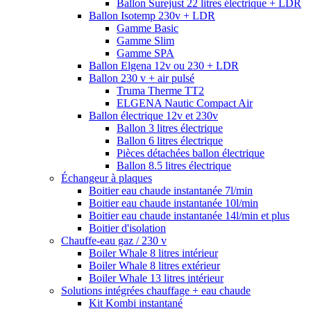
Ballon Surejust 22 litres électrique + LDR
Ballon Isotemp 230v + LDR
Gamme Basic
Gamme Slim
Gamme SPA
Ballon Elgena 12v ou 230 + LDR
Ballon 230 v + air pulsé
Truma Therme TT2
ELGENA Nautic Compact Air
Ballon électrique 12v et 230v
Ballon 3 litres électrique
Ballon 6 litres électrique
Pièces détachées ballon électrique
Ballon 8.5 litres électrique
Échangeur à plaques
Boitier eau chaude instantanée 7l/min
Boitier eau chaude instantanée 10l/min
Boitier eau chaude instantanée 14l/min et plus
Boitier d'isolation
Chauffe-eau gaz / 230 v
Boiler Whale 8 litres intérieur
Boiler Whale 8 litres extérieur
Boiler Whale 13 litres intérieur
Solutions intégrées chauffage + eau chaude
Kit Kombi instantané