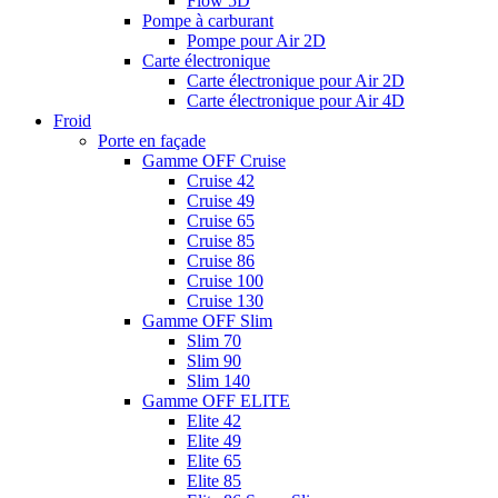
Flow 5D
Pompe à carburant
Pompe pour Air 2D
Carte électronique
Carte électronique pour Air 2D
Carte électronique pour Air 4D
Froid
Porte en façade
Gamme OFF Cruise
Cruise 42
Cruise 49
Cruise 65
Cruise 85
Cruise 86
Cruise 100
Cruise 130
Gamme OFF Slim
Slim 70
Slim 90
Slim 140
Gamme OFF ELITE
Elite 42
Elite 49
Elite 65
Elite 85