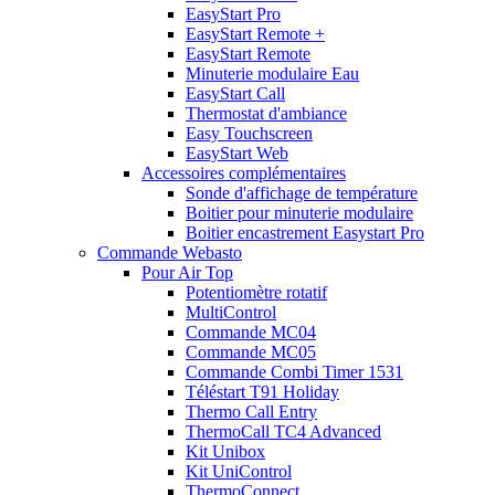
EasyStart Pro
EasyStart Remote +
EasyStart Remote
Minuterie modulaire Eau
EasyStart Call
Thermostat d'ambiance
Easy Touchscreen
EasyStart Web
Accessoires complémentaires
Sonde d'affichage de température
Boitier pour minuterie modulaire
Boitier encastrement Easystart Pro
Commande Webasto
Pour Air Top
Potentiomètre rotatif
MultiControl
Commande MC04
Commande MC05
Commande Combi Timer 1531
Téléstart T91 Holiday
Thermo Call Entry
ThermoCall TC4 Advanced
Kit Unibox
Kit UniControl
ThermoConnect