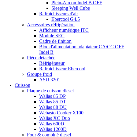
Plein-Aircon Indel B OFF
Sleeping Well Cube
Rafraichisseurs d'air
Ebercool G4.5
Accessoires réfrigération
Afficheur numérique ITC
Module SEC
Cadre de finition
Bloc d'alimentation adaptateur CA/CC OFF
Indel B
Pièce détachée
Réfrigérateur
Rafraichisseur Ebercool
Groupe froid
ASU 3201
Cuisson
Plaque de cuisson diesel
Wallas 85 DP
Wallas 85 DT
Wallas 88 DU
Webasto Cooker X100
Wallas XC Duo
Wallas 600D
Wallas 1200D
Four & combiné diesel