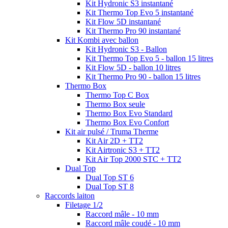
Kit Hydronic S3 instantané
Kit Thermo Top Evo 5 instantané
Kit Flow 5D instantané
Kit Thermo Pro 90 instantané
Kit Kombi avec ballon
Kit Hydronic S3 - Ballon
Kit Thermo Top Evo 5 - ballon 15 litres
Kit Flow 5D - ballon 10 litres
Kit Thermo Pro 90 - ballon 15 litres
Thermo Box
Thermo Top C Box
Thermo Box seule
Thermo Box Evo Standard
Thermo Box Evo Confort
Kit air pulsé / Truma Therme
Kit Air 2D + TT2
Kit Airtronic S3 + TT2
Kit Air Top 2000 STC + TT2
Dual Top
Dual Top ST 6
Dual Top ST 8
Raccords laiton
Filetage 1/2
Raccord mâle - 10 mm
Raccord mâle coudé - 10 mm