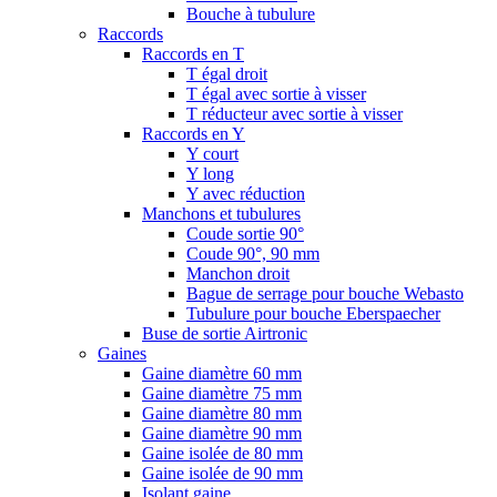
Bouche à tubulure
Raccords
Raccords en T
T égal droit
T égal avec sortie à visser
T réducteur avec sortie à visser
Raccords en Y
Y court
Y long
Y avec réduction
Manchons et tubulures
Coude sortie 90°
Coude 90°, 90 mm
Manchon droit
Bague de serrage pour bouche Webasto
Tubulure pour bouche Eberspaecher
Buse de sortie Airtronic
Gaines
Gaine diamètre 60 mm
Gaine diamètre 75 mm
Gaine diamètre 80 mm
Gaine diamètre 90 mm
Gaine isolée de 80 mm
Gaine isolée de 90 mm
Isolant gaine