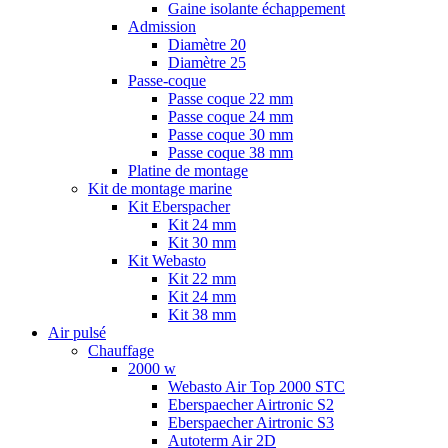
Gaine isolante échappement
Admission
Diamètre 20
Diamètre 25
Passe-coque
Passe coque 22 mm
Passe coque 24 mm
Passe coque 30 mm
Passe coque 38 mm
Platine de montage
Kit de montage marine
Kit Eberspacher
Kit 24 mm
Kit 30 mm
Kit Webasto
Kit 22 mm
Kit 24 mm
Kit 38 mm
Air pulsé
Chauffage
2000 w
Webasto Air Top 2000 STC
Eberspaecher Airtronic S2
Eberspaecher Airtronic S3
Autoterm Air 2D