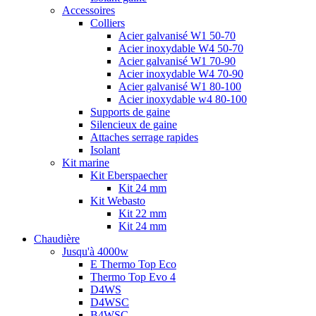
Accessoires
Colliers
Acier galvanisé W1 50-70
Acier inoxydable W4 50-70
Acier galvanisé W1 70-90
Acier inoxydable W4 70-90
Acier galvanisé W1 80-100
Acier inoxydable w4 80-100
Supports de gaine
Silencieux de gaine
Attaches serrage rapides
Isolant
Kit marine
Kit Eberspaecher
Kit 24 mm
Kit Webasto
Kit 22 mm
Kit 24 mm
Chaudière
Jusqu'à 4000w
E Thermo Top Eco
Thermo Top Evo 4
D4WS
D4WSC
B4WSC