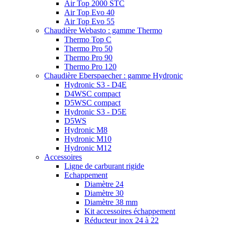
Air Top 2000 STC
Air Top Evo 40
Air Top Evo 55
Chaudière Webasto : gamme Thermo
Thermo Top C
Thermo Pro 50
Thermo Pro 90
Thermo Pro 120
Chaudière Eberspaecher : gamme Hydronic
Hydronic S3 - D4E
D4WSC compact
D5WSC compact
Hydronic S3 - D5E
D5WS
Hydronic M8
Hydronic M10
Hydronic M12
Accessoires
Ligne de carburant rigide
Echappement
Diamètre 24
Diamètre 30
Diamètre 38 mm
Kit accessoires échappement
Réducteur inox 24 à 22