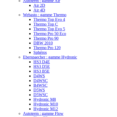
Autoterm : gamme Air
Air 2D
Air 4D
Webasto : gamme Thermo
Thermo Top Evo 4
Thermo Top C
Thermo Top Evo 5
Thermo Pro 50 Eco
Thermo Pro 90
DBW 2010
Thermo Pro 120
Sphéros
Eberspaecher : gamme Hydronic
HS3 D4E
HS3 D5E
HS3 B5E
D4WS
D4WSC
B4WSC
D5WS
D5WSC
Hydronic M8
Hydronic M10
Hydronic M12
Autoterm : gamme Flow