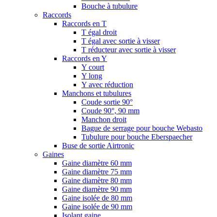
Bouche à tubulure
Raccords
Raccords en T
T égal droit
T égal avec sortie à visser
T réducteur avec sortie à visser
Raccords en Y
Y court
Y long
Y avec réduction
Manchons et tubulures
Coude sortie 90°
Coude 90°, 90 mm
Manchon droit
Bague de serrage pour bouche Webasto
Tubulure pour bouche Eberspaecher
Buse de sortie Airtronic
Gaines
Gaine diamètre 60 mm
Gaine diamètre 75 mm
Gaine diamètre 80 mm
Gaine diamètre 90 mm
Gaine isolée de 80 mm
Gaine isolée de 90 mm
Isolant gaine