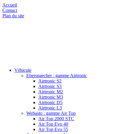
Accueil
Contact
Plan du site
Véhicule
Eberspaecher : gamme Airtronic
Airtronic S2
Airtronic S3
Airtronic M2
Airtronic M3
Airtronic D5
Airtronic L3
Webasto : gamme Air Top
Air Top 2000 STC
Air Top Evo 40
Air Top Evo 55