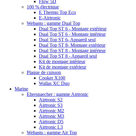
Flow 5D
100 % électrique
E Thermo Top Eco
E-Airtronic
Webasto : gamme Dual Top
Dual Top ST 6 - Montage extérieur
Dual Top ST 6 - Montage intérieur
Dual Top ST 6- Appareil seul
Dual Top ST 8- Montage extérieur
Dual Top ST 8 - Montage intérieur
Dual Top ST 8 - Appareil seul
Kit de montage intérieur
Kit de montage extérieur
Plaque de cuisson
Cooker X100
Wallas XC Duo
Marine
Eberspaecher : gamme Airtronic
Airtronic S2
Airtronic S3
Airtronic M2
Airtronic M3
Airtronic D5
Airtronic L3
Webasto : gamme Air Top