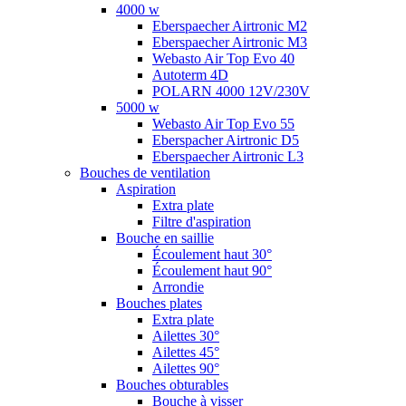
4000 w
Eberspaecher Airtronic M2
Eberspaecher Airtronic M3
Webasto Air Top Evo 40
Autoterm 4D
POLARN 4000 12V/230V
5000 w
Webasto Air Top Evo 55
Eberspacher Airtronic D5
Eberspaecher Airtronic L3
Bouches de ventilation
Aspiration
Extra plate
Filtre d'aspiration
Bouche en saillie
Écoulement haut 30°
Écoulement haut 90°
Arrondie
Bouches plates
Extra plate
Ailettes 30°
Ailettes 45°
Ailettes 90°
Bouches obturables
Bouche à visser