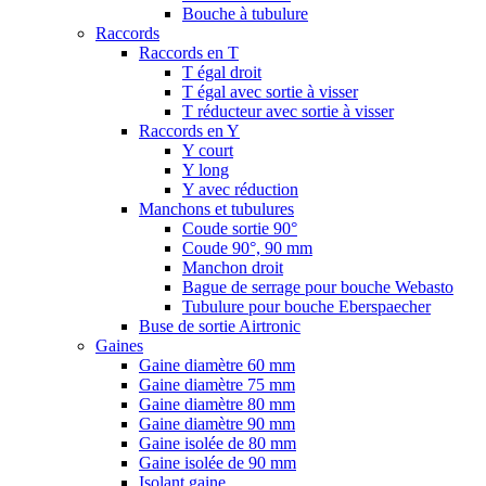
Bouche à tubulure
Raccords
Raccords en T
T égal droit
T égal avec sortie à visser
T réducteur avec sortie à visser
Raccords en Y
Y court
Y long
Y avec réduction
Manchons et tubulures
Coude sortie 90°
Coude 90°, 90 mm
Manchon droit
Bague de serrage pour bouche Webasto
Tubulure pour bouche Eberspaecher
Buse de sortie Airtronic
Gaines
Gaine diamètre 60 mm
Gaine diamètre 75 mm
Gaine diamètre 80 mm
Gaine diamètre 90 mm
Gaine isolée de 80 mm
Gaine isolée de 90 mm
Isolant gaine