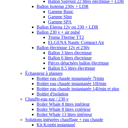
Ballon Surejust 22 litres électrique + LDR
Ballon Isotemp 230v + LDR
Gamme Basic
Gamme Slim
Gamme SPA
Ballon Elgena 12v ou 230 + LDR
Ballon 230 v + air pulsé
Truma Therme TT2
ELGENA Nautic Compact Air
Ballon électrique 12v et 230v
Ballon 3 litres électrique
Ballon 6 litres électrique
Pièces détachées ballon électrique
Ballon 8.5 litres électrique
Échangeur à plaques
Boitier eau chaude instantanée 7l/min
Boitier eau chaude instantanée 10l/min
Boitier eau chaude instantanée 14l/min et plus
Boitier d'isolation
Chauffe-eau gaz / 230 v
Boiler Whale 8 litres intérieur
Boiler Whale 8 litres extérieur
Boiler Whale 13 litres intérieur
Solutions intégrées chauffage + eau chaude
Kit Kombi instantané