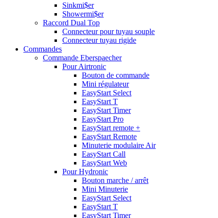
Sinkmi$er
Showermi$er
Raccord Dual Top
Connecteur pour tuyau souple
Connecteur tuyau rigide
Commandes
Commande Eberspaecher
Pour Airtronic
Bouton de commande
Mini régulateur
EasyStart Select
EasyStart T
EasyStart Timer
EasyStart Pro
EasyStart remote +
EasyStart Remote
Minuterie modulaire Air
EasyStart Call
EasyStart Web
Pour Hydronic
Bouton marche / arrêt
Mini Minuterie
EasyStart Select
EasyStart T
EasyStart Timer