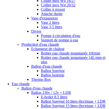
Collier inox W4 16/27
Collier inox W4 20/32
Collier à ressort
Attache durite
Vase d'expansion
Vase 2 litres
Vase 3,5 litres
Divers
Pompe à circulation d'eau
Support de pompe à eau
Production d'eau chaude
Echangeur de chaleur
Boitier eau chaude instantanée 10l/min
Boitier eau chaude instantanée 14L/min et
plus
Ballon d'eau chaude
Ballon Surejust
Ballon Isotemp
Thermo Box
Eau chaude
Ballon d'eau chaude
Ballon 230v / 12v + LDR
E-boiler 8.5 litres
Ballon Surejsut 10 litres électrique + LDR
Ballon Surejust 15 litres électrique + LDR