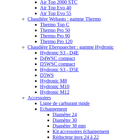
Air Top 2000 STC
Air Top Evo 40
Air Top Evo 55
Chaudière Webasto : gamme Thermo
Thermo Top C
Thermo Pro 50
Thermo Pro 90
Thermo Pro 120
Chaudière Eberspaecher : gamme Hydronic
Hydronic S3 - D4E
D4WSC compact
D5WSC compact
Hydronic S3 - D5E
D5WS
Hydronic M8
Hydronic M10
Hydronic M12
Accessoires
Ligne de carburant rigide
Echappement
Diamètre 24
Diamètre 30
Diamètre 38 mm
Kit accessoires échappement
Réducteur inox 24 à 22