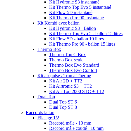
Kit Hydronic S3 instantané
Kit Thermo Top Evo 5 instantané
Kit Flow 5D instantané
Kit Thermo Pro 90 instantané
Kit Kombi avec ballon
Kit Hydronic S3 - Ballon
Kit Thermo Top Evo 5 - ballon 15 litres
Kit Flow 5D - ballon 10 litres
Kit Thermo Pro 90 - ballon 15 litres
Thermo Box
Thermo Top C Box
Thermo Box seule
Thermo Box Evo Standard
Thermo Box Evo Confort
Kit air pulsé / Truma Therme
Kit Air 2D + TT2
Kit Airtronic S3 + TT2
Kit Air Top 2000 STC + TT2
Dual Top
Dual Top ST 6
Dual Top ST 8
Raccords laiton
Filetage 1/2
Raccord mâle - 10 mm
Raccord mâle coudé - 10 mm