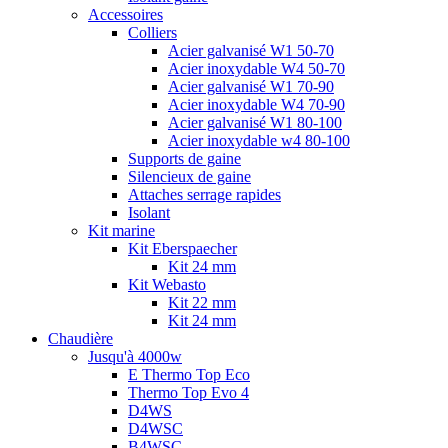
Accessoires
Colliers
Acier galvanisé W1 50-70
Acier inoxydable W4 50-70
Acier galvanisé W1 70-90
Acier inoxydable W4 70-90
Acier galvanisé W1 80-100
Acier inoxydable w4 80-100
Supports de gaine
Silencieux de gaine
Attaches serrage rapides
Isolant
Kit marine
Kit Eberspaecher
Kit 24 mm
Kit Webasto
Kit 22 mm
Kit 24 mm
Chaudière
Jusqu'à 4000w
E Thermo Top Eco
Thermo Top Evo 4
D4WS
D4WSC
B4WSC