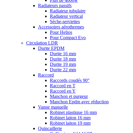
Plus de 4000w
Radiateurs passifs
Radiateur tubulaire
Radiateur vertical
Sèche-serviettes
Accessoires aérothermes
Pour Helios
Pour Compact Evo
Circulation LDR
Durite EPDM
Durite 16 mm
Durite 18 mm
Durite 19 mm
Durite 22 mm
Raccord
Raccords coudés 90°
Raccord en T
Raccord en Y
Manchon et purgeur
Manchon Epdm avec réduction
Vanne manuelle
Robinet plastique 16 mm
Robinet laiton 16 mm
Robinet laiton 19 mm
Quincaillerie