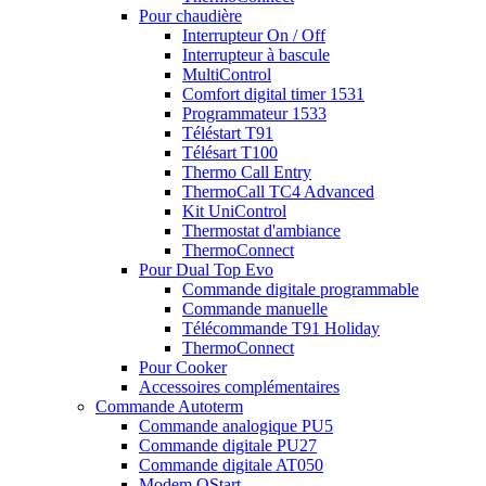
Pour chaudière
Interrupteur On / Off
Interrupteur à bascule
MultiControl
Comfort digital timer 1531
Programmateur 1533
Téléstart T91
Télésart T100
Thermo Call Entry
ThermoCall TC4 Advanced
Kit UniControl
Thermostat d'ambiance
ThermoConnect
Pour Dual Top Evo
Commande digitale programmable
Commande manuelle
Télécommande T91 Holiday
ThermoConnect
Pour Cooker
Accessoires complémentaires
Commande Autoterm
Commande analogique PU5
Commande digitale PU27
Commande digitale AT050
Modem QStart