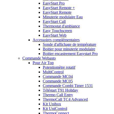
EasyStart Pro
EasyStart Remote +
EasyStart Remote
Minuterie modulaire Eau
EasyStart Call
Thermostat d'ambiance
Easy Touchscreen
EasyStart Web
Accessoires complémentaires
Sonde d'affichage de température
Boitier pour minuterie modulaire
Boitier encastrement Easystart Pro
Commande Webasto
Pour Air Top
Potentiomètre rotatif
MultiControl
Commande MC04
Commande MC05
Commande Combi Timer 1531
Téléstart T91 Holiday
Thermo Call Entry
ThermoCall TC4 Advanced
Kit Unibox
Kit UniControl
ThermoConnect