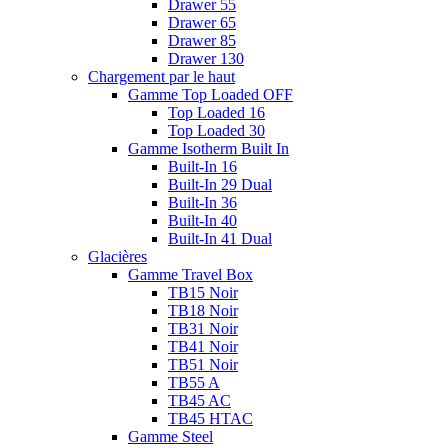
Drawer 55
Drawer 65
Drawer 85
Drawer 130
Chargement par le haut
Gamme Top Loaded OFF
Top Loaded 16
Top Loaded 30
Gamme Isotherm Built In
Built-In 16
Built-In 29 Dual
Built-In 36
Built-In 40
Built-In 41 Dual
Glacières
Gamme Travel Box
TB15 Noir
TB18 Noir
TB31 Noir
TB41 Noir
TB51 Noir
TB55 A
TB45 AC
TB45 HTAC
Gamme Steel