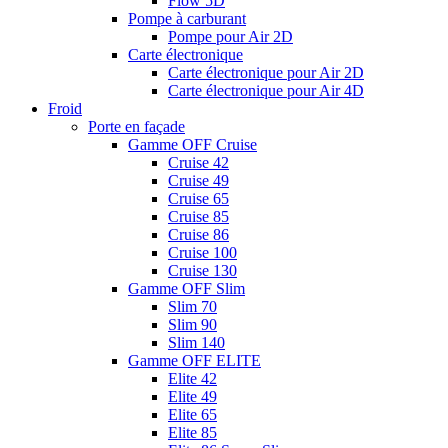
Flow 5D
Pompe à carburant
Pompe pour Air 2D
Carte électronique
Carte électronique pour Air 2D
Carte électronique pour Air 4D
Froid
Porte en façade
Gamme OFF Cruise
Cruise 42
Cruise 49
Cruise 65
Cruise 85
Cruise 86
Cruise 100
Cruise 130
Gamme OFF Slim
Slim 70
Slim 90
Slim 140
Gamme OFF ELITE
Elite 42
Elite 49
Elite 65
Elite 85