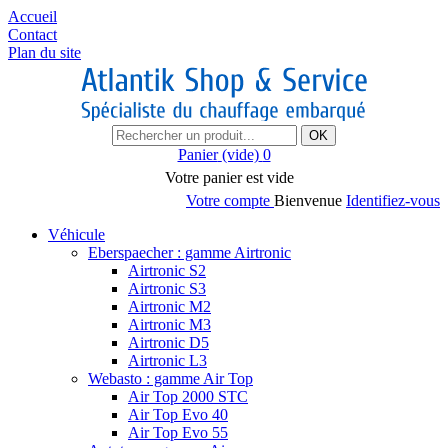
Accueil
Contact
Plan du site
OK
Panier
(vide)
0
Votre panier est vide
Votre compte
Bienvenue
Identifiez-vous
Véhicule
Eberspaecher : gamme Airtronic
Airtronic S2
Airtronic S3
Airtronic M2
Airtronic M3
Airtronic D5
Airtronic L3
Webasto : gamme Air Top
Air Top 2000 STC
Air Top Evo 40
Air Top Evo 55