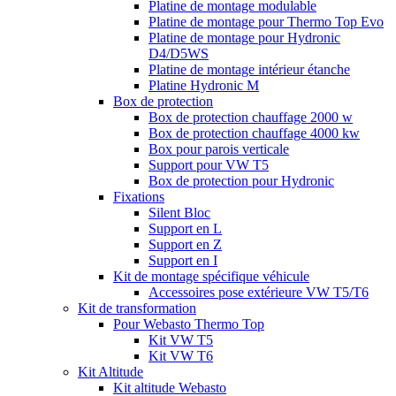
Platine de montage modulable
Platine de montage pour Thermo Top Evo
Platine de montage pour Hydronic
D4/D5WS
Platine de montage intérieur étanche
Platine Hydronic M
Box de protection
Box de protection chauffage 2000 w
Box de protection chauffage 4000 kw
Box pour parois verticale
Support pour VW T5
Box de protection pour Hydronic
Fixations
Silent Bloc
Support en L
Support en Z
Support en I
Kit de montage spécifique véhicule
Accessoires pose extérieure VW T5/T6
Kit de transformation
Pour Webasto Thermo Top
Kit VW T5
Kit VW T6
Kit Altitude
Kit altitude Webasto