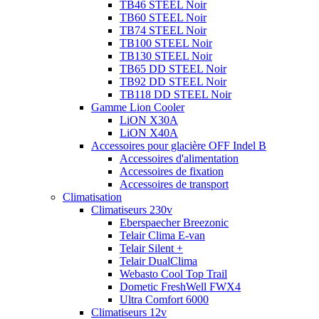
TB46 STEEL Noir
TB60 STEEL Noir
TB74 STEEL Noir
TB100 STEEL Noir
TB130 STEEL Noir
TB65 DD STEEL Noir
TB92 DD STEEL Noir
TB118 DD STEEL Noir
Gamme Lion Cooler
LiON X30A
LiON X40A
Accessoires pour glacière OFF Indel B
Accessoires d'alimentation
Accessoires de fixation
Accessoires de transport
Climatisation
Climatiseurs 230v
Eberspaecher Breezonic
Telair Clima E-van
Telair Silent +
Telair DualClima
Webasto Cool Top Trail
Dometic FreshWell FWX4
Ultra Comfort 6000
Climatiseurs 12v