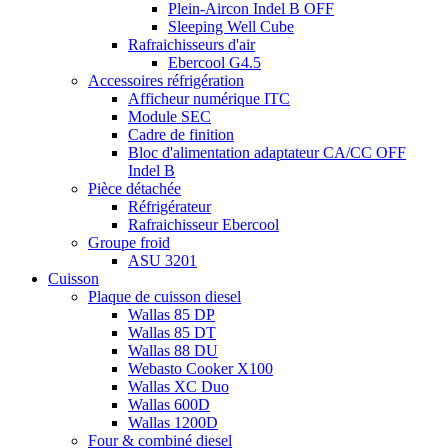
Plein-Aircon Indel B OFF
Sleeping Well Cube
Rafraichisseurs d'air
Ebercool G4.5
Accessoires réfrigération
Afficheur numérique ITC
Module SEC
Cadre de finition
Bloc d'alimentation adaptateur CA/CC OFF
Indel B
Pièce détachée
Réfrigérateur
Rafraichisseur Ebercool
Groupe froid
ASU 3201
Cuisson
Plaque de cuisson diesel
Wallas 85 DP
Wallas 85 DT
Wallas 88 DU
Webasto Cooker X100
Wallas XC Duo
Wallas 600D
Wallas 1200D
Four & combiné diesel