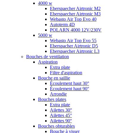
4000 w
Eberspaecher Airtronic M2
Eberspaecher Airtronic M3
Webasto Air Top Evo 40
Autoterm 4D
POLARN 4000 12V/230V
5000 w
Webasto Air Top Evo 55
Eberspacher Airtronic D5
Eberspaecher Airtronic L3
Bouches de ventilation
Aspiration
Extra plate
Filtre d'aspiration
Bouche en saillie
Écoulement haut 30°
Écoulement haut 90°
Arrondie
Bouches plates
Extra plate
Ailettes 30°
Ailettes 45°
Ailettes 90°
Bouches obturables
Bouche à visser