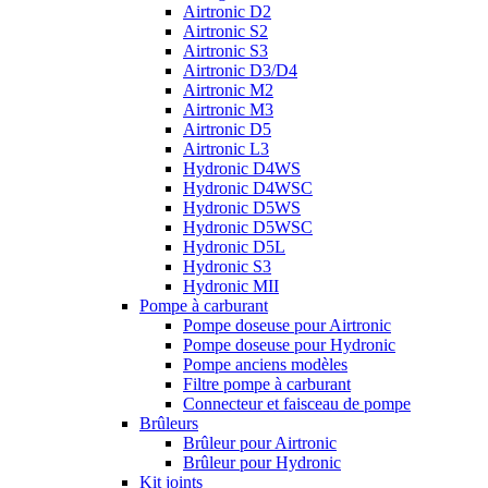
Airtronic D2
Airtronic S2
Airtronic S3
Airtronic D3/D4
Airtronic M2
Airtronic M3
Airtronic D5
Airtronic L3
Hydronic D4WS
Hydronic D4WSC
Hydronic D5WS
Hydronic D5WSC
Hydronic D5L
Hydronic S3
Hydronic MII
Pompe à carburant
Pompe doseuse pour Airtronic
Pompe doseuse pour Hydronic
Pompe anciens modèles
Filtre pompe à carburant
Connecteur et faisceau de pompe
Brûleurs
Brûleur pour Airtronic
Brûleur pour Hydronic
Kit joints