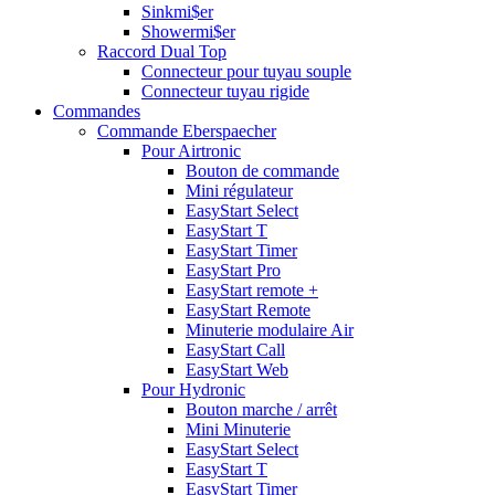
Sinkmi$er
Showermi$er
Raccord Dual Top
Connecteur pour tuyau souple
Connecteur tuyau rigide
Commandes
Commande Eberspaecher
Pour Airtronic
Bouton de commande
Mini régulateur
EasyStart Select
EasyStart T
EasyStart Timer
EasyStart Pro
EasyStart remote +
EasyStart Remote
Minuterie modulaire Air
EasyStart Call
EasyStart Web
Pour Hydronic
Bouton marche / arrêt
Mini Minuterie
EasyStart Select
EasyStart T
EasyStart Timer