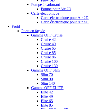
Flow 5D
Pompe à carburant
Pompe pour Air 2D
Carte électronique
Carte électronique pour Air 2D
Carte électronique pour Air 4D
Froid
Porte en façade
Gamme OFF Cruise
Cruise 42
Cruise 49
Cruise 65
Cruise 85
Cruise 86
Cruise 100
Cruise 130
Gamme OFF Slim
Slim 70
Slim 90
Slim 140
Gamme OFF ELITE
Elite 42
Elite 49
Elite 65
Elite 85