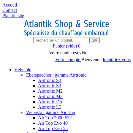
Accueil
Contact
Plan du site
OK
Panier
(vide)
0
Votre panier est vide
Votre compte
Bienvenue
Identifiez-vous
Véhicule
Eberspaecher : gamme Airtronic
Airtronic S2
Airtronic S3
Airtronic M2
Airtronic M3
Airtronic D5
Airtronic L3
Webasto : gamme Air Top
Air Top 2000 STC
Air Top Evo 40
Air Top Evo 55