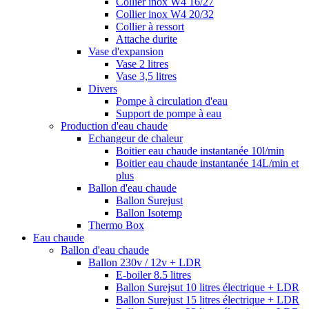
Collier inox W4 16/27
Collier inox W4 20/32
Collier à ressort
Attache durite
Vase d'expansion
Vase 2 litres
Vase 3,5 litres
Divers
Pompe à circulation d'eau
Support de pompe à eau
Production d'eau chaude
Echangeur de chaleur
Boitier eau chaude instantanée 10l/min
Boitier eau chaude instantanée 14L/min et
plus
Ballon d'eau chaude
Ballon Surejust
Ballon Isotemp
Thermo Box
Eau chaude
Ballon d'eau chaude
Ballon 230v / 12v + LDR
E-boiler 8.5 litres
Ballon Surejsut 10 litres électrique + LDR
Ballon Surejust 15 litres électrique + LDR