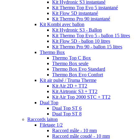
Kit Hydronic S3 instantané
Kit Thermo Top Evo 5 instantané
Kit Flow 5D instantané
Kit Thermo Pro 90 instantané
Kit Kombi avec ballon
Kit Hydronic S3 - Ballon
Kit Thermo Top Evo 5 - ballon 15 litres
Kit Flow 5D - ballon 10 litres
Kit Thermo Pro 90 - ballon 15 litres
Thermo Box
Thermo Top C Box
Thermo Box seule
Thermo Box Evo Standard
Thermo Box Evo Confort
Kit air pulsé / Truma Therme
Kit Air 2D + TT2
Kit Airtronic S3 + TT2
Kit Air Top 2000 STC + TT2
Dual Top
Dual Top ST 6
Dual Top ST 8
Raccords laiton
Filetage 1/2
Raccord mâle - 10 mm
Raccord mâle coudé - 10 mm