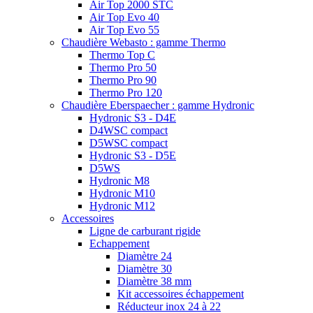
Air Top 2000 STC
Air Top Evo 40
Air Top Evo 55
Chaudière Webasto : gamme Thermo
Thermo Top C
Thermo Pro 50
Thermo Pro 90
Thermo Pro 120
Chaudière Eberspaecher : gamme Hydronic
Hydronic S3 - D4E
D4WSC compact
D5WSC compact
Hydronic S3 - D5E
D5WS
Hydronic M8
Hydronic M10
Hydronic M12
Accessoires
Ligne de carburant rigide
Echappement
Diamètre 24
Diamètre 30
Diamètre 38 mm
Kit accessoires échappement
Réducteur inox 24 à 22