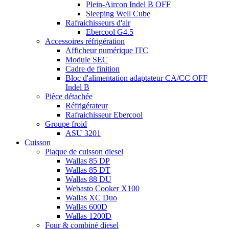
Plein-Aircon Indel B OFF
Sleeping Well Cube
Rafraichisseurs d'air
Ebercool G4.5
Accessoires réfrigération
Afficheur numérique ITC
Module SEC
Cadre de finition
Bloc d'alimentation adaptateur CA/CC OFF
Indel B
Pièce détachée
Réfrigérateur
Rafraichisseur Ebercool
Groupe froid
ASU 3201
Cuisson
Plaque de cuisson diesel
Wallas 85 DP
Wallas 85 DT
Wallas 88 DU
Webasto Cooker X100
Wallas XC Duo
Wallas 600D
Wallas 1200D
Four & combiné diesel