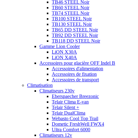
TB46 STEEL Noir
TB60 STEEL Noir
TB74 STEEL Noir
TB100 STEEL Noir
TB130 STEEL Noir
TB65 DD STEEL Noir
TB92 DD STEEL Noir
TB118 DD STEEL Noir
Gamme Lion Cooler
LiON X30A
LiON X40A
Accessoires pour glacière OFF Indel B
Accessoires d'alimentation
Accessoires de fixation
Accessoires de transport
Climatisation
Climatiseurs 230v
Eberspaecher Breezonic
Telair Clima E-van
Telair Silent +
Telair DualClima
Webasto Cool Top Trail
Dometic FreshWell FWX4
Ultra Comfort 6000
Climatiseurs 12v