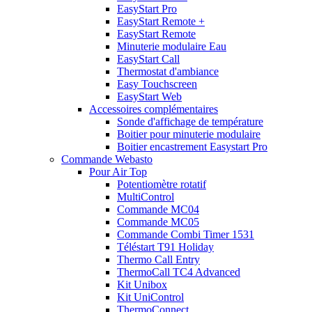
EasyStart Pro
EasyStart Remote +
EasyStart Remote
Minuterie modulaire Eau
EasyStart Call
Thermostat d'ambiance
Easy Touchscreen
EasyStart Web
Accessoires complémentaires
Sonde d'affichage de température
Boitier pour minuterie modulaire
Boitier encastrement Easystart Pro
Commande Webasto
Pour Air Top
Potentiomètre rotatif
MultiControl
Commande MC04
Commande MC05
Commande Combi Timer 1531
Téléstart T91 Holiday
Thermo Call Entry
ThermoCall TC4 Advanced
Kit Unibox
Kit UniControl
ThermoConnect