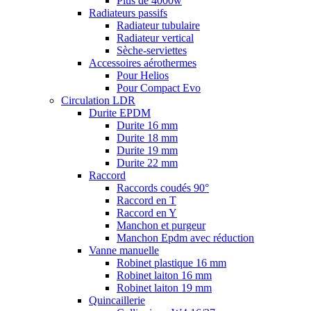
Plus de 4000w
Radiateurs passifs
Radiateur tubulaire
Radiateur vertical
Sèche-serviettes
Accessoires aérothermes
Pour Helios
Pour Compact Evo
Circulation LDR
Durite EPDM
Durite 16 mm
Durite 18 mm
Durite 19 mm
Durite 22 mm
Raccord
Raccords coudés 90°
Raccord en T
Raccord en Y
Manchon et purgeur
Manchon Epdm avec réduction
Vanne manuelle
Robinet plastique 16 mm
Robinet laiton 16 mm
Robinet laiton 19 mm
Quincaillerie