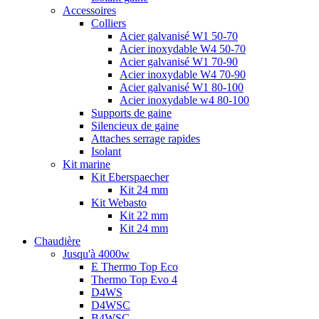
Accessoires
Colliers
Acier galvanisé W1 50-70
Acier inoxydable W4 50-70
Acier galvanisé W1 70-90
Acier inoxydable W4 70-90
Acier galvanisé W1 80-100
Acier inoxydable w4 80-100
Supports de gaine
Silencieux de gaine
Attaches serrage rapides
Isolant
Kit marine
Kit Eberspaecher
Kit 24 mm
Kit Webasto
Kit 22 mm
Kit 24 mm
Chaudière
Jusqu'à 4000w
E Thermo Top Eco
Thermo Top Evo 4
D4WS
D4WSC
B4WSC