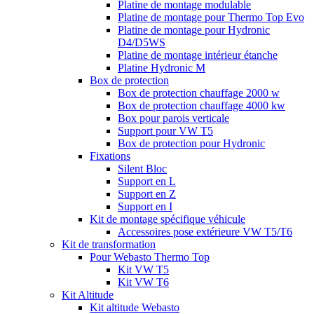
Platine de montage modulable
Platine de montage pour Thermo Top Evo
Platine de montage pour Hydronic
D4/D5WS
Platine de montage intérieur étanche
Platine Hydronic M
Box de protection
Box de protection chauffage 2000 w
Box de protection chauffage 4000 kw
Box pour parois verticale
Support pour VW T5
Box de protection pour Hydronic
Fixations
Silent Bloc
Support en L
Support en Z
Support en I
Kit de montage spécifique véhicule
Accessoires pose extérieure VW T5/T6
Kit de transformation
Pour Webasto Thermo Top
Kit VW T5
Kit VW T6
Kit Altitude
Kit altitude Webasto