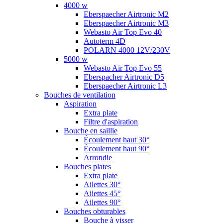
4000 w
Eberspaecher Airtronic M2
Eberspaecher Airtronic M3
Webasto Air Top Evo 40
Autoterm 4D
POLARN 4000 12V/230V
5000 w
Webasto Air Top Evo 55
Eberspacher Airtronic D5
Eberspaecher Airtronic L3
Bouches de ventilation
Aspiration
Extra plate
Filtre d'aspiration
Bouche en saillie
Écoulement haut 30°
Écoulement haut 90°
Arrondie
Bouches plates
Extra plate
Ailettes 30°
Ailettes 45°
Ailettes 90°
Bouches obturables
Bouche à visser