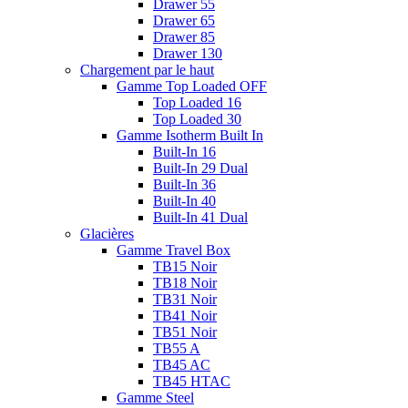
Drawer 55
Drawer 65
Drawer 85
Drawer 130
Chargement par le haut
Gamme Top Loaded OFF
Top Loaded 16
Top Loaded 30
Gamme Isotherm Built In
Built-In 16
Built-In 29 Dual
Built-In 36
Built-In 40
Built-In 41 Dual
Glacières
Gamme Travel Box
TB15 Noir
TB18 Noir
TB31 Noir
TB41 Noir
TB51 Noir
TB55 A
TB45 AC
TB45 HTAC
Gamme Steel