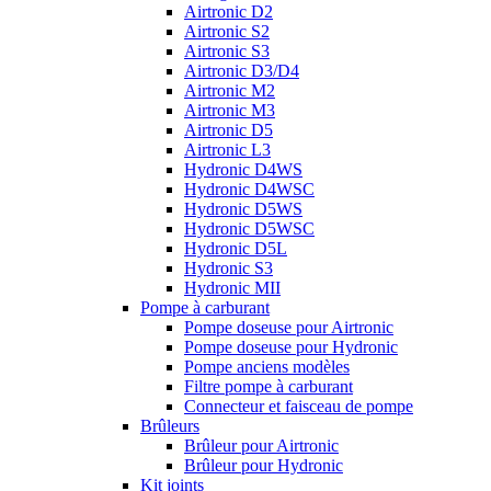
Airtronic D2
Airtronic S2
Airtronic S3
Airtronic D3/D4
Airtronic M2
Airtronic M3
Airtronic D5
Airtronic L3
Hydronic D4WS
Hydronic D4WSC
Hydronic D5WS
Hydronic D5WSC
Hydronic D5L
Hydronic S3
Hydronic MII
Pompe à carburant
Pompe doseuse pour Airtronic
Pompe doseuse pour Hydronic
Pompe anciens modèles
Filtre pompe à carburant
Connecteur et faisceau de pompe
Brûleurs
Brûleur pour Airtronic
Brûleur pour Hydronic
Kit joints