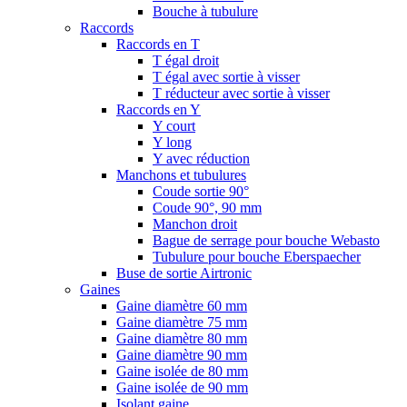
Bouche à tubulure
Raccords
Raccords en T
T égal droit
T égal avec sortie à visser
T réducteur avec sortie à visser
Raccords en Y
Y court
Y long
Y avec réduction
Manchons et tubulures
Coude sortie 90°
Coude 90°, 90 mm
Manchon droit
Bague de serrage pour bouche Webasto
Tubulure pour bouche Eberspaecher
Buse de sortie Airtronic
Gaines
Gaine diamètre 60 mm
Gaine diamètre 75 mm
Gaine diamètre 80 mm
Gaine diamètre 90 mm
Gaine isolée de 80 mm
Gaine isolée de 90 mm
Isolant gaine