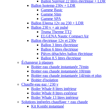
Ballon Surejust 22 litres électrique + LDR
Ballon Isotemp 230v + LDR
Gamme Basic
Gamme Slim
Gamme SPA
Ballon Elgena 12v ou 230 + LDR
Ballon 230 v + air pulsé
Truma Therme TT2
ELGENA Nautic Compact Air
Ballon électrique 12v et 230v
Ballon 3 litres électrique
Ballon 6 litres électrique
Pièces détachées ballon électrique
Ballon 8.5 litres électrique
Échangeur à plaques
Boitier eau chaude instantanée 7l/min
Boitier eau chaude instantanée 10l/min
Boitier eau chaude instantanée 14l/min et plus
Boitier d'isolation
Chauffe-eau gaz / 230 v
Boiler Whale 8 litres intérieur
Boiler Whale 8 litres extérieur
Boiler Whale 13 litres intérieur
Solutions intégrées chauffage + eau chaude
Kit Kombi instantané