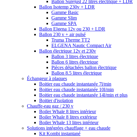
Ballon Surejust 22 litres électrique + LDR
Ballon Isotemp 230v + LDR
Gamme Basic
Gamme Slim
Gamme SPA
Ballon Elgena 12v ou 230 + LDR
Ballon 230 v + air pulsé
Truma Therme TT2
ELGENA Nautic Compact Air
Ballon électrique 12v et 230v
Ballon 3 litres électrique
Ballon 6 litres électrique
Pièces détachées ballon électrique
Ballon 8.5 litres électrique
Échangeur à plaques
Boitier eau chaude instantanée 7l/min
Boitier eau chaude instantanée 10l/min
Boitier eau chaude instantanée 14l/min et plus
Boitier d'isolation
Chauffe-eau gaz / 230 v
Boiler Whale 8 litres intérieur
Boiler Whale 8 litres extérieur
Boiler Whale 13 litres intérieur
Solutions intégrées chauffage + eau chaude
Kit Kombi instantané