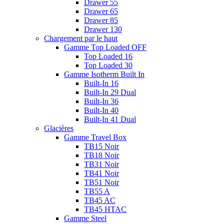
Drawer 55
Drawer 65
Drawer 85
Drawer 130
Chargement par le haut
Gamme Top Loaded OFF
Top Loaded 16
Top Loaded 30
Gamme Isotherm Built In
Built-In 16
Built-In 29 Dual
Built-In 36
Built-In 40
Built-In 41 Dual
Glacières
Gamme Travel Box
TB15 Noir
TB18 Noir
TB31 Noir
TB41 Noir
TB51 Noir
TB55 A
TB45 AC
TB45 HTAC
Gamme Steel