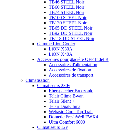
TB46 STEEL Noir
TB60 STEEL Noir
TB74 STEEL Noir
TB100 STEEL Noir
TB130 STEEL Noir
TB65 DD STEEL Noir
TB92 DD STEEL Noir
TB118 DD STEEL Noir
Gamme Lion Cooler
LiON X30A
LiON X40A
Accessoires pour glacière OFF Indel B
Accessoires d'alimentation
Accessoires de fixation
Accessoires de transport
Climatisation
Climatiseurs 230v
Eberspaecher Breezonic
Telair Clima E-van
Telair Silent +
Telair DualClima
Webasto Cool Top Trail
Dometic FreshWell FWX4
Ultra Comfort 6000
Climatiseurs 12v