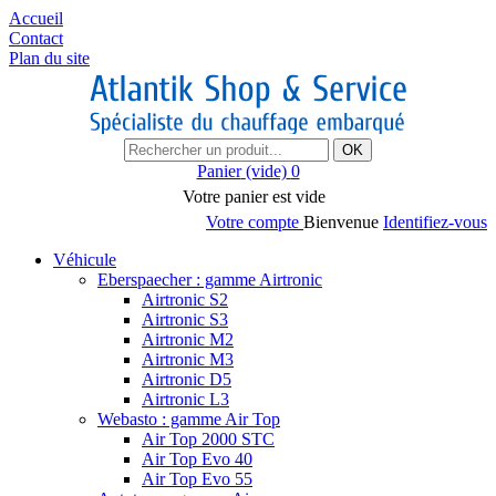
Accueil
Contact
Plan du site
OK
Panier
(vide)
0
Votre panier est vide
Votre compte
Bienvenue
Identifiez-vous
Véhicule
Eberspaecher : gamme Airtronic
Airtronic S2
Airtronic S3
Airtronic M2
Airtronic M3
Airtronic D5
Airtronic L3
Webasto : gamme Air Top
Air Top 2000 STC
Air Top Evo 40
Air Top Evo 55