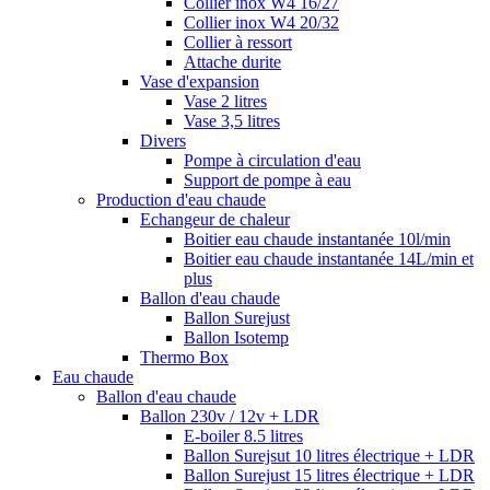
Collier inox W4 16/27
Collier inox W4 20/32
Collier à ressort
Attache durite
Vase d'expansion
Vase 2 litres
Vase 3,5 litres
Divers
Pompe à circulation d'eau
Support de pompe à eau
Production d'eau chaude
Echangeur de chaleur
Boitier eau chaude instantanée 10l/min
Boitier eau chaude instantanée 14L/min et
plus
Ballon d'eau chaude
Ballon Surejust
Ballon Isotemp
Thermo Box
Eau chaude
Ballon d'eau chaude
Ballon 230v / 12v + LDR
E-boiler 8.5 litres
Ballon Surejsut 10 litres électrique + LDR
Ballon Surejust 15 litres électrique + LDR