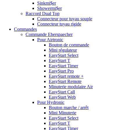
Sinkmi$er
Showermi$er
Raccord Dual Top
Connecteur pour tuyau souple
Connecteur tuyau rigide
Commandes
Commande Eberspaecher
Pour Airtronic
Bouton de commande
Mini régulateur
EasyStart Select
EasyStart T
EasyStart Timer
EasyStart Pro
EasyStart remote +
EasyStart Remote
Minuterie modulaire Air
EasyStart Call
EasyStart Web
Pour Hydronic
Bouton marche / arrêt
Mini Minuterie
EasyStart Select
EasyStart T
EasyStart Timer