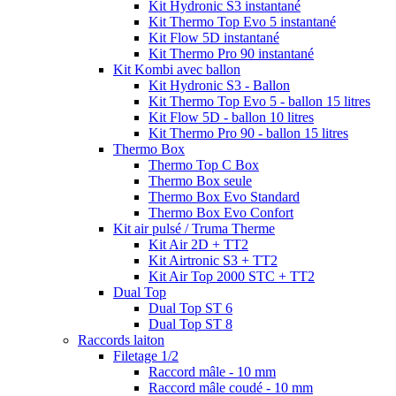
Kit Hydronic S3 instantané
Kit Thermo Top Evo 5 instantané
Kit Flow 5D instantané
Kit Thermo Pro 90 instantané
Kit Kombi avec ballon
Kit Hydronic S3 - Ballon
Kit Thermo Top Evo 5 - ballon 15 litres
Kit Flow 5D - ballon 10 litres
Kit Thermo Pro 90 - ballon 15 litres
Thermo Box
Thermo Top C Box
Thermo Box seule
Thermo Box Evo Standard
Thermo Box Evo Confort
Kit air pulsé / Truma Therme
Kit Air 2D + TT2
Kit Airtronic S3 + TT2
Kit Air Top 2000 STC + TT2
Dual Top
Dual Top ST 6
Dual Top ST 8
Raccords laiton
Filetage 1/2
Raccord mâle - 10 mm
Raccord mâle coudé - 10 mm