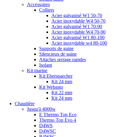
Accessoires
Colliers
Acier galvanisé W1 50-70
Acier inoxydable W4 50-70
Acier galvanisé W1 70-90
Acier inoxydable W4 70-90
Acier galvanisé W1 80-100
Acier inoxydable w4 80-100
Supports de gaine
Silencieux de gaine
Attaches serrage rapides
Isolant
Kit marine
Kit Eberspaecher
Kit 24 mm
Kit Webasto
Kit 22 mm
Kit 24 mm
Chaudière
Jusqu'à 4000w
E Thermo Top Eco
Thermo Top Evo 4
D4WS
D4WSC
B4WSC