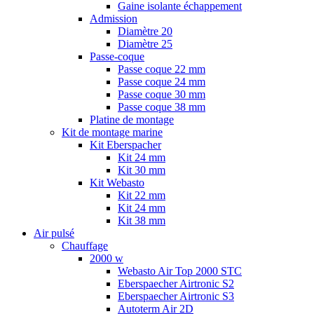
Gaine isolante échappement
Admission
Diamètre 20
Diamètre 25
Passe-coque
Passe coque 22 mm
Passe coque 24 mm
Passe coque 30 mm
Passe coque 38 mm
Platine de montage
Kit de montage marine
Kit Eberspacher
Kit 24 mm
Kit 30 mm
Kit Webasto
Kit 22 mm
Kit 24 mm
Kit 38 mm
Air pulsé
Chauffage
2000 w
Webasto Air Top 2000 STC
Eberspaecher Airtronic S2
Eberspaecher Airtronic S3
Autoterm Air 2D