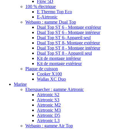
Flow 5D
100 % électrique
E Thermo Top Eco
E-Airtronic
Webasto : gamme Dual Top
Dual Top ST 6 - Montage extérieur
Dual Top ST 6 - Montage intérieur
Dual Top ST 6- Appareil seul
Dual Top ST 8- Montage extérieur
Dual Top ST 8 - Montage intérieur
Dual Top ST 8 - Appareil seul
Kit de montage intérieur
Kit de montage extérieur
Plaque de cuisson
Cooker X100
Wallas XC Duo
Marine
Eberspaecher : gamme Airtronic
Airtronic S2
Airtronic S3
Airtronic M2
Airtronic M3
Airtronic D5
Airtronic L3
Webasto : gamme Air Top