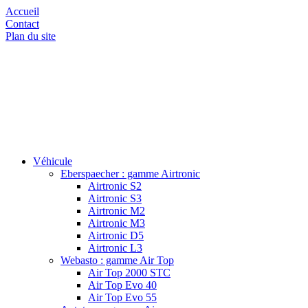
Accueil
Contact
Plan du site
Véhicule
Eberspaecher : gamme Airtronic
Airtronic S2
Airtronic S3
Airtronic M2
Airtronic M3
Airtronic D5
Airtronic L3
Webasto : gamme Air Top
Air Top 2000 STC
Air Top Evo 40
Air Top Evo 55