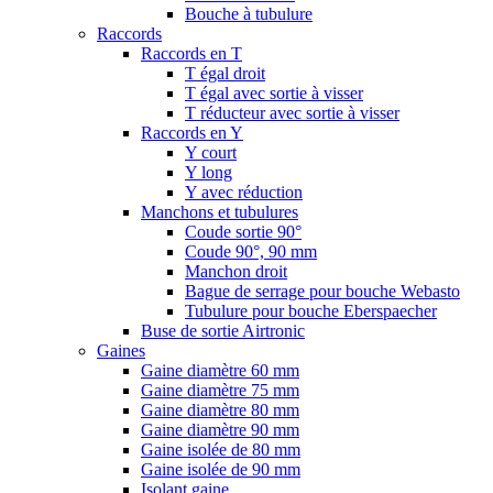
Bouche à tubulure
Raccords
Raccords en T
T égal droit
T égal avec sortie à visser
T réducteur avec sortie à visser
Raccords en Y
Y court
Y long
Y avec réduction
Manchons et tubulures
Coude sortie 90°
Coude 90°, 90 mm
Manchon droit
Bague de serrage pour bouche Webasto
Tubulure pour bouche Eberspaecher
Buse de sortie Airtronic
Gaines
Gaine diamètre 60 mm
Gaine diamètre 75 mm
Gaine diamètre 80 mm
Gaine diamètre 90 mm
Gaine isolée de 80 mm
Gaine isolée de 90 mm
Isolant gaine