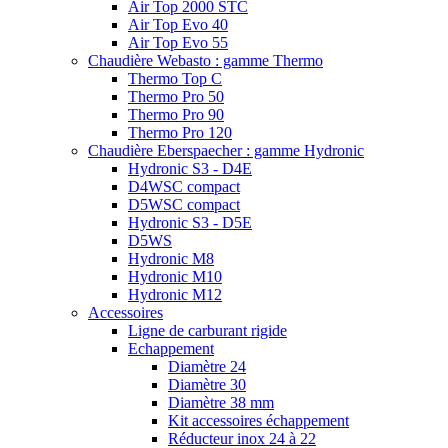
Air Top 2000 STC
Air Top Evo 40
Air Top Evo 55
Chaudière Webasto : gamme Thermo
Thermo Top C
Thermo Pro 50
Thermo Pro 90
Thermo Pro 120
Chaudière Eberspaecher : gamme Hydronic
Hydronic S3 - D4E
D4WSC compact
D5WSC compact
Hydronic S3 - D5E
D5WS
Hydronic M8
Hydronic M10
Hydronic M12
Accessoires
Ligne de carburant rigide
Echappement
Diamètre 24
Diamètre 30
Diamètre 38 mm
Kit accessoires échappement
Réducteur inox 24 à 22