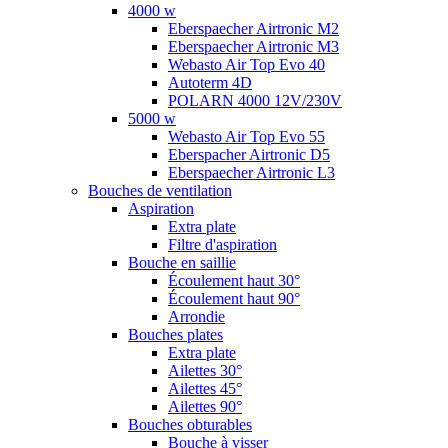
4000 w
Eberspaecher Airtronic M2
Eberspaecher Airtronic M3
Webasto Air Top Evo 40
Autoterm 4D
POLARN 4000 12V/230V
5000 w
Webasto Air Top Evo 55
Eberspacher Airtronic D5
Eberspaecher Airtronic L3
Bouches de ventilation
Aspiration
Extra plate
Filtre d'aspiration
Bouche en saillie
Écoulement haut 30°
Écoulement haut 90°
Arrondie
Bouches plates
Extra plate
Ailettes 30°
Ailettes 45°
Ailettes 90°
Bouches obturables
Bouche à visser