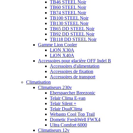
TB46 STEEL Noir
TB60 STEEL Noir
TB74 STEEL Noir
TB100 STEEL Noir
TB130 STEEL Noir
TB65 DD STEEL Noir
TB92 DD STEEL Noir
TB118 DD STEEL Noir
Gamme Lion Cooler
LiON X30A
LiON X40A
Accessoires pour glacière OFF Indel B
Accessoires d'alimentation
Accessoires de fixation
Accessoires de transport
Climatisation
Climatiseurs 230v
Eberspaecher Breezonic
Telair Clima E-van
Telair Silent +
Telair DualClima
Webasto Cool Top Trail
Dometic FreshWell FWX4
Ultra Comfort 6000
Climatiseurs 12v