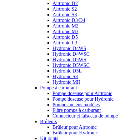
Airtronic D2
Airtronic S2
Airtronic S3
Airtronic D3/D4
Airtronic M2
Airtronic M3
Airtronic D5
Airtronic L3
Hydronic D4WS
Hydronic D4WSC
Hydronic D5WS
Hydronic D5WSC
Hydronic D5L
Hydronic S3
Hydronic MII
Pompe à carburant
Pompe doseuse pour Airtronic
Pompe doseuse pour Hydronic
Pompe anciens modèles
Filtre pompe à carburant
Connecteur et faisceau de pompe
Brûleurs
Brûleur pour Airtronic
Brûleur pour Hydronic
Kit joints