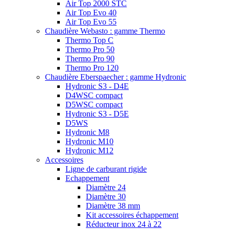
Air Top 2000 STC
Air Top Evo 40
Air Top Evo 55
Chaudière Webasto : gamme Thermo
Thermo Top C
Thermo Pro 50
Thermo Pro 90
Thermo Pro 120
Chaudière Eberspaecher : gamme Hydronic
Hydronic S3 - D4E
D4WSC compact
D5WSC compact
Hydronic S3 - D5E
D5WS
Hydronic M8
Hydronic M10
Hydronic M12
Accessoires
Ligne de carburant rigide
Echappement
Diamètre 24
Diamètre 30
Diamètre 38 mm
Kit accessoires échappement
Réducteur inox 24 à 22