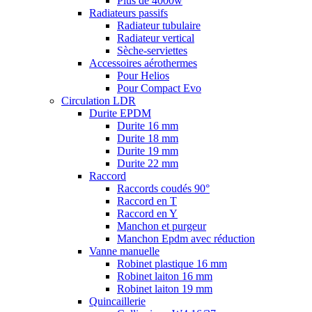
Plus de 4000w
Radiateurs passifs
Radiateur tubulaire
Radiateur vertical
Sèche-serviettes
Accessoires aérothermes
Pour Helios
Pour Compact Evo
Circulation LDR
Durite EPDM
Durite 16 mm
Durite 18 mm
Durite 19 mm
Durite 22 mm
Raccord
Raccords coudés 90°
Raccord en T
Raccord en Y
Manchon et purgeur
Manchon Epdm avec réduction
Vanne manuelle
Robinet plastique 16 mm
Robinet laiton 16 mm
Robinet laiton 19 mm
Quincaillerie