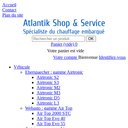
Accueil
Contact
Plan du site
OK
Panier
(vide)
0
Votre panier est vide
Votre compte
Bienvenue
Identifiez-vous
Véhicule
Eberspaecher : gamme Airtronic
Airtronic S2
Airtronic S3
Airtronic M2
Airtronic M3
Airtronic D5
Airtronic L3
Webasto : gamme Air Top
Air Top 2000 STC
Air Top Evo 40
Air Top Evo 55