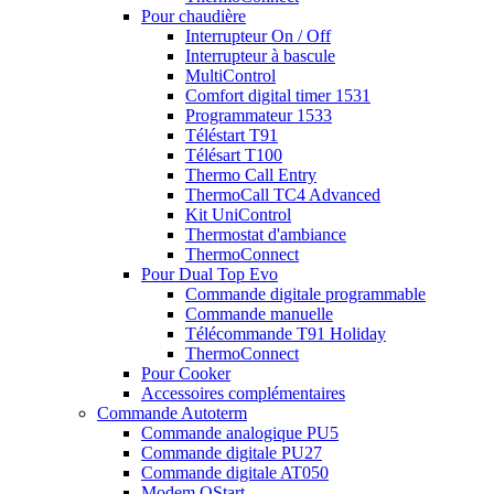
Pour chaudière
Interrupteur On / Off
Interrupteur à bascule
MultiControl
Comfort digital timer 1531
Programmateur 1533
Téléstart T91
Télésart T100
Thermo Call Entry
ThermoCall TC4 Advanced
Kit UniControl
Thermostat d'ambiance
ThermoConnect
Pour Dual Top Evo
Commande digitale programmable
Commande manuelle
Télécommande T91 Holiday
ThermoConnect
Pour Cooker
Accessoires complémentaires
Commande Autoterm
Commande analogique PU5
Commande digitale PU27
Commande digitale AT050
Modem QStart