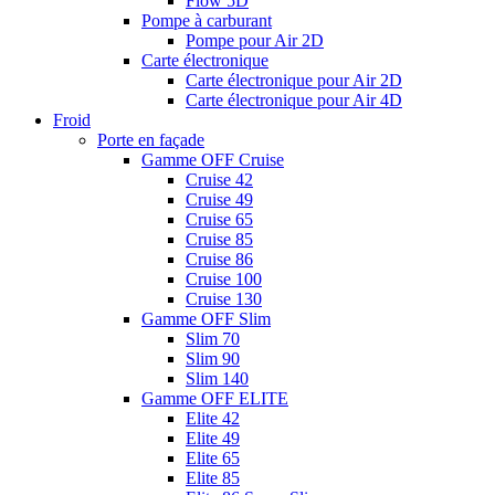
Flow 5D
Pompe à carburant
Pompe pour Air 2D
Carte électronique
Carte électronique pour Air 2D
Carte électronique pour Air 4D
Froid
Porte en façade
Gamme OFF Cruise
Cruise 42
Cruise 49
Cruise 65
Cruise 85
Cruise 86
Cruise 100
Cruise 130
Gamme OFF Slim
Slim 70
Slim 90
Slim 140
Gamme OFF ELITE
Elite 42
Elite 49
Elite 65
Elite 85