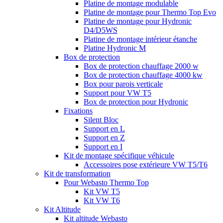
Platine de montage modulable
Platine de montage pour Thermo Top Evo
Platine de montage pour Hydronic
D4/D5WS
Platine de montage intérieur étanche
Platine Hydronic M
Box de protection
Box de protection chauffage 2000 w
Box de protection chauffage 4000 kw
Box pour parois verticale
Support pour VW T5
Box de protection pour Hydronic
Fixations
Silent Bloc
Support en L
Support en Z
Support en I
Kit de montage spécifique véhicule
Accessoires pose extérieure VW T5/T6
Kit de transformation
Pour Webasto Thermo Top
Kit VW T5
Kit VW T6
Kit Altitude
Kit altitude Webasto