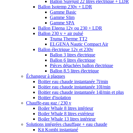
Ballon Surejust 22 litres électrique + LDR
Ballon Isotemp 230v + LDR
Gamme Basic
Gamme Slim
Gamme SPA
Ballon Elgena 12v ou 230 + LDR
Ballon 230 v + air pulsé
Truma Therme TT2
ELGENA Nautic Compact Air
Ballon électrique 12v et 230v
Ballon 3 litres électrique
Ballon 6 litres électrique
Pièces détachées ballon électrique
Ballon 8.5 litres électrique
Échangeur à plaques
Boitier eau chaude instantanée 7l/min
Boitier eau chaude instantanée 10l/min
Boitier eau chaude instantanée 14l/min et plus
Boitier d'isolation
Chauffe-eau gaz / 230 v
Boiler Whale 8 litres intérieur
Boiler Whale 8 litres extérieur
Boiler Whale 13 litres intérieur
Solutions intégrées chauffage + eau chaude
Kit Kombi instantané