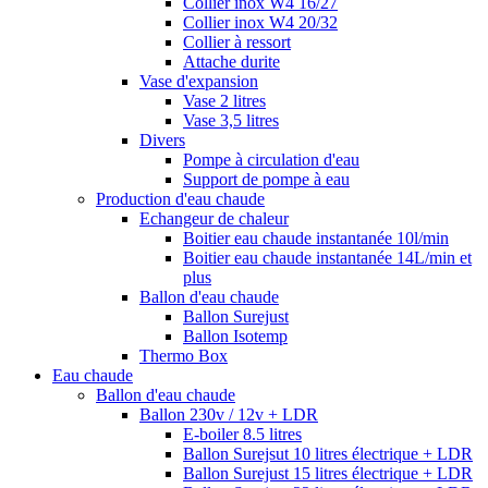
Collier inox W4 16/27
Collier inox W4 20/32
Collier à ressort
Attache durite
Vase d'expansion
Vase 2 litres
Vase 3,5 litres
Divers
Pompe à circulation d'eau
Support de pompe à eau
Production d'eau chaude
Echangeur de chaleur
Boitier eau chaude instantanée 10l/min
Boitier eau chaude instantanée 14L/min et
plus
Ballon d'eau chaude
Ballon Surejust
Ballon Isotemp
Thermo Box
Eau chaude
Ballon d'eau chaude
Ballon 230v / 12v + LDR
E-boiler 8.5 litres
Ballon Surejsut 10 litres électrique + LDR
Ballon Surejust 15 litres électrique + LDR