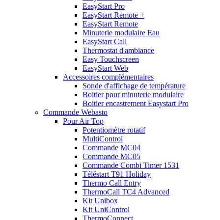
EasyStart Pro
EasyStart Remote +
EasyStart Remote
Minuterie modulaire Eau
EasyStart Call
Thermostat d'ambiance
Easy Touchscreen
EasyStart Web
Accessoires complémentaires
Sonde d'affichage de température
Boitier pour minuterie modulaire
Boitier encastrement Easystart Pro
Commande Webasto
Pour Air Top
Potentiomètre rotatif
MultiControl
Commande MC04
Commande MC05
Commande Combi Timer 1531
Téléstart T91 Holiday
Thermo Call Entry
ThermoCall TC4 Advanced
Kit Unibox
Kit UniControl
ThermoConnect