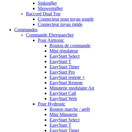
Sinkmi$er
Showermi$er
Raccord Dual Top
Connecteur pour tuyau souple
Connecteur tuyau rigide
Commandes
Commande Eberspaecher
Pour Airtronic
Bouton de commande
Mini régulateur
EasyStart Select
EasyStart T
EasyStart Timer
EasyStart Pro
EasyStart remote +
EasyStart Remote
Minuterie modulaire Air
EasyStart Call
EasyStart Web
Pour Hydronic
Bouton marche / arrêt
Mini Minuterie
EasyStart Select
EasyStart T
EasyStart Timer