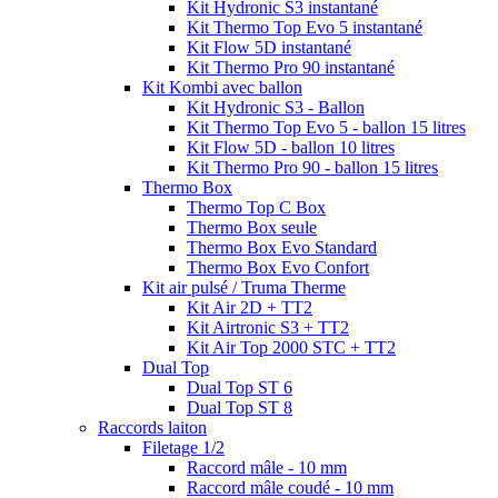
Kit Hydronic S3 instantané
Kit Thermo Top Evo 5 instantané
Kit Flow 5D instantané
Kit Thermo Pro 90 instantané
Kit Kombi avec ballon
Kit Hydronic S3 - Ballon
Kit Thermo Top Evo 5 - ballon 15 litres
Kit Flow 5D - ballon 10 litres
Kit Thermo Pro 90 - ballon 15 litres
Thermo Box
Thermo Top C Box
Thermo Box seule
Thermo Box Evo Standard
Thermo Box Evo Confort
Kit air pulsé / Truma Therme
Kit Air 2D + TT2
Kit Airtronic S3 + TT2
Kit Air Top 2000 STC + TT2
Dual Top
Dual Top ST 6
Dual Top ST 8
Raccords laiton
Filetage 1/2
Raccord mâle - 10 mm
Raccord mâle coudé - 10 mm