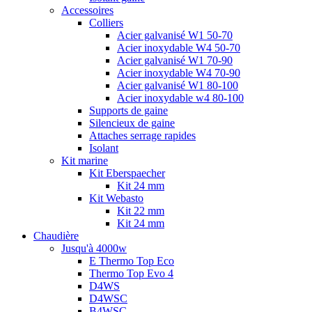
Accessoires
Colliers
Acier galvanisé W1 50-70
Acier inoxydable W4 50-70
Acier galvanisé W1 70-90
Acier inoxydable W4 70-90
Acier galvanisé W1 80-100
Acier inoxydable w4 80-100
Supports de gaine
Silencieux de gaine
Attaches serrage rapides
Isolant
Kit marine
Kit Eberspaecher
Kit 24 mm
Kit Webasto
Kit 22 mm
Kit 24 mm
Chaudière
Jusqu'à 4000w
E Thermo Top Eco
Thermo Top Evo 4
D4WS
D4WSC
B4WSC