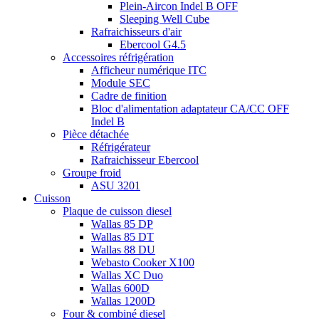
Plein-Aircon Indel B OFF
Sleeping Well Cube
Rafraichisseurs d'air
Ebercool G4.5
Accessoires réfrigération
Afficheur numérique ITC
Module SEC
Cadre de finition
Bloc d'alimentation adaptateur CA/CC OFF
Indel B
Pièce détachée
Réfrigérateur
Rafraichisseur Ebercool
Groupe froid
ASU 3201
Cuisson
Plaque de cuisson diesel
Wallas 85 DP
Wallas 85 DT
Wallas 88 DU
Webasto Cooker X100
Wallas XC Duo
Wallas 600D
Wallas 1200D
Four & combiné diesel