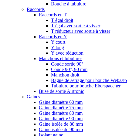
Bouche à tubulure
Raccords
Raccords en T
T égal droit
T égal avec sortie à visser
T réducteur avec sortie à visser
Raccords en Y
Y court
Y long
Y avec réduction
Manchons et tubulures
Coude sortie 90°
Coude 90°, 90 mm
Manchon droit
Bague de serrage pour bouche Webasto
Tubulure pour bouche Eberspaecher
Buse de sortie Airtronic
Gaines
Gaine diamètre 60 mm
Gaine diamètre 75 mm
Gaine diamètre 80 mm
Gaine diamètre 90 mm
Gaine isolée de 80 mm
Gaine isolée de 90 mm
Isolant gaine