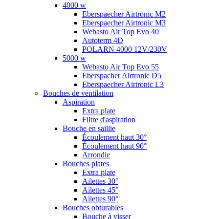
4000 w
Eberspaecher Airtronic M2
Eberspaecher Airtronic M3
Webasto Air Top Evo 40
Autoterm 4D
POLARN 4000 12V/230V
5000 w
Webasto Air Top Evo 55
Eberspacher Airtronic D5
Eberspaecher Airtronic L3
Bouches de ventilation
Aspiration
Extra plate
Filtre d'aspiration
Bouche en saillie
Écoulement haut 30°
Écoulement haut 90°
Arrondie
Bouches plates
Extra plate
Ailettes 30°
Ailettes 45°
Ailettes 90°
Bouches obturables
Bouche à visser