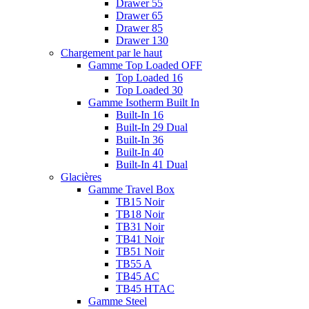
Drawer 55
Drawer 65
Drawer 85
Drawer 130
Chargement par le haut
Gamme Top Loaded OFF
Top Loaded 16
Top Loaded 30
Gamme Isotherm Built In
Built-In 16
Built-In 29 Dual
Built-In 36
Built-In 40
Built-In 41 Dual
Glacières
Gamme Travel Box
TB15 Noir
TB18 Noir
TB31 Noir
TB41 Noir
TB51 Noir
TB55 A
TB45 AC
TB45 HTAC
Gamme Steel