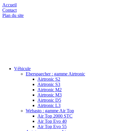
Accueil
Contact
Plan du site
Véhicule
Eberspaecher : gamme Airtronic
Airtronic S2
Airtronic S3
Airtronic M2
Airtronic M3
Airtronic D5
Airtronic L3
Webasto : gamme Air Top
Air Top 2000 STC
Air Top Evo 40
Air Top Evo 55