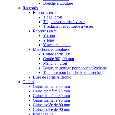
Bouche à tubulure
Raccords
Raccords en T
T égal droit
T égal avec sortie à visser
T réducteur avec sortie à visser
Raccords en Y
Y court
Y long
Y avec réduction
Manchons et tubulures
Coude sortie 90°
Coude 90°, 90 mm
Manchon droit
Bague de serrage pour bouche Webasto
Tubulure pour bouche Eberspaecher
Buse de sortie Airtronic
Gaines
Gaine diamètre 60 mm
Gaine diamètre 75 mm
Gaine diamètre 80 mm
Gaine diamètre 90 mm
Gaine isolée de 80 mm
Gaine isolée de 90 mm
Isolant gaine