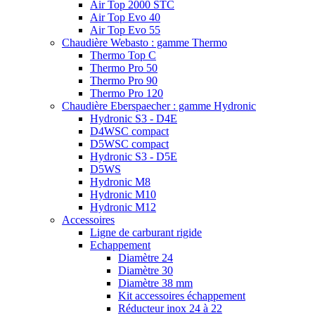
Air Top 2000 STC
Air Top Evo 40
Air Top Evo 55
Chaudière Webasto : gamme Thermo
Thermo Top C
Thermo Pro 50
Thermo Pro 90
Thermo Pro 120
Chaudière Eberspaecher : gamme Hydronic
Hydronic S3 - D4E
D4WSC compact
D5WSC compact
Hydronic S3 - D5E
D5WS
Hydronic M8
Hydronic M10
Hydronic M12
Accessoires
Ligne de carburant rigide
Echappement
Diamètre 24
Diamètre 30
Diamètre 38 mm
Kit accessoires échappement
Réducteur inox 24 à 22