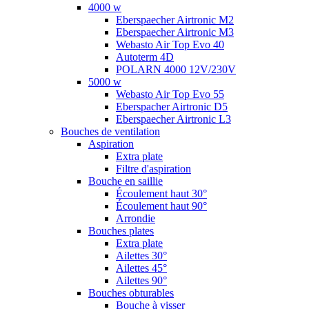
4000 w
Eberspaecher Airtronic M2
Eberspaecher Airtronic M3
Webasto Air Top Evo 40
Autoterm 4D
POLARN 4000 12V/230V
5000 w
Webasto Air Top Evo 55
Eberspacher Airtronic D5
Eberspaecher Airtronic L3
Bouches de ventilation
Aspiration
Extra plate
Filtre d'aspiration
Bouche en saillie
Écoulement haut 30°
Écoulement haut 90°
Arrondie
Bouches plates
Extra plate
Ailettes 30°
Ailettes 45°
Ailettes 90°
Bouches obturables
Bouche à visser