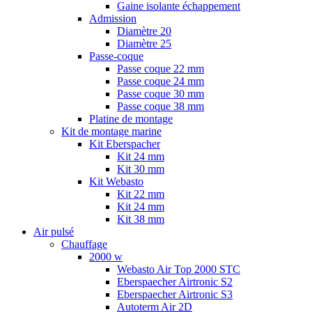
Gaine isolante échappement
Admission
Diamètre 20
Diamètre 25
Passe-coque
Passe coque 22 mm
Passe coque 24 mm
Passe coque 30 mm
Passe coque 38 mm
Platine de montage
Kit de montage marine
Kit Eberspacher
Kit 24 mm
Kit 30 mm
Kit Webasto
Kit 22 mm
Kit 24 mm
Kit 38 mm
Air pulsé
Chauffage
2000 w
Webasto Air Top 2000 STC
Eberspaecher Airtronic S2
Eberspaecher Airtronic S3
Autoterm Air 2D