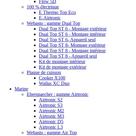
Flow 5D
100 % électrique
E Thermo Top Eco
E-Airtronic
Webasto : gamme Dual Top
Dual Top ST 6 - Montage extérieur
Dual Top ST 6 - Montage intérieur
Dual Top ST 6- Appareil seul
Dual Top ST 8- Montage extérieur
Dual Top ST 8 - Montage intérieur
Dual Top ST 8 - Appareil seul
Kit de montage intérieur
Kit de montage extérieur
Plaque de cuisson
Cooker X100
Wallas XC Duo
Marine
Eberspaecher : gamme Airtronic
Airtronic S2
Airtronic S3
Airtronic M2
Airtronic M3
Airtronic D5
Airtronic L3
Webasto : gamme Air Top