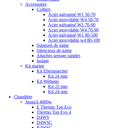
Accessoires
Colliers
Acier galvanisé W1 50-70
Acier inoxydable W4 50-70
Acier galvanisé W1 70-90
Acier inoxydable W4 70-90
Acier galvanisé W1 80-100
Acier inoxydable w4 80-100
Supports de gaine
Silencieux de gaine
Attaches serrage rapides
Isolant
Kit marine
Kit Eberspaecher
Kit 24 mm
Kit Webasto
Kit 22 mm
Kit 24 mm
Chaudière
Jusqu'à 4000w
E Thermo Top Eco
Thermo Top Evo 4
D4WS
D4WSC
B4WSC