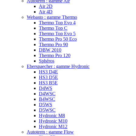
Autoterm : gamme Air
Air 2D
Air 4D
Webasto : gamme Thermo
Thermo Top Evo 4
Thermo Top C
Thermo Top Evo 5
Thermo Pro 50 Eco
Thermo Pro 90
DBW 2010
Thermo Pro 120
Sphéros
Eberspaecher : gamme Hydronic
HS3 D4E
HS3 D5E
HS3 B5E
D4WS
D4WSC
B4WSC
D5WS
D5WSC
Hydronic M8
Hydronic M10
Hydronic M12
Autoterm : gamme Flow