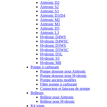
Airtronic D2
Airtronic S2
Airtronic S3
Airtronic D3/D4
Airtronic M2
Airtronic M3
Airtronic D5
Airtronic L3
Hydronic D4WS
Hydronic D4WSC
Hydronic D5WS
Hydronic D5WSC
Hydronic D5L
Hydronic S3
Hydronic MII
Pompe à carburant
Pompe doseuse pour Airtronic
Pompe doseuse pour Hydronic
Pompe anciens modèles
Filtre pompe à carburant
Connecteur et faisceau de pompe
Brûleurs
Brûleur pour Airtronic
Brûleur pour Hydronic
Kit joints