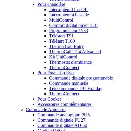
Pour chaudière
Interrupteur On / Off
Interrupteur à bascule
MultiControl
Comfort digital timer 1531
Programmateur 1533
Téléstart T91
Télésart T100
Thermo Call Entry
ThermoCall TC4 Advanced
Kit UniControl
Thermostat d'ambiance
ThermoConnect
Pour Dual Top Evo
Commande digitale programmable
Commande manuelle
Télécommande T91 Holiday
ThermoConnect
Pour Cooker
Accessoires complémentaires
Commande Autoterm
Commande analogique PU5
Commande digitale PU27
Commande digitale AT050
Modem QStart