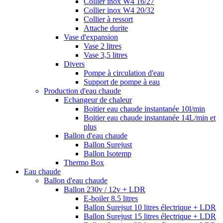
Collier inox W4 16/27
Collier inox W4 20/32
Collier à ressort
Attache durite
Vase d'expansion
Vase 2 litres
Vase 3,5 litres
Divers
Pompe à circulation d'eau
Support de pompe à eau
Production d'eau chaude
Echangeur de chaleur
Boitier eau chaude instantanée 10l/min
Boitier eau chaude instantanée 14L/min et
plus
Ballon d'eau chaude
Ballon Surejust
Ballon Isotemp
Thermo Box
Eau chaude
Ballon d'eau chaude
Ballon 230v / 12v + LDR
E-boiler 8.5 litres
Ballon Surejsut 10 litres électrique + LDR
Ballon Surejust 15 litres électrique + LDR