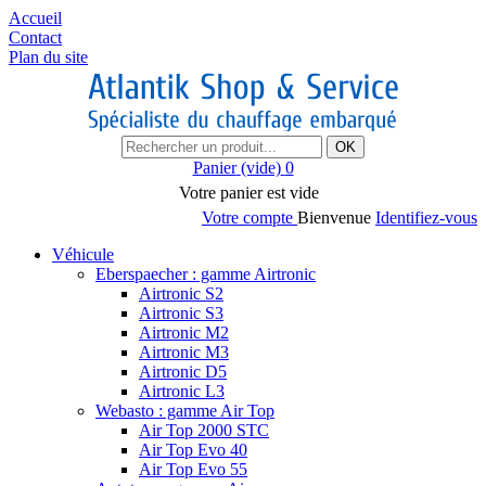
Accueil
Contact
Plan du site
OK
Panier
(vide)
0
Votre panier est vide
Votre compte
Bienvenue
Identifiez-vous
Véhicule
Eberspaecher : gamme Airtronic
Airtronic S2
Airtronic S3
Airtronic M2
Airtronic M3
Airtronic D5
Airtronic L3
Webasto : gamme Air Top
Air Top 2000 STC
Air Top Evo 40
Air Top Evo 55