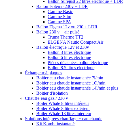
Ballon Surejust 22 litres électrique + LDR
Ballon Isotemp 230v + LDR
Gamme Basic
Gamme Slim
Gamme SPA
Ballon Elgena 12v ou 230 + LDR
Ballon 230 v + air pulsé
Truma Therme TT2
ELGENA Nautic Compact Air
Ballon électrique 12v et 230v
Ballon 3 litres électrique
Ballon 6 litres électrique
Pièces détachées ballon électrique
Ballon 8.5 litres électrique
Échangeur à plaques
Boitier eau chaude instantanée 7l/min
Boitier eau chaude instantanée 10l/min
Boitier eau chaude instantanée 14l/min et plus
Boitier d'isolation
Chauffe-eau gaz / 230 v
Boiler Whale 8 litres intérieur
Boiler Whale 8 litres extérieur
Boiler Whale 13 litres intérieur
Solutions intégrées chauffage + eau chaude
Kit Kombi instantané