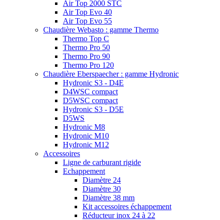
Air Top 2000 STC
Air Top Evo 40
Air Top Evo 55
Chaudière Webasto : gamme Thermo
Thermo Top C
Thermo Pro 50
Thermo Pro 90
Thermo Pro 120
Chaudière Eberspaecher : gamme Hydronic
Hydronic S3 - D4E
D4WSC compact
D5WSC compact
Hydronic S3 - D5E
D5WS
Hydronic M8
Hydronic M10
Hydronic M12
Accessoires
Ligne de carburant rigide
Echappement
Diamètre 24
Diamètre 30
Diamètre 38 mm
Kit accessoires échappement
Réducteur inox 24 à 22