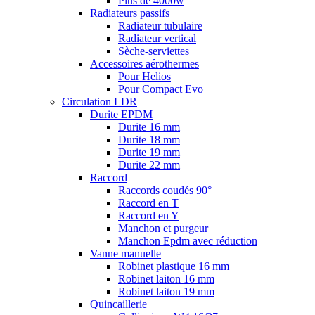
Plus de 4000w
Radiateurs passifs
Radiateur tubulaire
Radiateur vertical
Sèche-serviettes
Accessoires aérothermes
Pour Helios
Pour Compact Evo
Circulation LDR
Durite EPDM
Durite 16 mm
Durite 18 mm
Durite 19 mm
Durite 22 mm
Raccord
Raccords coudés 90°
Raccord en T
Raccord en Y
Manchon et purgeur
Manchon Epdm avec réduction
Vanne manuelle
Robinet plastique 16 mm
Robinet laiton 16 mm
Robinet laiton 19 mm
Quincaillerie