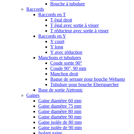
Bouche à tubulure
Raccords
Raccords en T
T égal droit
T égal avec sortie à visser
T réducteur avec sortie à visser
Raccords en Y
Y court
Y long
Y avec réduction
Manchons et tubulures
Coude sortie 90°
Coude 90°, 90 mm
Manchon droit
Bague de serrage pour bouche Webasto
Tubulure pour bouche Eberspaecher
Buse de sortie Airtronic
Gaines
Gaine diamètre 60 mm
Gaine diamètre 75 mm
Gaine diamètre 80 mm
Gaine diamètre 90 mm
Gaine isolée de 80 mm
Gaine isolée de 90 mm
Isolant gaine