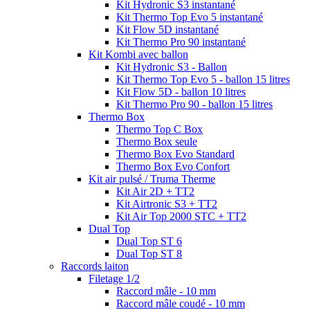
Kit Hydronic S3 instantané
Kit Thermo Top Evo 5 instantané
Kit Flow 5D instantané
Kit Thermo Pro 90 instantané
Kit Kombi avec ballon
Kit Hydronic S3 - Ballon
Kit Thermo Top Evo 5 - ballon 15 litres
Kit Flow 5D - ballon 10 litres
Kit Thermo Pro 90 - ballon 15 litres
Thermo Box
Thermo Top C Box
Thermo Box seule
Thermo Box Evo Standard
Thermo Box Evo Confort
Kit air pulsé / Truma Therme
Kit Air 2D + TT2
Kit Airtronic S3 + TT2
Kit Air Top 2000 STC + TT2
Dual Top
Dual Top ST 6
Dual Top ST 8
Raccords laiton
Filetage 1/2
Raccord mâle - 10 mm
Raccord mâle coudé - 10 mm