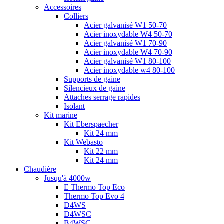
Accessoires
Colliers
Acier galvanisé W1 50-70
Acier inoxydable W4 50-70
Acier galvanisé W1 70-90
Acier inoxydable W4 70-90
Acier galvanisé W1 80-100
Acier inoxydable w4 80-100
Supports de gaine
Silencieux de gaine
Attaches serrage rapides
Isolant
Kit marine
Kit Eberspaecher
Kit 24 mm
Kit Webasto
Kit 22 mm
Kit 24 mm
Chaudière
Jusqu'à 4000w
E Thermo Top Eco
Thermo Top Evo 4
D4WS
D4WSC
B4WSC