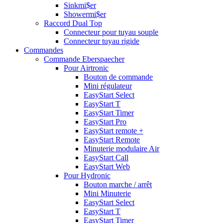
Sinkmi$er
Showermi$er
Raccord Dual Top
Connecteur pour tuyau souple
Connecteur tuyau rigide
Commandes
Commande Eberspaecher
Pour Airtronic
Bouton de commande
Mini régulateur
EasyStart Select
EasyStart T
EasyStart Timer
EasyStart Pro
EasyStart remote +
EasyStart Remote
Minuterie modulaire Air
EasyStart Call
EasyStart Web
Pour Hydronic
Bouton marche / arrêt
Mini Minuterie
EasyStart Select
EasyStart T
EasyStart Timer