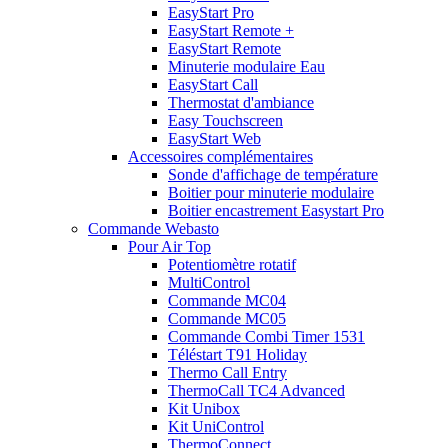
EasyStart Pro
EasyStart Remote +
EasyStart Remote
Minuterie modulaire Eau
EasyStart Call
Thermostat d'ambiance
Easy Touchscreen
EasyStart Web
Accessoires complémentaires
Sonde d'affichage de température
Boitier pour minuterie modulaire
Boitier encastrement Easystart Pro
Commande Webasto
Pour Air Top
Potentiomètre rotatif
MultiControl
Commande MC04
Commande MC05
Commande Combi Timer 1531
Téléstart T91 Holiday
Thermo Call Entry
ThermoCall TC4 Advanced
Kit Unibox
Kit UniControl
ThermoConnect