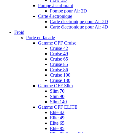
Flow 5D
Pompe à carburant
Pompe pour Air 2D
Carte électronique
Carte électronique pour Air 2D
Carte électronique pour Air 4D
Froid
Porte en façade
Gamme OFF Cruise
Cruise 42
Cruise 49
Cruise 65
Cruise 85
Cruise 86
Cruise 100
Cruise 130
Gamme OFF Slim
Slim 70
Slim 90
Slim 140
Gamme OFF ELITE
Elite 42
Elite 49
Elite 65
Elite 85