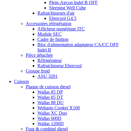
Plein-Aircon Indel B OFF
Sleeping Well Cube
Rafraichisseurs d'air
Ebercool G4.5
Accessoires réfrigération
Afficheur numérique ITC
Module SEC
Cadre de finition
Bloc d'alimentation adaptateur CA/CC OFF
Indel B
Pièce détachée
Réfrigérateur
Rafraichisseur Ebercool
Groupe froid
ASU 3201
Cuisson
Plaque de cuisson diesel
Wallas 85 DP
Wallas 85 DT
Wallas 88 DU
Webasto Cooker X100
Wallas XC Duo
Wallas 600D
Wallas 1200D
Four & combiné diesel