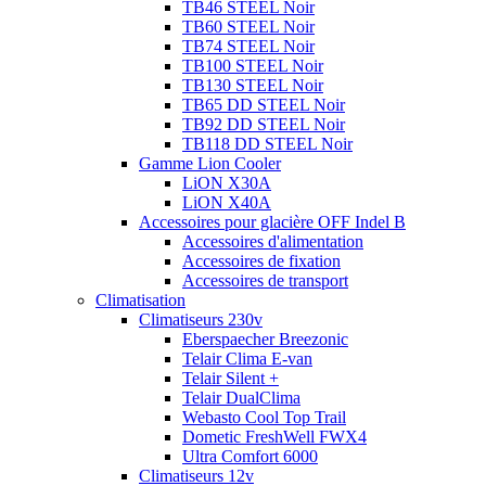
TB46 STEEL Noir
TB60 STEEL Noir
TB74 STEEL Noir
TB100 STEEL Noir
TB130 STEEL Noir
TB65 DD STEEL Noir
TB92 DD STEEL Noir
TB118 DD STEEL Noir
Gamme Lion Cooler
LiON X30A
LiON X40A
Accessoires pour glacière OFF Indel B
Accessoires d'alimentation
Accessoires de fixation
Accessoires de transport
Climatisation
Climatiseurs 230v
Eberspaecher Breezonic
Telair Clima E-van
Telair Silent +
Telair DualClima
Webasto Cool Top Trail
Dometic FreshWell FWX4
Ultra Comfort 6000
Climatiseurs 12v