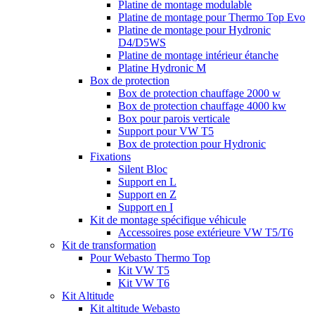
Platine de montage modulable
Platine de montage pour Thermo Top Evo
Platine de montage pour Hydronic
D4/D5WS
Platine de montage intérieur étanche
Platine Hydronic M
Box de protection
Box de protection chauffage 2000 w
Box de protection chauffage 4000 kw
Box pour parois verticale
Support pour VW T5
Box de protection pour Hydronic
Fixations
Silent Bloc
Support en L
Support en Z
Support en I
Kit de montage spécifique véhicule
Accessoires pose extérieure VW T5/T6
Kit de transformation
Pour Webasto Thermo Top
Kit VW T5
Kit VW T6
Kit Altitude
Kit altitude Webasto