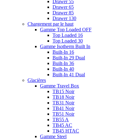
Drawer 55
Drawer 65
Drawer 85
Drawer 130
Chargement par le haut
Gamme Top Loaded OFF
Top Loaded 16
Top Loaded 30
Gamme Isotherm Built In
Built-In 16
Built-In 29 Dual
Built-In 36
Built-In 40
Built-In 41 Dual
Glacières
Gamme Travel Box
TB15 Noir
TB18 Noir
TB31 Noir
TB41 Noir
TB51 Noir
TB55 A
TB45 AC
TB45 HTAC
Gamme Steel