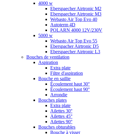
4000 w
Eberspaecher Airtronic M2
Eberspaecher Airtronic M3
Webasto Air Top Evo 40
Autoterm 4D
POLARN 4000 12V/230V
5000 w
Webasto Air Top Evo 55
Eberspacher Airtronic D5
Eberspaecher Airtronic L3
Bouches de ventilation
Aspiration
Extra plate
Filtre d'aspiration
Bouche en saillie
Écoulement haut 30°
Écoulement haut 90°
Arrondie
Bouches plates
Extra plate
Ailettes 30°
Ailettes 45°
Ailettes 90°
Bouches obturables
Bouche à visser