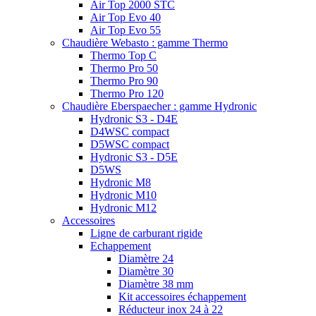
Air Top 2000 STC
Air Top Evo 40
Air Top Evo 55
Chaudière Webasto : gamme Thermo
Thermo Top C
Thermo Pro 50
Thermo Pro 90
Thermo Pro 120
Chaudière Eberspaecher : gamme Hydronic
Hydronic S3 - D4E
D4WSC compact
D5WSC compact
Hydronic S3 - D5E
D5WS
Hydronic M8
Hydronic M10
Hydronic M12
Accessoires
Ligne de carburant rigide
Echappement
Diamètre 24
Diamètre 30
Diamètre 38 mm
Kit accessoires échappement
Réducteur inox 24 à 22