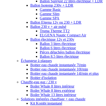
Ballon Surejust 22 litres électrique + LDR
Ballon Isotemp 230v + LDR
Gamme Basic
Gamme Slim
Gamme SPA
Ballon Elgena 12v ou 230 + LDR
Ballon 230 v + air pulsé
Truma Therme TT2
ELGENA Nautic Compact Air
Ballon électrique 12v et 230v
Ballon 3 litres électrique
Ballon 6 litres électrique
Pièces détachées ballon électrique
Ballon 8.5 litres électrique
Échangeur à plaques
Boitier eau chaude instantanée 7l/min
Boitier eau chaude instantanée 10l/min
Boitier eau chaude instantanée 14l/min et plus
Boitier d'isolation
Chauffe-eau gaz / 230 v
Boiler Whale 8 litres intérieur
Boiler Whale 8 litres extérieur
Boiler Whale 13 litres intérieur
Solutions intégrées chauffage + eau chaude
Kit Kombi instantané