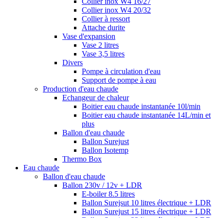
Collier inox W4 16/27
Collier inox W4 20/32
Collier à ressort
Attache durite
Vase d'expansion
Vase 2 litres
Vase 3,5 litres
Divers
Pompe à circulation d'eau
Support de pompe à eau
Production d'eau chaude
Echangeur de chaleur
Boitier eau chaude instantanée 10l/min
Boitier eau chaude instantanée 14L/min et
plus
Ballon d'eau chaude
Ballon Surejust
Ballon Isotemp
Thermo Box
Eau chaude
Ballon d'eau chaude
Ballon 230v / 12v + LDR
E-boiler 8.5 litres
Ballon Surejsut 10 litres électrique + LDR
Ballon Surejust 15 litres électrique + LDR