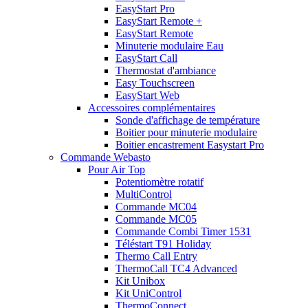
EasyStart Pro
EasyStart Remote +
EasyStart Remote
Minuterie modulaire Eau
EasyStart Call
Thermostat d'ambiance
Easy Touchscreen
EasyStart Web
Accessoires complémentaires
Sonde d'affichage de température
Boitier pour minuterie modulaire
Boitier encastrement Easystart Pro
Commande Webasto
Pour Air Top
Potentiomètre rotatif
MultiControl
Commande MC04
Commande MC05
Commande Combi Timer 1531
Téléstart T91 Holiday
Thermo Call Entry
ThermoCall TC4 Advanced
Kit Unibox
Kit UniControl
ThermoConnect