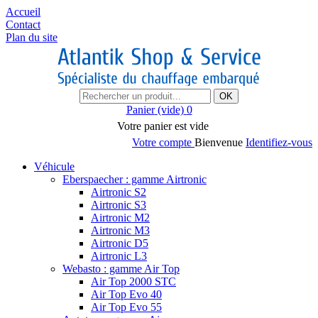
Accueil
Contact
Plan du site
OK
Panier
(vide)
0
Votre panier est vide
Votre compte
Bienvenue
Identifiez-vous
Véhicule
Eberspaecher : gamme Airtronic
Airtronic S2
Airtronic S3
Airtronic M2
Airtronic M3
Airtronic D5
Airtronic L3
Webasto : gamme Air Top
Air Top 2000 STC
Air Top Evo 40
Air Top Evo 55