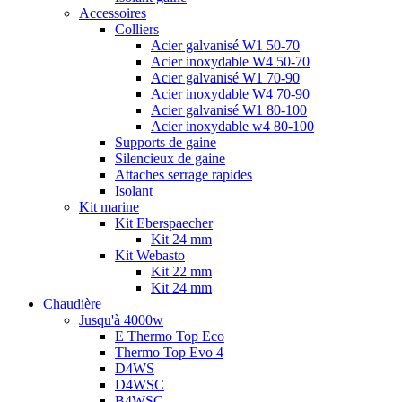
Accessoires
Colliers
Acier galvanisé W1 50-70
Acier inoxydable W4 50-70
Acier galvanisé W1 70-90
Acier inoxydable W4 70-90
Acier galvanisé W1 80-100
Acier inoxydable w4 80-100
Supports de gaine
Silencieux de gaine
Attaches serrage rapides
Isolant
Kit marine
Kit Eberspaecher
Kit 24 mm
Kit Webasto
Kit 22 mm
Kit 24 mm
Chaudière
Jusqu'à 4000w
E Thermo Top Eco
Thermo Top Evo 4
D4WS
D4WSC
B4WSC