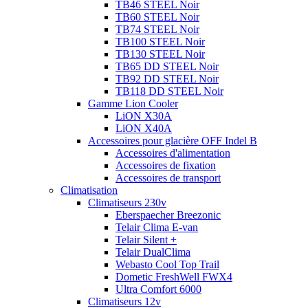
TB46 STEEL Noir
TB60 STEEL Noir
TB74 STEEL Noir
TB100 STEEL Noir
TB130 STEEL Noir
TB65 DD STEEL Noir
TB92 DD STEEL Noir
TB118 DD STEEL Noir
Gamme Lion Cooler
LiON X30A
LiON X40A
Accessoires pour glacière OFF Indel B
Accessoires d'alimentation
Accessoires de fixation
Accessoires de transport
Climatisation
Climatiseurs 230v
Eberspaecher Breezonic
Telair Clima E-van
Telair Silent +
Telair DualClima
Webasto Cool Top Trail
Dometic FreshWell FWX4
Ultra Comfort 6000
Climatiseurs 12v