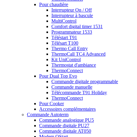
Pour chaudière
Interrupteur On / Off
Interrupteur à bascule
MultiControl
Comfort digital timer 1531
Programmateur 1533
Téléstart T91
Télésart T100
Thermo Call Entry
ThermoCall TC4 Advanced
Kit UniControl
Thermostat d'ambiance
ThermoConnect
Pour Dual Top Evo
Commande digitale programmable
Commande manuelle
Télécommande T91 Holiday
ThermoConnect
Pour Cooker
Accessoires complémentaires
Commande Autoterm
Commande analogique PU5
Commande digitale PU27
Commande digitale AT050
Modem QStart