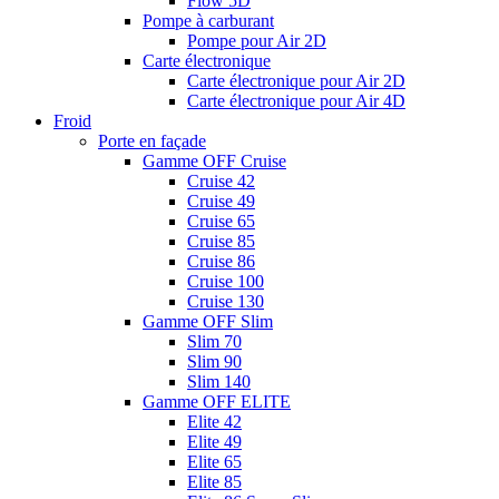
Flow 5D
Pompe à carburant
Pompe pour Air 2D
Carte électronique
Carte électronique pour Air 2D
Carte électronique pour Air 4D
Froid
Porte en façade
Gamme OFF Cruise
Cruise 42
Cruise 49
Cruise 65
Cruise 85
Cruise 86
Cruise 100
Cruise 130
Gamme OFF Slim
Slim 70
Slim 90
Slim 140
Gamme OFF ELITE
Elite 42
Elite 49
Elite 65
Elite 85