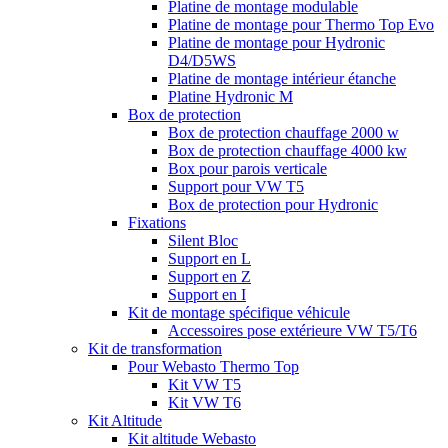
Platine de montage modulable
Platine de montage pour Thermo Top Evo
Platine de montage pour Hydronic
D4/D5WS
Platine de montage intérieur étanche
Platine Hydronic M
Box de protection
Box de protection chauffage 2000 w
Box de protection chauffage 4000 kw
Box pour parois verticale
Support pour VW T5
Box de protection pour Hydronic
Fixations
Silent Bloc
Support en L
Support en Z
Support en I
Kit de montage spécifique véhicule
Accessoires pose extérieure VW T5/T6
Kit de transformation
Pour Webasto Thermo Top
Kit VW T5
Kit VW T6
Kit Altitude
Kit altitude Webasto