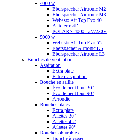
4000 w
Eberspaecher Airtronic M2
Eberspaecher Airtronic M3
Webasto Air Top Evo 40
Autoterm 4D
POLARN 4000 12V/230V
5000 w
Webasto Air Top Evo 55
Eberspacher Airtronic D5
Eberspaecher Airtronic L3
Bouches de ventilation
Aspiration
Extra plate
Filtre d'aspiration
Bouche en saillie
Écoulement haut 30°
Écoulement haut 90°
Arrondie
Bouches plates
Extra plate
Ailettes 30°
Ailettes 45°
Ailettes 90°
Bouches obturables
Bouche à visser