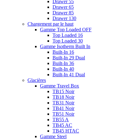
Drawer 55
Drawer 65
Drawer 85
Drawer 130
Chargement par le haut
Gamme Top Loaded OFF
Top Loaded 16
Top Loaded 30
Gamme Isotherm Built In
Built-In 16
Built-In 29 Dual
Built-In 36
Built-In 40
Built-In 41 Dual
Glacières
Gamme Travel Box
TB15 Noir
TB18 Noir
TB31 Noir
TB41 Noir
TB51 Noir
TB55 A
TB45 AC
TB45 HTAC
Gamme Steel