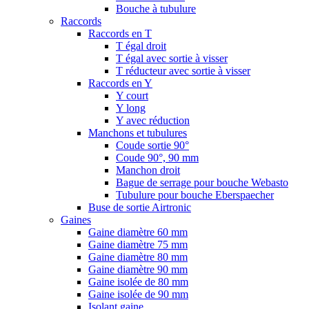
Bouche à tubulure
Raccords
Raccords en T
T égal droit
T égal avec sortie à visser
T réducteur avec sortie à visser
Raccords en Y
Y court
Y long
Y avec réduction
Manchons et tubulures
Coude sortie 90°
Coude 90°, 90 mm
Manchon droit
Bague de serrage pour bouche Webasto
Tubulure pour bouche Eberspaecher
Buse de sortie Airtronic
Gaines
Gaine diamètre 60 mm
Gaine diamètre 75 mm
Gaine diamètre 80 mm
Gaine diamètre 90 mm
Gaine isolée de 80 mm
Gaine isolée de 90 mm
Isolant gaine