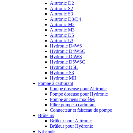
Airtronic D2
Airtronic S2
Airtronic S3
Airtronic D3/D4
Airtronic M2
Airtronic M3
Airtronic D5
Airtronic L3
Hydronic D4WS
Hydronic D4WSC
Hydronic D5WS
Hydronic D5WSC
Hydronic D5L
Hydronic S3
Hydronic MII
Pompe à carburant
Pompe doseuse pour Airtronic
Pompe doseuse pour Hydronic
Pompe anciens modèles
Filtre pompe à carburant
Connecteur et faisceau de pompe
Brûleurs
Brûleur pour Airtronic
Brûleur pour Hydronic
Kit joints