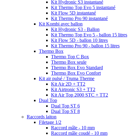
Kit Hydronic S3 instantané
Kit Thermo Top Evo 5 instantané
Kit Flow 5D instantané
Kit Thermo Pro 90 instantané
Kit Kombi avec ballon
Kit Hydronic S3 - Ballon
Kit Thermo Top Evo 5 - ballon 15 litres
Kit Flow 5D - ballon 10 litres
Kit Thermo Pro 90 - ballon 15 litres
Thermo Box
Thermo Top C Box
Thermo Box seule
Thermo Box Evo Standard
Thermo Box Evo Confort
Kit air pulsé / Truma Therme
Kit Air 2D + TT2
Kit Airtronic S3 + TT2
Kit Air Top 2000 STC + TT2
Dual Top
Dual Top ST 6
Dual Top ST 8
Raccords laiton
Filetage 1/2
Raccord mâle - 10 mm
Raccord mâle coudé - 10 mm