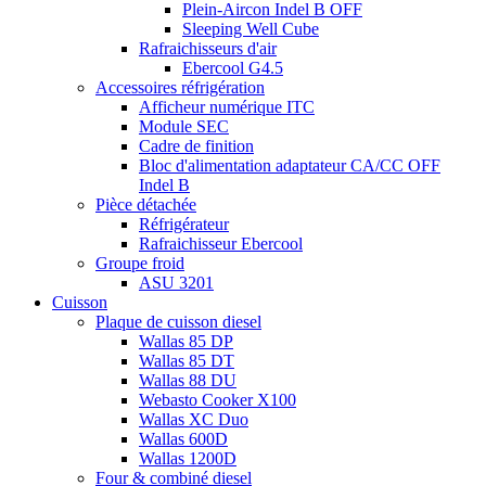
Plein-Aircon Indel B OFF
Sleeping Well Cube
Rafraichisseurs d'air
Ebercool G4.5
Accessoires réfrigération
Afficheur numérique ITC
Module SEC
Cadre de finition
Bloc d'alimentation adaptateur CA/CC OFF
Indel B
Pièce détachée
Réfrigérateur
Rafraichisseur Ebercool
Groupe froid
ASU 3201
Cuisson
Plaque de cuisson diesel
Wallas 85 DP
Wallas 85 DT
Wallas 88 DU
Webasto Cooker X100
Wallas XC Duo
Wallas 600D
Wallas 1200D
Four & combiné diesel