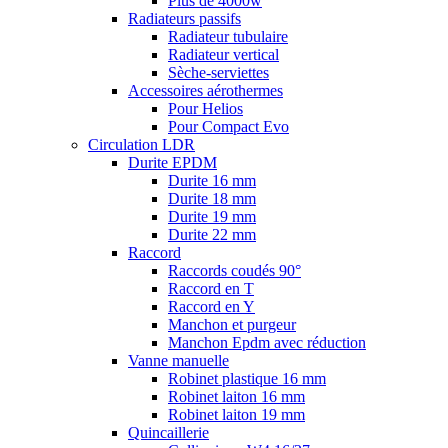
Plus de 4000w
Radiateurs passifs
Radiateur tubulaire
Radiateur vertical
Sèche-serviettes
Accessoires aérothermes
Pour Helios
Pour Compact Evo
Circulation LDR
Durite EPDM
Durite 16 mm
Durite 18 mm
Durite 19 mm
Durite 22 mm
Raccord
Raccords coudés 90°
Raccord en T
Raccord en Y
Manchon et purgeur
Manchon Epdm avec réduction
Vanne manuelle
Robinet plastique 16 mm
Robinet laiton 16 mm
Robinet laiton 19 mm
Quincaillerie