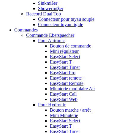
Sinkmi$er
Showermi$er
Raccord Dual Top
Connecteur pour tuyau souple
Connecteur tuyau rigide
Commandes
Commande Eberspaecher
Pour Airtronic
Bouton de commande
Mini régulateur
EasyStart Select
EasyStart T
EasyStart Timer
EasyStart Pro
EasyStart remote +
EasyStart Remote
Minuterie modulaire Air
EasyStart Call
EasyStart Web
Pour Hydronic
Bouton marche / arrêt
Mini Minuterie
EasyStart Select
EasyStart T
EasyStart Timer