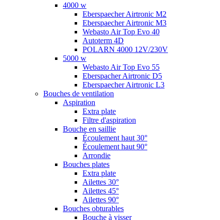
4000 w
Eberspaecher Airtronic M2
Eberspaecher Airtronic M3
Webasto Air Top Evo 40
Autoterm 4D
POLARN 4000 12V/230V
5000 w
Webasto Air Top Evo 55
Eberspacher Airtronic D5
Eberspaecher Airtronic L3
Bouches de ventilation
Aspiration
Extra plate
Filtre d'aspiration
Bouche en saillie
Écoulement haut 30°
Écoulement haut 90°
Arrondie
Bouches plates
Extra plate
Ailettes 30°
Ailettes 45°
Ailettes 90°
Bouches obturables
Bouche à visser