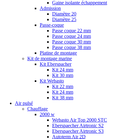
Gaine isolante échappement
Admission
Diamètre 20
Diamètre 25
Passe-coque
Passe coque 22 mm
Passe coque 24 mm
Passe coque 30 mm
Passe coque 38 mm
Platine de montage
Kit de montage marine
Kit Eberspacher
Kit 24 mm
Kit 30 mm
Kit Webasto
Kit 22 mm
Kit 24 mm
Kit 38 mm
Air pulsé
Chauffage
2000 w
Webasto Air Top 2000 STC
Eberspaecher Airtronic S2
Eberspaecher Airtronic S3
Autoterm Air 2D