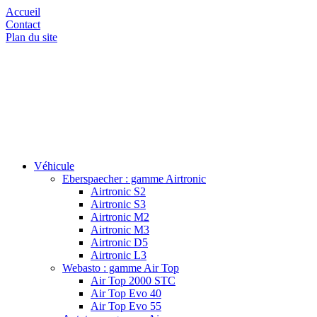
Accueil
Contact
Plan du site
Véhicule
Eberspaecher : gamme Airtronic
Airtronic S2
Airtronic S3
Airtronic M2
Airtronic M3
Airtronic D5
Airtronic L3
Webasto : gamme Air Top
Air Top 2000 STC
Air Top Evo 40
Air Top Evo 55