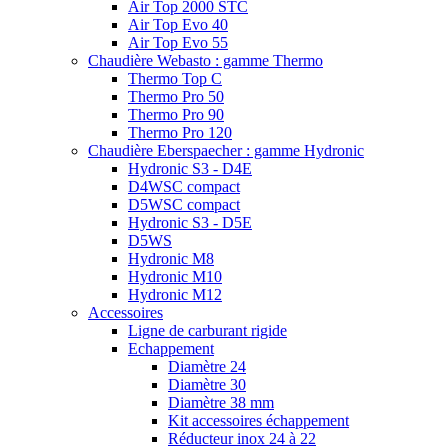
Air Top 2000 STC
Air Top Evo 40
Air Top Evo 55
Chaudière Webasto : gamme Thermo
Thermo Top C
Thermo Pro 50
Thermo Pro 90
Thermo Pro 120
Chaudière Eberspaecher : gamme Hydronic
Hydronic S3 - D4E
D4WSC compact
D5WSC compact
Hydronic S3 - D5E
D5WS
Hydronic M8
Hydronic M10
Hydronic M12
Accessoires
Ligne de carburant rigide
Echappement
Diamètre 24
Diamètre 30
Diamètre 38 mm
Kit accessoires échappement
Réducteur inox 24 à 22