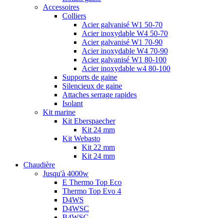
Accessoires
Colliers
Acier galvanisé W1 50-70
Acier inoxydable W4 50-70
Acier galvanisé W1 70-90
Acier inoxydable W4 70-90
Acier galvanisé W1 80-100
Acier inoxydable w4 80-100
Supports de gaine
Silencieux de gaine
Attaches serrage rapides
Isolant
Kit marine
Kit Eberspaecher
Kit 24 mm
Kit Webasto
Kit 22 mm
Kit 24 mm
Chaudière
Jusqu'à 4000w
E Thermo Top Eco
Thermo Top Evo 4
D4WS
D4WSC
B4WSC