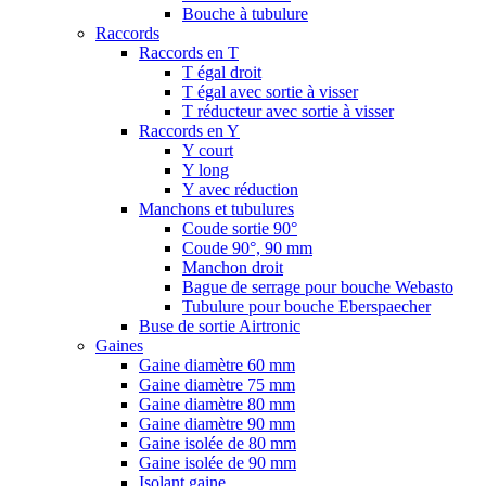
Bouche à tubulure
Raccords
Raccords en T
T égal droit
T égal avec sortie à visser
T réducteur avec sortie à visser
Raccords en Y
Y court
Y long
Y avec réduction
Manchons et tubulures
Coude sortie 90°
Coude 90°, 90 mm
Manchon droit
Bague de serrage pour bouche Webasto
Tubulure pour bouche Eberspaecher
Buse de sortie Airtronic
Gaines
Gaine diamètre 60 mm
Gaine diamètre 75 mm
Gaine diamètre 80 mm
Gaine diamètre 90 mm
Gaine isolée de 80 mm
Gaine isolée de 90 mm
Isolant gaine