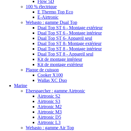
Flow 5D
100 % électrique
E Thermo Top Eco
E-Airtronic
Webasto : gamme Dual Top
Dual Top ST 6 - Montage extérieur
Dual Top ST 6 - Montage intérieur
Dual Top ST 6- Appareil seul
Dual Top ST 8- Montage extérieur
Dual Top ST 8 - Montage intérieur
Dual Top ST 8 - Appareil seul
Kit de montage intérieur
Kit de montage extérieur
Plaque de cuisson
Cooker X100
Wallas XC Duo
Marine
Eberspaecher : gamme Airtronic
Airtronic S2
Airtronic S3
Airtronic M2
Airtronic M3
Airtronic D5
Airtronic L3
Webasto : gamme Air Top