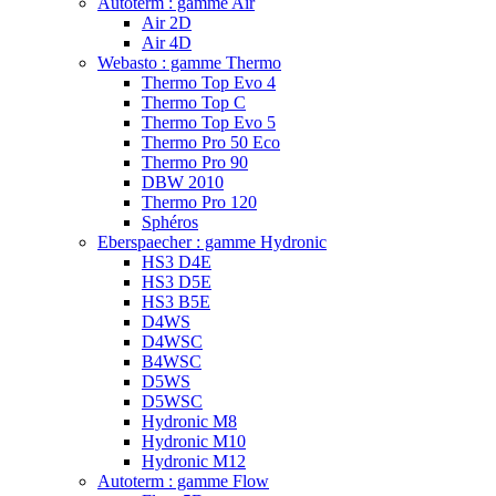
Autoterm : gamme Air
Air 2D
Air 4D
Webasto : gamme Thermo
Thermo Top Evo 4
Thermo Top C
Thermo Top Evo 5
Thermo Pro 50 Eco
Thermo Pro 90
DBW 2010
Thermo Pro 120
Sphéros
Eberspaecher : gamme Hydronic
HS3 D4E
HS3 D5E
HS3 B5E
D4WS
D4WSC
B4WSC
D5WS
D5WSC
Hydronic M8
Hydronic M10
Hydronic M12
Autoterm : gamme Flow