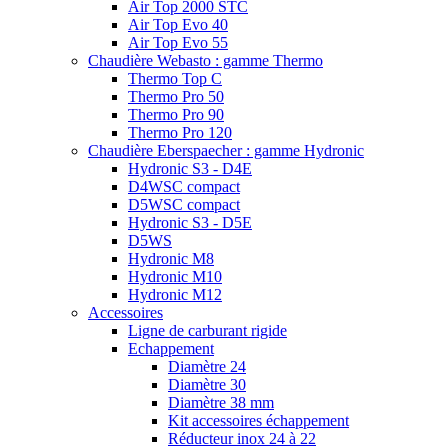
Air Top 2000 STC
Air Top Evo 40
Air Top Evo 55
Chaudière Webasto : gamme Thermo
Thermo Top C
Thermo Pro 50
Thermo Pro 90
Thermo Pro 120
Chaudière Eberspaecher : gamme Hydronic
Hydronic S3 - D4E
D4WSC compact
D5WSC compact
Hydronic S3 - D5E
D5WS
Hydronic M8
Hydronic M10
Hydronic M12
Accessoires
Ligne de carburant rigide
Echappement
Diamètre 24
Diamètre 30
Diamètre 38 mm
Kit accessoires échappement
Réducteur inox 24 à 22