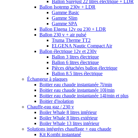
Ballon Surejust 22 litres électrique + LDR
Ballon Isotemp 230v + LDR
Gamme Basic
Gamme Slim
Gamme SPA
Ballon Elgena 12v ou 230 + LDR
Ballon 230 v + air pulsé
Truma Therme TT2
ELGENA Nautic Compact Air
Ballon électrique 12v et 230v
Ballon 3 litres électrique
Ballon 6 litres électrique
Pièces détachées ballon électrique
Ballon 8.5 litres électrique
Échangeur à plaques
Boitier eau chaude instantanée 7l/min
Boitier eau chaude instantanée 10l/min
Boitier eau chaude instantanée 14l/min et plus
Boitier d'isolation
Chauffe-eau gaz / 230 v
Boiler Whale 8 litres intérieur
Boiler Whale 8 litres extérieur
Boiler Whale 13 litres intérieur
Solutions intégrées chauffage + eau chaude
Kit Kombi instantané