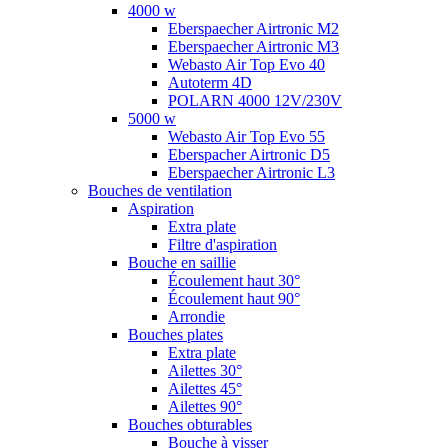
4000 w
Eberspaecher Airtronic M2
Eberspaecher Airtronic M3
Webasto Air Top Evo 40
Autoterm 4D
POLARN 4000 12V/230V
5000 w
Webasto Air Top Evo 55
Eberspacher Airtronic D5
Eberspaecher Airtronic L3
Bouches de ventilation
Aspiration
Extra plate
Filtre d'aspiration
Bouche en saillie
Écoulement haut 30°
Écoulement haut 90°
Arrondie
Bouches plates
Extra plate
Ailettes 30°
Ailettes 45°
Ailettes 90°
Bouches obturables
Bouche à visser