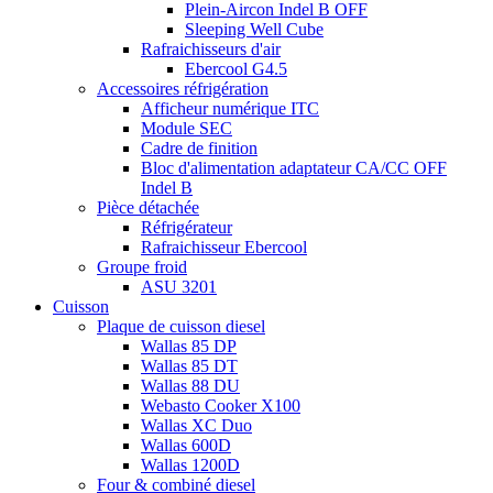
Plein-Aircon Indel B OFF
Sleeping Well Cube
Rafraichisseurs d'air
Ebercool G4.5
Accessoires réfrigération
Afficheur numérique ITC
Module SEC
Cadre de finition
Bloc d'alimentation adaptateur CA/CC OFF
Indel B
Pièce détachée
Réfrigérateur
Rafraichisseur Ebercool
Groupe froid
ASU 3201
Cuisson
Plaque de cuisson diesel
Wallas 85 DP
Wallas 85 DT
Wallas 88 DU
Webasto Cooker X100
Wallas XC Duo
Wallas 600D
Wallas 1200D
Four & combiné diesel