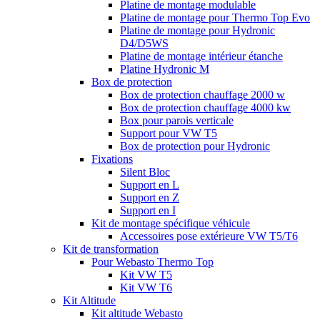
Platine de montage modulable
Platine de montage pour Thermo Top Evo
Platine de montage pour Hydronic
D4/D5WS
Platine de montage intérieur étanche
Platine Hydronic M
Box de protection
Box de protection chauffage 2000 w
Box de protection chauffage 4000 kw
Box pour parois verticale
Support pour VW T5
Box de protection pour Hydronic
Fixations
Silent Bloc
Support en L
Support en Z
Support en I
Kit de montage spécifique véhicule
Accessoires pose extérieure VW T5/T6
Kit de transformation
Pour Webasto Thermo Top
Kit VW T5
Kit VW T6
Kit Altitude
Kit altitude Webasto