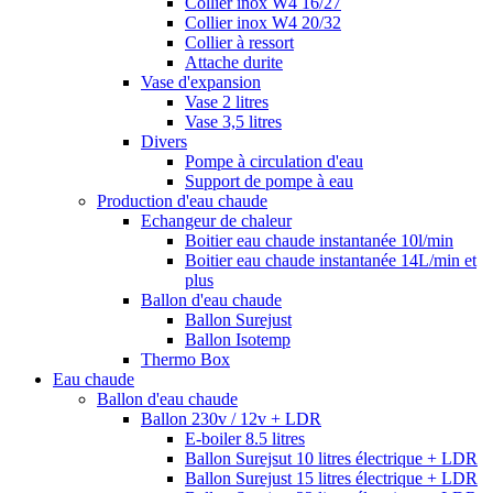
Collier inox W4 16/27
Collier inox W4 20/32
Collier à ressort
Attache durite
Vase d'expansion
Vase 2 litres
Vase 3,5 litres
Divers
Pompe à circulation d'eau
Support de pompe à eau
Production d'eau chaude
Echangeur de chaleur
Boitier eau chaude instantanée 10l/min
Boitier eau chaude instantanée 14L/min et
plus
Ballon d'eau chaude
Ballon Surejust
Ballon Isotemp
Thermo Box
Eau chaude
Ballon d'eau chaude
Ballon 230v / 12v + LDR
E-boiler 8.5 litres
Ballon Surejsut 10 litres électrique + LDR
Ballon Surejust 15 litres électrique + LDR