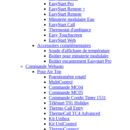
EasyStart Pro
EasyStart Remote +
EasyStart Remote
Minuterie modulaire Eau
EasyStart Call
Thermostat d'ambiance
Easy Touchscreen
EasyStart Web
Accessoires complémentaires
Sonde d'affichage de température
Boitier pour minuterie modulaire
Boitier encastrement Easystart Pro
Commande Webasto
Pour Air Top
Potentiomètre rotatif
MultiControl
Commande MC04
Commande MC05
Commande Combi Timer 1531
Téléstart T91 Holiday
Thermo Call Entry
ThermoCall TC4 Advanced
Kit Unibox
Kit UniControl
ThermoConnect