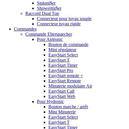
Sinkmi$er
Showermi$er
Raccord Dual Top
Connecteur pour tuyau souple
Connecteur tuyau rigide
Commandes
Commande Eberspaecher
Pour Airtronic
Bouton de commande
Mini régulateur
EasyStart Select
EasyStart T
EasyStart Timer
EasyStart Pro
EasyStart remote +
EasyStart Remote
Minuterie modulaire Air
EasyStart Call
EasyStart Web
Pour Hydronic
Bouton marche / arrêt
Mini Minuterie
EasyStart Select
EasyStart T
EasyStart Timer