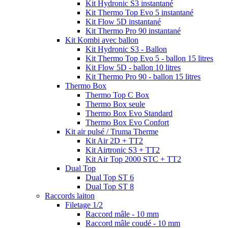
Kit Hydronic S3 instantané
Kit Thermo Top Evo 5 instantané
Kit Flow 5D instantané
Kit Thermo Pro 90 instantané
Kit Kombi avec ballon
Kit Hydronic S3 - Ballon
Kit Thermo Top Evo 5 - ballon 15 litres
Kit Flow 5D - ballon 10 litres
Kit Thermo Pro 90 - ballon 15 litres
Thermo Box
Thermo Top C Box
Thermo Box seule
Thermo Box Evo Standard
Thermo Box Evo Confort
Kit air pulsé / Truma Therme
Kit Air 2D + TT2
Kit Airtronic S3 + TT2
Kit Air Top 2000 STC + TT2
Dual Top
Dual Top ST 6
Dual Top ST 8
Raccords laiton
Filetage 1/2
Raccord mâle - 10 mm
Raccord mâle coudé - 10 mm