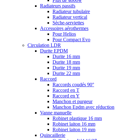
Plus de 4000w
Radiateurs passifs
Radiateur tubulaire
Radiateur vertical
Sèche-serviettes
Accessoires aérothermes
Pour Helios
Pour Compact Evo
Circulation LDR
Durite EPDM
Durite 16 mm
Durite 18 mm
Durite 19 mm
Durite 22 mm
Raccord
Raccords coudés 90°
Raccord en T
Raccord en Y
Manchon et purgeur
Manchon Epdm avec réduction
Vanne manuelle
Robinet plastique 16 mm
Robinet laiton 16 mm
Robinet laiton 19 mm
Quincaillerie