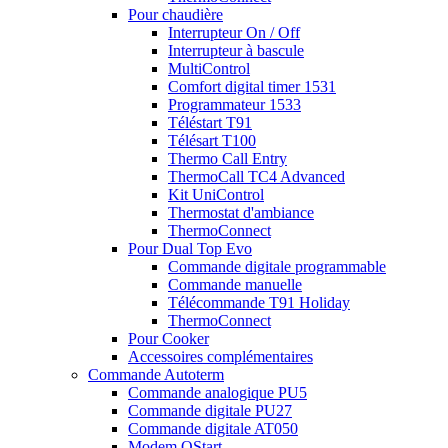
Pour chaudière
Interrupteur On / Off
Interrupteur à bascule
MultiControl
Comfort digital timer 1531
Programmateur 1533
Téléstart T91
Télésart T100
Thermo Call Entry
ThermoCall TC4 Advanced
Kit UniControl
Thermostat d'ambiance
ThermoConnect
Pour Dual Top Evo
Commande digitale programmable
Commande manuelle
Télécommande T91 Holiday
ThermoConnect
Pour Cooker
Accessoires complémentaires
Commande Autoterm
Commande analogique PU5
Commande digitale PU27
Commande digitale AT050
Modem QStart