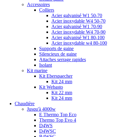
Accessoires
Colliers
Acier galvanisé W1 50-70
Acier inoxydable W4 50-70
Acier galvanisé W1 70-90
Acier inoxydable W4 70-90
Acier galvanisé W1 80-100
Acier inoxydable w4 80-100
Supports de gaine
Silencieux de gaine
Attaches serrage rapides
Isolant
Kit marine
Kit Eberspaecher
Kit 24 mm
Kit Webasto
Kit 22 mm
Kit 24 mm
Chaudière
Jusqu'à 4000w
E Thermo Top Eco
Thermo Top Evo 4
D4WS
D4WSC
B4WSC