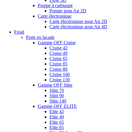
Flow 5D
Pompe à carburant
Pompe pour Air 2D
Carte électronique
Carte électronique pour Air 2D
Carte électronique pour Air 4D
Froid
Porte en façade
Gamme OFF Cruise
Cruise 42
Cruise 49
Cruise 65
Cruise 85
Cruise 86
Cruise 100
Cruise 130
Gamme OFF Slim
Slim 70
Slim 90
Slim 140
Gamme OFF ELITE
Elite 42
Elite 49
Elite 65
Elite 85