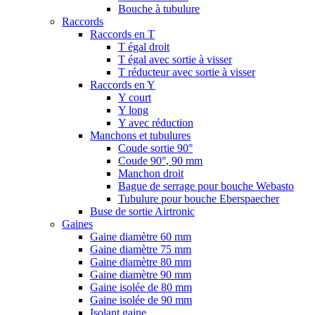
Bouche à tubulure
Raccords
Raccords en T
T égal droit
T égal avec sortie à visser
T réducteur avec sortie à visser
Raccords en Y
Y court
Y long
Y avec réduction
Manchons et tubulures
Coude sortie 90°
Coude 90°, 90 mm
Manchon droit
Bague de serrage pour bouche Webasto
Tubulure pour bouche Eberspaecher
Buse de sortie Airtronic
Gaines
Gaine diamètre 60 mm
Gaine diamètre 75 mm
Gaine diamètre 80 mm
Gaine diamètre 90 mm
Gaine isolée de 80 mm
Gaine isolée de 90 mm
Isolant gaine