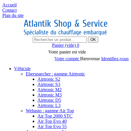
Accueil
Contact
Plan du site
OK
Panier
(vide)
0
Votre panier est vide
Votre compte
Bienvenue
Identifiez-vous
Véhicule
Eberspaecher : gamme Airtronic
Airtronic S2
Airtronic S3
Airtronic M2
Airtronic M3
Airtronic D5
Airtronic L3
Webasto : gamme Air Top
Air Top 2000 STC
Air Top Evo 40
Air Top Evo 55