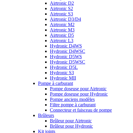
Airtronic D2
Airtronic S2
Airtronic S3
Airtronic D3/D4
Airtronic M2
Airtronic M3
Airtronic D5
Airtronic L3
Hydronic D4WS
Hydronic D4WSC
Hydronic D5WS
Hydronic D5WSC
Hydronic D5L
Hydronic S3
Hydronic MII
Pompe à carburant
Pompe doseuse pour Airtronic
Pompe doseuse pour Hydronic
Pompe anciens modèles
Filtre pompe à carburant
Connecteur et faisceau de pompe
Brûleurs
Brûleur pour Airtronic
Brûleur pour Hydronic
Kit joints