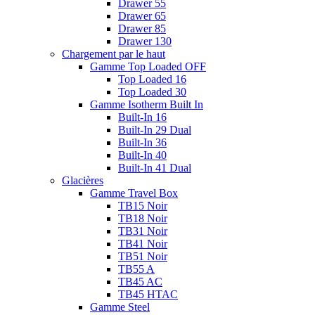
Drawer 55
Drawer 65
Drawer 85
Drawer 130
Chargement par le haut
Gamme Top Loaded OFF
Top Loaded 16
Top Loaded 30
Gamme Isotherm Built In
Built-In 16
Built-In 29 Dual
Built-In 36
Built-In 40
Built-In 41 Dual
Glacières
Gamme Travel Box
TB15 Noir
TB18 Noir
TB31 Noir
TB41 Noir
TB51 Noir
TB55 A
TB45 AC
TB45 HTAC
Gamme Steel