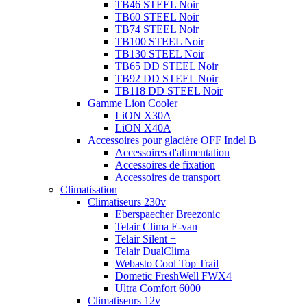
TB46 STEEL Noir
TB60 STEEL Noir
TB74 STEEL Noir
TB100 STEEL Noir
TB130 STEEL Noir
TB65 DD STEEL Noir
TB92 DD STEEL Noir
TB118 DD STEEL Noir
Gamme Lion Cooler
LiON X30A
LiON X40A
Accessoires pour glacière OFF Indel B
Accessoires d'alimentation
Accessoires de fixation
Accessoires de transport
Climatisation
Climatiseurs 230v
Eberspaecher Breezonic
Telair Clima E-van
Telair Silent +
Telair DualClima
Webasto Cool Top Trail
Dometic FreshWell FWX4
Ultra Comfort 6000
Climatiseurs 12v