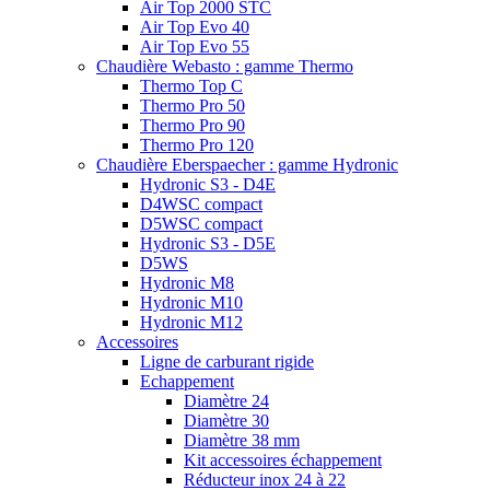
Air Top 2000 STC
Air Top Evo 40
Air Top Evo 55
Chaudière Webasto : gamme Thermo
Thermo Top C
Thermo Pro 50
Thermo Pro 90
Thermo Pro 120
Chaudière Eberspaecher : gamme Hydronic
Hydronic S3 - D4E
D4WSC compact
D5WSC compact
Hydronic S3 - D5E
D5WS
Hydronic M8
Hydronic M10
Hydronic M12
Accessoires
Ligne de carburant rigide
Echappement
Diamètre 24
Diamètre 30
Diamètre 38 mm
Kit accessoires échappement
Réducteur inox 24 à 22