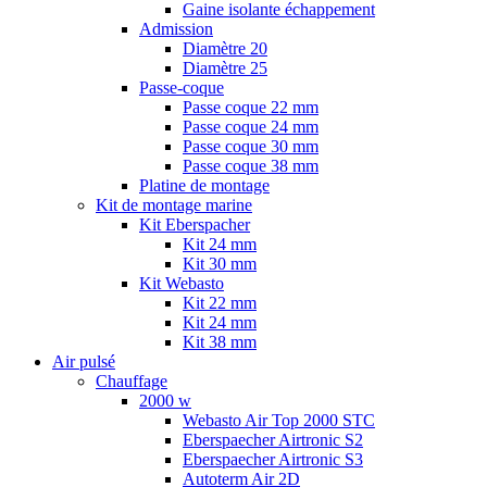
Gaine isolante échappement
Admission
Diamètre 20
Diamètre 25
Passe-coque
Passe coque 22 mm
Passe coque 24 mm
Passe coque 30 mm
Passe coque 38 mm
Platine de montage
Kit de montage marine
Kit Eberspacher
Kit 24 mm
Kit 30 mm
Kit Webasto
Kit 22 mm
Kit 24 mm
Kit 38 mm
Air pulsé
Chauffage
2000 w
Webasto Air Top 2000 STC
Eberspaecher Airtronic S2
Eberspaecher Airtronic S3
Autoterm Air 2D