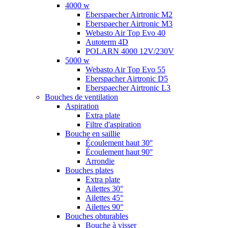
4000 w
Eberspaecher Airtronic M2
Eberspaecher Airtronic M3
Webasto Air Top Evo 40
Autoterm 4D
POLARN 4000 12V/230V
5000 w
Webasto Air Top Evo 55
Eberspacher Airtronic D5
Eberspaecher Airtronic L3
Bouches de ventilation
Aspiration
Extra plate
Filtre d'aspiration
Bouche en saillie
Écoulement haut 30°
Écoulement haut 90°
Arrondie
Bouches plates
Extra plate
Ailettes 30°
Ailettes 45°
Ailettes 90°
Bouches obturables
Bouche à visser