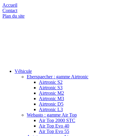
Accueil
Contact
Plan du site
Véhicule
Eberspaecher : gamme Airtronic
Airtronic S2
Airtronic S3
Airtronic M2
Airtronic M3
Airtronic D5
Airtronic L3
Webasto : gamme Air Top
Air Top 2000 STC
Air Top Evo 40
Air Top Evo 55