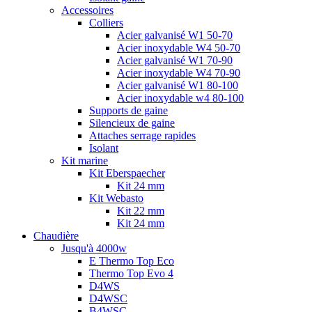
Accessoires
Colliers
Acier galvanisé W1 50-70
Acier inoxydable W4 50-70
Acier galvanisé W1 70-90
Acier inoxydable W4 70-90
Acier galvanisé W1 80-100
Acier inoxydable w4 80-100
Supports de gaine
Silencieux de gaine
Attaches serrage rapides
Isolant
Kit marine
Kit Eberspaecher
Kit 24 mm
Kit Webasto
Kit 22 mm
Kit 24 mm
Chaudière
Jusqu'à 4000w
E Thermo Top Eco
Thermo Top Evo 4
D4WS
D4WSC
B4WSC