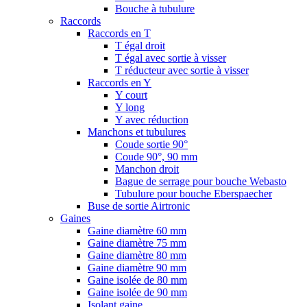
Bouche à tubulure
Raccords
Raccords en T
T égal droit
T égal avec sortie à visser
T réducteur avec sortie à visser
Raccords en Y
Y court
Y long
Y avec réduction
Manchons et tubulures
Coude sortie 90°
Coude 90°, 90 mm
Manchon droit
Bague de serrage pour bouche Webasto
Tubulure pour bouche Eberspaecher
Buse de sortie Airtronic
Gaines
Gaine diamètre 60 mm
Gaine diamètre 75 mm
Gaine diamètre 80 mm
Gaine diamètre 90 mm
Gaine isolée de 80 mm
Gaine isolée de 90 mm
Isolant gaine