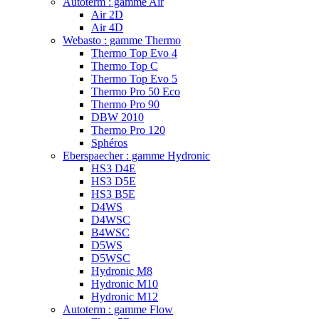
Autoterm : gamme Air
Air 2D
Air 4D
Webasto : gamme Thermo
Thermo Top Evo 4
Thermo Top C
Thermo Top Evo 5
Thermo Pro 50 Eco
Thermo Pro 90
DBW 2010
Thermo Pro 120
Sphéros
Eberspaecher : gamme Hydronic
HS3 D4E
HS3 D5E
HS3 B5E
D4WS
D4WSC
B4WSC
D5WS
D5WSC
Hydronic M8
Hydronic M10
Hydronic M12
Autoterm : gamme Flow