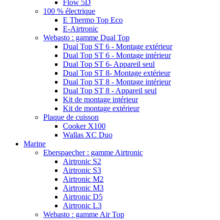
Flow 5D
100 % électrique
E Thermo Top Eco
E-Airtronic
Webasto : gamme Dual Top
Dual Top ST 6 - Montage extérieur
Dual Top ST 6 - Montage intérieur
Dual Top ST 6- Appareil seul
Dual Top ST 8- Montage extérieur
Dual Top ST 8 - Montage intérieur
Dual Top ST 8 - Appareil seul
Kit de montage intérieur
Kit de montage extérieur
Plaque de cuisson
Cooker X100
Wallas XC Duo
Marine
Eberspaecher : gamme Airtronic
Airtronic S2
Airtronic S3
Airtronic M2
Airtronic M3
Airtronic D5
Airtronic L3
Webasto : gamme Air Top