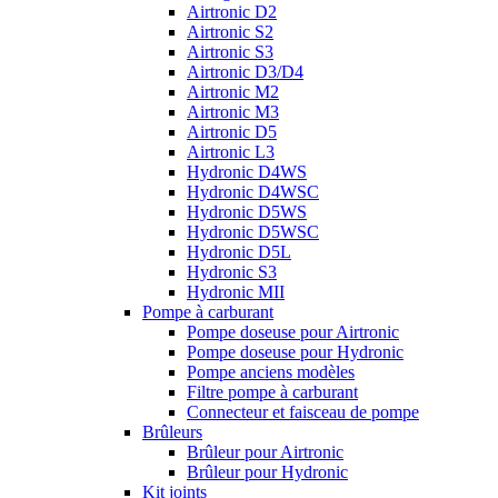
Airtronic D2
Airtronic S2
Airtronic S3
Airtronic D3/D4
Airtronic M2
Airtronic M3
Airtronic D5
Airtronic L3
Hydronic D4WS
Hydronic D4WSC
Hydronic D5WS
Hydronic D5WSC
Hydronic D5L
Hydronic S3
Hydronic MII
Pompe à carburant
Pompe doseuse pour Airtronic
Pompe doseuse pour Hydronic
Pompe anciens modèles
Filtre pompe à carburant
Connecteur et faisceau de pompe
Brûleurs
Brûleur pour Airtronic
Brûleur pour Hydronic
Kit joints