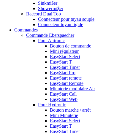
Sinkmi$er
Showermi$er
Raccord Dual Top
Connecteur pour tuyau souple
Connecteur tuyau rigide
Commandes
Commande Eberspaecher
Pour Airtronic
Bouton de commande
Mini régulateur
EasyStart Select
EasyStart T
EasyStart Timer
EasyStart Pro
EasyStart remote +
EasyStart Remote
Minuterie modulaire Air
EasyStart Call
EasyStart Web
Pour Hydronic
Bouton marche / arrêt
Mini Minuterie
EasyStart Select
EasyStart T
EasyStart Timer