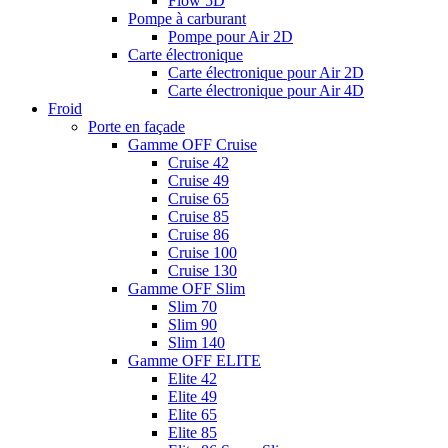
Flow 5D
Pompe à carburant
Pompe pour Air 2D
Carte électronique
Carte électronique pour Air 2D
Carte électronique pour Air 4D
Froid
Porte en façade
Gamme OFF Cruise
Cruise 42
Cruise 49
Cruise 65
Cruise 85
Cruise 86
Cruise 100
Cruise 130
Gamme OFF Slim
Slim 70
Slim 90
Slim 140
Gamme OFF ELITE
Elite 42
Elite 49
Elite 65
Elite 85