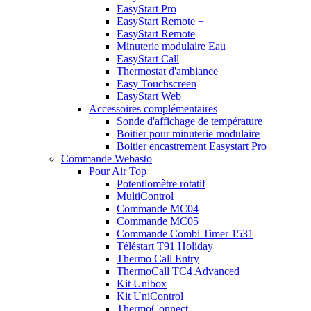
EasyStart Pro
EasyStart Remote +
EasyStart Remote
Minuterie modulaire Eau
EasyStart Call
Thermostat d'ambiance
Easy Touchscreen
EasyStart Web
Accessoires complémentaires
Sonde d'affichage de température
Boitier pour minuterie modulaire
Boitier encastrement Easystart Pro
Commande Webasto
Pour Air Top
Potentiomètre rotatif
MultiControl
Commande MC04
Commande MC05
Commande Combi Timer 1531
Téléstart T91 Holiday
Thermo Call Entry
ThermoCall TC4 Advanced
Kit Unibox
Kit UniControl
ThermoConnect