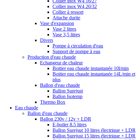
Collier inox W4 16/27
Collier inox W4 20/32
Collier à ressort
Attache durite
Vase d'expansion
Vase 2 litres
Vase 3,5 litres
Divers
Pompe à circulation d'eau
Support de pompe à eau
Production d'eau chaude
Echangeur de chaleur
Boitier eau chaude instantanée 10l/min
Boitier eau chaude instantanée 14L/min et
plus
Ballon d'eau chaude
Ballon Surejust
Ballon Isotemp
Thermo Box
Eau chaude
Ballon d'eau chaude
Ballon 230v / 12v + LDR
E-boiler 8.5 litres
Ballon Surejsut 10 litres électrique + LDR
Ballon Surejust 15 litres électrique + LDR