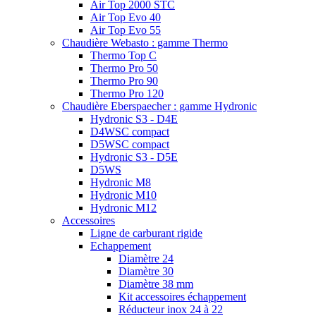
Air Top 2000 STC
Air Top Evo 40
Air Top Evo 55
Chaudière Webasto : gamme Thermo
Thermo Top C
Thermo Pro 50
Thermo Pro 90
Thermo Pro 120
Chaudière Eberspaecher : gamme Hydronic
Hydronic S3 - D4E
D4WSC compact
D5WSC compact
Hydronic S3 - D5E
D5WS
Hydronic M8
Hydronic M10
Hydronic M12
Accessoires
Ligne de carburant rigide
Echappement
Diamètre 24
Diamètre 30
Diamètre 38 mm
Kit accessoires échappement
Réducteur inox 24 à 22