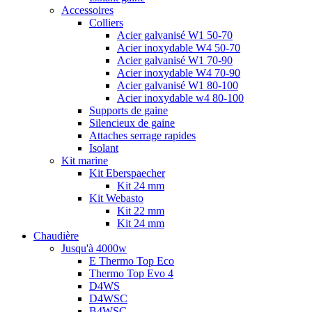
Accessoires
Colliers
Acier galvanisé W1 50-70
Acier inoxydable W4 50-70
Acier galvanisé W1 70-90
Acier inoxydable W4 70-90
Acier galvanisé W1 80-100
Acier inoxydable w4 80-100
Supports de gaine
Silencieux de gaine
Attaches serrage rapides
Isolant
Kit marine
Kit Eberspaecher
Kit 24 mm
Kit Webasto
Kit 22 mm
Kit 24 mm
Chaudière
Jusqu'à 4000w
E Thermo Top Eco
Thermo Top Evo 4
D4WS
D4WSC
B4WSC