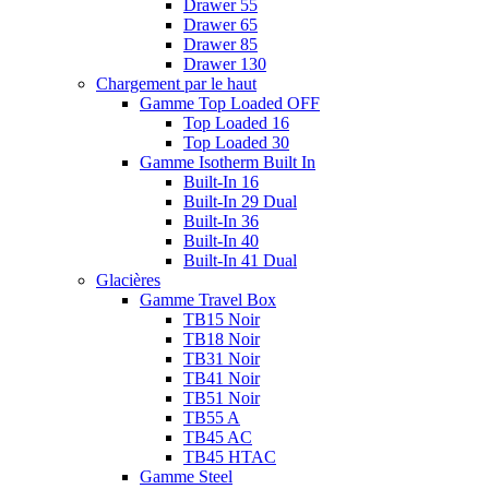
Drawer 55
Drawer 65
Drawer 85
Drawer 130
Chargement par le haut
Gamme Top Loaded OFF
Top Loaded 16
Top Loaded 30
Gamme Isotherm Built In
Built-In 16
Built-In 29 Dual
Built-In 36
Built-In 40
Built-In 41 Dual
Glacières
Gamme Travel Box
TB15 Noir
TB18 Noir
TB31 Noir
TB41 Noir
TB51 Noir
TB55 A
TB45 AC
TB45 HTAC
Gamme Steel