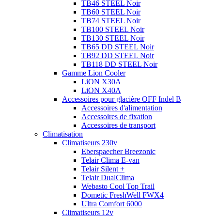
TB46 STEEL Noir
TB60 STEEL Noir
TB74 STEEL Noir
TB100 STEEL Noir
TB130 STEEL Noir
TB65 DD STEEL Noir
TB92 DD STEEL Noir
TB118 DD STEEL Noir
Gamme Lion Cooler
LiON X30A
LiON X40A
Accessoires pour glacière OFF Indel B
Accessoires d'alimentation
Accessoires de fixation
Accessoires de transport
Climatisation
Climatiseurs 230v
Eberspaecher Breezonic
Telair Clima E-van
Telair Silent +
Telair DualClima
Webasto Cool Top Trail
Dometic FreshWell FWX4
Ultra Comfort 6000
Climatiseurs 12v