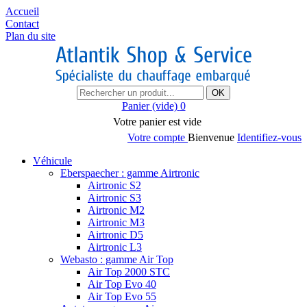
Accueil
Contact
Plan du site
OK
Panier
(vide)
0
Votre panier est vide
Votre compte
Bienvenue
Identifiez-vous
Véhicule
Eberspaecher : gamme Airtronic
Airtronic S2
Airtronic S3
Airtronic M2
Airtronic M3
Airtronic D5
Airtronic L3
Webasto : gamme Air Top
Air Top 2000 STC
Air Top Evo 40
Air Top Evo 55