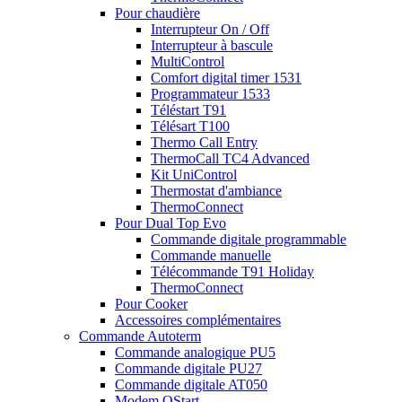
Pour chaudière
Interrupteur On / Off
Interrupteur à bascule
MultiControl
Comfort digital timer 1531
Programmateur 1533
Téléstart T91
Télésart T100
Thermo Call Entry
ThermoCall TC4 Advanced
Kit UniControl
Thermostat d'ambiance
ThermoConnect
Pour Dual Top Evo
Commande digitale programmable
Commande manuelle
Télécommande T91 Holiday
ThermoConnect
Pour Cooker
Accessoires complémentaires
Commande Autoterm
Commande analogique PU5
Commande digitale PU27
Commande digitale AT050
Modem QStart