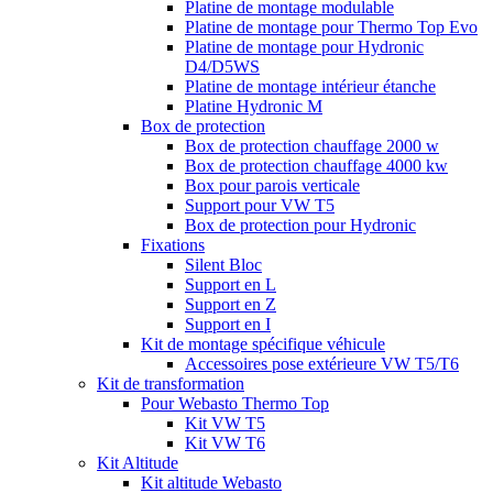
Platine de montage modulable
Platine de montage pour Thermo Top Evo
Platine de montage pour Hydronic
D4/D5WS
Platine de montage intérieur étanche
Platine Hydronic M
Box de protection
Box de protection chauffage 2000 w
Box de protection chauffage 4000 kw
Box pour parois verticale
Support pour VW T5
Box de protection pour Hydronic
Fixations
Silent Bloc
Support en L
Support en Z
Support en I
Kit de montage spécifique véhicule
Accessoires pose extérieure VW T5/T6
Kit de transformation
Pour Webasto Thermo Top
Kit VW T5
Kit VW T6
Kit Altitude
Kit altitude Webasto