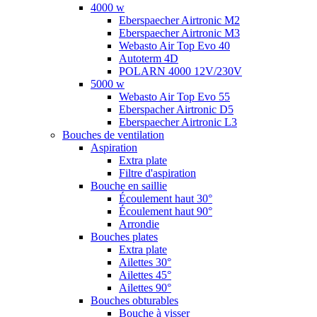
4000 w
Eberspaecher Airtronic M2
Eberspaecher Airtronic M3
Webasto Air Top Evo 40
Autoterm 4D
POLARN 4000 12V/230V
5000 w
Webasto Air Top Evo 55
Eberspacher Airtronic D5
Eberspaecher Airtronic L3
Bouches de ventilation
Aspiration
Extra plate
Filtre d'aspiration
Bouche en saillie
Écoulement haut 30°
Écoulement haut 90°
Arrondie
Bouches plates
Extra plate
Ailettes 30°
Ailettes 45°
Ailettes 90°
Bouches obturables
Bouche à visser