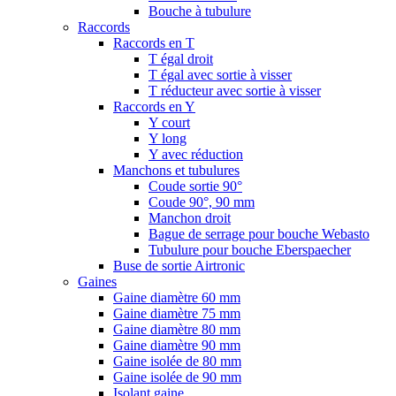
Bouche à tubulure
Raccords
Raccords en T
T égal droit
T égal avec sortie à visser
T réducteur avec sortie à visser
Raccords en Y
Y court
Y long
Y avec réduction
Manchons et tubulures
Coude sortie 90°
Coude 90°, 90 mm
Manchon droit
Bague de serrage pour bouche Webasto
Tubulure pour bouche Eberspaecher
Buse de sortie Airtronic
Gaines
Gaine diamètre 60 mm
Gaine diamètre 75 mm
Gaine diamètre 80 mm
Gaine diamètre 90 mm
Gaine isolée de 80 mm
Gaine isolée de 90 mm
Isolant gaine