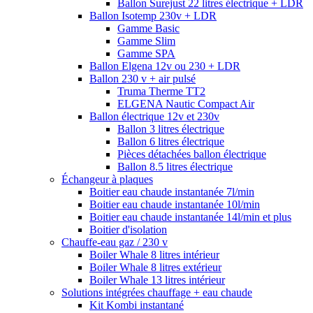
Ballon Surejust 22 litres électrique + LDR
Ballon Isotemp 230v + LDR
Gamme Basic
Gamme Slim
Gamme SPA
Ballon Elgena 12v ou 230 + LDR
Ballon 230 v + air pulsé
Truma Therme TT2
ELGENA Nautic Compact Air
Ballon électrique 12v et 230v
Ballon 3 litres électrique
Ballon 6 litres électrique
Pièces détachées ballon électrique
Ballon 8.5 litres électrique
Échangeur à plaques
Boitier eau chaude instantanée 7l/min
Boitier eau chaude instantanée 10l/min
Boitier eau chaude instantanée 14l/min et plus
Boitier d'isolation
Chauffe-eau gaz / 230 v
Boiler Whale 8 litres intérieur
Boiler Whale 8 litres extérieur
Boiler Whale 13 litres intérieur
Solutions intégrées chauffage + eau chaude
Kit Kombi instantané