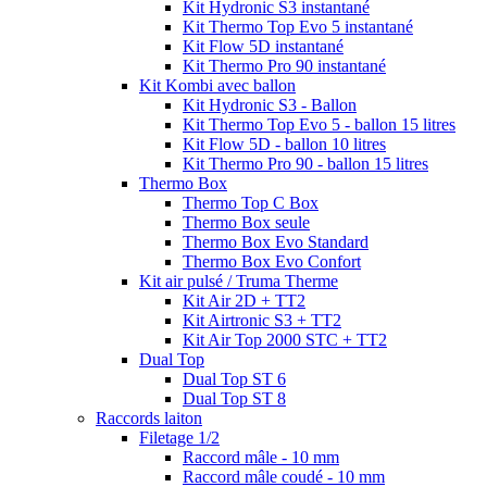
Kit Hydronic S3 instantané
Kit Thermo Top Evo 5 instantané
Kit Flow 5D instantané
Kit Thermo Pro 90 instantané
Kit Kombi avec ballon
Kit Hydronic S3 - Ballon
Kit Thermo Top Evo 5 - ballon 15 litres
Kit Flow 5D - ballon 10 litres
Kit Thermo Pro 90 - ballon 15 litres
Thermo Box
Thermo Top C Box
Thermo Box seule
Thermo Box Evo Standard
Thermo Box Evo Confort
Kit air pulsé / Truma Therme
Kit Air 2D + TT2
Kit Airtronic S3 + TT2
Kit Air Top 2000 STC + TT2
Dual Top
Dual Top ST 6
Dual Top ST 8
Raccords laiton
Filetage 1/2
Raccord mâle - 10 mm
Raccord mâle coudé - 10 mm