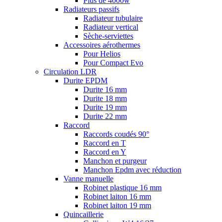
Plus de 4000w
Radiateurs passifs
Radiateur tubulaire
Radiateur vertical
Sèche-serviettes
Accessoires aérothermes
Pour Helios
Pour Compact Evo
Circulation LDR
Durite EPDM
Durite 16 mm
Durite 18 mm
Durite 19 mm
Durite 22 mm
Raccord
Raccords coudés 90°
Raccord en T
Raccord en Y
Manchon et purgeur
Manchon Epdm avec réduction
Vanne manuelle
Robinet plastique 16 mm
Robinet laiton 16 mm
Robinet laiton 19 mm
Quincaillerie