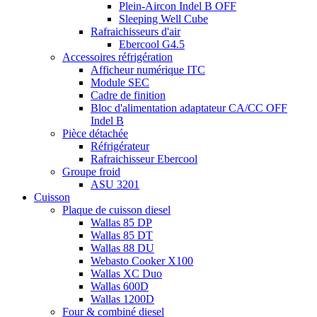
Plein-Aircon Indel B OFF
Sleeping Well Cube
Rafraichisseurs d'air
Ebercool G4.5
Accessoires réfrigération
Afficheur numérique ITC
Module SEC
Cadre de finition
Bloc d'alimentation adaptateur CA/CC OFF
Indel B
Pièce détachée
Réfrigérateur
Rafraichisseur Ebercool
Groupe froid
ASU 3201
Cuisson
Plaque de cuisson diesel
Wallas 85 DP
Wallas 85 DT
Wallas 88 DU
Webasto Cooker X100
Wallas XC Duo
Wallas 600D
Wallas 1200D
Four & combiné diesel