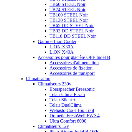
TB60 STEEL Noir
TB74 STEEL Noir
TB100 STEEL Noir
TB130 STEEL Noir
TB65 DD STEEL Noir
TB92 DD STEEL Noir
TB118 DD STEEL Noir
Gamme Lion Cooler
LiON X30A
LiON X40A
Accessoires pour glacière OFF Indel B
Accessoires d'alimentation
Accessoires de fixation
Accessoires de transport
Climatisation
Climatiseurs 230v
Eberspaecher Breezonic
Telair Clima E-van
Telair Silent +
Telair DualClima
Webasto Cool Top Trail
Dometic FreshWell FWX4
Ultra Comfort 6000
Climatiseurs 12v
Plein-Aircon Indel B OFF