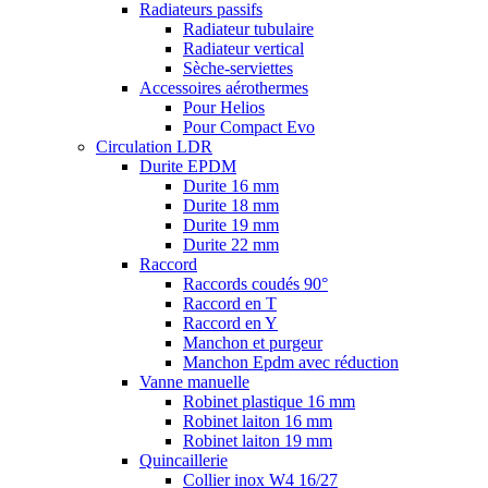
Radiateurs passifs
Radiateur tubulaire
Radiateur vertical
Sèche-serviettes
Accessoires aérothermes
Pour Helios
Pour Compact Evo
Circulation LDR
Durite EPDM
Durite 16 mm
Durite 18 mm
Durite 19 mm
Durite 22 mm
Raccord
Raccords coudés 90°
Raccord en T
Raccord en Y
Manchon et purgeur
Manchon Epdm avec réduction
Vanne manuelle
Robinet plastique 16 mm
Robinet laiton 16 mm
Robinet laiton 19 mm
Quincaillerie
Collier inox W4 16/27