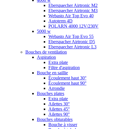
4000 w
Eberspaecher Airtronic M2
Eberspaecher Airtronic M3
Webasto Air Top Evo 40
Autoterm 4D
POLARN 4000 12V/230V
5000 w
Webasto Air Top Evo 55
Eberspacher Airtronic D5
Eberspaecher Airtronic L3
Bouches de ventilation
Aspiration
Extra plate
Filtre d'aspiration
Bouche en saillie
Écoulement haut 30°
Écoulement haut 90°
Arrondie
Bouches plates
Extra plate
Ailettes 30°
Ailettes 45°
Ailettes 90°
Bouches obturables
Bouche à visser