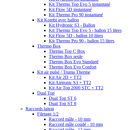
Kit Thermo Top Evo 5 instantané
Kit Flow 5D instantané
Kit Thermo Pro 90 instantané
Kit Kombi avec ballon
Kit Hydronic S3 - Ballon
Kit Thermo Top Evo 5 - ballon 15 litres
Kit Flow 5D - ballon 10 litres
Kit Thermo Pro 90 - ballon 15 litres
Thermo Box
Thermo Top C Box
Thermo Box seule
Thermo Box Evo Standard
Thermo Box Evo Confort
Kit air pulsé / Truma Therme
Kit Air 2D + TT2
Kit Airtronic S3 + TT2
Kit Air Top 2000 STC + TT2
Dual Top
Dual Top ST 6
Dual Top ST 8
Raccords laiton
Filetage 1/2
Raccord mâle - 10 mm
Raccord mâle coudé - 10 mm
Raccord mâle - 12 mm