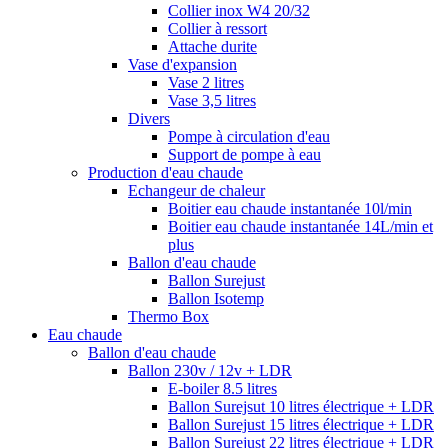
Collier inox W4 20/32
Collier à ressort
Attache durite
Vase d'expansion
Vase 2 litres
Vase 3,5 litres
Divers
Pompe à circulation d'eau
Support de pompe à eau
Production d'eau chaude
Echangeur de chaleur
Boitier eau chaude instantanée 10l/min
Boitier eau chaude instantanée 14L/min et
plus
Ballon d'eau chaude
Ballon Surejust
Ballon Isotemp
Thermo Box
Eau chaude
Ballon d'eau chaude
Ballon 230v / 12v + LDR
E-boiler 8.5 litres
Ballon Surejsut 10 litres électrique + LDR
Ballon Surejust 15 litres électrique + LDR
Ballon Surejust 22 litres électrique + LDR