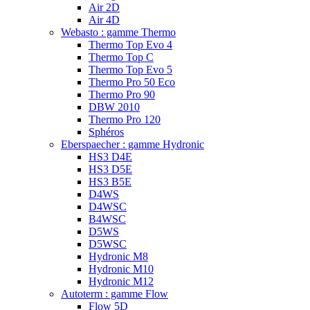
Air 2D
Air 4D
Webasto : gamme Thermo
Thermo Top Evo 4
Thermo Top C
Thermo Top Evo 5
Thermo Pro 50 Eco
Thermo Pro 90
DBW 2010
Thermo Pro 120
Sphéros
Eberspaecher : gamme Hydronic
HS3 D4E
HS3 D5E
HS3 B5E
D4WS
D4WSC
B4WSC
D5WS
D5WSC
Hydronic M8
Hydronic M10
Hydronic M12
Autoterm : gamme Flow
Flow 5D