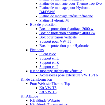
Platine de montage pour Thermo Top Evo
Platine de montage pour Hydronic
D4/D5WS
Platine de montage intérieur étanche
Platine Hydronic M
Box de protection
Box de protection chauffage 2000 w
Box de protection chauffage 4000 kw
Box pour parois verticale
Support pour VW T5
Box de protection pour Hydronic
Fixations
Silent Bloc
Support en L
Support en Z
Support en I
Kit de montage spécifique véhicule
Accessoires pose extérieure VW T5/T6
Kit de transformation
Pour Webasto Thermo Top
Kit VW T5
Kit VW T6
Kit Altitude
Kit altitude Webasto
Kit altitude Eberspaecher