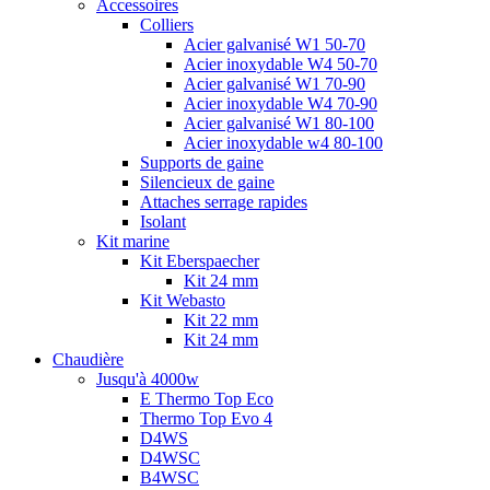
Accessoires
Colliers
Acier galvanisé W1 50-70
Acier inoxydable W4 50-70
Acier galvanisé W1 70-90
Acier inoxydable W4 70-90
Acier galvanisé W1 80-100
Acier inoxydable w4 80-100
Supports de gaine
Silencieux de gaine
Attaches serrage rapides
Isolant
Kit marine
Kit Eberspaecher
Kit 24 mm
Kit Webasto
Kit 22 mm
Kit 24 mm
Chaudière
Jusqu'à 4000w
E Thermo Top Eco
Thermo Top Evo 4
D4WS
D4WSC
B4WSC