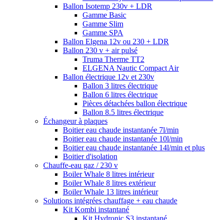
Ballon Isotemp 230v + LDR
Gamme Basic
Gamme Slim
Gamme SPA
Ballon Elgena 12v ou 230 + LDR
Ballon 230 v + air pulsé
Truma Therme TT2
ELGENA Nautic Compact Air
Ballon électrique 12v et 230v
Ballon 3 litres électrique
Ballon 6 litres électrique
Pièces détachées ballon électrique
Ballon 8.5 litres électrique
Échangeur à plaques
Boitier eau chaude instantanée 7l/min
Boitier eau chaude instantanée 10l/min
Boitier eau chaude instantanée 14l/min et plus
Boitier d'isolation
Chauffe-eau gaz / 230 v
Boiler Whale 8 litres intérieur
Boiler Whale 8 litres extérieur
Boiler Whale 13 litres intérieur
Solutions intégrées chauffage + eau chaude
Kit Kombi instantané
Kit Hydronic S3 instantané