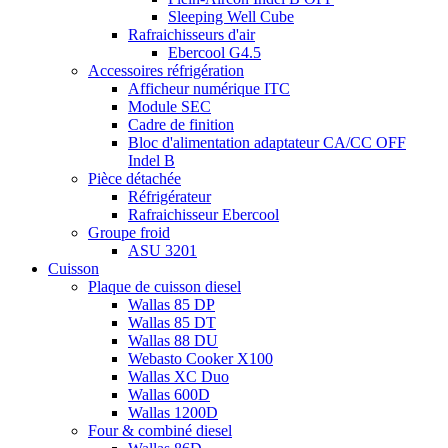
Sleeping Well Cube
Rafraichisseurs d'air
Ebercool G4.5
Accessoires réfrigération
Afficheur numérique ITC
Module SEC
Cadre de finition
Bloc d'alimentation adaptateur CA/CC OFF
Indel B
Pièce détachée
Réfrigérateur
Rafraichisseur Ebercool
Groupe froid
ASU 3201
Cuisson
Plaque de cuisson diesel
Wallas 85 DP
Wallas 85 DT
Wallas 88 DU
Webasto Cooker X100
Wallas XC Duo
Wallas 600D
Wallas 1200D
Four & combiné diesel