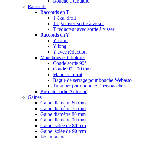
Bouche à tubulure
Raccords
Raccords en T
T égal droit
T égal avec sortie à visser
T réducteur avec sortie à visser
Raccords en Y
Y court
Y long
Y avec réduction
Manchons et tubulures
Coude sortie 90°
Coude 90°, 90 mm
Manchon droit
Bague de serrage pour bouche Webasto
Tubulure pour bouche Eberspaecher
Buse de sortie Airtronic
Gaines
Gaine diamètre 60 mm
Gaine diamètre 75 mm
Gaine diamètre 80 mm
Gaine diamètre 90 mm
Gaine isolée de 80 mm
Gaine isolée de 90 mm
Isolant gaine