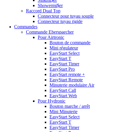
Sinkmi$er
Showermi$er
Raccord Dual Top
Connecteur pour tuyau souple
Connecteur tuyau rigide
Commandes
Commande Eberspaecher
Pour Airtronic
Bouton de commande
Mini régulateur
EasyStart Select
EasyStart T
EasyStart Timer
EasyStart Pro
EasyStart remote +
EasyStart Remote
Minuterie modulaire Air
EasyStart Call
EasyStart Web
Pour Hydronic
Bouton marche / arrêt
Mini Minuterie
EasyStart Select
EasyStart T
EasyStart Timer