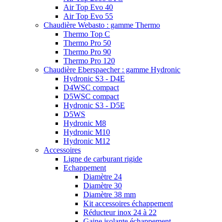
Air Top Evo 40
Air Top Evo 55
Chaudière Webasto : gamme Thermo
Thermo Top C
Thermo Pro 50
Thermo Pro 90
Thermo Pro 120
Chaudière Eberspaecher : gamme Hydronic
Hydronic S3 - D4E
D4WSC compact
D5WSC compact
Hydronic S3 - D5E
D5WS
Hydronic M8
Hydronic M10
Hydronic M12
Accessoires
Ligne de carburant rigide
Echappement
Diamètre 24
Diamètre 30
Diamètre 38 mm
Kit accessoires échappement
Réducteur inox 24 à 22
Gaine isolante échappement