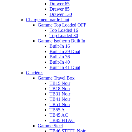
Drawer 65
Drawer 85
Drawer 130
Chargement par le haut
Gamme Top Loaded OFF
Top Loaded 16
Top Loaded 30
Gamme Isotherm Built In
Built-In 16
Built-In 29 Dual
Built-In 36
Built-In 40
Built-In 41 Dual
Glacières
Gamme Travel Box
TB15 Noir
TB18 Noir
TB31 Noir
TB41 Noir
TB51 Noir
TB55 A
TB45 AC
TB45 HTAC
Gamme Steel
TB46 STEEL Noir