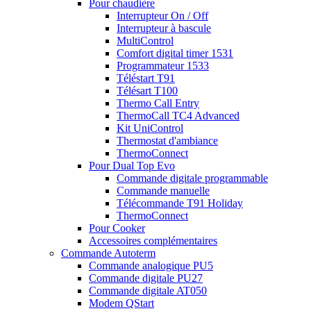
Pour chaudière
Interrupteur On / Off
Interrupteur à bascule
MultiControl
Comfort digital timer 1531
Programmateur 1533
Téléstart T91
Télésart T100
Thermo Call Entry
ThermoCall TC4 Advanced
Kit UniControl
Thermostat d'ambiance
ThermoConnect
Pour Dual Top Evo
Commande digitale programmable
Commande manuelle
Télécommande T91 Holiday
ThermoConnect
Pour Cooker
Accessoires complémentaires
Commande Autoterm
Commande analogique PU5
Commande digitale PU27
Commande digitale AT050
Modem QStart