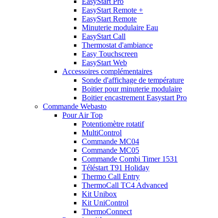
EasyStart Pro
EasyStart Remote +
EasyStart Remote
Minuterie modulaire Eau
EasyStart Call
Thermostat d'ambiance
Easy Touchscreen
EasyStart Web
Accessoires complémentaires
Sonde d'affichage de température
Boitier pour minuterie modulaire
Boitier encastrement Easystart Pro
Commande Webasto
Pour Air Top
Potentiomètre rotatif
MultiControl
Commande MC04
Commande MC05
Commande Combi Timer 1531
Téléstart T91 Holiday
Thermo Call Entry
ThermoCall TC4 Advanced
Kit Unibox
Kit UniControl
ThermoConnect