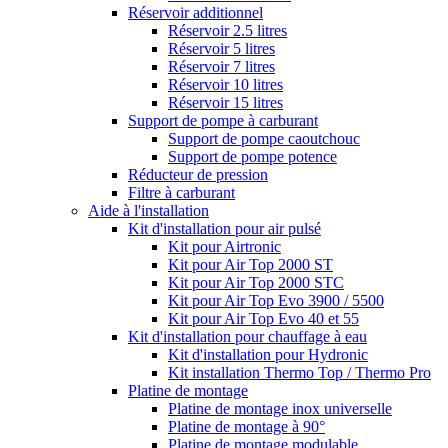
Réservoir additionnel
Réservoir 2.5 litres
Réservoir 5 litres
Réservoir 7 litres
Réservoir 10 litres
Réservoir 15 litres
Support de pompe à carburant
Support de pompe caoutchouc
Support de pompe potence
Réducteur de pression
Filtre à carburant
Aide à l'installation
Kit d'installation pour air pulsé
Kit pour Airtronic
Kit pour Air Top 2000 ST
Kit pour Air Top 2000 STC
Kit pour Air Top Evo 3900 / 5500
Kit pour Air Top Evo 40 et 55
Kit d'installation pour chauffage à eau
Kit d'installation pour Hydronic
Kit installation Thermo Top / Thermo Pro
Platine de montage
Platine de montage inox universelle
Platine de montage à 90°
Platine de montage modulable