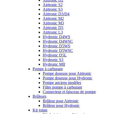
Airtronic D2
Airtronic S2
Airtronic S3
Airtronic D3/D4
Airtronic M2
Airtronic M3
Airtronic D5
Airtronic L3
Hydronic D4WS
Hydronic D4WSC
Hydronic D5WS
Hydronic D5WSC
Hydronic D5L
Hydronic S3
Hydronic MII
Pompe à carburant
Pompe doseuse pour Airtronic
Pompe doseuse pour Hydronic
Pompe anciens modèles
Filtre pompe à carburant
Connecteur et faisceau de pompe
Brûleurs
Brûleur pour Airtronic
Brûleur pour Hydronic
Kit joints