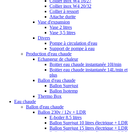
Collier inox W4 16/27
Collier inox W4 20/32
Collier à ressort
Attache durite
Vase d'expansion
Vase 2 litres
Vase 3,5 litres
Divers
Pompe à circulation d'eau
Support de pompe à eau
Production d'eau chaude
Echangeur de chaleur
Boitier eau chaude instantanée 10l/min
Boitier eau chaude instantanée 14L/min et
plus
Ballon d'eau chaude
Ballon Surejust
Ballon Isotemp
Thermo Box
Eau chaude
Ballon d'eau chaude
Ballon 230v / 12v + LDR
E-boiler 8.5 litres
Ballon Surejsut 10 litres électrique + LDR
Ballon Surejust 15 litres électrique + LDR