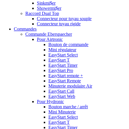
Sinkmi$er
Showermi$er
Raccord Dual Top
Connecteur pour tuyau souple
Connecteur tuyau rigide
Commandes
Commande Eberspaecher
Pour Airtronic
Bouton de commande
Mini régulateur
EasyStart Select
EasyStart T
EasyStart Timer
EasyStart Pro
EasyStart remote +
EasyStart Remote
Minuterie modulaire Air
EasyStart Call
EasyStart Web
Pour Hydronic
Bouton marche / arrêt
Mini Minuterie
EasyStart Select
EasyStart T
EasyStart Timer