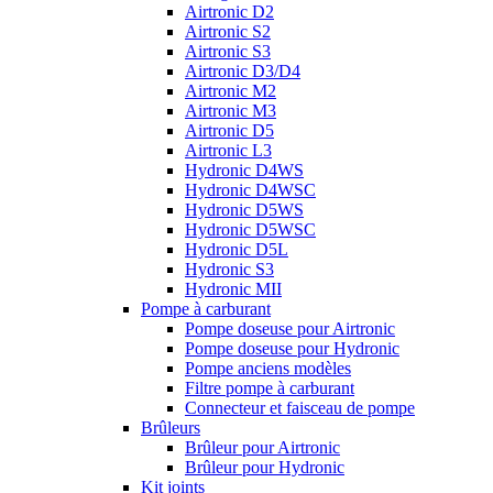
Airtronic D2
Airtronic S2
Airtronic S3
Airtronic D3/D4
Airtronic M2
Airtronic M3
Airtronic D5
Airtronic L3
Hydronic D4WS
Hydronic D4WSC
Hydronic D5WS
Hydronic D5WSC
Hydronic D5L
Hydronic S3
Hydronic MII
Pompe à carburant
Pompe doseuse pour Airtronic
Pompe doseuse pour Hydronic
Pompe anciens modèles
Filtre pompe à carburant
Connecteur et faisceau de pompe
Brûleurs
Brûleur pour Airtronic
Brûleur pour Hydronic
Kit joints