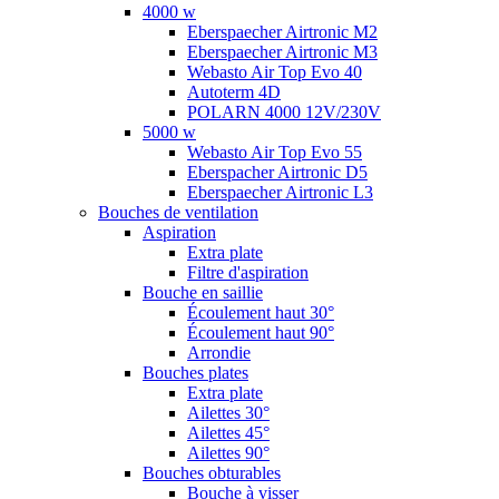
4000 w
Eberspaecher Airtronic M2
Eberspaecher Airtronic M3
Webasto Air Top Evo 40
Autoterm 4D
POLARN 4000 12V/230V
5000 w
Webasto Air Top Evo 55
Eberspacher Airtronic D5
Eberspaecher Airtronic L3
Bouches de ventilation
Aspiration
Extra plate
Filtre d'aspiration
Bouche en saillie
Écoulement haut 30°
Écoulement haut 90°
Arrondie
Bouches plates
Extra plate
Ailettes 30°
Ailettes 45°
Ailettes 90°
Bouches obturables
Bouche à visser