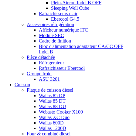
Plein-Aircon Indel B OFF
Sleeping Well Cube
Rafraichisseurs d'air
Ebercool G4.5
Accessoires réfrigération
Afficheur numérique ITC
Module SEC
Cadre de finition
Bloc d'alimentation adaptateur CA/CC OFF
Indel B
Pièce détachée
Réfrigérateur
Rafraichisseur Ebercool
Groupe froid
ASU 3201
Cuisson
Plaque de cuisson diesel
Wallas 85 DP
Wallas 85 DT
Wallas 88 DU
Webasto Cooker X100
Wallas XC Duo
Wallas 600D
Wallas 1200D
Four & combiné diesel