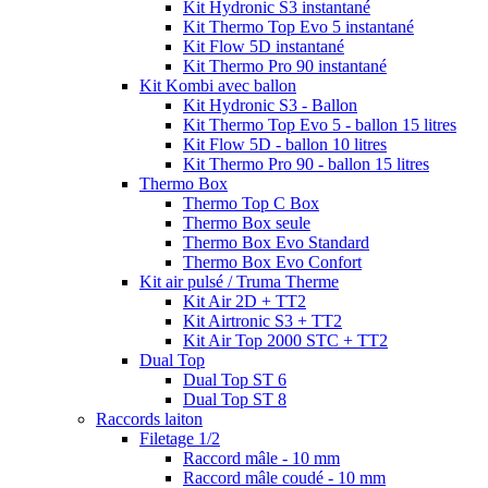
Kit Hydronic S3 instantané
Kit Thermo Top Evo 5 instantané
Kit Flow 5D instantané
Kit Thermo Pro 90 instantané
Kit Kombi avec ballon
Kit Hydronic S3 - Ballon
Kit Thermo Top Evo 5 - ballon 15 litres
Kit Flow 5D - ballon 10 litres
Kit Thermo Pro 90 - ballon 15 litres
Thermo Box
Thermo Top C Box
Thermo Box seule
Thermo Box Evo Standard
Thermo Box Evo Confort
Kit air pulsé / Truma Therme
Kit Air 2D + TT2
Kit Airtronic S3 + TT2
Kit Air Top 2000 STC + TT2
Dual Top
Dual Top ST 6
Dual Top ST 8
Raccords laiton
Filetage 1/2
Raccord mâle - 10 mm
Raccord mâle coudé - 10 mm