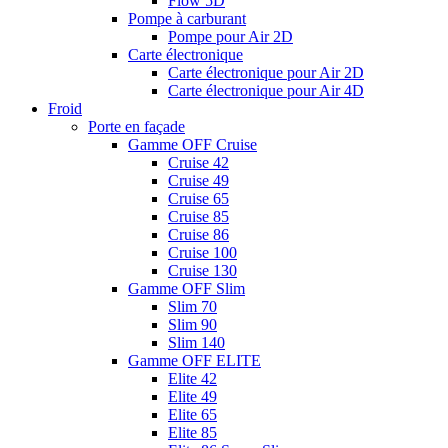
Flow 5D
Pompe à carburant
Pompe pour Air 2D
Carte électronique
Carte électronique pour Air 2D
Carte électronique pour Air 4D
Froid
Porte en façade
Gamme OFF Cruise
Cruise 42
Cruise 49
Cruise 65
Cruise 85
Cruise 86
Cruise 100
Cruise 130
Gamme OFF Slim
Slim 70
Slim 90
Slim 140
Gamme OFF ELITE
Elite 42
Elite 49
Elite 65
Elite 85