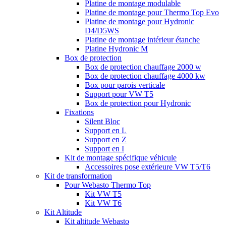
Platine de montage modulable
Platine de montage pour Thermo Top Evo
Platine de montage pour Hydronic
D4/D5WS
Platine de montage intérieur étanche
Platine Hydronic M
Box de protection
Box de protection chauffage 2000 w
Box de protection chauffage 4000 kw
Box pour parois verticale
Support pour VW T5
Box de protection pour Hydronic
Fixations
Silent Bloc
Support en L
Support en Z
Support en I
Kit de montage spécifique véhicule
Accessoires pose extérieure VW T5/T6
Kit de transformation
Pour Webasto Thermo Top
Kit VW T5
Kit VW T6
Kit Altitude
Kit altitude Webasto