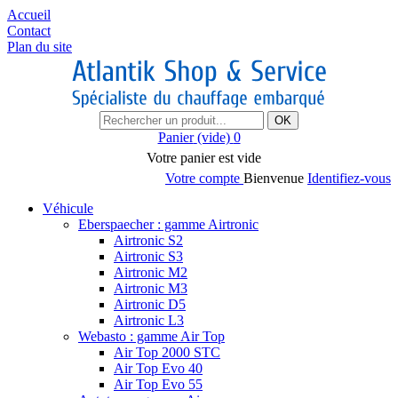
Accueil
Contact
Plan du site
OK
Panier
(vide)
0
Votre panier est vide
Votre compte
Bienvenue
Identifiez-vous
Véhicule
Eberspaecher : gamme Airtronic
Airtronic S2
Airtronic S3
Airtronic M2
Airtronic M3
Airtronic D5
Airtronic L3
Webasto : gamme Air Top
Air Top 2000 STC
Air Top Evo 40
Air Top Evo 55