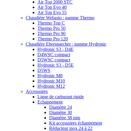
Air Top 2000 STC
Air Top Evo 40
Air Top Evo 55
Chaudière Webasto : gamme Thermo
Thermo Top C
Thermo Pro 50
Thermo Pro 90
Thermo Pro 120
Chaudière Eberspaecher : gamme Hydronic
Hydronic S3 - D4E
D4WSC compact
D5WSC compact
Hydronic S3 - D5E
D5WS
Hydronic M8
Hydronic M10
Hydronic M12
Accessoires
Ligne de carburant rigide
Echappement
Diamètre 24
Diamètre 30
Diamètre 38 mm
Kit accessoires échappement
Réducteur inox 24 à 22