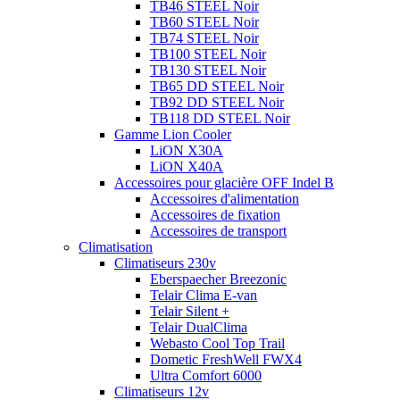
TB46 STEEL Noir
TB60 STEEL Noir
TB74 STEEL Noir
TB100 STEEL Noir
TB130 STEEL Noir
TB65 DD STEEL Noir
TB92 DD STEEL Noir
TB118 DD STEEL Noir
Gamme Lion Cooler
LiON X30A
LiON X40A
Accessoires pour glacière OFF Indel B
Accessoires d'alimentation
Accessoires de fixation
Accessoires de transport
Climatisation
Climatiseurs 230v
Eberspaecher Breezonic
Telair Clima E-van
Telair Silent +
Telair DualClima
Webasto Cool Top Trail
Dometic FreshWell FWX4
Ultra Comfort 6000
Climatiseurs 12v