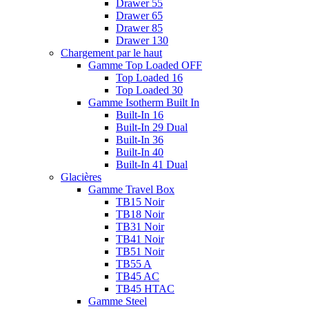
Drawer 55
Drawer 65
Drawer 85
Drawer 130
Chargement par le haut
Gamme Top Loaded OFF
Top Loaded 16
Top Loaded 30
Gamme Isotherm Built In
Built-In 16
Built-In 29 Dual
Built-In 36
Built-In 40
Built-In 41 Dual
Glacières
Gamme Travel Box
TB15 Noir
TB18 Noir
TB31 Noir
TB41 Noir
TB51 Noir
TB55 A
TB45 AC
TB45 HTAC
Gamme Steel