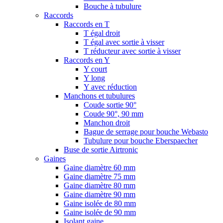
Bouche à tubulure
Raccords
Raccords en T
T égal droit
T égal avec sortie à visser
T réducteur avec sortie à visser
Raccords en Y
Y court
Y long
Y avec réduction
Manchons et tubulures
Coude sortie 90°
Coude 90°, 90 mm
Manchon droit
Bague de serrage pour bouche Webasto
Tubulure pour bouche Eberspaecher
Buse de sortie Airtronic
Gaines
Gaine diamètre 60 mm
Gaine diamètre 75 mm
Gaine diamètre 80 mm
Gaine diamètre 90 mm
Gaine isolée de 80 mm
Gaine isolée de 90 mm
Isolant gaine