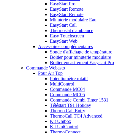
EasyStart Pro
EasyStart Remote +
EasyStart Remote
Minuterie modulaire Eau
EasyStart Call
Thermostat d'ambiance
Easy Touchscreen
EasyStart Web
Accessoires complémentaires
Sonde d'affichage de température
Boitier pour minuterie modulaire
Boitier encastrement Easystart Pro
Commande Webasto
Pour Air Top
Potentiomètre rotatif
MultiControl
Commande MC04
Commande MC05
Commande Combi Timer 1531
Téléstart T91 Holiday
Thermo Call Entry
ThermoCall TC4 Advanced
Kit Unibox
Kit UniControl
ThermoConnect