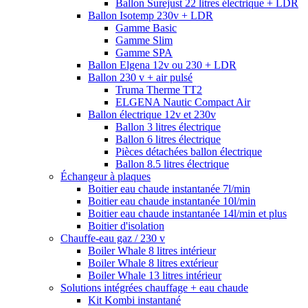
Ballon Surejust 22 litres électrique + LDR
Ballon Isotemp 230v + LDR
Gamme Basic
Gamme Slim
Gamme SPA
Ballon Elgena 12v ou 230 + LDR
Ballon 230 v + air pulsé
Truma Therme TT2
ELGENA Nautic Compact Air
Ballon électrique 12v et 230v
Ballon 3 litres électrique
Ballon 6 litres électrique
Pièces détachées ballon électrique
Ballon 8.5 litres électrique
Échangeur à plaques
Boitier eau chaude instantanée 7l/min
Boitier eau chaude instantanée 10l/min
Boitier eau chaude instantanée 14l/min et plus
Boitier d'isolation
Chauffe-eau gaz / 230 v
Boiler Whale 8 litres intérieur
Boiler Whale 8 litres extérieur
Boiler Whale 13 litres intérieur
Solutions intégrées chauffage + eau chaude
Kit Kombi instantané