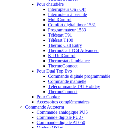
Pour chaudière
Interrupteur On / Off
Interrupteur à bascule
MultiControl
Comfort digital timer 1531
Programmateur 1533
Téléstart T91
Télésart T100
Thermo Call Entry
ThermoCall TC4 Advanced
Kit UniControl
Thermostat d'ambiance
ThermoConnect
Pour Dual Top Evo
Commande digitale programmable
Commande manuelle
Télécommande T91 Holiday
ThermoConnect
Pour Cooker
Accessoires complémentaires
Commande Autoterm
Commande analogique PU5
Commande digitale PU27
Commande digitale AT050
Modem QStart