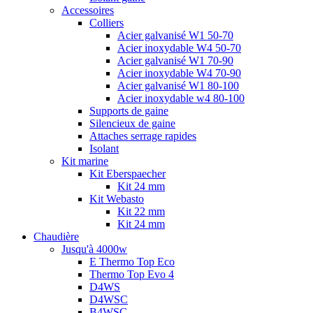
Accessoires
Colliers
Acier galvanisé W1 50-70
Acier inoxydable W4 50-70
Acier galvanisé W1 70-90
Acier inoxydable W4 70-90
Acier galvanisé W1 80-100
Acier inoxydable w4 80-100
Supports de gaine
Silencieux de gaine
Attaches serrage rapides
Isolant
Kit marine
Kit Eberspaecher
Kit 24 mm
Kit Webasto
Kit 22 mm
Kit 24 mm
Chaudière
Jusqu'à 4000w
E Thermo Top Eco
Thermo Top Evo 4
D4WS
D4WSC
B4WSC