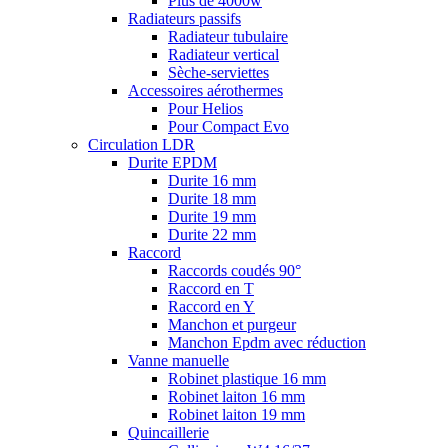
Plus de 4000w
Radiateurs passifs
Radiateur tubulaire
Radiateur vertical
Sèche-serviettes
Accessoires aérothermes
Pour Helios
Pour Compact Evo
Circulation LDR
Durite EPDM
Durite 16 mm
Durite 18 mm
Durite 19 mm
Durite 22 mm
Raccord
Raccords coudés 90°
Raccord en T
Raccord en Y
Manchon et purgeur
Manchon Epdm avec réduction
Vanne manuelle
Robinet plastique 16 mm
Robinet laiton 16 mm
Robinet laiton 19 mm
Quincaillerie