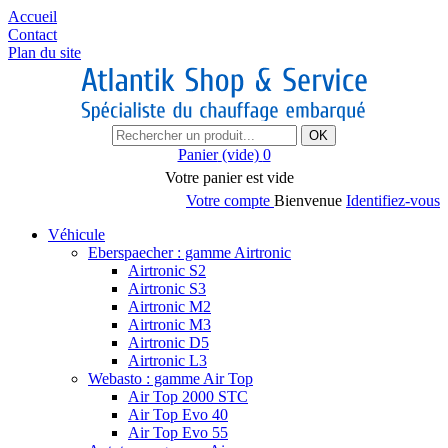
Accueil
Contact
Plan du site
OK
Panier
(vide)
0
Votre panier est vide
Votre compte
Bienvenue
Identifiez-vous
Véhicule
Eberspaecher : gamme Airtronic
Airtronic S2
Airtronic S3
Airtronic M2
Airtronic M3
Airtronic D5
Airtronic L3
Webasto : gamme Air Top
Air Top 2000 STC
Air Top Evo 40
Air Top Evo 55