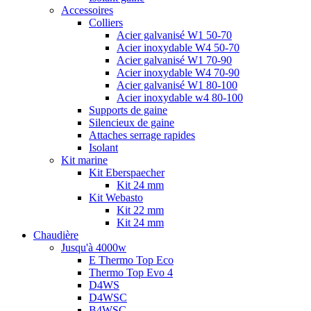
Accessoires
Colliers
Acier galvanisé W1 50-70
Acier inoxydable W4 50-70
Acier galvanisé W1 70-90
Acier inoxydable W4 70-90
Acier galvanisé W1 80-100
Acier inoxydable w4 80-100
Supports de gaine
Silencieux de gaine
Attaches serrage rapides
Isolant
Kit marine
Kit Eberspaecher
Kit 24 mm
Kit Webasto
Kit 22 mm
Kit 24 mm
Chaudière
Jusqu'à 4000w
E Thermo Top Eco
Thermo Top Evo 4
D4WS
D4WSC
B4WSC