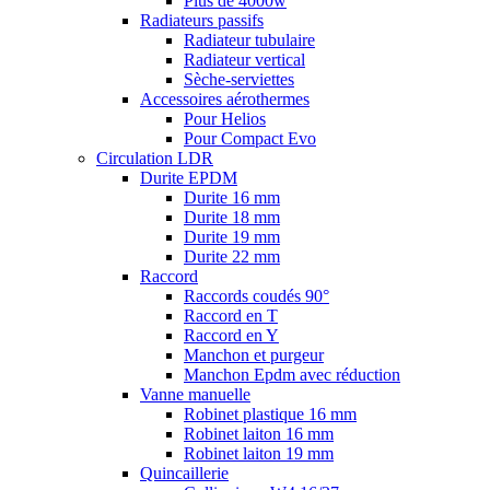
Plus de 4000w
Radiateurs passifs
Radiateur tubulaire
Radiateur vertical
Sèche-serviettes
Accessoires aérothermes
Pour Helios
Pour Compact Evo
Circulation LDR
Durite EPDM
Durite 16 mm
Durite 18 mm
Durite 19 mm
Durite 22 mm
Raccord
Raccords coudés 90°
Raccord en T
Raccord en Y
Manchon et purgeur
Manchon Epdm avec réduction
Vanne manuelle
Robinet plastique 16 mm
Robinet laiton 16 mm
Robinet laiton 19 mm
Quincaillerie