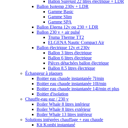
Ballon Surejust 22 litres électrique + LDR
Ballon Isotemp 230v + LDR
Gamme Basic
Gamme Slim
Gamme SPA
Ballon Elgena 12v ou 230 + LDR
Ballon 230 v + air pulsé
Truma Therme TT2
ELGENA Nautic Compact Air
Ballon électrique 12v et 230v
Ballon 3 litres électrique
Ballon 6 litres électrique
Pièces détachées ballon électrique
Ballon 8.5 litres électrique
Échangeur à plaques
Boitier eau chaude instantanée 7l/min
Boitier eau chaude instantanée 10l/min
Boitier eau chaude instantanée 14l/min et plus
Boitier d'isolation
Chauffe-eau gaz / 230 v
Boiler Whale 8 litres intérieur
Boiler Whale 8 litres extérieur
Boiler Whale 13 litres intérieur
Solutions intégrées chauffage + eau chaude
Kit Kombi instantané