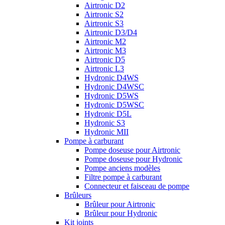
Airtronic D2
Airtronic S2
Airtronic S3
Airtronic D3/D4
Airtronic M2
Airtronic M3
Airtronic D5
Airtronic L3
Hydronic D4WS
Hydronic D4WSC
Hydronic D5WS
Hydronic D5WSC
Hydronic D5L
Hydronic S3
Hydronic MII
Pompe à carburant
Pompe doseuse pour Airtronic
Pompe doseuse pour Hydronic
Pompe anciens modèles
Filtre pompe à carburant
Connecteur et faisceau de pompe
Brûleurs
Brûleur pour Airtronic
Brûleur pour Hydronic
Kit joints