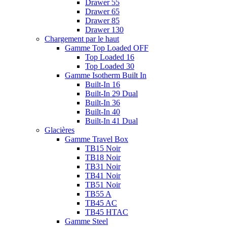
Drawer 55
Drawer 65
Drawer 85
Drawer 130
Chargement par le haut
Gamme Top Loaded OFF
Top Loaded 16
Top Loaded 30
Gamme Isotherm Built In
Built-In 16
Built-In 29 Dual
Built-In 36
Built-In 40
Built-In 41 Dual
Glacières
Gamme Travel Box
TB15 Noir
TB18 Noir
TB31 Noir
TB41 Noir
TB51 Noir
TB55 A
TB45 AC
TB45 HTAC
Gamme Steel