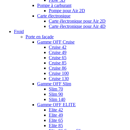
Flow 5D
Pompe à carburant
Pompe pour Air 2D
Carte électronique
Carte électronique pour Air 2D
Carte électronique pour Air 4D
Froid
Porte en façade
Gamme OFF Cruise
Cruise 42
Cruise 49
Cruise 65
Cruise 85
Cruise 86
Cruise 100
Cruise 130
Gamme OFF Slim
Slim 70
Slim 90
Slim 140
Gamme OFF ELITE
Elite 42
Elite 49
Elite 65
Elite 85