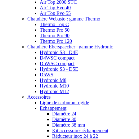
Air Top 2000 STC
Air Top Evo 40
Air Top Evo 55
Chaudière Webasto : gamme Thermo
Thermo Top C
Thermo Pro 50
Thermo Pro 90
Thermo Pro 120
Chaudière Eberspaecher : gamme Hydronic
Hydronic S3 - D4E
D4WSC compact
D5WSC compact
Hydronic S3 - D5E
D5WS
Hydronic M8
Hydronic M10
Hydronic M12
Accessoires
Ligne de carburant rigide
Echappement
Diamètre 24
Diamètre 30
Diamètre 38 mm
Kit accessoires échappement
Réducteur inox 24 à 22