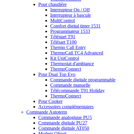
Pour chaudière
Interrupteur On / Off
Interrupteur à bascule
MultiControl
Comfort digital timer 1531
Programmateur 1533
Téléstart T91
Télésart T100
Thermo Call Entry
ThermoCall TC4 Advanced
Kit UniControl
Thermostat d'ambiance
ThermoConnect
Pour Dual Top Evo
Commande digitale programmable
Commande manuelle
Télécommande T91 Holiday
ThermoConnect
Pour Cooker
Accessoires complémentaires
Commande Autoterm
Commande analogique PU5
Commande digitale PU27
Commande digitale AT050
Modem QStart