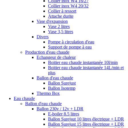
Collier inox W4 16/27
Collier inox W4 20/32
Collier à ressort
Attache durite
Vase d'expansion
Vase 2 litres
Vase 3,5 litres
Divers
Pompe à circulation d'eau
Support de pompe à eau
Production d'eau chaude
Echangeur de chaleur
Boitier eau chaude instantanée 10l/min
Boitier eau chaude instantanée 14L/min et
plus
Ballon d'eau chaude
Ballon Surejust
Ballon Isotemp
Thermo Box
Eau chaude
Ballon d'eau chaude
Ballon 230v / 12v + LDR
E-boiler 8.5 litres
Ballon Surejsut 10 litres électrique + LDR
Ballon Surejust 15 litres électrique + LDR