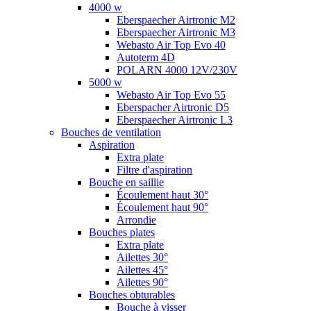
4000 w
Eberspaecher Airtronic M2
Eberspaecher Airtronic M3
Webasto Air Top Evo 40
Autoterm 4D
POLARN 4000 12V/230V
5000 w
Webasto Air Top Evo 55
Eberspacher Airtronic D5
Eberspaecher Airtronic L3
Bouches de ventilation
Aspiration
Extra plate
Filtre d'aspiration
Bouche en saillie
Écoulement haut 30°
Écoulement haut 90°
Arrondie
Bouches plates
Extra plate
Ailettes 30°
Ailettes 45°
Ailettes 90°
Bouches obturables
Bouche à visser