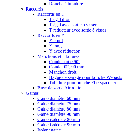
Bouche à tubulure
Raccords
Raccords en T
T égal droit
T égal avec sortie à visser
T réducteur avec sortie à visser
Raccords en Y
Y court
Y long
Y avec réduction
Manchons et tubulures
Coude sortie 90°
Coude 90°, 90 mm
Manchon droit
Bague de serrage pour bouche Webasto
Tubulure pour bouche Eberspaecher
Buse de sortie Airtronic
Gaines
Gaine diamètre 60 mm
Gaine diamètre 75 mm
Gaine diamètre 80 mm
Gaine diamètre 90 mm
Gaine isolée de 80 mm
Gaine isolée de 90 mm
Isolant gaine