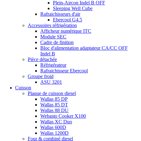
Plein-Aircon Indel B OFF
Sleeping Well Cube
Rafraichisseurs d'air
Ebercool G4.5
Accessoires réfrigération
Afficheur numérique ITC
Module SEC
Cadre de finition
Bloc d'alimentation adaptateur CA/CC OFF
Indel B
Pièce détachée
Réfrigérateur
Rafraichisseur Ebercool
Groupe froid
ASU 3201
Cuisson
Plaque de cuisson diesel
Wallas 85 DP
Wallas 85 DT
Wallas 88 DU
Webasto Cooker X100
Wallas XC Duo
Wallas 600D
Wallas 1200D
Four & combiné diesel