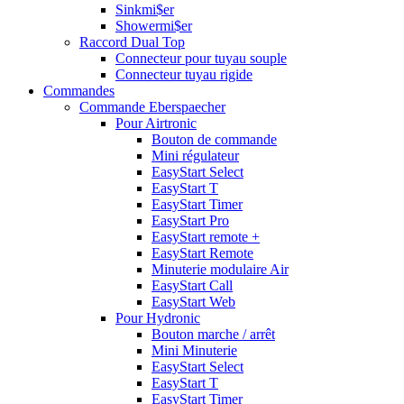
Sinkmi$er
Showermi$er
Raccord Dual Top
Connecteur pour tuyau souple
Connecteur tuyau rigide
Commandes
Commande Eberspaecher
Pour Airtronic
Bouton de commande
Mini régulateur
EasyStart Select
EasyStart T
EasyStart Timer
EasyStart Pro
EasyStart remote +
EasyStart Remote
Minuterie modulaire Air
EasyStart Call
EasyStart Web
Pour Hydronic
Bouton marche / arrêt
Mini Minuterie
EasyStart Select
EasyStart T
EasyStart Timer