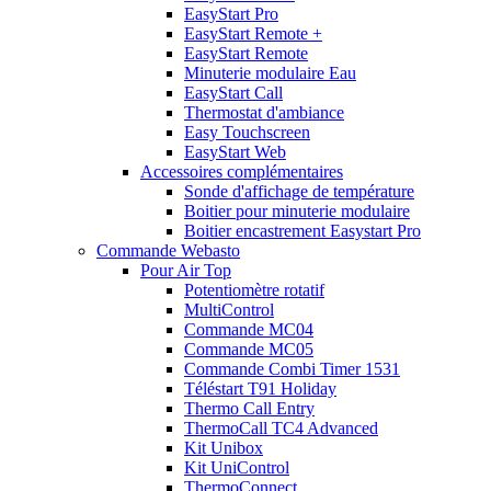
EasyStart Pro
EasyStart Remote +
EasyStart Remote
Minuterie modulaire Eau
EasyStart Call
Thermostat d'ambiance
Easy Touchscreen
EasyStart Web
Accessoires complémentaires
Sonde d'affichage de température
Boitier pour minuterie modulaire
Boitier encastrement Easystart Pro
Commande Webasto
Pour Air Top
Potentiomètre rotatif
MultiControl
Commande MC04
Commande MC05
Commande Combi Timer 1531
Téléstart T91 Holiday
Thermo Call Entry
ThermoCall TC4 Advanced
Kit Unibox
Kit UniControl
ThermoConnect