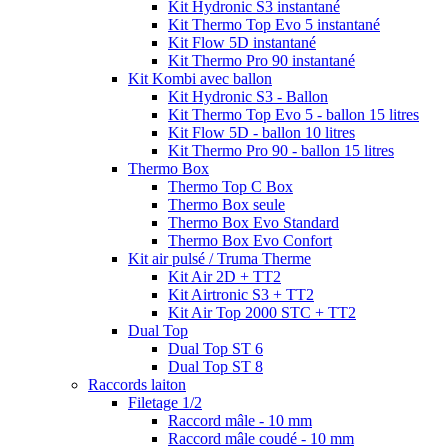
Kit Hydronic S3 instantané
Kit Thermo Top Evo 5 instantané
Kit Flow 5D instantané
Kit Thermo Pro 90 instantané
Kit Kombi avec ballon
Kit Hydronic S3 - Ballon
Kit Thermo Top Evo 5 - ballon 15 litres
Kit Flow 5D - ballon 10 litres
Kit Thermo Pro 90 - ballon 15 litres
Thermo Box
Thermo Top C Box
Thermo Box seule
Thermo Box Evo Standard
Thermo Box Evo Confort
Kit air pulsé / Truma Therme
Kit Air 2D + TT2
Kit Airtronic S3 + TT2
Kit Air Top 2000 STC + TT2
Dual Top
Dual Top ST 6
Dual Top ST 8
Raccords laiton
Filetage 1/2
Raccord mâle - 10 mm
Raccord mâle coudé - 10 mm