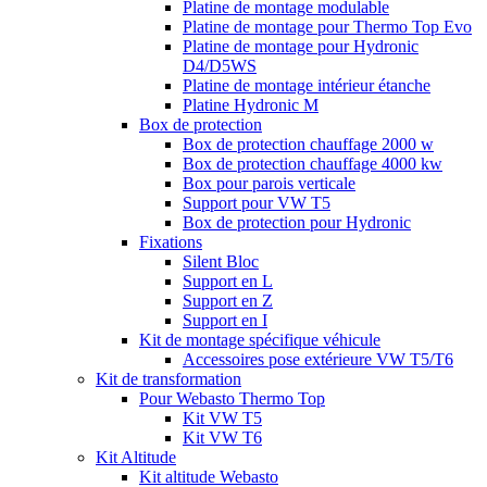
Platine de montage modulable
Platine de montage pour Thermo Top Evo
Platine de montage pour Hydronic
D4/D5WS
Platine de montage intérieur étanche
Platine Hydronic M
Box de protection
Box de protection chauffage 2000 w
Box de protection chauffage 4000 kw
Box pour parois verticale
Support pour VW T5
Box de protection pour Hydronic
Fixations
Silent Bloc
Support en L
Support en Z
Support en I
Kit de montage spécifique véhicule
Accessoires pose extérieure VW T5/T6
Kit de transformation
Pour Webasto Thermo Top
Kit VW T5
Kit VW T6
Kit Altitude
Kit altitude Webasto