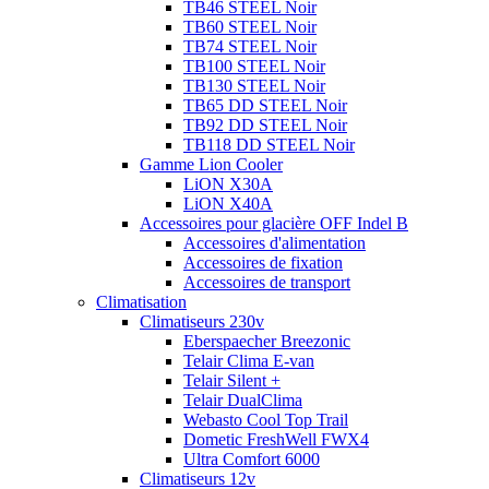
TB46 STEEL Noir
TB60 STEEL Noir
TB74 STEEL Noir
TB100 STEEL Noir
TB130 STEEL Noir
TB65 DD STEEL Noir
TB92 DD STEEL Noir
TB118 DD STEEL Noir
Gamme Lion Cooler
LiON X30A
LiON X40A
Accessoires pour glacière OFF Indel B
Accessoires d'alimentation
Accessoires de fixation
Accessoires de transport
Climatisation
Climatiseurs 230v
Eberspaecher Breezonic
Telair Clima E-van
Telair Silent +
Telair DualClima
Webasto Cool Top Trail
Dometic FreshWell FWX4
Ultra Comfort 6000
Climatiseurs 12v