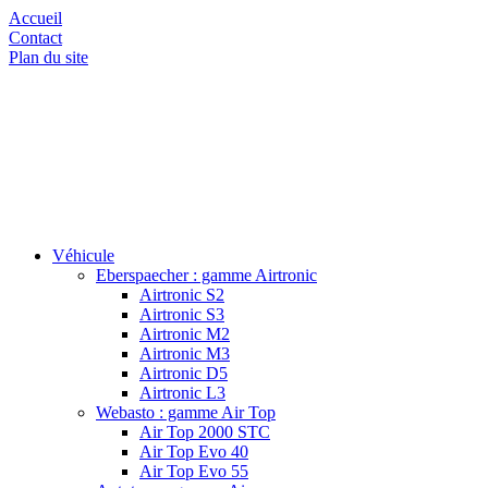
Accueil
Contact
Plan du site
Véhicule
Eberspaecher : gamme Airtronic
Airtronic S2
Airtronic S3
Airtronic M2
Airtronic M3
Airtronic D5
Airtronic L3
Webasto : gamme Air Top
Air Top 2000 STC
Air Top Evo 40
Air Top Evo 55