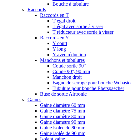
Bouche à tubulure
Raccords
Raccords en T
T égal droit
T égal avec sortie à visser
T réducteur avec sortie à visser
Raccords en Y
Y court
Y long
Y avec réduction
Manchons et tubulures
Coude sortie 90°
Coude 90°, 90 mm
Manchon droit
Bague de serrage pour bouche Webasto
Tubulure pour bouche Eberspaecher
Buse de sortie Airtronic
Gaines
Gaine diamètre 60 mm
Gaine diamètre 75 mm
Gaine diamètre 80 mm
Gaine diamètre 90 mm
Gaine isolée de 80 mm
Gaine isolée de 90 mm
Isolant gaine