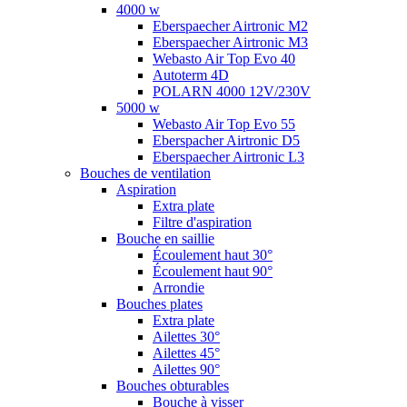
4000 w
Eberspaecher Airtronic M2
Eberspaecher Airtronic M3
Webasto Air Top Evo 40
Autoterm 4D
POLARN 4000 12V/230V
5000 w
Webasto Air Top Evo 55
Eberspacher Airtronic D5
Eberspaecher Airtronic L3
Bouches de ventilation
Aspiration
Extra plate
Filtre d'aspiration
Bouche en saillie
Écoulement haut 30°
Écoulement haut 90°
Arrondie
Bouches plates
Extra plate
Ailettes 30°
Ailettes 45°
Ailettes 90°
Bouches obturables
Bouche à visser