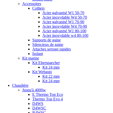
Accessoires
Colliers
Acier galvanisé W1 50-70
Acier inoxydable W4 50-70
Acier galvanisé W1 70-90
Acier inoxydable W4 70-90
Acier galvanisé W1 80-100
Acier inoxydable w4 80-100
Supports de gaine
Silencieux de gaine
Attaches serrage rapides
Isolant
Kit marine
Kit Eberspaecher
Kit 24 mm
Kit Webasto
Kit 22 mm
Kit 24 mm
Chaudière
Jusqu'à 4000w
E Thermo Top Eco
Thermo Top Evo 4
D4WS
D4WSC
B4WSC