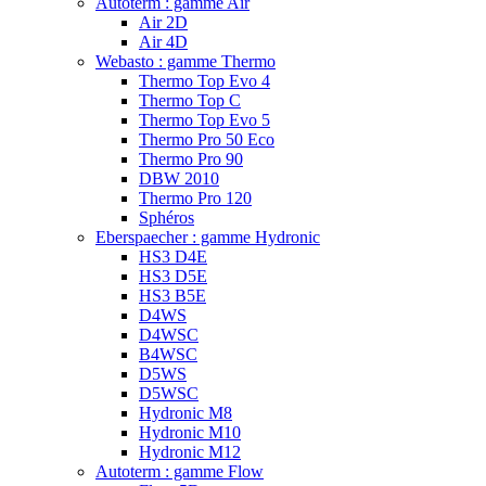
Autoterm : gamme Air
Air 2D
Air 4D
Webasto : gamme Thermo
Thermo Top Evo 4
Thermo Top C
Thermo Top Evo 5
Thermo Pro 50 Eco
Thermo Pro 90
DBW 2010
Thermo Pro 120
Sphéros
Eberspaecher : gamme Hydronic
HS3 D4E
HS3 D5E
HS3 B5E
D4WS
D4WSC
B4WSC
D5WS
D5WSC
Hydronic M8
Hydronic M10
Hydronic M12
Autoterm : gamme Flow