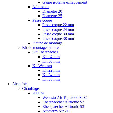
Gaine isolante échappement
Admission
Diamètre 20
Diamètre 25
Passe-coque
Passe coque 22 mm
Passe coque 24 mm
Passe coque 30 mm
Passe coque 38 mm
Platine de montage
Kit de montage marine
Kit Eberspacher
Kit 24 mm
Kit 30 mm
Kit Webasto
Kit 22 mm
Kit 24 mm
Kit 38 mm
Air pulsé
Chauffage
2000 w
Webasto Air Top 2000 STC
Eberspaecher Airtronic S2
Eberspaecher Airtronic S3
Autoterm Air 2D