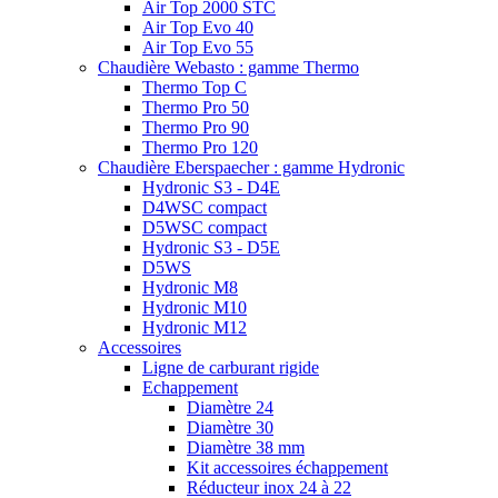
Air Top 2000 STC
Air Top Evo 40
Air Top Evo 55
Chaudière Webasto : gamme Thermo
Thermo Top C
Thermo Pro 50
Thermo Pro 90
Thermo Pro 120
Chaudière Eberspaecher : gamme Hydronic
Hydronic S3 - D4E
D4WSC compact
D5WSC compact
Hydronic S3 - D5E
D5WS
Hydronic M8
Hydronic M10
Hydronic M12
Accessoires
Ligne de carburant rigide
Echappement
Diamètre 24
Diamètre 30
Diamètre 38 mm
Kit accessoires échappement
Réducteur inox 24 à 22