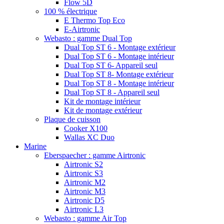
Flow 5D
100 % électrique
E Thermo Top Eco
E-Airtronic
Webasto : gamme Dual Top
Dual Top ST 6 - Montage extérieur
Dual Top ST 6 - Montage intérieur
Dual Top ST 6- Appareil seul
Dual Top ST 8- Montage extérieur
Dual Top ST 8 - Montage intérieur
Dual Top ST 8 - Appareil seul
Kit de montage intérieur
Kit de montage extérieur
Plaque de cuisson
Cooker X100
Wallas XC Duo
Marine
Eberspaecher : gamme Airtronic
Airtronic S2
Airtronic S3
Airtronic M2
Airtronic M3
Airtronic D5
Airtronic L3
Webasto : gamme Air Top