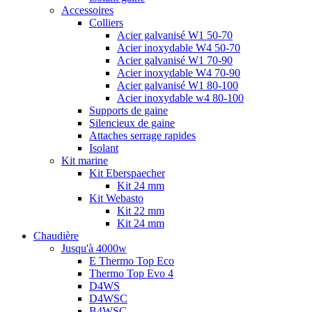
Accessoires
Colliers
Acier galvanisé W1 50-70
Acier inoxydable W4 50-70
Acier galvanisé W1 70-90
Acier inoxydable W4 70-90
Acier galvanisé W1 80-100
Acier inoxydable w4 80-100
Supports de gaine
Silencieux de gaine
Attaches serrage rapides
Isolant
Kit marine
Kit Eberspaecher
Kit 24 mm
Kit Webasto
Kit 22 mm
Kit 24 mm
Chaudière
Jusqu'à 4000w
E Thermo Top Eco
Thermo Top Evo 4
D4WS
D4WSC
B4WSC