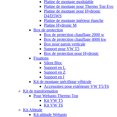
Platine de montage modulable
Platine de montage pour Thermo Top Evo
Platine de montage pour Hydronic
D4/D5WS
Platine de montage intérieur étanche
Platine Hydronic M
Box de protection
Box de protection chauffage 2000 w
Box de protection chauffage 4000 kw
Box pour parois verticale
Support pour VW T5
Box de protection pour Hydronic
Fixations
Silent Bloc
Support en L
Support en Z
Support en I
Kit de montage spécifique véhicule
Accessoires pose extérieure VW T5/T6
Kit de transformation
Pour Webasto Thermo Top
Kit VW T5
Kit VW T6
Kit Altitude
Kit altitude Webasto