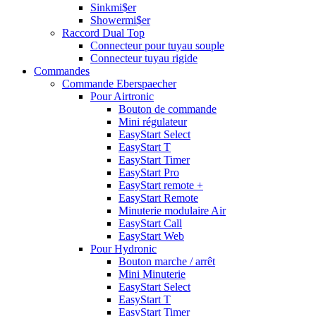
Sinkmi$er
Showermi$er
Raccord Dual Top
Connecteur pour tuyau souple
Connecteur tuyau rigide
Commandes
Commande Eberspaecher
Pour Airtronic
Bouton de commande
Mini régulateur
EasyStart Select
EasyStart T
EasyStart Timer
EasyStart Pro
EasyStart remote +
EasyStart Remote
Minuterie modulaire Air
EasyStart Call
EasyStart Web
Pour Hydronic
Bouton marche / arrêt
Mini Minuterie
EasyStart Select
EasyStart T
EasyStart Timer