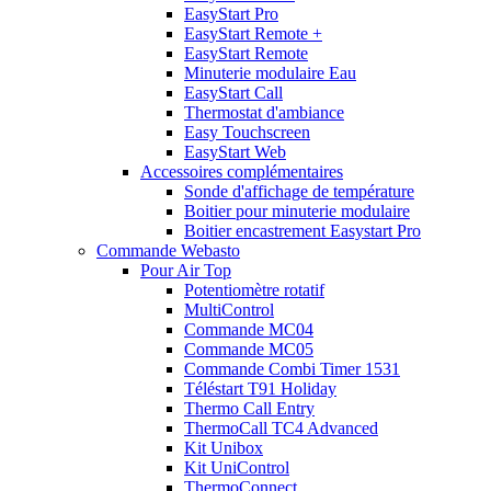
EasyStart Pro
EasyStart Remote +
EasyStart Remote
Minuterie modulaire Eau
EasyStart Call
Thermostat d'ambiance
Easy Touchscreen
EasyStart Web
Accessoires complémentaires
Sonde d'affichage de température
Boitier pour minuterie modulaire
Boitier encastrement Easystart Pro
Commande Webasto
Pour Air Top
Potentiomètre rotatif
MultiControl
Commande MC04
Commande MC05
Commande Combi Timer 1531
Téléstart T91 Holiday
Thermo Call Entry
ThermoCall TC4 Advanced
Kit Unibox
Kit UniControl
ThermoConnect