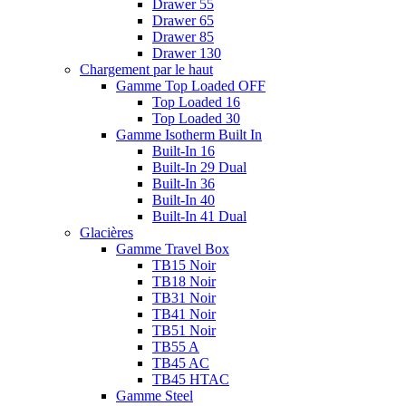
Drawer 55
Drawer 65
Drawer 85
Drawer 130
Chargement par le haut
Gamme Top Loaded OFF
Top Loaded 16
Top Loaded 30
Gamme Isotherm Built In
Built-In 16
Built-In 29 Dual
Built-In 36
Built-In 40
Built-In 41 Dual
Glacières
Gamme Travel Box
TB15 Noir
TB18 Noir
TB31 Noir
TB41 Noir
TB51 Noir
TB55 A
TB45 AC
TB45 HTAC
Gamme Steel