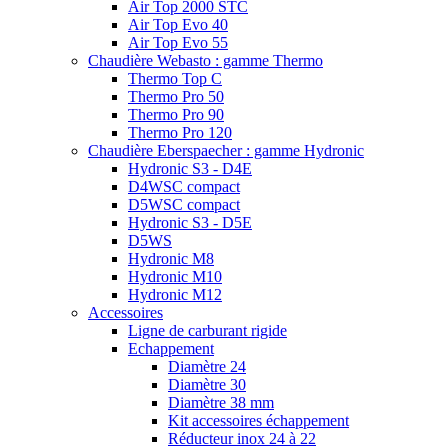
Air Top 2000 STC
Air Top Evo 40
Air Top Evo 55
Chaudière Webasto : gamme Thermo
Thermo Top C
Thermo Pro 50
Thermo Pro 90
Thermo Pro 120
Chaudière Eberspaecher : gamme Hydronic
Hydronic S3 - D4E
D4WSC compact
D5WSC compact
Hydronic S3 - D5E
D5WS
Hydronic M8
Hydronic M10
Hydronic M12
Accessoires
Ligne de carburant rigide
Echappement
Diamètre 24
Diamètre 30
Diamètre 38 mm
Kit accessoires échappement
Réducteur inox 24 à 22