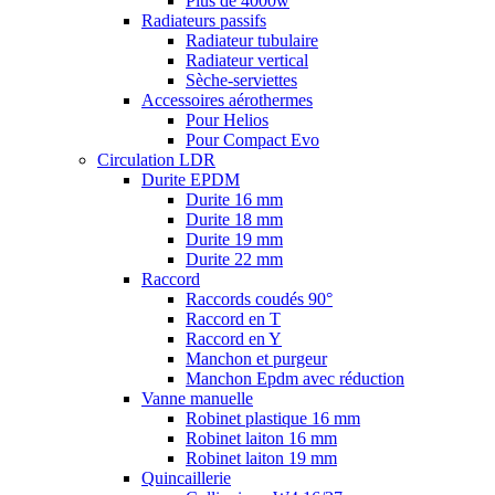
Plus de 4000w
Radiateurs passifs
Radiateur tubulaire
Radiateur vertical
Sèche-serviettes
Accessoires aérothermes
Pour Helios
Pour Compact Evo
Circulation LDR
Durite EPDM
Durite 16 mm
Durite 18 mm
Durite 19 mm
Durite 22 mm
Raccord
Raccords coudés 90°
Raccord en T
Raccord en Y
Manchon et purgeur
Manchon Epdm avec réduction
Vanne manuelle
Robinet plastique 16 mm
Robinet laiton 16 mm
Robinet laiton 19 mm
Quincaillerie