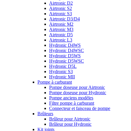
Airtronic D2
Airtronic S2
Airtronic S3
Airtronic D3/D4
Airtronic M2
Airtronic M3
Airtronic D5
Airtronic L3
Hydronic D4WS
Hydronic D4WSC
Hydronic D5WS
Hydronic D5WSC
Hydronic D5L
Hydronic S3
Hydronic MII
Pompe à carburant
Pompe doseuse pour Airtronic
Pompe doseuse pour Hydronic
Pompe anciens modèles
Filtre pompe à carburant
Connecteur et faisceau de pompe
Brûleurs
Brûleur pour Airtronic
Brûleur pour Hydronic
Kit joints