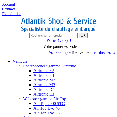
Accueil
Contact
Plan du site
OK
Panier
(vide)
0
Votre panier est vide
Votre compte
Bienvenue
Identifiez-vous
Véhicule
Eberspaecher : gamme Airtronic
Airtronic S2
Airtronic S3
Airtronic M2
Airtronic M3
Airtronic D5
Airtronic L3
Webasto : gamme Air Top
Air Top 2000 STC
Air Top Evo 40
Air Top Evo 55