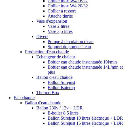
Collier inox W4 16/27
Collier inox W4 20/32
Collier à ressort
Attache durite
Vase d'expansion
Vase 2 litres
Vase 3,5 litres
Divers
Pompe à circulation d'eau
Support de pompe à eau
Production d'eau chaude
Echangeur de chaleur
Boitier eau chaude instantanée 10l/min
Boitier eau chaude instantanée 14L/min et
plus
Ballon d'eau chaude
Ballon Surejust
Ballon Isotemp
Thermo Box
Eau chaude
Ballon d'eau chaude
Ballon 230v / 12v + LDR
E-boiler 8.5 litres
Ballon Surejsut 10 litres électrique + LDR
Ballon Surejust 15 litres électrique + LDR