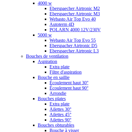
4000 w
Eberspaecher Airtronic M2
Eberspaecher Airtronic M3
Webasto Air Top Evo 40
Autoterm 4D
POLARN 4000 12V/230V
5000 w
Webasto Air Top Evo 55
Eberspacher Airtronic D5
Eberspaecher Airtronic L3
Bouches de ventilation
Aspiration
Extra plate
Filtre d'aspiration
Bouche en saillie
Écoulement haut 30°
Écoulement haut 90°
Arrondie
Bouches plates
Extra plate
Ailettes 30°
Ailettes 45°
Ailettes 90°
Bouches obturables
Bouche à visser