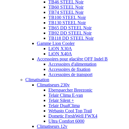
TB46 STEEL Noir
TB60 STEEL Noir
TB74 STEEL Noir
TB100 STEEL Noir
TB130 STEEL Noir
TB65 DD STEEL Noir
TB92 DD STEEL Noir
TB118 DD STEEL Noir
Gamme Lion Cooler
LiON X30A
LiON X40A
Accessoires pour glacière OFF Indel B
Accessoires d'alimentation
Accessoires de fixation
Accessoires de transport
Climatisation
Climatiseurs 230v
Eberspaecher Breezonic
Telair Clima E-van
Telair Silent +
Telair DualClima
Webasto Cool Top Trail
Dometic FreshWell FWX4
Ultra Comfort 6000
Climatiseurs 12v