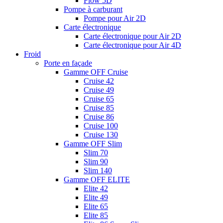
Flow 5D
Pompe à carburant
Pompe pour Air 2D
Carte électronique
Carte électronique pour Air 2D
Carte électronique pour Air 4D
Froid
Porte en façade
Gamme OFF Cruise
Cruise 42
Cruise 49
Cruise 65
Cruise 85
Cruise 86
Cruise 100
Cruise 130
Gamme OFF Slim
Slim 70
Slim 90
Slim 140
Gamme OFF ELITE
Elite 42
Elite 49
Elite 65
Elite 85