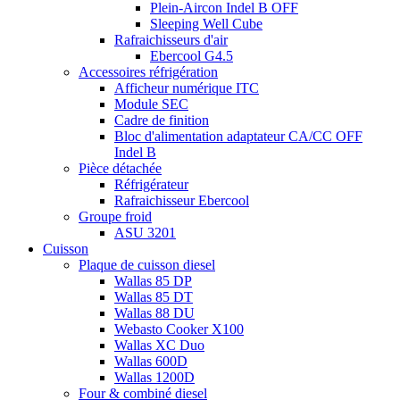
Plein-Aircon Indel B OFF
Sleeping Well Cube
Rafraichisseurs d'air
Ebercool G4.5
Accessoires réfrigération
Afficheur numérique ITC
Module SEC
Cadre de finition
Bloc d'alimentation adaptateur CA/CC OFF
Indel B
Pièce détachée
Réfrigérateur
Rafraichisseur Ebercool
Groupe froid
ASU 3201
Cuisson
Plaque de cuisson diesel
Wallas 85 DP
Wallas 85 DT
Wallas 88 DU
Webasto Cooker X100
Wallas XC Duo
Wallas 600D
Wallas 1200D
Four & combiné diesel