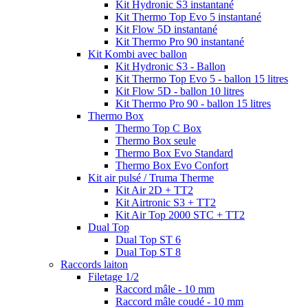
Kit Hydronic S3 instantané
Kit Thermo Top Evo 5 instantané
Kit Flow 5D instantané
Kit Thermo Pro 90 instantané
Kit Kombi avec ballon
Kit Hydronic S3 - Ballon
Kit Thermo Top Evo 5 - ballon 15 litres
Kit Flow 5D - ballon 10 litres
Kit Thermo Pro 90 - ballon 15 litres
Thermo Box
Thermo Top C Box
Thermo Box seule
Thermo Box Evo Standard
Thermo Box Evo Confort
Kit air pulsé / Truma Therme
Kit Air 2D + TT2
Kit Airtronic S3 + TT2
Kit Air Top 2000 STC + TT2
Dual Top
Dual Top ST 6
Dual Top ST 8
Raccords laiton
Filetage 1/2
Raccord mâle - 10 mm
Raccord mâle coudé - 10 mm