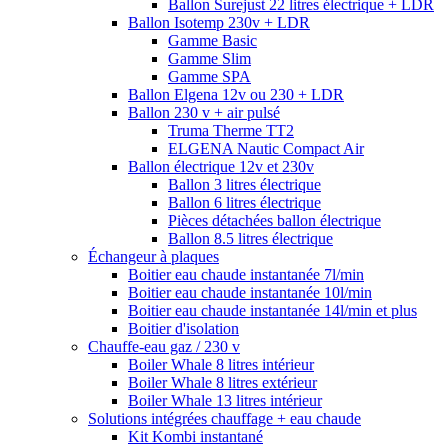
Ballon Surejust 22 litres électrique + LDR
Ballon Isotemp 230v + LDR
Gamme Basic
Gamme Slim
Gamme SPA
Ballon Elgena 12v ou 230 + LDR
Ballon 230 v + air pulsé
Truma Therme TT2
ELGENA Nautic Compact Air
Ballon électrique 12v et 230v
Ballon 3 litres électrique
Ballon 6 litres électrique
Pièces détachées ballon électrique
Ballon 8.5 litres électrique
Échangeur à plaques
Boitier eau chaude instantanée 7l/min
Boitier eau chaude instantanée 10l/min
Boitier eau chaude instantanée 14l/min et plus
Boitier d'isolation
Chauffe-eau gaz / 230 v
Boiler Whale 8 litres intérieur
Boiler Whale 8 litres extérieur
Boiler Whale 13 litres intérieur
Solutions intégrées chauffage + eau chaude
Kit Kombi instantané