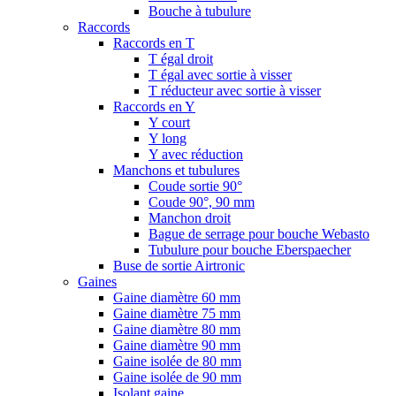
Bouche à tubulure
Raccords
Raccords en T
T égal droit
T égal avec sortie à visser
T réducteur avec sortie à visser
Raccords en Y
Y court
Y long
Y avec réduction
Manchons et tubulures
Coude sortie 90°
Coude 90°, 90 mm
Manchon droit
Bague de serrage pour bouche Webasto
Tubulure pour bouche Eberspaecher
Buse de sortie Airtronic
Gaines
Gaine diamètre 60 mm
Gaine diamètre 75 mm
Gaine diamètre 80 mm
Gaine diamètre 90 mm
Gaine isolée de 80 mm
Gaine isolée de 90 mm
Isolant gaine