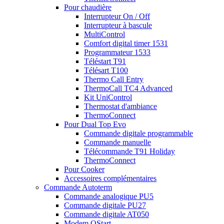
Pour chaudière
Interrupteur On / Off
Interrupteur à bascule
MultiControl
Comfort digital timer 1531
Programmateur 1533
Téléstart T91
Télésart T100
Thermo Call Entry
ThermoCall TC4 Advanced
Kit UniControl
Thermostat d'ambiance
ThermoConnect
Pour Dual Top Evo
Commande digitale programmable
Commande manuelle
Télécommande T91 Holiday
ThermoConnect
Pour Cooker
Accessoires complémentaires
Commande Autoterm
Commande analogique PU5
Commande digitale PU27
Commande digitale AT050
Modem QStart