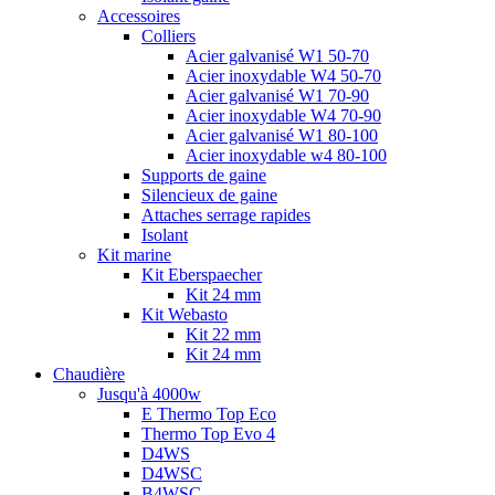
Accessoires
Colliers
Acier galvanisé W1 50-70
Acier inoxydable W4 50-70
Acier galvanisé W1 70-90
Acier inoxydable W4 70-90
Acier galvanisé W1 80-100
Acier inoxydable w4 80-100
Supports de gaine
Silencieux de gaine
Attaches serrage rapides
Isolant
Kit marine
Kit Eberspaecher
Kit 24 mm
Kit Webasto
Kit 22 mm
Kit 24 mm
Chaudière
Jusqu'à 4000w
E Thermo Top Eco
Thermo Top Evo 4
D4WS
D4WSC
B4WSC