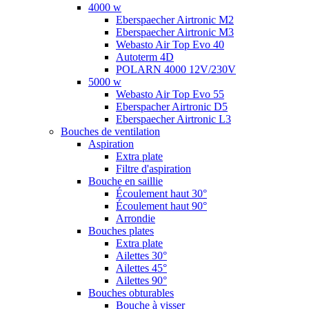
4000 w
Eberspaecher Airtronic M2
Eberspaecher Airtronic M3
Webasto Air Top Evo 40
Autoterm 4D
POLARN 4000 12V/230V
5000 w
Webasto Air Top Evo 55
Eberspacher Airtronic D5
Eberspaecher Airtronic L3
Bouches de ventilation
Aspiration
Extra plate
Filtre d'aspiration
Bouche en saillie
Écoulement haut 30°
Écoulement haut 90°
Arrondie
Bouches plates
Extra plate
Ailettes 30°
Ailettes 45°
Ailettes 90°
Bouches obturables
Bouche à visser