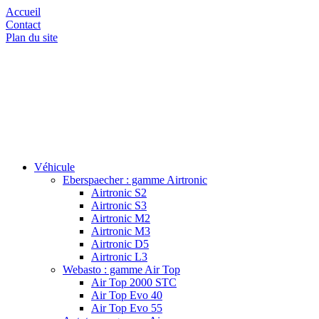
Accueil
Contact
Plan du site
Véhicule
Eberspaecher : gamme Airtronic
Airtronic S2
Airtronic S3
Airtronic M2
Airtronic M3
Airtronic D5
Airtronic L3
Webasto : gamme Air Top
Air Top 2000 STC
Air Top Evo 40
Air Top Evo 55