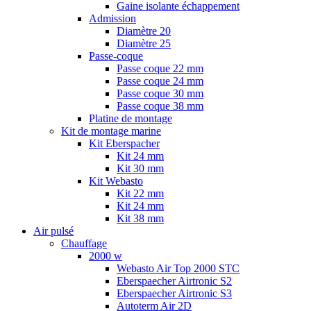
Gaine isolante échappement
Admission
Diamètre 20
Diamètre 25
Passe-coque
Passe coque 22 mm
Passe coque 24 mm
Passe coque 30 mm
Passe coque 38 mm
Platine de montage
Kit de montage marine
Kit Eberspacher
Kit 24 mm
Kit 30 mm
Kit Webasto
Kit 22 mm
Kit 24 mm
Kit 38 mm
Air pulsé
Chauffage
2000 w
Webasto Air Top 2000 STC
Eberspaecher Airtronic S2
Eberspaecher Airtronic S3
Autoterm Air 2D