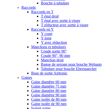
Bouche à tubulure
Raccords
Raccords en T
T égal droit
T égal avec sortie à visser
T réducteur avec sortie à visser
Raccords en Y
Y court
Y long
Y avec réduction
Manchons et tubulures
Coude sortie 90°
Coude 90°, 90 mm
Manchon droit
Bague de serrage pour bouche Webasto
Tubulure pour bouche Eberspaecher
Buse de sortie Airtronic
Gaines
Gaine diamètre 60 mm
Gaine diamètre 75 mm
Gaine diamètre 80 mm
Gaine diamètre 90 mm
Gaine isolée de 80 mm
Gaine isolée de 90 mm
Isolant gaine