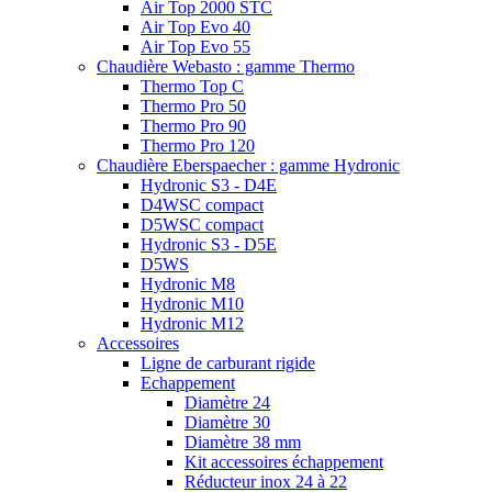
Air Top 2000 STC
Air Top Evo 40
Air Top Evo 55
Chaudière Webasto : gamme Thermo
Thermo Top C
Thermo Pro 50
Thermo Pro 90
Thermo Pro 120
Chaudière Eberspaecher : gamme Hydronic
Hydronic S3 - D4E
D4WSC compact
D5WSC compact
Hydronic S3 - D5E
D5WS
Hydronic M8
Hydronic M10
Hydronic M12
Accessoires
Ligne de carburant rigide
Echappement
Diamètre 24
Diamètre 30
Diamètre 38 mm
Kit accessoires échappement
Réducteur inox 24 à 22