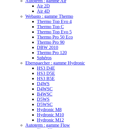
Autoterm : gamme Air
Air 2D
Air 4D
Webasto : gamme Thermo
Thermo Top Evo 4
Thermo Top C
Thermo Top Evo 5
Thermo Pro 50 Eco
Thermo Pro 90
DBW 2010
Thermo Pro 120
Sphéros
Eberspaecher : gamme Hydronic
HS3 D4E
HS3 D5E
HS3 B5E
D4WS
D4WSC
B4WSC
D5WS
D5WSC
Hydronic M8
Hydronic M10
Hydronic M12
Autoterm : gamme Flow