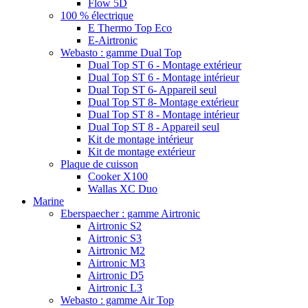
Flow 5D
100 % électrique
E Thermo Top Eco
E-Airtronic
Webasto : gamme Dual Top
Dual Top ST 6 - Montage extérieur
Dual Top ST 6 - Montage intérieur
Dual Top ST 6- Appareil seul
Dual Top ST 8- Montage extérieur
Dual Top ST 8 - Montage intérieur
Dual Top ST 8 - Appareil seul
Kit de montage intérieur
Kit de montage extérieur
Plaque de cuisson
Cooker X100
Wallas XC Duo
Marine
Eberspaecher : gamme Airtronic
Airtronic S2
Airtronic S3
Airtronic M2
Airtronic M3
Airtronic D5
Airtronic L3
Webasto : gamme Air Top