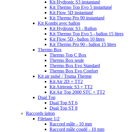
Kit Hydronic S3 instantané
Kit Thermo Top Evo 5 instantané
Kit Flow 5D instantané
Kit Thermo Pro 90 instantané
Kit Kombi avec ballon
Kit Hydronic S3 - Ballon
Kit Thermo Top Evo 5 - ballon 15 litres
Kit Flow 5D - ballon 10 litres
Kit Thermo Pro 90 - ballon 15 litres
Thermo Box
Thermo Top C Box
Thermo Box seule
Thermo Box Evo Standard
Thermo Box Evo Confort
Kit air pulsé / Truma Therme
Kit Air 2D + TT2
Kit Airtronic S3 + TT2
Kit Air Top 2000 STC + TT2
Dual Top
Dual Top ST 6
Dual Top ST 8
Raccords laiton
Filetage 1/2
Raccord mâle - 10 mm
Raccord mâle coudé - 10 mm