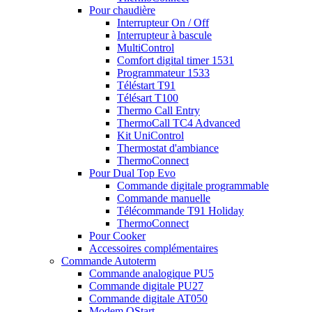
Pour chaudière
Interrupteur On / Off
Interrupteur à bascule
MultiControl
Comfort digital timer 1531
Programmateur 1533
Téléstart T91
Télésart T100
Thermo Call Entry
ThermoCall TC4 Advanced
Kit UniControl
Thermostat d'ambiance
ThermoConnect
Pour Dual Top Evo
Commande digitale programmable
Commande manuelle
Télécommande T91 Holiday
ThermoConnect
Pour Cooker
Accessoires complémentaires
Commande Autoterm
Commande analogique PU5
Commande digitale PU27
Commande digitale AT050
Modem QStart