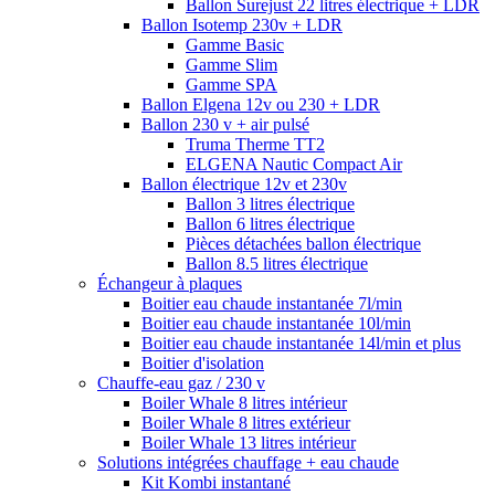
Ballon Surejust 22 litres électrique + LDR
Ballon Isotemp 230v + LDR
Gamme Basic
Gamme Slim
Gamme SPA
Ballon Elgena 12v ou 230 + LDR
Ballon 230 v + air pulsé
Truma Therme TT2
ELGENA Nautic Compact Air
Ballon électrique 12v et 230v
Ballon 3 litres électrique
Ballon 6 litres électrique
Pièces détachées ballon électrique
Ballon 8.5 litres électrique
Échangeur à plaques
Boitier eau chaude instantanée 7l/min
Boitier eau chaude instantanée 10l/min
Boitier eau chaude instantanée 14l/min et plus
Boitier d'isolation
Chauffe-eau gaz / 230 v
Boiler Whale 8 litres intérieur
Boiler Whale 8 litres extérieur
Boiler Whale 13 litres intérieur
Solutions intégrées chauffage + eau chaude
Kit Kombi instantané