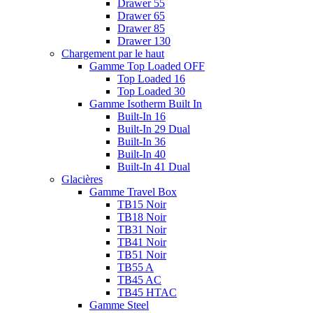
Drawer 55
Drawer 65
Drawer 85
Drawer 130
Chargement par le haut
Gamme Top Loaded OFF
Top Loaded 16
Top Loaded 30
Gamme Isotherm Built In
Built-In 16
Built-In 29 Dual
Built-In 36
Built-In 40
Built-In 41 Dual
Glacières
Gamme Travel Box
TB15 Noir
TB18 Noir
TB31 Noir
TB41 Noir
TB51 Noir
TB55 A
TB45 AC
TB45 HTAC
Gamme Steel