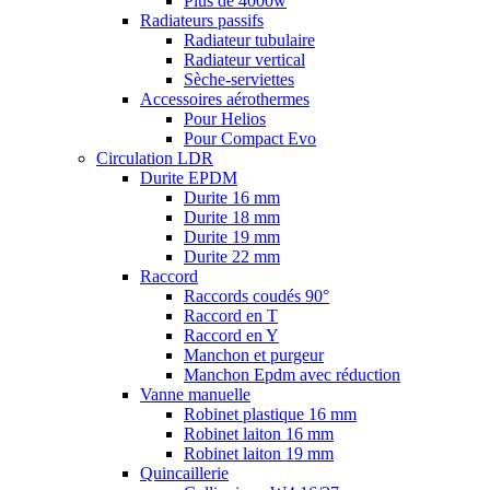
Plus de 4000w
Radiateurs passifs
Radiateur tubulaire
Radiateur vertical
Sèche-serviettes
Accessoires aérothermes
Pour Helios
Pour Compact Evo
Circulation LDR
Durite EPDM
Durite 16 mm
Durite 18 mm
Durite 19 mm
Durite 22 mm
Raccord
Raccords coudés 90°
Raccord en T
Raccord en Y
Manchon et purgeur
Manchon Epdm avec réduction
Vanne manuelle
Robinet plastique 16 mm
Robinet laiton 16 mm
Robinet laiton 19 mm
Quincaillerie