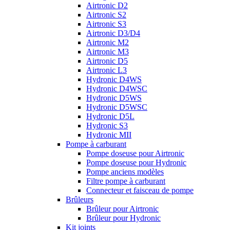
Airtronic D2
Airtronic S2
Airtronic S3
Airtronic D3/D4
Airtronic M2
Airtronic M3
Airtronic D5
Airtronic L3
Hydronic D4WS
Hydronic D4WSC
Hydronic D5WS
Hydronic D5WSC
Hydronic D5L
Hydronic S3
Hydronic MII
Pompe à carburant
Pompe doseuse pour Airtronic
Pompe doseuse pour Hydronic
Pompe anciens modèles
Filtre pompe à carburant
Connecteur et faisceau de pompe
Brûleurs
Brûleur pour Airtronic
Brûleur pour Hydronic
Kit joints