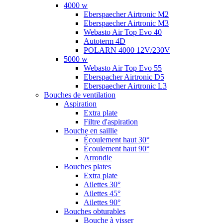
4000 w
Eberspaecher Airtronic M2
Eberspaecher Airtronic M3
Webasto Air Top Evo 40
Autoterm 4D
POLARN 4000 12V/230V
5000 w
Webasto Air Top Evo 55
Eberspacher Airtronic D5
Eberspaecher Airtronic L3
Bouches de ventilation
Aspiration
Extra plate
Filtre d'aspiration
Bouche en saillie
Écoulement haut 30°
Écoulement haut 90°
Arrondie
Bouches plates
Extra plate
Ailettes 30°
Ailettes 45°
Ailettes 90°
Bouches obturables
Bouche à visser