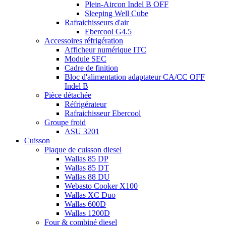
Plein-Aircon Indel B OFF
Sleeping Well Cube
Rafraichisseurs d'air
Ebercool G4.5
Accessoires réfrigération
Afficheur numérique ITC
Module SEC
Cadre de finition
Bloc d'alimentation adaptateur CA/CC OFF
Indel B
Pièce détachée
Réfrigérateur
Rafraichisseur Ebercool
Groupe froid
ASU 3201
Cuisson
Plaque de cuisson diesel
Wallas 85 DP
Wallas 85 DT
Wallas 88 DU
Webasto Cooker X100
Wallas XC Duo
Wallas 600D
Wallas 1200D
Four & combiné diesel