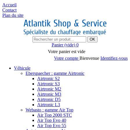
Accueil
Contact
Plan du site
OK
Panier
(vide)
0
Votre panier est vide
Votre compte
Bienvenue
Identifiez-vous
Véhicule
Eberspaecher : gamme Airtronic
Airtronic S2
Airtronic S3
Airtronic M2
Airtronic M3
Airtronic D5
Airtronic L3
Webasto : gamme Air Top
Air Top 2000 STC
Air Top Evo 40
Air Top Evo 55