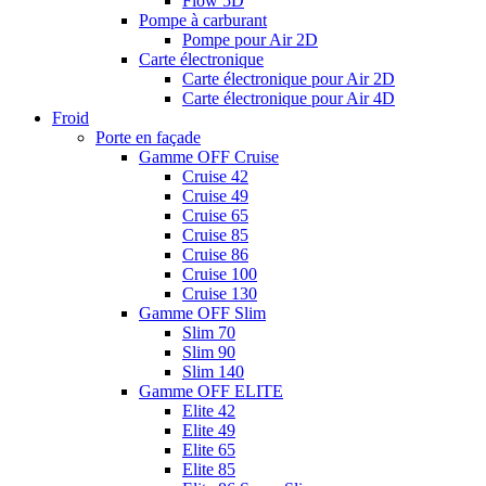
Flow 5D
Pompe à carburant
Pompe pour Air 2D
Carte électronique
Carte électronique pour Air 2D
Carte électronique pour Air 4D
Froid
Porte en façade
Gamme OFF Cruise
Cruise 42
Cruise 49
Cruise 65
Cruise 85
Cruise 86
Cruise 100
Cruise 130
Gamme OFF Slim
Slim 70
Slim 90
Slim 140
Gamme OFF ELITE
Elite 42
Elite 49
Elite 65
Elite 85