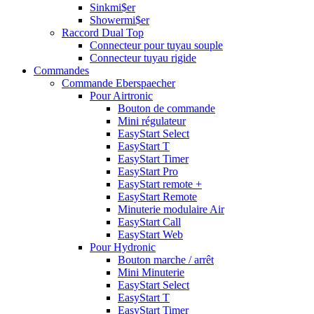
Sinkmi$er
Showermi$er
Raccord Dual Top
Connecteur pour tuyau souple
Connecteur tuyau rigide
Commandes
Commande Eberspaecher
Pour Airtronic
Bouton de commande
Mini régulateur
EasyStart Select
EasyStart T
EasyStart Timer
EasyStart Pro
EasyStart remote +
EasyStart Remote
Minuterie modulaire Air
EasyStart Call
EasyStart Web
Pour Hydronic
Bouton marche / arrêt
Mini Minuterie
EasyStart Select
EasyStart T
EasyStart Timer