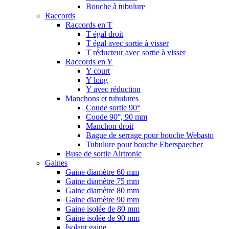
Bouche à tubulure
Raccords
Raccords en T
T égal droit
T égal avec sortie à visser
T réducteur avec sortie à visser
Raccords en Y
Y court
Y long
Y avec réduction
Manchons et tubulures
Coude sortie 90°
Coude 90°, 90 mm
Manchon droit
Bague de serrage pour bouche Webasto
Tubulure pour bouche Eberspaecher
Buse de sortie Airtronic
Gaines
Gaine diamètre 60 mm
Gaine diamètre 75 mm
Gaine diamètre 80 mm
Gaine diamètre 90 mm
Gaine isolée de 80 mm
Gaine isolée de 90 mm
Isolant gaine