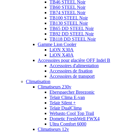
TB46 STEEL Noir
TB60 STEEL Noir
TB74 STEEL Noir
TB100 STEEL Noir
TB130 STEEL Noir
TB65 DD STEEL Noir
TB92 DD STEEL Noir
TB118 DD STEEL Noir
Gamme Lion Cooler
LiON X30A
LiON X40A
Accessoires pour glacière OFF Indel B
Accessoires d'alimentation
Accessoires de fixation
Accessoires de transport
Climatisation
Climatiseurs 230v
Eberspaecher Breezonic
Telair Clima E-van
Telair Silent +
Telair DualClima
Webasto Cool Top Trail
Dometic FreshWell FWX4
Ultra Comfort 6000
Climatiseurs 12v