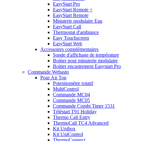
EasyStart Pro
EasyStart Remote +
EasyStart Remote
Minuterie modulaire Eau
EasyStart Call
Thermostat d'ambiance
Easy Touchscreen
EasyStart Web
Accessoires complémentaires
Sonde d'affichage de température
Boitier pour minuterie modulaire
Boitier encastrement Easystart Pro
Commande Webasto
Pour Air Top
Potentiomètre rotatif
MultiControl
Commande MC04
Commande MC05
Commande Combi Timer 1531
Téléstart T91 Holiday
Thermo Call Entry
ThermoCall TC4 Advanced
Kit Unibox
Kit UniControl
ThermoConnect