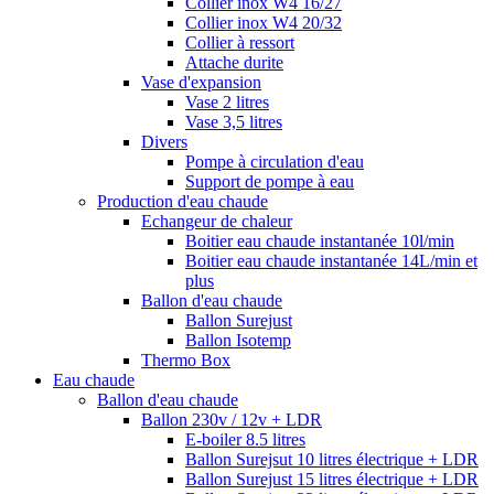
Collier inox W4 16/27
Collier inox W4 20/32
Collier à ressort
Attache durite
Vase d'expansion
Vase 2 litres
Vase 3,5 litres
Divers
Pompe à circulation d'eau
Support de pompe à eau
Production d'eau chaude
Echangeur de chaleur
Boitier eau chaude instantanée 10l/min
Boitier eau chaude instantanée 14L/min et
plus
Ballon d'eau chaude
Ballon Surejust
Ballon Isotemp
Thermo Box
Eau chaude
Ballon d'eau chaude
Ballon 230v / 12v + LDR
E-boiler 8.5 litres
Ballon Surejsut 10 litres électrique + LDR
Ballon Surejust 15 litres électrique + LDR