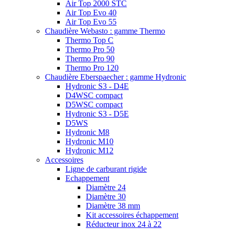
Air Top 2000 STC
Air Top Evo 40
Air Top Evo 55
Chaudière Webasto : gamme Thermo
Thermo Top C
Thermo Pro 50
Thermo Pro 90
Thermo Pro 120
Chaudière Eberspaecher : gamme Hydronic
Hydronic S3 - D4E
D4WSC compact
D5WSC compact
Hydronic S3 - D5E
D5WS
Hydronic M8
Hydronic M10
Hydronic M12
Accessoires
Ligne de carburant rigide
Echappement
Diamètre 24
Diamètre 30
Diamètre 38 mm
Kit accessoires échappement
Réducteur inox 24 à 22