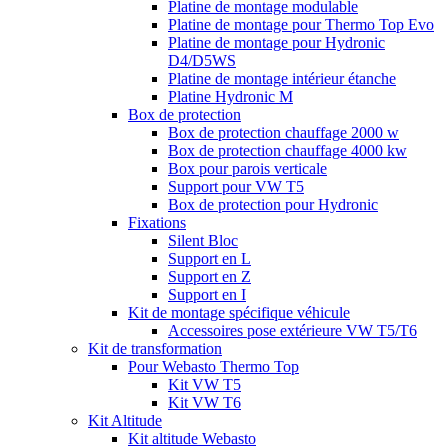
Platine de montage modulable
Platine de montage pour Thermo Top Evo
Platine de montage pour Hydronic
D4/D5WS
Platine de montage intérieur étanche
Platine Hydronic M
Box de protection
Box de protection chauffage 2000 w
Box de protection chauffage 4000 kw
Box pour parois verticale
Support pour VW T5
Box de protection pour Hydronic
Fixations
Silent Bloc
Support en L
Support en Z
Support en I
Kit de montage spécifique véhicule
Accessoires pose extérieure VW T5/T6
Kit de transformation
Pour Webasto Thermo Top
Kit VW T5
Kit VW T6
Kit Altitude
Kit altitude Webasto