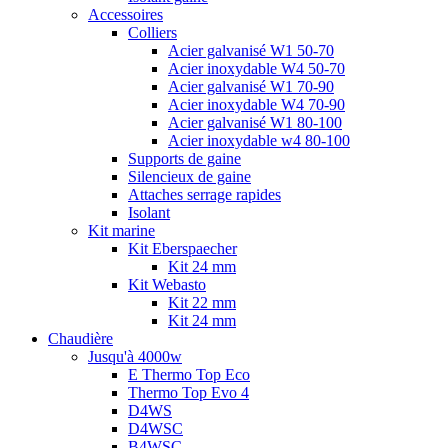
Accessoires
Colliers
Acier galvanisé W1 50-70
Acier inoxydable W4 50-70
Acier galvanisé W1 70-90
Acier inoxydable W4 70-90
Acier galvanisé W1 80-100
Acier inoxydable w4 80-100
Supports de gaine
Silencieux de gaine
Attaches serrage rapides
Isolant
Kit marine
Kit Eberspaecher
Kit 24 mm
Kit Webasto
Kit 22 mm
Kit 24 mm
Chaudière
Jusqu'à 4000w
E Thermo Top Eco
Thermo Top Evo 4
D4WS
D4WSC
B4WSC