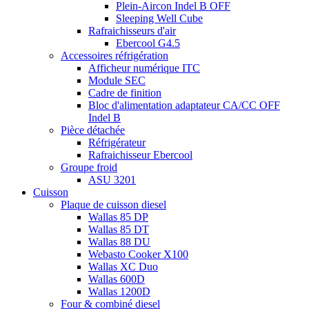
Plein-Aircon Indel B OFF
Sleeping Well Cube
Rafraichisseurs d'air
Ebercool G4.5
Accessoires réfrigération
Afficheur numérique ITC
Module SEC
Cadre de finition
Bloc d'alimentation adaptateur CA/CC OFF
Indel B
Pièce détachée
Réfrigérateur
Rafraichisseur Ebercool
Groupe froid
ASU 3201
Cuisson
Plaque de cuisson diesel
Wallas 85 DP
Wallas 85 DT
Wallas 88 DU
Webasto Cooker X100
Wallas XC Duo
Wallas 600D
Wallas 1200D
Four & combiné diesel