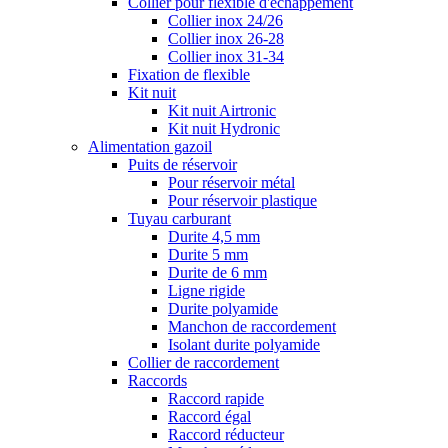
Collier pour flexible d'échappement
Collier inox 24/26
Collier inox 26-28
Collier inox 31-34
Fixation de flexible
Kit nuit
Kit nuit Airtronic
Kit nuit Hydronic
Alimentation gazoil
Puits de réservoir
Pour réservoir métal
Pour réservoir plastique
Tuyau carburant
Durite 4,5 mm
Durite 5 mm
Durite de 6 mm
Ligne rigide
Durite polyamide
Manchon de raccordement
Isolant durite polyamide
Collier de raccordement
Raccords
Raccord rapide
Raccord égal
Raccord réducteur