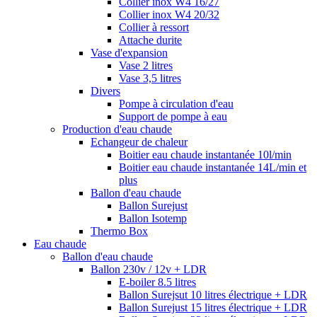
Collier inox W4 16/27
Collier inox W4 20/32
Collier à ressort
Attache durite
Vase d'expansion
Vase 2 litres
Vase 3,5 litres
Divers
Pompe à circulation d'eau
Support de pompe à eau
Production d'eau chaude
Echangeur de chaleur
Boitier eau chaude instantanée 10l/min
Boitier eau chaude instantanée 14L/min et
plus
Ballon d'eau chaude
Ballon Surejust
Ballon Isotemp
Thermo Box
Eau chaude
Ballon d'eau chaude
Ballon 230v / 12v + LDR
E-boiler 8.5 litres
Ballon Surejsut 10 litres électrique + LDR
Ballon Surejust 15 litres électrique + LDR