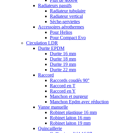
Plus de 4000w
Radiateurs passifs
Radiateur tubulaire
Radiateur vertical
Sèche-serviettes
Accessoires aérothermes
Pour Helios
Pour Compact Evo
Circulation LDR
Durite EPDM
Durite 16 mm
Durite 18 mm
Durite 19 mm
Durite 22 mm
Raccord
Raccords coudés 90°
Raccord en T
Raccord en Y
Manchon et purgeur
Manchon Epdm avec réduction
Vanne manuelle
Robinet plastique 16 mm
Robinet laiton 16 mm
Robinet laiton 19 mm
Quincaillerie