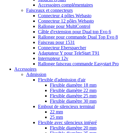
Accessoires complémentaires
Faisceaux et connecteurs
Connecteur 4 pôles Webasto
Connecteur 12 pôles Webasto
Rallonge pour MultiControl
Câble d'extension pour Dual top Evo 6
Rallonge pour commande Dual Top Evo 8
Faisceau pour 1531
Connecteur Eberspaecher
Adaptateur Y pour TeleStart T91
Interrupteur 12v
Rallonge faisceau commande Easystart Pro
Accessoires
Admission
Flexible d'admission d'air
Flexible diamètre 18 mm
Flexible diamètre 22 mm
Flexible diamètre 25 mm
Flexible diamètre 30 mm
Embout de silencieux terminal
22 mm
25 mm
Flexible avec silencieux intégré
Flexible diamètre 20 mm