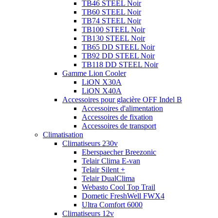
TB46 STEEL Noir
TB60 STEEL Noir
TB74 STEEL Noir
TB100 STEEL Noir
TB130 STEEL Noir
TB65 DD STEEL Noir
TB92 DD STEEL Noir
TB118 DD STEEL Noir
Gamme Lion Cooler
LiON X30A
LiON X40A
Accessoires pour glacière OFF Indel B
Accessoires d'alimentation
Accessoires de fixation
Accessoires de transport
Climatisation
Climatiseurs 230v
Eberspaecher Breezonic
Telair Clima E-van
Telair Silent +
Telair DualClima
Webasto Cool Top Trail
Dometic FreshWell FWX4
Ultra Comfort 6000
Climatiseurs 12v