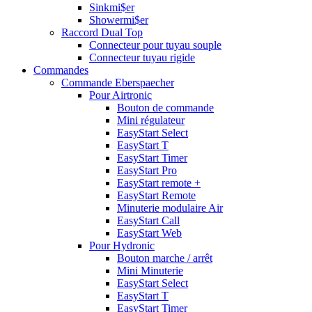
Sinkmi$er
Showermi$er
Raccord Dual Top
Connecteur pour tuyau souple
Connecteur tuyau rigide
Commandes
Commande Eberspaecher
Pour Airtronic
Bouton de commande
Mini régulateur
EasyStart Select
EasyStart T
EasyStart Timer
EasyStart Pro
EasyStart remote +
EasyStart Remote
Minuterie modulaire Air
EasyStart Call
EasyStart Web
Pour Hydronic
Bouton marche / arrêt
Mini Minuterie
EasyStart Select
EasyStart T
EasyStart Timer