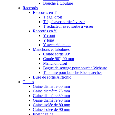
Bouche à tubulure
Raccords
Raccords en T
T égal droit
T égal avec sortie à visser
T réducteur avec sortie à visser
Raccords en Y
Y court
Y long
Y avec réduction
Manchons et tubulures
Coude sortie 90°
Coude 90°, 90 mm
Manchon droit
Bague de serrage pour bouche Webasto
Tubulure pour bouche Eberspaecher
Buse de sortie Airtronic
Gaines
Gaine diamètre 60 mm
Gaine diamètre 75 mm
Gaine diamètre 80 mm
Gaine diamètre 90 mm
Gaine isolée de 80 mm
Gaine isolée de 90 mm
Isolant gaine