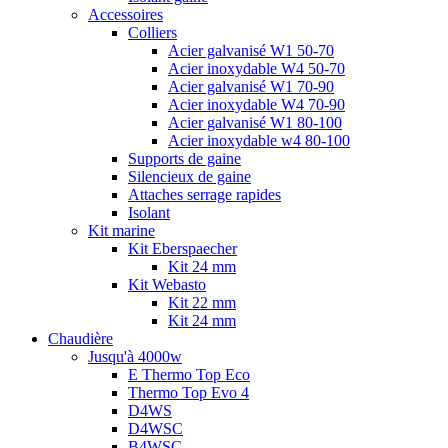
Accessoires
Colliers
Acier galvanisé W1 50-70
Acier inoxydable W4 50-70
Acier galvanisé W1 70-90
Acier inoxydable W4 70-90
Acier galvanisé W1 80-100
Acier inoxydable w4 80-100
Supports de gaine
Silencieux de gaine
Attaches serrage rapides
Isolant
Kit marine
Kit Eberspaecher
Kit 24 mm
Kit Webasto
Kit 22 mm
Kit 24 mm
Chaudière
Jusqu'à 4000w
E Thermo Top Eco
Thermo Top Evo 4
D4WS
D4WSC
B4WSC