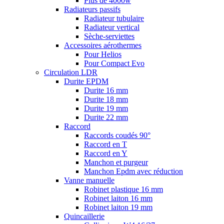
Plus de 4000w
Radiateurs passifs
Radiateur tubulaire
Radiateur vertical
Sèche-serviettes
Accessoires aérothermes
Pour Helios
Pour Compact Evo
Circulation LDR
Durite EPDM
Durite 16 mm
Durite 18 mm
Durite 19 mm
Durite 22 mm
Raccord
Raccords coudés 90°
Raccord en T
Raccord en Y
Manchon et purgeur
Manchon Epdm avec réduction
Vanne manuelle
Robinet plastique 16 mm
Robinet laiton 16 mm
Robinet laiton 19 mm
Quincaillerie