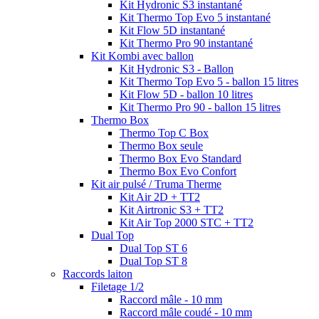
Kit Hydronic S3 instantané
Kit Thermo Top Evo 5 instantané
Kit Flow 5D instantané
Kit Thermo Pro 90 instantané
Kit Kombi avec ballon
Kit Hydronic S3 - Ballon
Kit Thermo Top Evo 5 - ballon 15 litres
Kit Flow 5D - ballon 10 litres
Kit Thermo Pro 90 - ballon 15 litres
Thermo Box
Thermo Top C Box
Thermo Box seule
Thermo Box Evo Standard
Thermo Box Evo Confort
Kit air pulsé / Truma Therme
Kit Air 2D + TT2
Kit Airtronic S3 + TT2
Kit Air Top 2000 STC + TT2
Dual Top
Dual Top ST 6
Dual Top ST 8
Raccords laiton
Filetage 1/2
Raccord mâle - 10 mm
Raccord mâle coudé - 10 mm