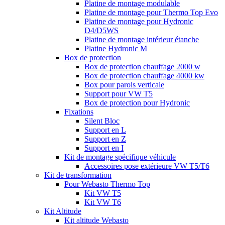
Platine de montage modulable
Platine de montage pour Thermo Top Evo
Platine de montage pour Hydronic
D4/D5WS
Platine de montage intérieur étanche
Platine Hydronic M
Box de protection
Box de protection chauffage 2000 w
Box de protection chauffage 4000 kw
Box pour parois verticale
Support pour VW T5
Box de protection pour Hydronic
Fixations
Silent Bloc
Support en L
Support en Z
Support en I
Kit de montage spécifique véhicule
Accessoires pose extérieure VW T5/T6
Kit de transformation
Pour Webasto Thermo Top
Kit VW T5
Kit VW T6
Kit Altitude
Kit altitude Webasto