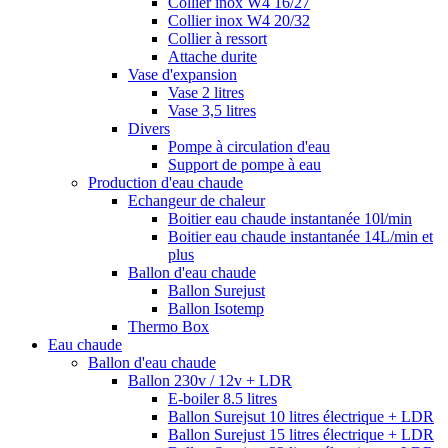
Collier inox W4 16/27
Collier inox W4 20/32
Collier à ressort
Attache durite
Vase d'expansion
Vase 2 litres
Vase 3,5 litres
Divers
Pompe à circulation d'eau
Support de pompe à eau
Production d'eau chaude
Echangeur de chaleur
Boitier eau chaude instantanée 10l/min
Boitier eau chaude instantanée 14L/min et
plus
Ballon d'eau chaude
Ballon Surejust
Ballon Isotemp
Thermo Box
Eau chaude
Ballon d'eau chaude
Ballon 230v / 12v + LDR
E-boiler 8.5 litres
Ballon Surejsut 10 litres électrique + LDR
Ballon Surejust 15 litres électrique + LDR