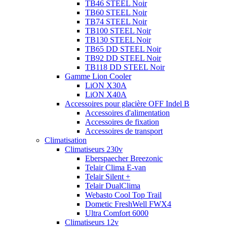
TB46 STEEL Noir
TB60 STEEL Noir
TB74 STEEL Noir
TB100 STEEL Noir
TB130 STEEL Noir
TB65 DD STEEL Noir
TB92 DD STEEL Noir
TB118 DD STEEL Noir
Gamme Lion Cooler
LiON X30A
LiON X40A
Accessoires pour glacière OFF Indel B
Accessoires d'alimentation
Accessoires de fixation
Accessoires de transport
Climatisation
Climatiseurs 230v
Eberspaecher Breezonic
Telair Clima E-van
Telair Silent +
Telair DualClima
Webasto Cool Top Trail
Dometic FreshWell FWX4
Ultra Comfort 6000
Climatiseurs 12v