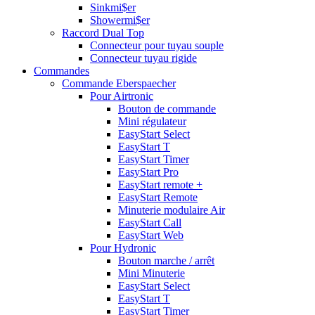
Sinkmi$er
Showermi$er
Raccord Dual Top
Connecteur pour tuyau souple
Connecteur tuyau rigide
Commandes
Commande Eberspaecher
Pour Airtronic
Bouton de commande
Mini régulateur
EasyStart Select
EasyStart T
EasyStart Timer
EasyStart Pro
EasyStart remote +
EasyStart Remote
Minuterie modulaire Air
EasyStart Call
EasyStart Web
Pour Hydronic
Bouton marche / arrêt
Mini Minuterie
EasyStart Select
EasyStart T
EasyStart Timer