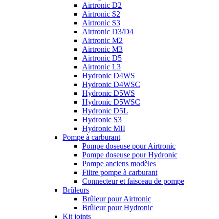
Airtronic D2
Airtronic S2
Airtronic S3
Airtronic D3/D4
Airtronic M2
Airtronic M3
Airtronic D5
Airtronic L3
Hydronic D4WS
Hydronic D4WSC
Hydronic D5WS
Hydronic D5WSC
Hydronic D5L
Hydronic S3
Hydronic MII
Pompe à carburant
Pompe doseuse pour Airtronic
Pompe doseuse pour Hydronic
Pompe anciens modèles
Filtre pompe à carburant
Connecteur et faisceau de pompe
Brûleurs
Brûleur pour Airtronic
Brûleur pour Hydronic
Kit joints