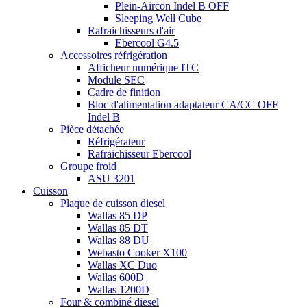
Plein-Aircon Indel B OFF
Sleeping Well Cube
Rafraichisseurs d'air
Ebercool G4.5
Accessoires réfrigération
Afficheur numérique ITC
Module SEC
Cadre de finition
Bloc d'alimentation adaptateur CA/CC OFF
Indel B
Pièce détachée
Réfrigérateur
Rafraichisseur Ebercool
Groupe froid
ASU 3201
Cuisson
Plaque de cuisson diesel
Wallas 85 DP
Wallas 85 DT
Wallas 88 DU
Webasto Cooker X100
Wallas XC Duo
Wallas 600D
Wallas 1200D
Four & combiné diesel