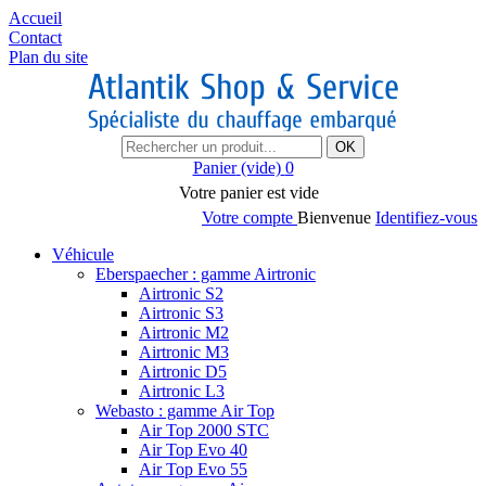
Accueil
Contact
Plan du site
OK
Panier
(vide)
0
Votre panier est vide
Votre compte
Bienvenue
Identifiez-vous
Véhicule
Eberspaecher : gamme Airtronic
Airtronic S2
Airtronic S3
Airtronic M2
Airtronic M3
Airtronic D5
Airtronic L3
Webasto : gamme Air Top
Air Top 2000 STC
Air Top Evo 40
Air Top Evo 55