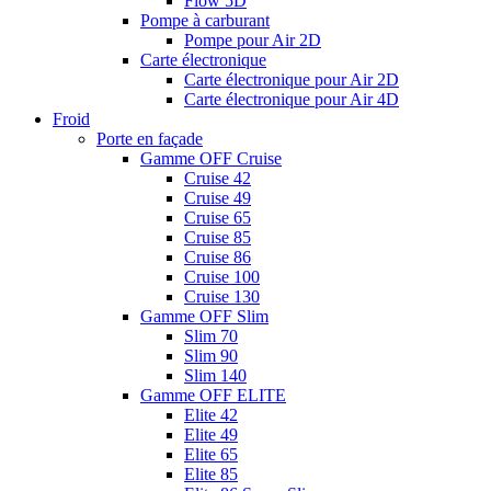
Flow 5D
Pompe à carburant
Pompe pour Air 2D
Carte électronique
Carte électronique pour Air 2D
Carte électronique pour Air 4D
Froid
Porte en façade
Gamme OFF Cruise
Cruise 42
Cruise 49
Cruise 65
Cruise 85
Cruise 86
Cruise 100
Cruise 130
Gamme OFF Slim
Slim 70
Slim 90
Slim 140
Gamme OFF ELITE
Elite 42
Elite 49
Elite 65
Elite 85