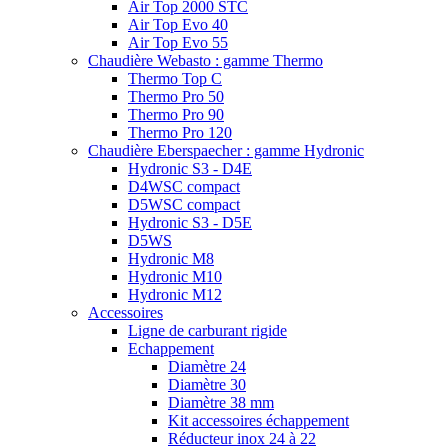
Air Top 2000 STC
Air Top Evo 40
Air Top Evo 55
Chaudière Webasto : gamme Thermo
Thermo Top C
Thermo Pro 50
Thermo Pro 90
Thermo Pro 120
Chaudière Eberspaecher : gamme Hydronic
Hydronic S3 - D4E
D4WSC compact
D5WSC compact
Hydronic S3 - D5E
D5WS
Hydronic M8
Hydronic M10
Hydronic M12
Accessoires
Ligne de carburant rigide
Echappement
Diamètre 24
Diamètre 30
Diamètre 38 mm
Kit accessoires échappement
Réducteur inox 24 à 22