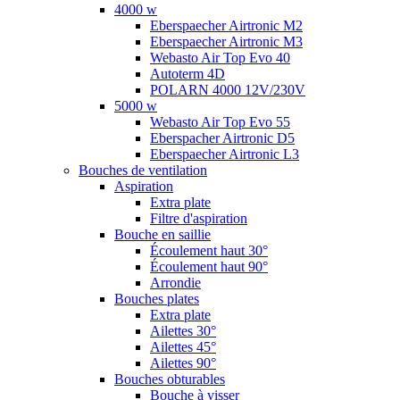
4000 w
Eberspaecher Airtronic M2
Eberspaecher Airtronic M3
Webasto Air Top Evo 40
Autoterm 4D
POLARN 4000 12V/230V
5000 w
Webasto Air Top Evo 55
Eberspacher Airtronic D5
Eberspaecher Airtronic L3
Bouches de ventilation
Aspiration
Extra plate
Filtre d'aspiration
Bouche en saillie
Écoulement haut 30°
Écoulement haut 90°
Arrondie
Bouches plates
Extra plate
Ailettes 30°
Ailettes 45°
Ailettes 90°
Bouches obturables
Bouche à visser