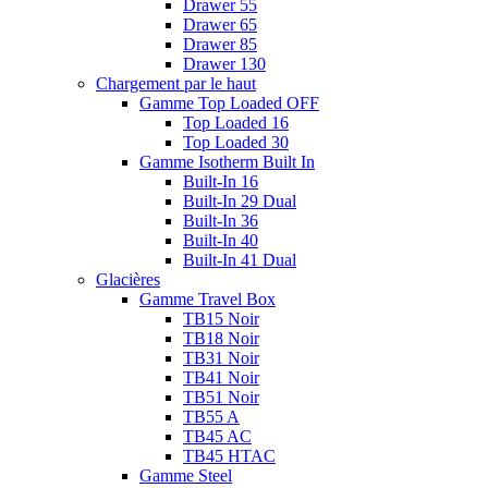
Drawer 55
Drawer 65
Drawer 85
Drawer 130
Chargement par le haut
Gamme Top Loaded OFF
Top Loaded 16
Top Loaded 30
Gamme Isotherm Built In
Built-In 16
Built-In 29 Dual
Built-In 36
Built-In 40
Built-In 41 Dual
Glacières
Gamme Travel Box
TB15 Noir
TB18 Noir
TB31 Noir
TB41 Noir
TB51 Noir
TB55 A
TB45 AC
TB45 HTAC
Gamme Steel