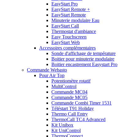
EasyStart Pro
EasyStart Remote +
EasyStart Remote
Minuterie modulaire Eau
EasyStart Call
Thermostat d'ambiance
Easy Touchscreen
EasyStart Web
Accessoires complémentaires
Sonde d'affichage de température
Boitier pour minuterie modulaire
Boitier encastrement Easystart Pro
Commande Webasto
Pour Air Top
Potentiomètre rotatif
MultiControl
Commande MC04
Commande MC05
Commande Combi Timer 1531
Téléstart T91 Holiday
Thermo Call Entry
ThermoCall TC4 Advanced
Kit Unibox
Kit UniControl
ThermoConnect