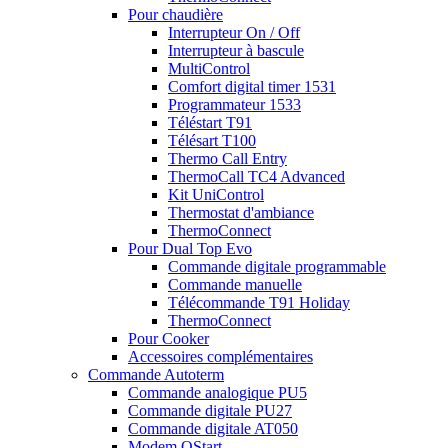
Pour chaudière
Interrupteur On / Off
Interrupteur à bascule
MultiControl
Comfort digital timer 1531
Programmateur 1533
Téléstart T91
Télésart T100
Thermo Call Entry
ThermoCall TC4 Advanced
Kit UniControl
Thermostat d'ambiance
ThermoConnect
Pour Dual Top Evo
Commande digitale programmable
Commande manuelle
Télécommande T91 Holiday
ThermoConnect
Pour Cooker
Accessoires complémentaires
Commande Autoterm
Commande analogique PU5
Commande digitale PU27
Commande digitale AT050
Modem QStart