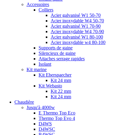
Accessoires
Colliers
Acier galvanisé W1 50-70
Acier inoxydable W4 50-70
Acier galvanisé W1 70-90
Acier inoxydable W4 70-90
Acier galvanisé W1 80-100
Acier inoxydable w4 80-100
Supports de gaine
Silencieux de gaine
Attaches serrage rapides
Isolant
Kit marine
Kit Eberspaecher
Kit 24 mm
Kit Webasto
Kit 22 mm
Kit 24 mm
Chaudière
Jusqu'à 4000w
E Thermo Top Eco
Thermo Top Evo 4
D4WS
D4WSC
B4WSC