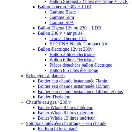
Ballon Surejust 22 litres électrique + LDR
Ballon Isotemp 230v + LDR
Gamme Basic
Gamme Slim
Gamme SPA
Ballon Elgena 12v ou 230 + LDR
Ballon 230 v + air pulsé
Truma Therme TT2
ELGENA Nautic Compact Air
Ballon électrique 12v et 230v
Ballon 3 litres électrique
Ballon 6 litres électrique
Pièces détachées ballon électrique
Ballon 8.5 litres électrique
Échangeur à plaques
Boitier eau chaude instantanée 7l/min
Boitier eau chaude instantanée 10l/min
Boitier eau chaude instantanée 14l/min et plus
Boitier d'isolation
Chauffe-eau gaz / 230 v
Boiler Whale 8 litres intérieur
Boiler Whale 8 litres extérieur
Boiler Whale 13 litres intérieur
Solutions intégrées chauffage + eau chaude
Kit Kombi instantané