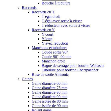
Bouche à tubulure
Raccords
Raccords en T
T égal droit
T égal avec sortie à visser
T réducteur avec sortie à visser
Raccords en Y
Y court
Y long
Y avec réduction
Manchons et tubulures
Coude sortie 90°
Coude 90°, 90 mm
Manchon droit
Bague de serrage pour bouche Webasto
Tubulure pour bouche Eberspaecher
Buse de sortie Airtronic
Gaines
Gaine diamètre 60 mm
Gaine diamètre 75 mm
Gaine diamètre 80 mm
Gaine diamètre 90 mm
Gaine isolée de 80 mm
Gaine isolée de 90 mm
Isolant gaine