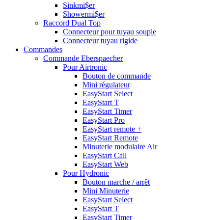
Sinkmi$er
Showermi$er
Raccord Dual Top
Connecteur pour tuyau souple
Connecteur tuyau rigide
Commandes
Commande Eberspaecher
Pour Airtronic
Bouton de commande
Mini régulateur
EasyStart Select
EasyStart T
EasyStart Timer
EasyStart Pro
EasyStart remote +
EasyStart Remote
Minuterie modulaire Air
EasyStart Call
EasyStart Web
Pour Hydronic
Bouton marche / arrêt
Mini Minuterie
EasyStart Select
EasyStart T
EasyStart Timer