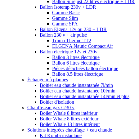
Ballon Surejust 22 litres électrique + LDR
Ballon Isotemp 230v + LDR
Gamme Basic
Gamme Slim
Gamme SPA
Ballon Elgena 12v ou 230 + LDR
Ballon 230 v + air pulsé
Truma Therme TT2
ELGENA Nautic Compact Air
Ballon électrique 12v et 230v
Ballon 3 litres électrique
Ballon 6 litres électrique
Pièces détachées ballon électrique
Ballon 8.5 litres électrique
Échangeur à plaques
Boitier eau chaude instantanée 7l/min
Boitier eau chaude instantanée 10l/min
Boitier eau chaude instantanée 14l/min et plus
Boitier d'isolation
Chauffe-eau gaz / 230 v
Boiler Whale 8 litres intérieur
Boiler Whale 8 litres extérieur
Boiler Whale 13 litres intérieur
Solutions intégrées chauffage + eau chaude
Kit Kombi instantané