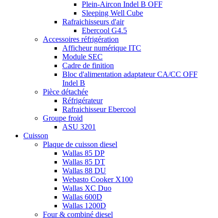
Plein-Aircon Indel B OFF
Sleeping Well Cube
Rafraichisseurs d'air
Ebercool G4.5
Accessoires réfrigération
Afficheur numérique ITC
Module SEC
Cadre de finition
Bloc d'alimentation adaptateur CA/CC OFF
Indel B
Pièce détachée
Réfrigérateur
Rafraichisseur Ebercool
Groupe froid
ASU 3201
Cuisson
Plaque de cuisson diesel
Wallas 85 DP
Wallas 85 DT
Wallas 88 DU
Webasto Cooker X100
Wallas XC Duo
Wallas 600D
Wallas 1200D
Four & combiné diesel