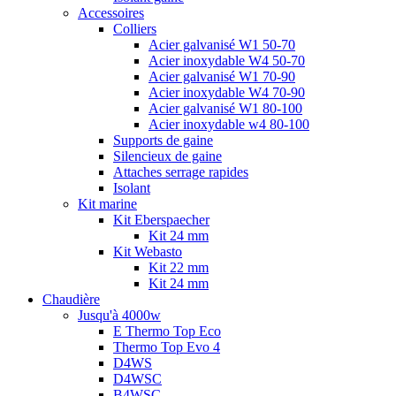
Accessoires
Colliers
Acier galvanisé W1 50-70
Acier inoxydable W4 50-70
Acier galvanisé W1 70-90
Acier inoxydable W4 70-90
Acier galvanisé W1 80-100
Acier inoxydable w4 80-100
Supports de gaine
Silencieux de gaine
Attaches serrage rapides
Isolant
Kit marine
Kit Eberspaecher
Kit 24 mm
Kit Webasto
Kit 22 mm
Kit 24 mm
Chaudière
Jusqu'à 4000w
E Thermo Top Eco
Thermo Top Evo 4
D4WS
D4WSC
B4WSC