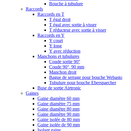
Bouche à tubulure
Raccords
Raccords en T
T égal droit
T égal avec sortie à visser
T réducteur avec sortie à visser
Raccords en Y
Y court
Y long
Y avec réduction
Manchons et tubulures
Coude sortie 90°
Coude 90°, 90 mm
Manchon droit
Bague de serrage pour bouche Webasto
Tubulure pour bouche Eberspaecher
Buse de sortie Airtronic
Gaines
Gaine diamètre 60 mm
Gaine diamètre 75 mm
Gaine diamètre 80 mm
Gaine diamètre 90 mm
Gaine isolée de 80 mm
Gaine isolée de 90 mm
Isolant gaine