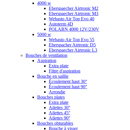
4000 w
Eberspaecher Airtronic M2
Eberspaecher Airtronic M3
Webasto Air Top Evo 40
Autoterm 4D
POLARN 4000 12V/230V
5000 w
Webasto Air Top Evo 55
Eberspacher Airtronic D5
Eberspaecher Airtronic L3
Bouches de ventilation
Aspiration
Extra plate
Filtre d'aspiration
Bouche en saillie
Écoulement haut 30°
Écoulement haut 90°
Arrondie
Bouches plates
Extra plate
Ailettes 30°
Ailettes 45°
Ailettes 90°
Bouches obturables
Bouche à visser