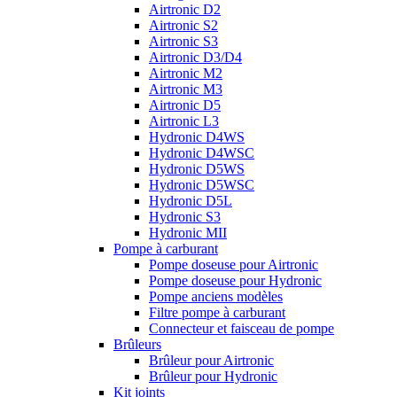
Airtronic D2
Airtronic S2
Airtronic S3
Airtronic D3/D4
Airtronic M2
Airtronic M3
Airtronic D5
Airtronic L3
Hydronic D4WS
Hydronic D4WSC
Hydronic D5WS
Hydronic D5WSC
Hydronic D5L
Hydronic S3
Hydronic MII
Pompe à carburant
Pompe doseuse pour Airtronic
Pompe doseuse pour Hydronic
Pompe anciens modèles
Filtre pompe à carburant
Connecteur et faisceau de pompe
Brûleurs
Brûleur pour Airtronic
Brûleur pour Hydronic
Kit joints