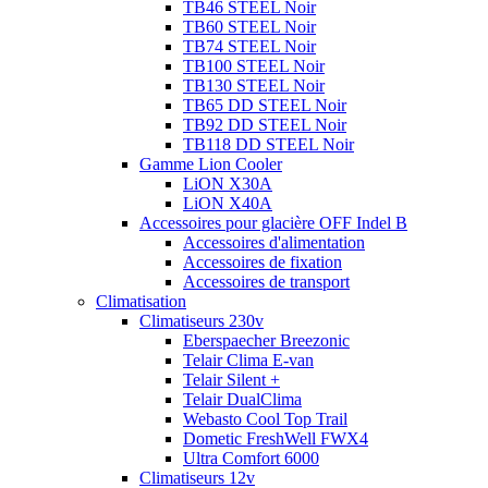
TB46 STEEL Noir
TB60 STEEL Noir
TB74 STEEL Noir
TB100 STEEL Noir
TB130 STEEL Noir
TB65 DD STEEL Noir
TB92 DD STEEL Noir
TB118 DD STEEL Noir
Gamme Lion Cooler
LiON X30A
LiON X40A
Accessoires pour glacière OFF Indel B
Accessoires d'alimentation
Accessoires de fixation
Accessoires de transport
Climatisation
Climatiseurs 230v
Eberspaecher Breezonic
Telair Clima E-van
Telair Silent +
Telair DualClima
Webasto Cool Top Trail
Dometic FreshWell FWX4
Ultra Comfort 6000
Climatiseurs 12v