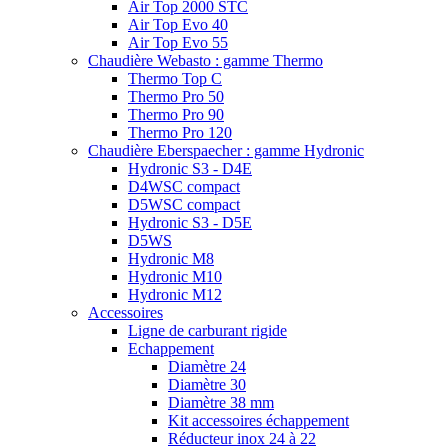
Air Top 2000 STC
Air Top Evo 40
Air Top Evo 55
Chaudière Webasto : gamme Thermo
Thermo Top C
Thermo Pro 50
Thermo Pro 90
Thermo Pro 120
Chaudière Eberspaecher : gamme Hydronic
Hydronic S3 - D4E
D4WSC compact
D5WSC compact
Hydronic S3 - D5E
D5WS
Hydronic M8
Hydronic M10
Hydronic M12
Accessoires
Ligne de carburant rigide
Echappement
Diamètre 24
Diamètre 30
Diamètre 38 mm
Kit accessoires échappement
Réducteur inox 24 à 22