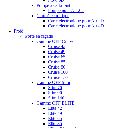
Flow 5D
Pompe à carburant
Pompe pour Air 2D
Carte électronique
Carte électronique pour Air 2D
Carte électronique pour Air 4D
Froid
Porte en façade
Gamme OFF Cruise
Cruise 42
Cruise 49
Cruise 65
Cruise 85
Cruise 86
Cruise 100
Cruise 130
Gamme OFF Slim
Slim 70
Slim 90
Slim 140
Gamme OFF ELITE
Elite 42
Elite 49
Elite 65
Elite 85