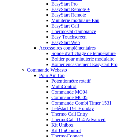
EasyStart Pro
EasyStart Remote +
EasyStart Remote
Minuterie modulaire Eau
EasyStart Call
Thermostat d'ambiance
Easy Touchscreen
EasyStart Web
Accessoires complémentaires
Sonde d'affichage de température
Boitier pour minuterie modulaire
Boitier encastrement Easystart Pro
Commande Webasto
Pour Air Top
Potentiomètre rotatif
MultiControl
Commande MC04
Commande MC05
Commande Combi Timer 1531
Téléstart T91 Holiday
Thermo Call Entry
ThermoCall TC4 Advanced
Kit Unibox
Kit UniControl
ThermoConnect