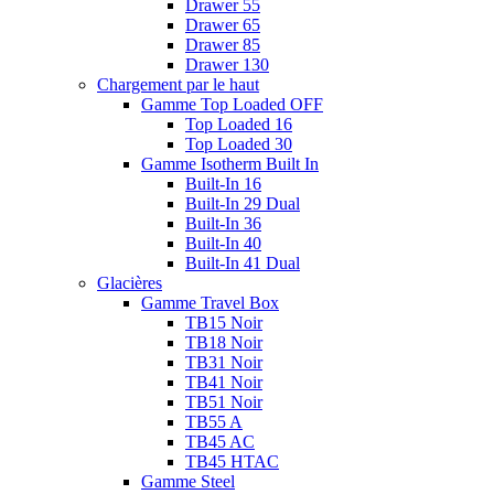
Drawer 55
Drawer 65
Drawer 85
Drawer 130
Chargement par le haut
Gamme Top Loaded OFF
Top Loaded 16
Top Loaded 30
Gamme Isotherm Built In
Built-In 16
Built-In 29 Dual
Built-In 36
Built-In 40
Built-In 41 Dual
Glacières
Gamme Travel Box
TB15 Noir
TB18 Noir
TB31 Noir
TB41 Noir
TB51 Noir
TB55 A
TB45 AC
TB45 HTAC
Gamme Steel