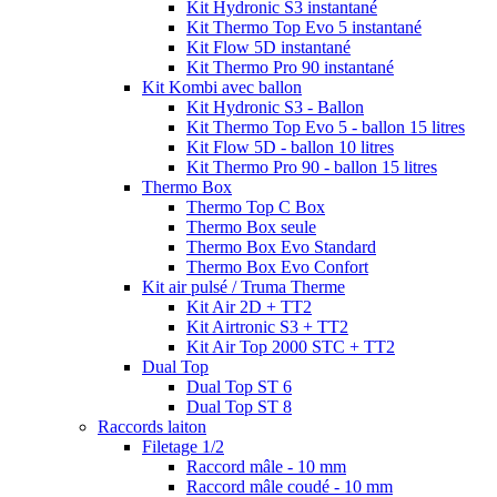
Kit Hydronic S3 instantané
Kit Thermo Top Evo 5 instantané
Kit Flow 5D instantané
Kit Thermo Pro 90 instantané
Kit Kombi avec ballon
Kit Hydronic S3 - Ballon
Kit Thermo Top Evo 5 - ballon 15 litres
Kit Flow 5D - ballon 10 litres
Kit Thermo Pro 90 - ballon 15 litres
Thermo Box
Thermo Top C Box
Thermo Box seule
Thermo Box Evo Standard
Thermo Box Evo Confort
Kit air pulsé / Truma Therme
Kit Air 2D + TT2
Kit Airtronic S3 + TT2
Kit Air Top 2000 STC + TT2
Dual Top
Dual Top ST 6
Dual Top ST 8
Raccords laiton
Filetage 1/2
Raccord mâle - 10 mm
Raccord mâle coudé - 10 mm