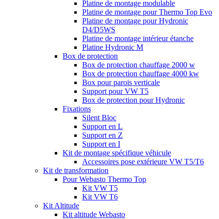
Platine de montage modulable
Platine de montage pour Thermo Top Evo
Platine de montage pour Hydronic
D4/D5WS
Platine de montage intérieur étanche
Platine Hydronic M
Box de protection
Box de protection chauffage 2000 w
Box de protection chauffage 4000 kw
Box pour parois verticale
Support pour VW T5
Box de protection pour Hydronic
Fixations
Silent Bloc
Support en L
Support en Z
Support en I
Kit de montage spécifique véhicule
Accessoires pose extérieure VW T5/T6
Kit de transformation
Pour Webasto Thermo Top
Kit VW T5
Kit VW T6
Kit Altitude
Kit altitude Webasto