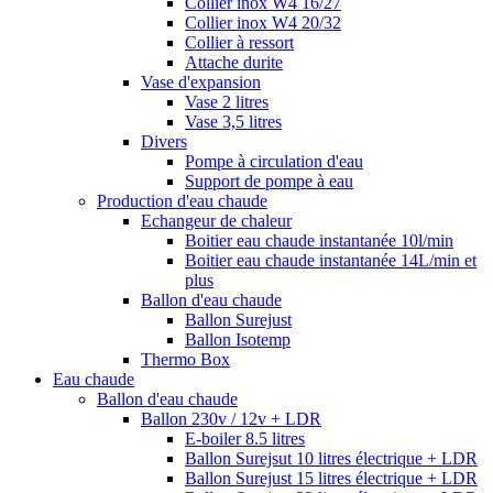
Collier inox W4 16/27
Collier inox W4 20/32
Collier à ressort
Attache durite
Vase d'expansion
Vase 2 litres
Vase 3,5 litres
Divers
Pompe à circulation d'eau
Support de pompe à eau
Production d'eau chaude
Echangeur de chaleur
Boitier eau chaude instantanée 10l/min
Boitier eau chaude instantanée 14L/min et
plus
Ballon d'eau chaude
Ballon Surejust
Ballon Isotemp
Thermo Box
Eau chaude
Ballon d'eau chaude
Ballon 230v / 12v + LDR
E-boiler 8.5 litres
Ballon Surejsut 10 litres électrique + LDR
Ballon Surejust 15 litres électrique + LDR