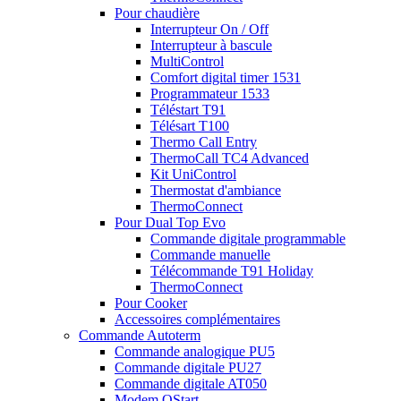
Pour chaudière
Interrupteur On / Off
Interrupteur à bascule
MultiControl
Comfort digital timer 1531
Programmateur 1533
Téléstart T91
Télésart T100
Thermo Call Entry
ThermoCall TC4 Advanced
Kit UniControl
Thermostat d'ambiance
ThermoConnect
Pour Dual Top Evo
Commande digitale programmable
Commande manuelle
Télécommande T91 Holiday
ThermoConnect
Pour Cooker
Accessoires complémentaires
Commande Autoterm
Commande analogique PU5
Commande digitale PU27
Commande digitale AT050
Modem QStart