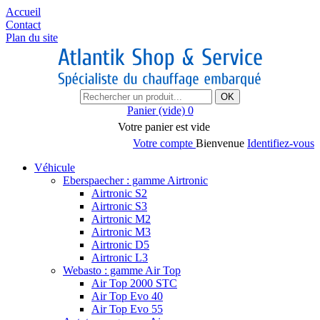
Accueil
Contact
Plan du site
OK
Panier
(vide)
0
Votre panier est vide
Votre compte
Bienvenue
Identifiez-vous
Véhicule
Eberspaecher : gamme Airtronic
Airtronic S2
Airtronic S3
Airtronic M2
Airtronic M3
Airtronic D5
Airtronic L3
Webasto : gamme Air Top
Air Top 2000 STC
Air Top Evo 40
Air Top Evo 55