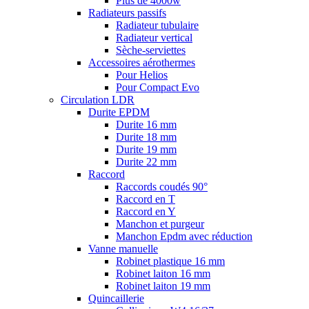
Plus de 4000w
Radiateurs passifs
Radiateur tubulaire
Radiateur vertical
Sèche-serviettes
Accessoires aérothermes
Pour Helios
Pour Compact Evo
Circulation LDR
Durite EPDM
Durite 16 mm
Durite 18 mm
Durite 19 mm
Durite 22 mm
Raccord
Raccords coudés 90°
Raccord en T
Raccord en Y
Manchon et purgeur
Manchon Epdm avec réduction
Vanne manuelle
Robinet plastique 16 mm
Robinet laiton 16 mm
Robinet laiton 19 mm
Quincaillerie