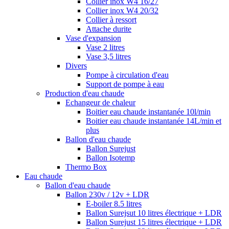
Collier inox W4 16/27
Collier inox W4 20/32
Collier à ressort
Attache durite
Vase d'expansion
Vase 2 litres
Vase 3,5 litres
Divers
Pompe à circulation d'eau
Support de pompe à eau
Production d'eau chaude
Echangeur de chaleur
Boitier eau chaude instantanée 10l/min
Boitier eau chaude instantanée 14L/min et
plus
Ballon d'eau chaude
Ballon Surejust
Ballon Isotemp
Thermo Box
Eau chaude
Ballon d'eau chaude
Ballon 230v / 12v + LDR
E-boiler 8.5 litres
Ballon Surejsut 10 litres électrique + LDR
Ballon Surejust 15 litres électrique + LDR