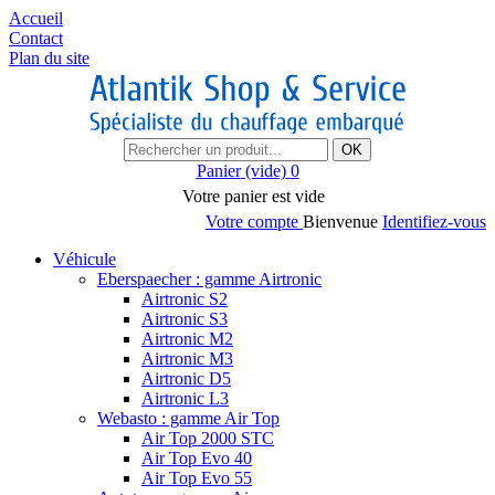
Accueil
Contact
Plan du site
OK
Panier
(vide)
0
Votre panier est vide
Votre compte
Bienvenue
Identifiez-vous
Véhicule
Eberspaecher : gamme Airtronic
Airtronic S2
Airtronic S3
Airtronic M2
Airtronic M3
Airtronic D5
Airtronic L3
Webasto : gamme Air Top
Air Top 2000 STC
Air Top Evo 40
Air Top Evo 55