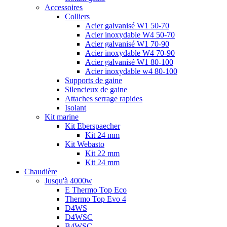
Accessoires
Colliers
Acier galvanisé W1 50-70
Acier inoxydable W4 50-70
Acier galvanisé W1 70-90
Acier inoxydable W4 70-90
Acier galvanisé W1 80-100
Acier inoxydable w4 80-100
Supports de gaine
Silencieux de gaine
Attaches serrage rapides
Isolant
Kit marine
Kit Eberspaecher
Kit 24 mm
Kit Webasto
Kit 22 mm
Kit 24 mm
Chaudière
Jusqu'à 4000w
E Thermo Top Eco
Thermo Top Evo 4
D4WS
D4WSC
B4WSC