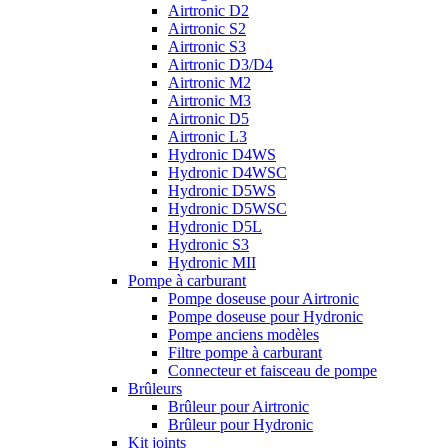
Airtronic D2
Airtronic S2
Airtronic S3
Airtronic D3/D4
Airtronic M2
Airtronic M3
Airtronic D5
Airtronic L3
Hydronic D4WS
Hydronic D4WSC
Hydronic D5WS
Hydronic D5WSC
Hydronic D5L
Hydronic S3
Hydronic MII
Pompe à carburant
Pompe doseuse pour Airtronic
Pompe doseuse pour Hydronic
Pompe anciens modèles
Filtre pompe à carburant
Connecteur et faisceau de pompe
Brûleurs
Brûleur pour Airtronic
Brûleur pour Hydronic
Kit joints