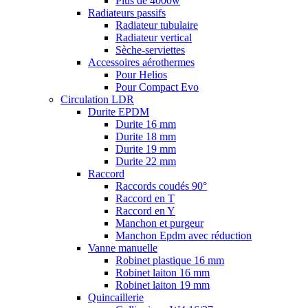
Plus de 4000w
Radiateurs passifs
Radiateur tubulaire
Radiateur vertical
Sèche-serviettes
Accessoires aérothermes
Pour Helios
Pour Compact Evo
Circulation LDR
Durite EPDM
Durite 16 mm
Durite 18 mm
Durite 19 mm
Durite 22 mm
Raccord
Raccords coudés 90°
Raccord en T
Raccord en Y
Manchon et purgeur
Manchon Epdm avec réduction
Vanne manuelle
Robinet plastique 16 mm
Robinet laiton 16 mm
Robinet laiton 19 mm
Quincaillerie