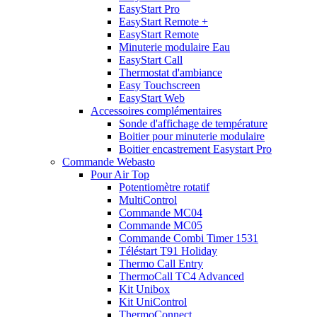
EasyStart Pro
EasyStart Remote +
EasyStart Remote
Minuterie modulaire Eau
EasyStart Call
Thermostat d'ambiance
Easy Touchscreen
EasyStart Web
Accessoires complémentaires
Sonde d'affichage de température
Boitier pour minuterie modulaire
Boitier encastrement Easystart Pro
Commande Webasto
Pour Air Top
Potentiomètre rotatif
MultiControl
Commande MC04
Commande MC05
Commande Combi Timer 1531
Téléstart T91 Holiday
Thermo Call Entry
ThermoCall TC4 Advanced
Kit Unibox
Kit UniControl
ThermoConnect