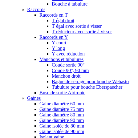
Bouche à tubulure
Raccords
Raccords en T
T égal droit
T égal avec sortie à visser
T réducteur avec sortie à visser
Raccords en Y
Y court
Y long
Y avec réduction
Manchons et tubulures
Coude sortie 90°
Coude 90°, 90 mm
Manchon droit
Bague de serrage pour bouche Webasto
Tubulure pour bouche Eberspaecher
Buse de sortie Airtronic
Gaines
Gaine diamètre 60 mm
Gaine diamètre 75 mm
Gaine diamètre 80 mm
Gaine diamètre 90 mm
Gaine isolée de 80 mm
Gaine isolée de 90 mm
Isolant gaine