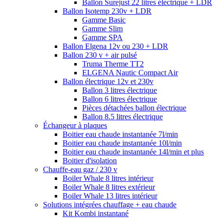
Ballon Surejust 22 litres électrique + LDR
Ballon Isotemp 230v + LDR
Gamme Basic
Gamme Slim
Gamme SPA
Ballon Elgena 12v ou 230 + LDR
Ballon 230 v + air pulsé
Truma Therme TT2
ELGENA Nautic Compact Air
Ballon électrique 12v et 230v
Ballon 3 litres électrique
Ballon 6 litres électrique
Pièces détachées ballon électrique
Ballon 8.5 litres électrique
Échangeur à plaques
Boitier eau chaude instantanée 7l/min
Boitier eau chaude instantanée 10l/min
Boitier eau chaude instantanée 14l/min et plus
Boitier d'isolation
Chauffe-eau gaz / 230 v
Boiler Whale 8 litres intérieur
Boiler Whale 8 litres extérieur
Boiler Whale 13 litres intérieur
Solutions intégrées chauffage + eau chaude
Kit Kombi instantané