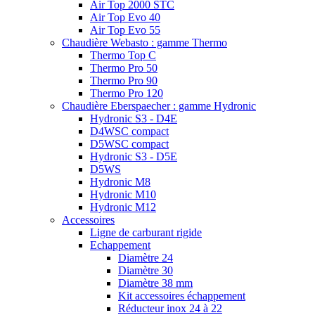
Air Top 2000 STC
Air Top Evo 40
Air Top Evo 55
Chaudière Webasto : gamme Thermo
Thermo Top C
Thermo Pro 50
Thermo Pro 90
Thermo Pro 120
Chaudière Eberspaecher : gamme Hydronic
Hydronic S3 - D4E
D4WSC compact
D5WSC compact
Hydronic S3 - D5E
D5WS
Hydronic M8
Hydronic M10
Hydronic M12
Accessoires
Ligne de carburant rigide
Echappement
Diamètre 24
Diamètre 30
Diamètre 38 mm
Kit accessoires échappement
Réducteur inox 24 à 22