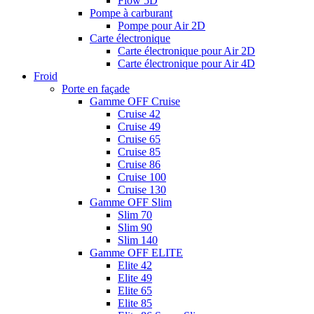
Flow 5D
Pompe à carburant
Pompe pour Air 2D
Carte électronique
Carte électronique pour Air 2D
Carte électronique pour Air 4D
Froid
Porte en façade
Gamme OFF Cruise
Cruise 42
Cruise 49
Cruise 65
Cruise 85
Cruise 86
Cruise 100
Cruise 130
Gamme OFF Slim
Slim 70
Slim 90
Slim 140
Gamme OFF ELITE
Elite 42
Elite 49
Elite 65
Elite 85