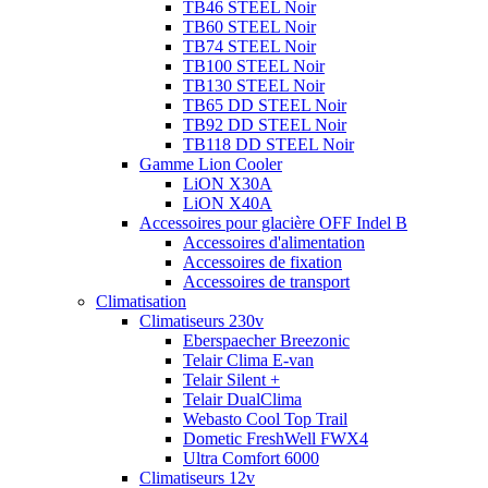
TB46 STEEL Noir
TB60 STEEL Noir
TB74 STEEL Noir
TB100 STEEL Noir
TB130 STEEL Noir
TB65 DD STEEL Noir
TB92 DD STEEL Noir
TB118 DD STEEL Noir
Gamme Lion Cooler
LiON X30A
LiON X40A
Accessoires pour glacière OFF Indel B
Accessoires d'alimentation
Accessoires de fixation
Accessoires de transport
Climatisation
Climatiseurs 230v
Eberspaecher Breezonic
Telair Clima E-van
Telair Silent +
Telair DualClima
Webasto Cool Top Trail
Dometic FreshWell FWX4
Ultra Comfort 6000
Climatiseurs 12v