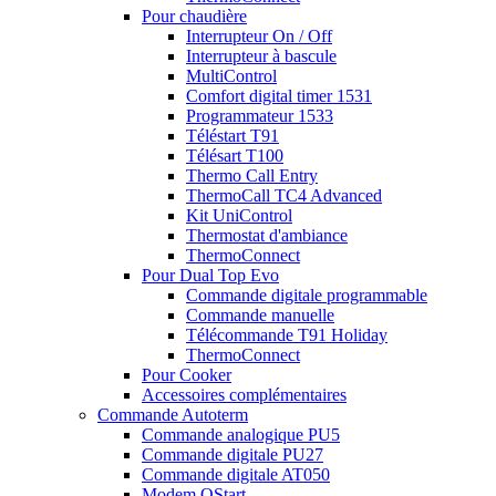
Pour chaudière
Interrupteur On / Off
Interrupteur à bascule
MultiControl
Comfort digital timer 1531
Programmateur 1533
Téléstart T91
Télésart T100
Thermo Call Entry
ThermoCall TC4 Advanced
Kit UniControl
Thermostat d'ambiance
ThermoConnect
Pour Dual Top Evo
Commande digitale programmable
Commande manuelle
Télécommande T91 Holiday
ThermoConnect
Pour Cooker
Accessoires complémentaires
Commande Autoterm
Commande analogique PU5
Commande digitale PU27
Commande digitale AT050
Modem QStart