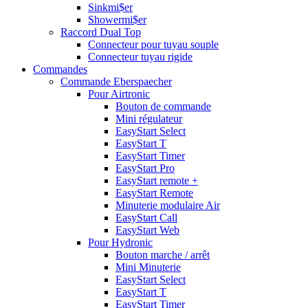
Sinkmi$er
Showermi$er
Raccord Dual Top
Connecteur pour tuyau souple
Connecteur tuyau rigide
Commandes
Commande Eberspaecher
Pour Airtronic
Bouton de commande
Mini régulateur
EasyStart Select
EasyStart T
EasyStart Timer
EasyStart Pro
EasyStart remote +
EasyStart Remote
Minuterie modulaire Air
EasyStart Call
EasyStart Web
Pour Hydronic
Bouton marche / arrêt
Mini Minuterie
EasyStart Select
EasyStart T
EasyStart Timer