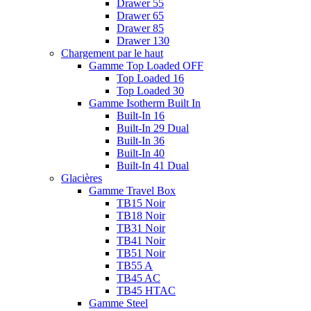
Drawer 55
Drawer 65
Drawer 85
Drawer 130
Chargement par le haut
Gamme Top Loaded OFF
Top Loaded 16
Top Loaded 30
Gamme Isotherm Built In
Built-In 16
Built-In 29 Dual
Built-In 36
Built-In 40
Built-In 41 Dual
Glacières
Gamme Travel Box
TB15 Noir
TB18 Noir
TB31 Noir
TB41 Noir
TB51 Noir
TB55 A
TB45 AC
TB45 HTAC
Gamme Steel