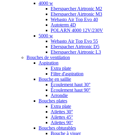
4000 w
Eberspaecher Airtronic M2
Eberspaecher Airtronic M3
Webasto Air Top Evo 40
Autoterm 4D
POLARN 4000 12V/230V
5000 w
Webasto Air Top Evo 55
Eberspacher Airtronic D5
Eberspaecher Airtronic L3
Bouches de ventilation
Aspiration
Extra plate
Filtre d'aspiration
Bouche en saillie
Écoulement haut 30°
Écoulement haut 90°
Arrondie
Bouches plates
Extra plate
Ailettes 30°
Ailettes 45°
Ailettes 90°
Bouches obturables
Bouche à visser