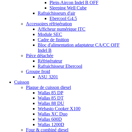
Plein-Aircon Indel B OFF
Sleeping Well Cube
Rafraichisseurs d'air
Ebercool G4.5
Accessoires réfrigération
Afficheur numérique ITC
Module SEC
Cadre de finition
Bloc d'alimentation adaptateur CA/CC OFF
Indel B
Pièce détachée
Réfrigérateur
Rafraichisseur Ebercool
Groupe froid
ASU 3201
Cuisson
Plaque de cuisson diesel
Wallas 85 DP
Wallas 85 DT
Wallas 88 DU
Webasto Cooker X100
Wallas XC Duo
Wallas 600D
Wallas 1200D
Four & combiné diesel