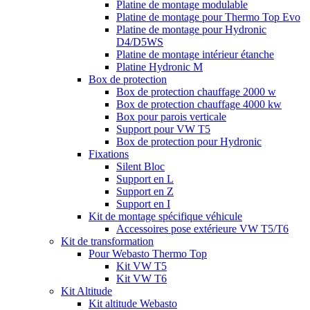
Platine de montage modulable
Platine de montage pour Thermo Top Evo
Platine de montage pour Hydronic
D4/D5WS
Platine de montage intérieur étanche
Platine Hydronic M
Box de protection
Box de protection chauffage 2000 w
Box de protection chauffage 4000 kw
Box pour parois verticale
Support pour VW T5
Box de protection pour Hydronic
Fixations
Silent Bloc
Support en L
Support en Z
Support en I
Kit de montage spécifique véhicule
Accessoires pose extérieure VW T5/T6
Kit de transformation
Pour Webasto Thermo Top
Kit VW T5
Kit VW T6
Kit Altitude
Kit altitude Webasto