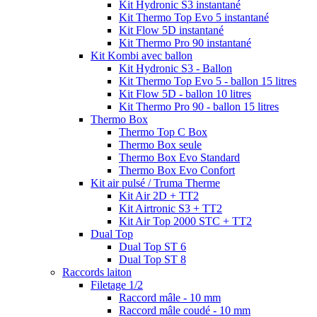
Kit Hydronic S3 instantané
Kit Thermo Top Evo 5 instantané
Kit Flow 5D instantané
Kit Thermo Pro 90 instantané
Kit Kombi avec ballon
Kit Hydronic S3 - Ballon
Kit Thermo Top Evo 5 - ballon 15 litres
Kit Flow 5D - ballon 10 litres
Kit Thermo Pro 90 - ballon 15 litres
Thermo Box
Thermo Top C Box
Thermo Box seule
Thermo Box Evo Standard
Thermo Box Evo Confort
Kit air pulsé / Truma Therme
Kit Air 2D + TT2
Kit Airtronic S3 + TT2
Kit Air Top 2000 STC + TT2
Dual Top
Dual Top ST 6
Dual Top ST 8
Raccords laiton
Filetage 1/2
Raccord mâle - 10 mm
Raccord mâle coudé - 10 mm