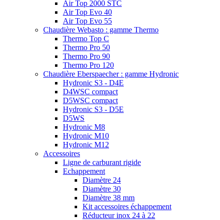
Air Top 2000 STC
Air Top Evo 40
Air Top Evo 55
Chaudière Webasto : gamme Thermo
Thermo Top C
Thermo Pro 50
Thermo Pro 90
Thermo Pro 120
Chaudière Eberspaecher : gamme Hydronic
Hydronic S3 - D4E
D4WSC compact
D5WSC compact
Hydronic S3 - D5E
D5WS
Hydronic M8
Hydronic M10
Hydronic M12
Accessoires
Ligne de carburant rigide
Echappement
Diamètre 24
Diamètre 30
Diamètre 38 mm
Kit accessoires échappement
Réducteur inox 24 à 22