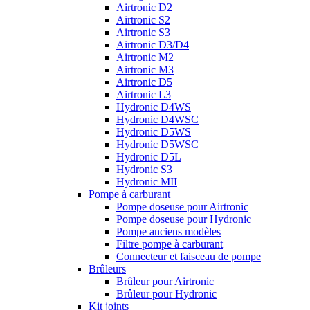
Airtronic D2
Airtronic S2
Airtronic S3
Airtronic D3/D4
Airtronic M2
Airtronic M3
Airtronic D5
Airtronic L3
Hydronic D4WS
Hydronic D4WSC
Hydronic D5WS
Hydronic D5WSC
Hydronic D5L
Hydronic S3
Hydronic MII
Pompe à carburant
Pompe doseuse pour Airtronic
Pompe doseuse pour Hydronic
Pompe anciens modèles
Filtre pompe à carburant
Connecteur et faisceau de pompe
Brûleurs
Brûleur pour Airtronic
Brûleur pour Hydronic
Kit joints