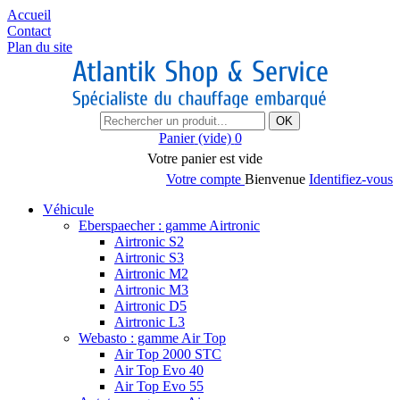
Accueil
Contact
Plan du site
OK
Panier
(vide)
0
Votre panier est vide
Votre compte
Bienvenue
Identifiez-vous
Véhicule
Eberspaecher : gamme Airtronic
Airtronic S2
Airtronic S3
Airtronic M2
Airtronic M3
Airtronic D5
Airtronic L3
Webasto : gamme Air Top
Air Top 2000 STC
Air Top Evo 40
Air Top Evo 55