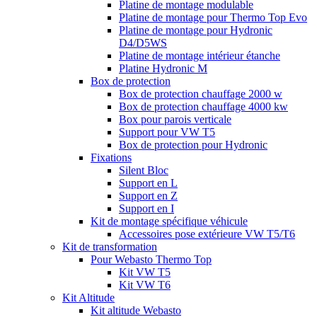
Platine de montage modulable
Platine de montage pour Thermo Top Evo
Platine de montage pour Hydronic
D4/D5WS
Platine de montage intérieur étanche
Platine Hydronic M
Box de protection
Box de protection chauffage 2000 w
Box de protection chauffage 4000 kw
Box pour parois verticale
Support pour VW T5
Box de protection pour Hydronic
Fixations
Silent Bloc
Support en L
Support en Z
Support en I
Kit de montage spécifique véhicule
Accessoires pose extérieure VW T5/T6
Kit de transformation
Pour Webasto Thermo Top
Kit VW T5
Kit VW T6
Kit Altitude
Kit altitude Webasto