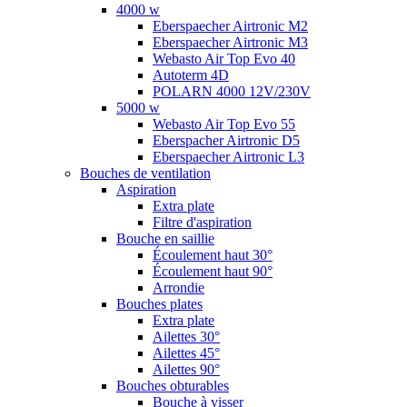
4000 w
Eberspaecher Airtronic M2
Eberspaecher Airtronic M3
Webasto Air Top Evo 40
Autoterm 4D
POLARN 4000 12V/230V
5000 w
Webasto Air Top Evo 55
Eberspacher Airtronic D5
Eberspaecher Airtronic L3
Bouches de ventilation
Aspiration
Extra plate
Filtre d'aspiration
Bouche en saillie
Écoulement haut 30°
Écoulement haut 90°
Arrondie
Bouches plates
Extra plate
Ailettes 30°
Ailettes 45°
Ailettes 90°
Bouches obturables
Bouche à visser