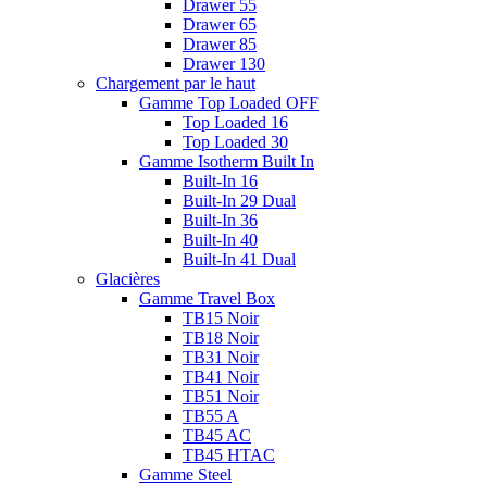
Drawer 55
Drawer 65
Drawer 85
Drawer 130
Chargement par le haut
Gamme Top Loaded OFF
Top Loaded 16
Top Loaded 30
Gamme Isotherm Built In
Built-In 16
Built-In 29 Dual
Built-In 36
Built-In 40
Built-In 41 Dual
Glacières
Gamme Travel Box
TB15 Noir
TB18 Noir
TB31 Noir
TB41 Noir
TB51 Noir
TB55 A
TB45 AC
TB45 HTAC
Gamme Steel