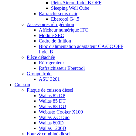
Plein-Aircon Indel B OFF
Sleeping Well Cube
Rafraichisseurs d'air
Ebercool G4.5
Accessoires réfrigération
Afficheur numérique ITC
Module SEC
Cadre de finition
Bloc d'alimentation adaptateur CA/CC OFF
Indel B
Pièce détachée
Réfrigérateur
Rafraichisseur Ebercool
Groupe froid
ASU 3201
Cuisson
Plaque de cuisson diesel
Wallas 85 DP
Wallas 85 DT
Wallas 88 DU
Webasto Cooker X100
Wallas XC Duo
Wallas 600D
Wallas 1200D
Four & combiné diesel