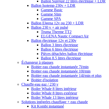
Ballon Surejust 22 litres électrique + LDR
Ballon Isotemp 230v + LDR
Gamme Basic
Gamme Slim
Gamme SPA
Ballon Elgena 12v ou 230 + LDR
Ballon 230 v + air pulsé
Truma Therme TT2
ELGENA Nautic Compact Air
Ballon électrique 12v et 230v
Ballon 3 litres électrique
Ballon 6 litres électrique
Pièces détachées ballon électrique
Ballon 8.5 litres électrique
Échangeur à plaques
Boitier eau chaude instantanée 7l/min
Boitier eau chaude instantanée 10l/min
Boitier eau chaude instantanée 14l/min et plus
Boitier d'isolation
Chauffe-eau gaz / 230 v
Boiler Whale 8 litres intérieur
Boiler Whale 8 litres extérieur
Boiler Whale 13 litres intérieur
Solutions intégrées chauffage + eau chaude
Kit Kombi instantané