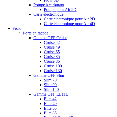
Flow 5D
Pompe à carburant
Pompe pour Air 2D
Carte électronique
Carte électronique pour Air 2D
Carte électronique pour Air 4D
Froid
Porte en façade
Gamme OFF Cruise
Cruise 42
Cruise 49
Cruise 65
Cruise 85
Cruise 86
Cruise 100
Cruise 130
Gamme OFF Slim
Slim 70
Slim 90
Slim 140
Gamme OFF ELITE
Elite 42
Elite 49
Elite 65
Elite 85