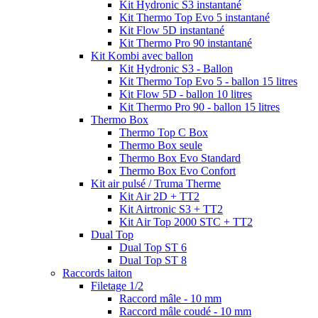
Kit Hydronic S3 instantané
Kit Thermo Top Evo 5 instantané
Kit Flow 5D instantané
Kit Thermo Pro 90 instantané
Kit Kombi avec ballon
Kit Hydronic S3 - Ballon
Kit Thermo Top Evo 5 - ballon 15 litres
Kit Flow 5D - ballon 10 litres
Kit Thermo Pro 90 - ballon 15 litres
Thermo Box
Thermo Top C Box
Thermo Box seule
Thermo Box Evo Standard
Thermo Box Evo Confort
Kit air pulsé / Truma Therme
Kit Air 2D + TT2
Kit Airtronic S3 + TT2
Kit Air Top 2000 STC + TT2
Dual Top
Dual Top ST 6
Dual Top ST 8
Raccords laiton
Filetage 1/2
Raccord mâle - 10 mm
Raccord mâle coudé - 10 mm