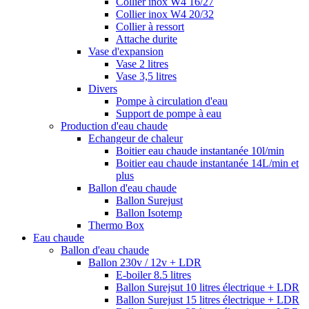
Collier inox W4 16/27
Collier inox W4 20/32
Collier à ressort
Attache durite
Vase d'expansion
Vase 2 litres
Vase 3,5 litres
Divers
Pompe à circulation d'eau
Support de pompe à eau
Production d'eau chaude
Echangeur de chaleur
Boitier eau chaude instantanée 10l/min
Boitier eau chaude instantanée 14L/min et
plus
Ballon d'eau chaude
Ballon Surejust
Ballon Isotemp
Thermo Box
Eau chaude
Ballon d'eau chaude
Ballon 230v / 12v + LDR
E-boiler 8.5 litres
Ballon Surejsut 10 litres électrique + LDR
Ballon Surejust 15 litres électrique + LDR