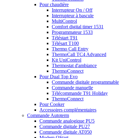
Pour chaudière
Interrupteur On / Off
Interrupteur à bascule
MultiControl
Comfort digital timer 1531
Programmateur 1533
Téléstart T91
Télésart T100
Thermo Call Entry
ThermoCall TC4 Advanced
Kit UniControl
Thermostat d'ambiance
ThermoConnect
Pour Dual Top Evo
Commande digitale programmable
Commande manuelle
Télécommande T91 Holiday
ThermoConnect
Pour Cooker
Accessoires complémentaires
Commande Autoterm
Commande analogique PU5
Commande digitale PU27
Commande digitale AT050
Modem QStart