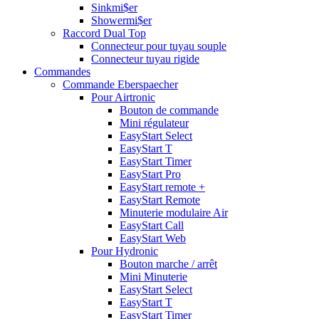
Sinkmi$er
Showermi$er
Raccord Dual Top
Connecteur pour tuyau souple
Connecteur tuyau rigide
Commandes
Commande Eberspaecher
Pour Airtronic
Bouton de commande
Mini régulateur
EasyStart Select
EasyStart T
EasyStart Timer
EasyStart Pro
EasyStart remote +
EasyStart Remote
Minuterie modulaire Air
EasyStart Call
EasyStart Web
Pour Hydronic
Bouton marche / arrêt
Mini Minuterie
EasyStart Select
EasyStart T
EasyStart Timer