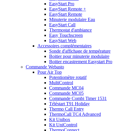
EasyStart Pro
EasyStart Remote +
EasyStart Remote
Minuterie modulaire Eau
EasyStart Call
Thermostat d'ambiance
Easy Touchscreen
EasyStart Web
Accessoires complémentaires
Sonde d'affichage de température
Boitier pour minuterie modulaire
Boitier encastrement Easystart Pro
Commande Webasto
Pour Air Top
Potentiomètre rotatif
MultiControl
Commande MC04
Commande MC05
Commande Combi Timer 1531
Téléstart T91 Holiday
Thermo Call Entry
ThermoCall TC4 Advanced
Kit Unibox
Kit UniControl
ThermoConnect