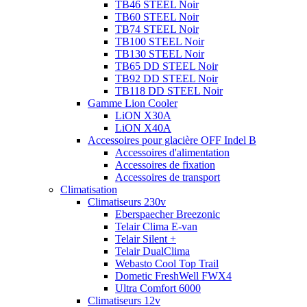
TB46 STEEL Noir
TB60 STEEL Noir
TB74 STEEL Noir
TB100 STEEL Noir
TB130 STEEL Noir
TB65 DD STEEL Noir
TB92 DD STEEL Noir
TB118 DD STEEL Noir
Gamme Lion Cooler
LiON X30A
LiON X40A
Accessoires pour glacière OFF Indel B
Accessoires d'alimentation
Accessoires de fixation
Accessoires de transport
Climatisation
Climatiseurs 230v
Eberspaecher Breezonic
Telair Clima E-van
Telair Silent +
Telair DualClima
Webasto Cool Top Trail
Dometic FreshWell FWX4
Ultra Comfort 6000
Climatiseurs 12v