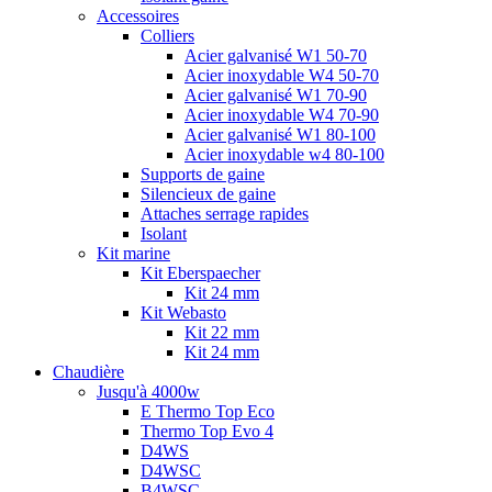
Accessoires
Colliers
Acier galvanisé W1 50-70
Acier inoxydable W4 50-70
Acier galvanisé W1 70-90
Acier inoxydable W4 70-90
Acier galvanisé W1 80-100
Acier inoxydable w4 80-100
Supports de gaine
Silencieux de gaine
Attaches serrage rapides
Isolant
Kit marine
Kit Eberspaecher
Kit 24 mm
Kit Webasto
Kit 22 mm
Kit 24 mm
Chaudière
Jusqu'à 4000w
E Thermo Top Eco
Thermo Top Evo 4
D4WS
D4WSC
B4WSC