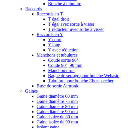
Bouche à tubulure
Raccords
Raccords en T
T égal droit
T égal avec sortie à visser
T réducteur avec sortie à visser
Raccords en Y
Y court
Y long
Y avec réduction
Manchons et tubulures
Coude sortie 90°
Coude 90°, 90 mm
Manchon droit
Bague de serrage pour bouche Webasto
Tubulure pour bouche Eberspaecher
Buse de sortie Airtronic
Gaines
Gaine diamètre 60 mm
Gaine diamètre 75 mm
Gaine diamètre 80 mm
Gaine diamètre 90 mm
Gaine isolée de 80 mm
Gaine isolée de 90 mm
Isolant gaine