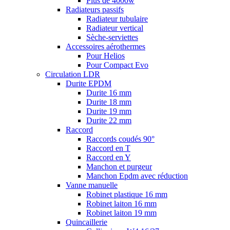
Plus de 4000w
Radiateurs passifs
Radiateur tubulaire
Radiateur vertical
Sèche-serviettes
Accessoires aérothermes
Pour Helios
Pour Compact Evo
Circulation LDR
Durite EPDM
Durite 16 mm
Durite 18 mm
Durite 19 mm
Durite 22 mm
Raccord
Raccords coudés 90°
Raccord en T
Raccord en Y
Manchon et purgeur
Manchon Epdm avec réduction
Vanne manuelle
Robinet plastique 16 mm
Robinet laiton 16 mm
Robinet laiton 19 mm
Quincaillerie