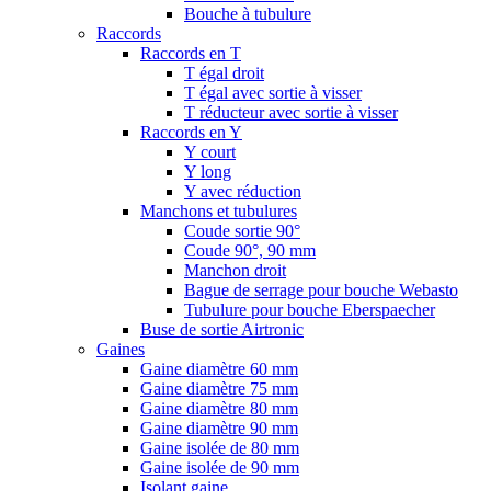
Bouche à tubulure
Raccords
Raccords en T
T égal droit
T égal avec sortie à visser
T réducteur avec sortie à visser
Raccords en Y
Y court
Y long
Y avec réduction
Manchons et tubulures
Coude sortie 90°
Coude 90°, 90 mm
Manchon droit
Bague de serrage pour bouche Webasto
Tubulure pour bouche Eberspaecher
Buse de sortie Airtronic
Gaines
Gaine diamètre 60 mm
Gaine diamètre 75 mm
Gaine diamètre 80 mm
Gaine diamètre 90 mm
Gaine isolée de 80 mm
Gaine isolée de 90 mm
Isolant gaine