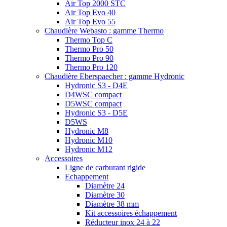
Air Top 2000 STC
Air Top Evo 40
Air Top Evo 55
Chaudière Webasto : gamme Thermo
Thermo Top C
Thermo Pro 50
Thermo Pro 90
Thermo Pro 120
Chaudière Eberspaecher : gamme Hydronic
Hydronic S3 - D4E
D4WSC compact
D5WSC compact
Hydronic S3 - D5E
D5WS
Hydronic M8
Hydronic M10
Hydronic M12
Accessoires
Ligne de carburant rigide
Echappement
Diamètre 24
Diamètre 30
Diamètre 38 mm
Kit accessoires échappement
Réducteur inox 24 à 22