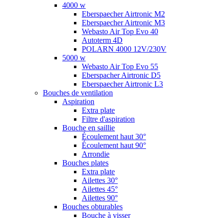
4000 w
Eberspaecher Airtronic M2
Eberspaecher Airtronic M3
Webasto Air Top Evo 40
Autoterm 4D
POLARN 4000 12V/230V
5000 w
Webasto Air Top Evo 55
Eberspacher Airtronic D5
Eberspaecher Airtronic L3
Bouches de ventilation
Aspiration
Extra plate
Filtre d'aspiration
Bouche en saillie
Écoulement haut 30°
Écoulement haut 90°
Arrondie
Bouches plates
Extra plate
Ailettes 30°
Ailettes 45°
Ailettes 90°
Bouches obturables
Bouche à visser