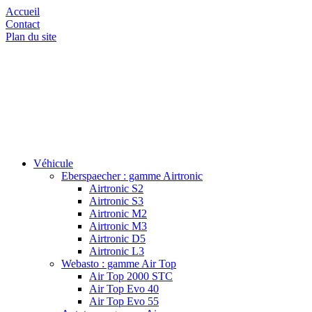
Accueil
Contact
Plan du site
Véhicule
Eberspaecher : gamme Airtronic
Airtronic S2
Airtronic S3
Airtronic M2
Airtronic M3
Airtronic D5
Airtronic L3
Webasto : gamme Air Top
Air Top 2000 STC
Air Top Evo 40
Air Top Evo 55