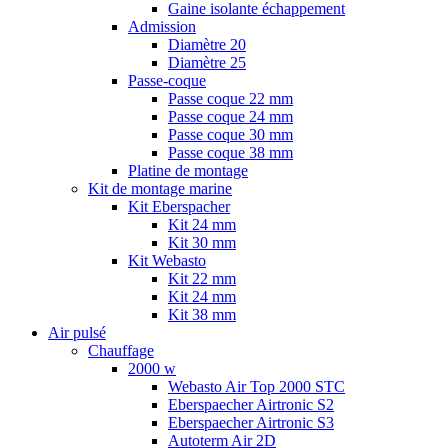
Gaine isolante échappement
Admission
Diamètre 20
Diamètre 25
Passe-coque
Passe coque 22 mm
Passe coque 24 mm
Passe coque 30 mm
Passe coque 38 mm
Platine de montage
Kit de montage marine
Kit Eberspacher
Kit 24 mm
Kit 30 mm
Kit Webasto
Kit 22 mm
Kit 24 mm
Kit 38 mm
Air pulsé
Chauffage
2000 w
Webasto Air Top 2000 STC
Eberspaecher Airtronic S2
Eberspaecher Airtronic S3
Autoterm Air 2D