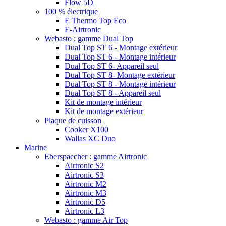
Flow 5D
100 % électrique
E Thermo Top Eco
E-Airtronic
Webasto : gamme Dual Top
Dual Top ST 6 - Montage extérieur
Dual Top ST 6 - Montage intérieur
Dual Top ST 6- Appareil seul
Dual Top ST 8- Montage extérieur
Dual Top ST 8 - Montage intérieur
Dual Top ST 8 - Appareil seul
Kit de montage intérieur
Kit de montage extérieur
Plaque de cuisson
Cooker X100
Wallas XC Duo
Marine
Eberspaecher : gamme Airtronic
Airtronic S2
Airtronic S3
Airtronic M2
Airtronic M3
Airtronic D5
Airtronic L3
Webasto : gamme Air Top