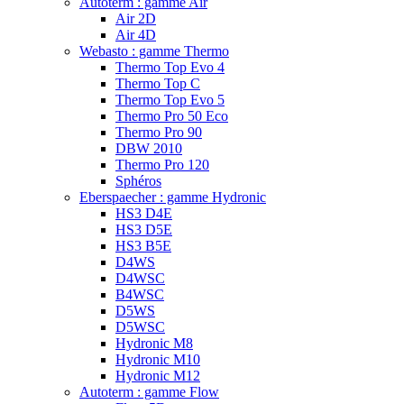
Autoterm : gamme Air
Air 2D
Air 4D
Webasto : gamme Thermo
Thermo Top Evo 4
Thermo Top C
Thermo Top Evo 5
Thermo Pro 50 Eco
Thermo Pro 90
DBW 2010
Thermo Pro 120
Sphéros
Eberspaecher : gamme Hydronic
HS3 D4E
HS3 D5E
HS3 B5E
D4WS
D4WSC
B4WSC
D5WS
D5WSC
Hydronic M8
Hydronic M10
Hydronic M12
Autoterm : gamme Flow