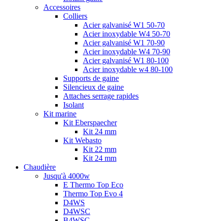
Accessoires
Colliers
Acier galvanisé W1 50-70
Acier inoxydable W4 50-70
Acier galvanisé W1 70-90
Acier inoxydable W4 70-90
Acier galvanisé W1 80-100
Acier inoxydable w4 80-100
Supports de gaine
Silencieux de gaine
Attaches serrage rapides
Isolant
Kit marine
Kit Eberspaecher
Kit 24 mm
Kit Webasto
Kit 22 mm
Kit 24 mm
Chaudière
Jusqu'à 4000w
E Thermo Top Eco
Thermo Top Evo 4
D4WS
D4WSC
B4WSC