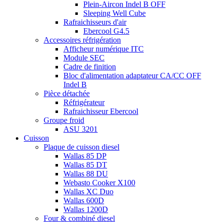
Plein-Aircon Indel B OFF
Sleeping Well Cube
Rafraichisseurs d'air
Ebercool G4.5
Accessoires réfrigération
Afficheur numérique ITC
Module SEC
Cadre de finition
Bloc d'alimentation adaptateur CA/CC OFF
Indel B
Pièce détachée
Réfrigérateur
Rafraichisseur Ebercool
Groupe froid
ASU 3201
Cuisson
Plaque de cuisson diesel
Wallas 85 DP
Wallas 85 DT
Wallas 88 DU
Webasto Cooker X100
Wallas XC Duo
Wallas 600D
Wallas 1200D
Four & combiné diesel