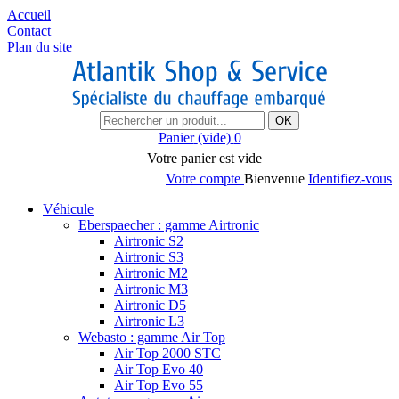
Accueil
Contact
Plan du site
OK
Panier
(vide)
0
Votre panier est vide
Votre compte
Bienvenue
Identifiez-vous
Véhicule
Eberspaecher : gamme Airtronic
Airtronic S2
Airtronic S3
Airtronic M2
Airtronic M3
Airtronic D5
Airtronic L3
Webasto : gamme Air Top
Air Top 2000 STC
Air Top Evo 40
Air Top Evo 55