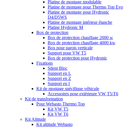
Platine de montage modulable
Platine de montage pour Thermo Top Evo
Platine de montage pour Hydronic
D4/D5WS
Platine de montage intérieur étanche
Platine Hydronic M
Box de protection
Box de protection chauffage 2000 w
Box de protection chauffage 4000 kw
Box pour parois verticale
Support pour VW T5
Box de protection pour Hydronic
Fixations
Silent Bloc
Support en L
Support en Z
Support en I
Kit de montage spécifique véhicule
Accessoires pose extérieure VW T5/T6
Kit de transformation
Pour Webasto Thermo Top
Kit VW T5
Kit VW T6
Kit Altitude
Kit altitude Webasto