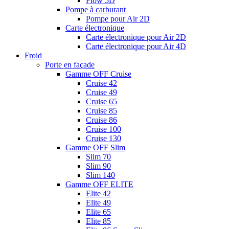
Flow 5D
Pompe à carburant
Pompe pour Air 2D
Carte électronique
Carte électronique pour Air 2D
Carte électronique pour Air 4D
Froid
Porte en façade
Gamme OFF Cruise
Cruise 42
Cruise 49
Cruise 65
Cruise 85
Cruise 86
Cruise 100
Cruise 130
Gamme OFF Slim
Slim 70
Slim 90
Slim 140
Gamme OFF ELITE
Elite 42
Elite 49
Elite 65
Elite 85