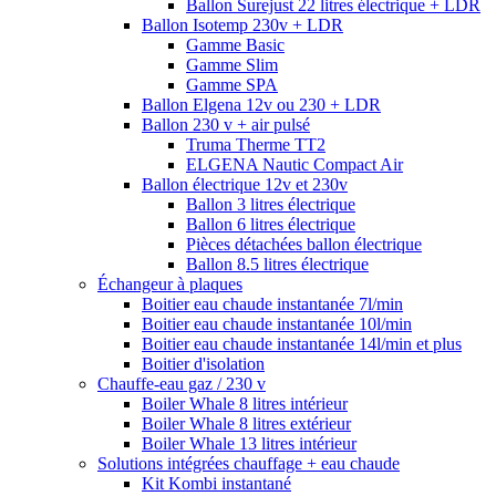
Ballon Surejust 22 litres électrique + LDR
Ballon Isotemp 230v + LDR
Gamme Basic
Gamme Slim
Gamme SPA
Ballon Elgena 12v ou 230 + LDR
Ballon 230 v + air pulsé
Truma Therme TT2
ELGENA Nautic Compact Air
Ballon électrique 12v et 230v
Ballon 3 litres électrique
Ballon 6 litres électrique
Pièces détachées ballon électrique
Ballon 8.5 litres électrique
Échangeur à plaques
Boitier eau chaude instantanée 7l/min
Boitier eau chaude instantanée 10l/min
Boitier eau chaude instantanée 14l/min et plus
Boitier d'isolation
Chauffe-eau gaz / 230 v
Boiler Whale 8 litres intérieur
Boiler Whale 8 litres extérieur
Boiler Whale 13 litres intérieur
Solutions intégrées chauffage + eau chaude
Kit Kombi instantané