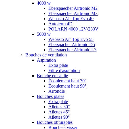
4000 w
Eberspaecher Airtronic M2
Eberspaecher Airtronic M3
Webasto Air Top Evo 40
Autoterm 4D
POLARN 4000 12V/230V
5000 w
Webasto Air Top Evo 55
Eberspacher Airtronic D5
Eberspaecher Airtronic L3
Bouches de ventilation
Aspiration
Extra plate
Filtre d'aspiration
Bouche en saillie
Écoulement haut 30°
Écoulement haut 90°
Arrondie
Bouches plates
Extra plate
Ailettes 30°
Ailettes 45°
Ailettes 90°
Bouches obturables
Bouche à visser