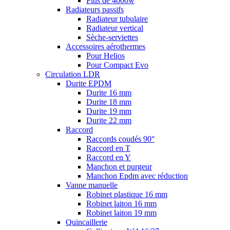
Plus de 4000w
Radiateurs passifs
Radiateur tubulaire
Radiateur vertical
Sèche-serviettes
Accessoires aérothermes
Pour Helios
Pour Compact Evo
Circulation LDR
Durite EPDM
Durite 16 mm
Durite 18 mm
Durite 19 mm
Durite 22 mm
Raccord
Raccords coudés 90°
Raccord en T
Raccord en Y
Manchon et purgeur
Manchon Epdm avec réduction
Vanne manuelle
Robinet plastique 16 mm
Robinet laiton 16 mm
Robinet laiton 19 mm
Quincaillerie