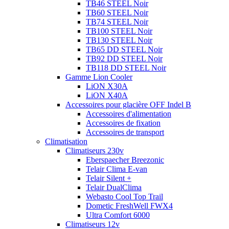
TB46 STEEL Noir
TB60 STEEL Noir
TB74 STEEL Noir
TB100 STEEL Noir
TB130 STEEL Noir
TB65 DD STEEL Noir
TB92 DD STEEL Noir
TB118 DD STEEL Noir
Gamme Lion Cooler
LiON X30A
LiON X40A
Accessoires pour glacière OFF Indel B
Accessoires d'alimentation
Accessoires de fixation
Accessoires de transport
Climatisation
Climatiseurs 230v
Eberspaecher Breezonic
Telair Clima E-van
Telair Silent +
Telair DualClima
Webasto Cool Top Trail
Dometic FreshWell FWX4
Ultra Comfort 6000
Climatiseurs 12v