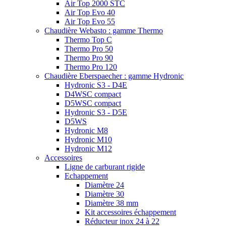
Air Top 2000 STC
Air Top Evo 40
Air Top Evo 55
Chaudière Webasto : gamme Thermo
Thermo Top C
Thermo Pro 50
Thermo Pro 90
Thermo Pro 120
Chaudière Eberspaecher : gamme Hydronic
Hydronic S3 - D4E
D4WSC compact
D5WSC compact
Hydronic S3 - D5E
D5WS
Hydronic M8
Hydronic M10
Hydronic M12
Accessoires
Ligne de carburant rigide
Echappement
Diamètre 24
Diamètre 30
Diamètre 38 mm
Kit accessoires échappement
Réducteur inox 24 à 22