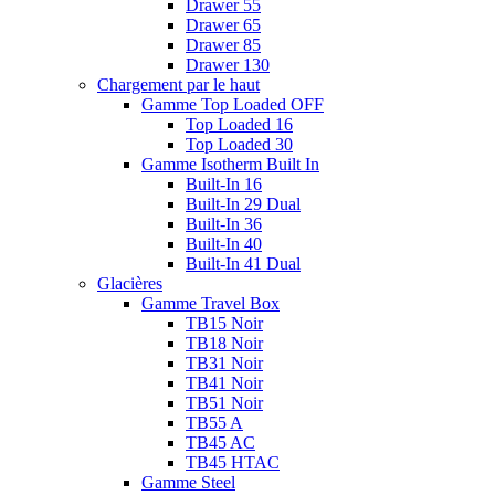
Drawer 55
Drawer 65
Drawer 85
Drawer 130
Chargement par le haut
Gamme Top Loaded OFF
Top Loaded 16
Top Loaded 30
Gamme Isotherm Built In
Built-In 16
Built-In 29 Dual
Built-In 36
Built-In 40
Built-In 41 Dual
Glacières
Gamme Travel Box
TB15 Noir
TB18 Noir
TB31 Noir
TB41 Noir
TB51 Noir
TB55 A
TB45 AC
TB45 HTAC
Gamme Steel