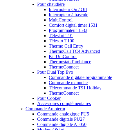
Pour chaudière
Interrupteur On / Off
Interrupteur à bascule
MultiControl
Comfort digital timer 1531
Programmateur 1533
Téléstart T91
Télésart T100
Thermo Call Entry
ThermoCall TC4 Advanced
Kit UniControl
Thermostat d'ambiance
ThermoConnect
Pour Dual Top Evo
Commande digitale programmable
Commande manuelle
Télécommande T91 Holiday
ThermoConnect
Pour Cooker
Accessoires complémentaires
Commande Autoterm
Commande analogique PU5
Commande digitale PU27
Commande digitale AT050
Modem QStart