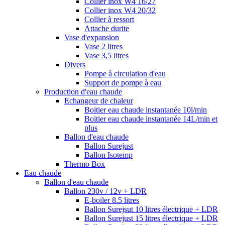
Collier inox W4 16/27
Collier inox W4 20/32
Collier à ressort
Attache durite
Vase d'expansion
Vase 2 litres
Vase 3,5 litres
Divers
Pompe à circulation d'eau
Support de pompe à eau
Production d'eau chaude
Echangeur de chaleur
Boitier eau chaude instantanée 10l/min
Boitier eau chaude instantanée 14L/min et
plus
Ballon d'eau chaude
Ballon Surejust
Ballon Isotemp
Thermo Box
Eau chaude
Ballon d'eau chaude
Ballon 230v / 12v + LDR
E-boiler 8.5 litres
Ballon Surejsut 10 litres électrique + LDR
Ballon Surejust 15 litres électrique + LDR