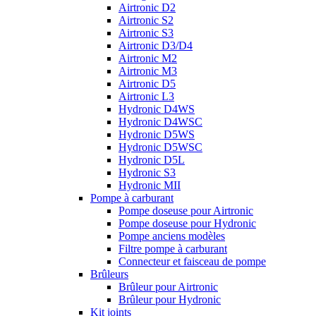
Airtronic D2
Airtronic S2
Airtronic S3
Airtronic D3/D4
Airtronic M2
Airtronic M3
Airtronic D5
Airtronic L3
Hydronic D4WS
Hydronic D4WSC
Hydronic D5WS
Hydronic D5WSC
Hydronic D5L
Hydronic S3
Hydronic MII
Pompe à carburant
Pompe doseuse pour Airtronic
Pompe doseuse pour Hydronic
Pompe anciens modèles
Filtre pompe à carburant
Connecteur et faisceau de pompe
Brûleurs
Brûleur pour Airtronic
Brûleur pour Hydronic
Kit joints