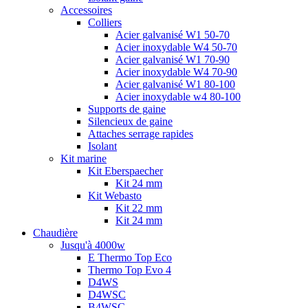
Accessoires
Colliers
Acier galvanisé W1 50-70
Acier inoxydable W4 50-70
Acier galvanisé W1 70-90
Acier inoxydable W4 70-90
Acier galvanisé W1 80-100
Acier inoxydable w4 80-100
Supports de gaine
Silencieux de gaine
Attaches serrage rapides
Isolant
Kit marine
Kit Eberspaecher
Kit 24 mm
Kit Webasto
Kit 22 mm
Kit 24 mm
Chaudière
Jusqu'à 4000w
E Thermo Top Eco
Thermo Top Evo 4
D4WS
D4WSC
B4WSC