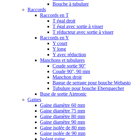
Bouche à tubulure
Raccords
Raccords en T
T égal droit
T égal avec sortie à visser
T réducteur avec sortie à visser
Raccords en Y
Y court
Y long
Y avec réduction
Manchons et tubulures
Coude sortie 90°
Coude 90°, 90 mm
Manchon droit
Bague de serrage pour bouche Webasto
Tubulure pour bouche Eberspaecher
Buse de sortie Airtronic
Gaines
Gaine diamètre 60 mm
Gaine diamètre 75 mm
Gaine diamètre 80 mm
Gaine diamètre 90 mm
Gaine isolée de 80 mm
Gaine isolée de 90 mm
Isolant gaine