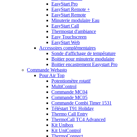
EasyStart Pro
EasyStart Remote +
EasyStart Remote
Minuterie modulaire Eau
EasyStart Call
Thermostat d'ambiance
Easy Touchscreen
EasyStart Web
Accessoires complémentaires
Sonde d'affichage de température
Boitier pour minuterie modulaire
Boitier encastrement Easystart Pro
Commande Webasto
Pour Air Top
Potentiomètre rotatif
MultiControl
Commande MC04
Commande MC05
Commande Combi Timer 1531
Téléstart T91 Holiday
Thermo Call Entry
ThermoCall TC4 Advanced
Kit Unibox
Kit UniControl
ThermoConnect