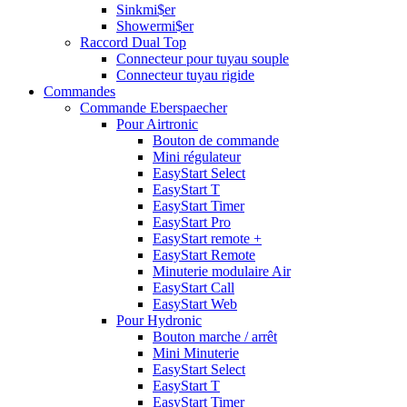
Sinkmi$er
Showermi$er
Raccord Dual Top
Connecteur pour tuyau souple
Connecteur tuyau rigide
Commandes
Commande Eberspaecher
Pour Airtronic
Bouton de commande
Mini régulateur
EasyStart Select
EasyStart T
EasyStart Timer
EasyStart Pro
EasyStart remote +
EasyStart Remote
Minuterie modulaire Air
EasyStart Call
EasyStart Web
Pour Hydronic
Bouton marche / arrêt
Mini Minuterie
EasyStart Select
EasyStart T
EasyStart Timer