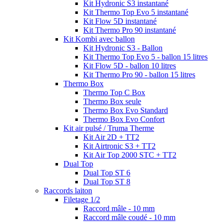
Kit Hydronic S3 instantané
Kit Thermo Top Evo 5 instantané
Kit Flow 5D instantané
Kit Thermo Pro 90 instantané
Kit Kombi avec ballon
Kit Hydronic S3 - Ballon
Kit Thermo Top Evo 5 - ballon 15 litres
Kit Flow 5D - ballon 10 litres
Kit Thermo Pro 90 - ballon 15 litres
Thermo Box
Thermo Top C Box
Thermo Box seule
Thermo Box Evo Standard
Thermo Box Evo Confort
Kit air pulsé / Truma Therme
Kit Air 2D + TT2
Kit Airtronic S3 + TT2
Kit Air Top 2000 STC + TT2
Dual Top
Dual Top ST 6
Dual Top ST 8
Raccords laiton
Filetage 1/2
Raccord mâle - 10 mm
Raccord mâle coudé - 10 mm