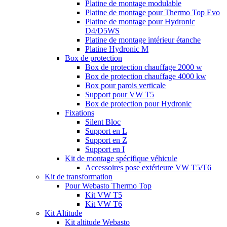
Platine de montage modulable
Platine de montage pour Thermo Top Evo
Platine de montage pour Hydronic
D4/D5WS
Platine de montage intérieur étanche
Platine Hydronic M
Box de protection
Box de protection chauffage 2000 w
Box de protection chauffage 4000 kw
Box pour parois verticale
Support pour VW T5
Box de protection pour Hydronic
Fixations
Silent Bloc
Support en L
Support en Z
Support en I
Kit de montage spécifique véhicule
Accessoires pose extérieure VW T5/T6
Kit de transformation
Pour Webasto Thermo Top
Kit VW T5
Kit VW T6
Kit Altitude
Kit altitude Webasto