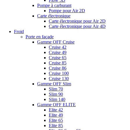
Flow 5D
Pompe à carburant
Pompe pour Air 2D
Carte électronique
Carte électronique pour Air 2D
Carte électronique pour Air 4D
Froid
Porte en façade
Gamme OFF Cruise
Cruise 42
Cruise 49
Cruise 65
Cruise 85
Cruise 86
Cruise 100
Cruise 130
Gamme OFF Slim
Slim 70
Slim 90
Slim 140
Gamme OFF ELITE
Elite 42
Elite 49
Elite 65
Elite 85