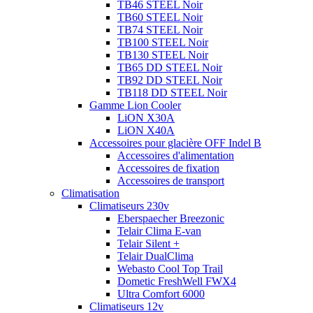
TB46 STEEL Noir
TB60 STEEL Noir
TB74 STEEL Noir
TB100 STEEL Noir
TB130 STEEL Noir
TB65 DD STEEL Noir
TB92 DD STEEL Noir
TB118 DD STEEL Noir
Gamme Lion Cooler
LiON X30A
LiON X40A
Accessoires pour glacière OFF Indel B
Accessoires d'alimentation
Accessoires de fixation
Accessoires de transport
Climatisation
Climatiseurs 230v
Eberspaecher Breezonic
Telair Clima E-van
Telair Silent +
Telair DualClima
Webasto Cool Top Trail
Dometic FreshWell FWX4
Ultra Comfort 6000
Climatiseurs 12v