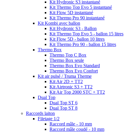
Kit Hydronic S3 instantané
Kit Thermo Top Evo 5 instantané
Kit Flow 5D instantané
Kit Thermo Pro 90 instantané
Kit Kombi avec ballon
Kit Hydronic S3 - Ballon
Kit Thermo Top Evo 5 - ballon 15 litres
Kit Flow 5D - ballon 10 litres
Kit Thermo Pro 90 - ballon 15 litres
Thermo Box
Thermo Top C Box
Thermo Box seule
Thermo Box Evo Standard
Thermo Box Evo Confort
Kit air pulsé / Truma Therme
Kit Air 2D + TT2
Kit Airtronic S3 + TT2
Kit Air Top 2000 STC + TT2
Dual Top
Dual Top ST 6
Dual Top ST 8
Raccords laiton
Filetage 1/2
Raccord mâle - 10 mm
Raccord mâle coudé - 10 mm