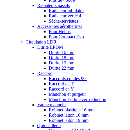
Plus de 4000w
Radiateurs passifs
Radiateur tubulaire
Radiateur vertical
Sèche-serviettes
Accessoires aérothermes
Pour Helios
Pour Compact Evo
Circulation LDR
Durite EPDM
Durite 16 mm
Durite 18 mm
Durite 19 mm
Durite 22 mm
Raccord
Raccords coudés 90°
Raccord en T
Raccord en Y
Manchon et purgeur
Manchon Epdm avec réduction
Vanne manuelle
Robinet plastique 16 mm
Robinet laiton 16 mm
Robinet laiton 19 mm
Quincaillerie