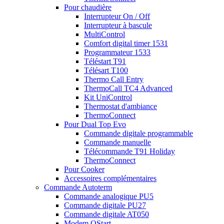
Pour chaudière
Interrupteur On / Off
Interrupteur à bascule
MultiControl
Comfort digital timer 1531
Programmateur 1533
Téléstart T91
Télésart T100
Thermo Call Entry
ThermoCall TC4 Advanced
Kit UniControl
Thermostat d'ambiance
ThermoConnect
Pour Dual Top Evo
Commande digitale programmable
Commande manuelle
Télécommande T91 Holiday
ThermoConnect
Pour Cooker
Accessoires complémentaires
Commande Autoterm
Commande analogique PU5
Commande digitale PU27
Commande digitale AT050
Modem QStart