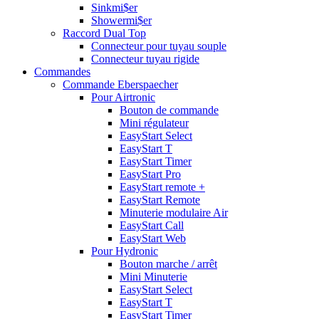
Sinkmi$er
Showermi$er
Raccord Dual Top
Connecteur pour tuyau souple
Connecteur tuyau rigide
Commandes
Commande Eberspaecher
Pour Airtronic
Bouton de commande
Mini régulateur
EasyStart Select
EasyStart T
EasyStart Timer
EasyStart Pro
EasyStart remote +
EasyStart Remote
Minuterie modulaire Air
EasyStart Call
EasyStart Web
Pour Hydronic
Bouton marche / arrêt
Mini Minuterie
EasyStart Select
EasyStart T
EasyStart Timer