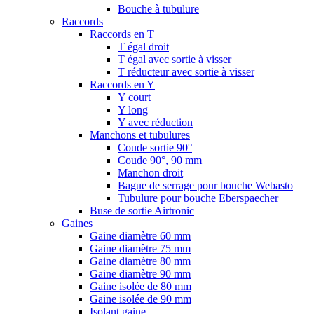
Bouche à tubulure
Raccords
Raccords en T
T égal droit
T égal avec sortie à visser
T réducteur avec sortie à visser
Raccords en Y
Y court
Y long
Y avec réduction
Manchons et tubulures
Coude sortie 90°
Coude 90°, 90 mm
Manchon droit
Bague de serrage pour bouche Webasto
Tubulure pour bouche Eberspaecher
Buse de sortie Airtronic
Gaines
Gaine diamètre 60 mm
Gaine diamètre 75 mm
Gaine diamètre 80 mm
Gaine diamètre 90 mm
Gaine isolée de 80 mm
Gaine isolée de 90 mm
Isolant gaine