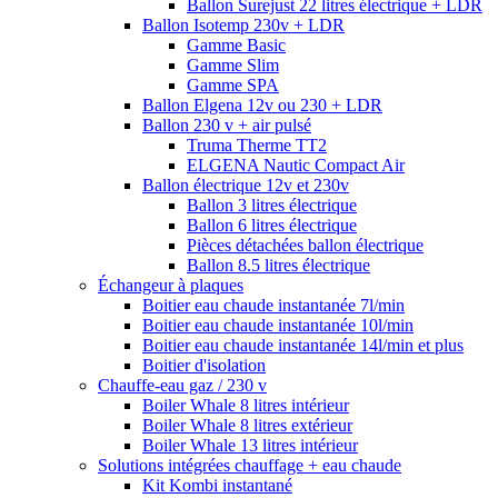
Ballon Surejust 22 litres électrique + LDR
Ballon Isotemp 230v + LDR
Gamme Basic
Gamme Slim
Gamme SPA
Ballon Elgena 12v ou 230 + LDR
Ballon 230 v + air pulsé
Truma Therme TT2
ELGENA Nautic Compact Air
Ballon électrique 12v et 230v
Ballon 3 litres électrique
Ballon 6 litres électrique
Pièces détachées ballon électrique
Ballon 8.5 litres électrique
Échangeur à plaques
Boitier eau chaude instantanée 7l/min
Boitier eau chaude instantanée 10l/min
Boitier eau chaude instantanée 14l/min et plus
Boitier d'isolation
Chauffe-eau gaz / 230 v
Boiler Whale 8 litres intérieur
Boiler Whale 8 litres extérieur
Boiler Whale 13 litres intérieur
Solutions intégrées chauffage + eau chaude
Kit Kombi instantané