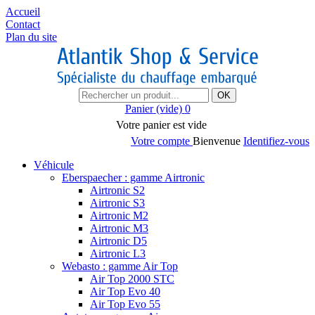
Accueil
Contact
Plan du site
OK
Panier
(vide)
0
Votre panier est vide
Votre compte
Bienvenue
Identifiez-vous
Véhicule
Eberspaecher : gamme Airtronic
Airtronic S2
Airtronic S3
Airtronic M2
Airtronic M3
Airtronic D5
Airtronic L3
Webasto : gamme Air Top
Air Top 2000 STC
Air Top Evo 40
Air Top Evo 55