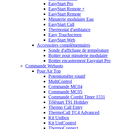
EasyStart Pro
EasyStart Remote +
EasyStart Remote
Minuterie modulaire Eau
EasyStart Call
Thermostat d'ambiance
Easy Touchscreen
EasyStart Web
Accessoires complémentaires
Sonde d'affichage de température
Boitier pour minuterie modulaire
Boitier encastrement Easystart Pro
Commande Webasto
Pour Air Top
Potentiomètre rotatif
MultiControl
Commande MC04
Commande MC05
Commande Combi Timer 1531
Téléstart T91 Holiday
Thermo Call Entry
ThermoCall TC4 Advanced
Kit Unibox
Kit UniControl
ThermoConnect