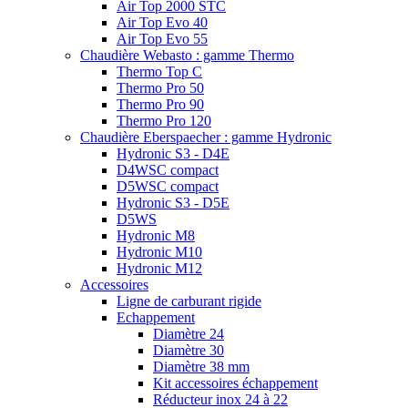
Air Top 2000 STC
Air Top Evo 40
Air Top Evo 55
Chaudière Webasto : gamme Thermo
Thermo Top C
Thermo Pro 50
Thermo Pro 90
Thermo Pro 120
Chaudière Eberspaecher : gamme Hydronic
Hydronic S3 - D4E
D4WSC compact
D5WSC compact
Hydronic S3 - D5E
D5WS
Hydronic M8
Hydronic M10
Hydronic M12
Accessoires
Ligne de carburant rigide
Echappement
Diamètre 24
Diamètre 30
Diamètre 38 mm
Kit accessoires échappement
Réducteur inox 24 à 22