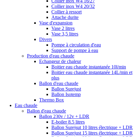
Collier inox W4 16/27
Collier inox W4 20/32
Collier à ressort
Attache durite
Vase d'expansion
Vase 2 litres
Vase 3,5 litres
Divers
Pompe à circulation d'eau
Support de pompe à eau
Production d'eau chaude
Echangeur de chaleur
Boitier eau chaude instantanée 10l/min
Boitier eau chaude instantanée 14L/min et
plus
Ballon d'eau chaude
Ballon Surejust
Ballon Isotemp
Thermo Box
Eau chaude
Ballon d'eau chaude
Ballon 230v / 12v + LDR
E-boiler 8.5 litres
Ballon Surejsut 10 litres électrique + LDR
Ballon Surejust 15 litres électrique + LDR