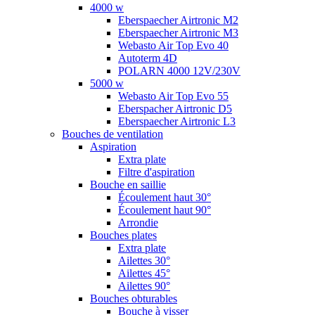
4000 w
Eberspaecher Airtronic M2
Eberspaecher Airtronic M3
Webasto Air Top Evo 40
Autoterm 4D
POLARN 4000 12V/230V
5000 w
Webasto Air Top Evo 55
Eberspacher Airtronic D5
Eberspaecher Airtronic L3
Bouches de ventilation
Aspiration
Extra plate
Filtre d'aspiration
Bouche en saillie
Écoulement haut 30°
Écoulement haut 90°
Arrondie
Bouches plates
Extra plate
Ailettes 30°
Ailettes 45°
Ailettes 90°
Bouches obturables
Bouche à visser