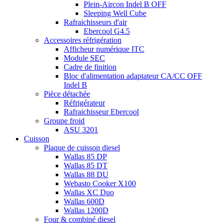
Plein-Aircon Indel B OFF
Sleeping Well Cube
Rafraichisseurs d'air
Ebercool G4.5
Accessoires réfrigération
Afficheur numérique ITC
Module SEC
Cadre de finition
Bloc d'alimentation adaptateur CA/CC OFF
Indel B
Pièce détachée
Réfrigérateur
Rafraichisseur Ebercool
Groupe froid
ASU 3201
Cuisson
Plaque de cuisson diesel
Wallas 85 DP
Wallas 85 DT
Wallas 88 DU
Webasto Cooker X100
Wallas XC Duo
Wallas 600D
Wallas 1200D
Four & combiné diesel