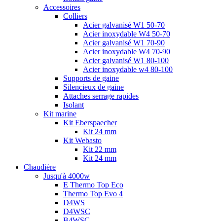
Accessoires
Colliers
Acier galvanisé W1 50-70
Acier inoxydable W4 50-70
Acier galvanisé W1 70-90
Acier inoxydable W4 70-90
Acier galvanisé W1 80-100
Acier inoxydable w4 80-100
Supports de gaine
Silencieux de gaine
Attaches serrage rapides
Isolant
Kit marine
Kit Eberspaecher
Kit 24 mm
Kit Webasto
Kit 22 mm
Kit 24 mm
Chaudière
Jusqu'à 4000w
E Thermo Top Eco
Thermo Top Evo 4
D4WS
D4WSC
B4WSC