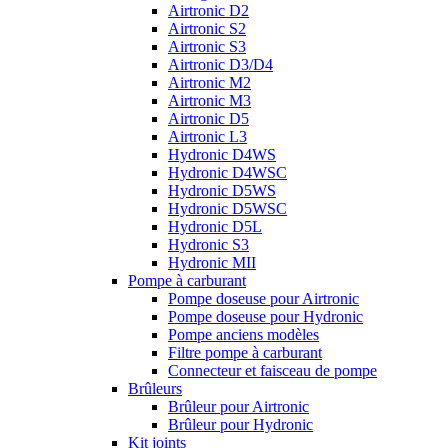
Airtronic D2
Airtronic S2
Airtronic S3
Airtronic D3/D4
Airtronic M2
Airtronic M3
Airtronic D5
Airtronic L3
Hydronic D4WS
Hydronic D4WSC
Hydronic D5WS
Hydronic D5WSC
Hydronic D5L
Hydronic S3
Hydronic MII
Pompe à carburant
Pompe doseuse pour Airtronic
Pompe doseuse pour Hydronic
Pompe anciens modèles
Filtre pompe à carburant
Connecteur et faisceau de pompe
Brûleurs
Brûleur pour Airtronic
Brûleur pour Hydronic
Kit joints