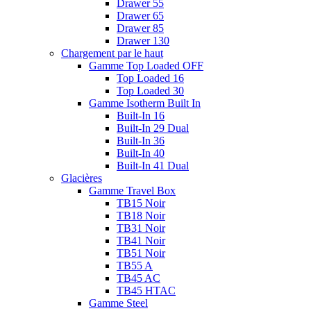
Drawer 55
Drawer 65
Drawer 85
Drawer 130
Chargement par le haut
Gamme Top Loaded OFF
Top Loaded 16
Top Loaded 30
Gamme Isotherm Built In
Built-In 16
Built-In 29 Dual
Built-In 36
Built-In 40
Built-In 41 Dual
Glacières
Gamme Travel Box
TB15 Noir
TB18 Noir
TB31 Noir
TB41 Noir
TB51 Noir
TB55 A
TB45 AC
TB45 HTAC
Gamme Steel