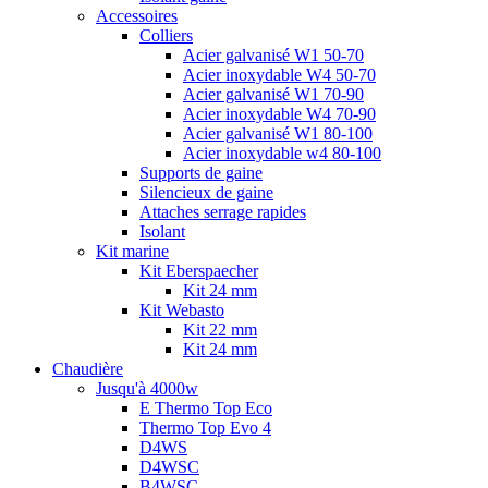
Accessoires
Colliers
Acier galvanisé W1 50-70
Acier inoxydable W4 50-70
Acier galvanisé W1 70-90
Acier inoxydable W4 70-90
Acier galvanisé W1 80-100
Acier inoxydable w4 80-100
Supports de gaine
Silencieux de gaine
Attaches serrage rapides
Isolant
Kit marine
Kit Eberspaecher
Kit 24 mm
Kit Webasto
Kit 22 mm
Kit 24 mm
Chaudière
Jusqu'à 4000w
E Thermo Top Eco
Thermo Top Evo 4
D4WS
D4WSC
B4WSC