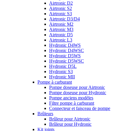
Airtronic D2
Airtronic S2
Airtronic S3
Airtronic D3/D4
Airtronic M2
Airtronic M3
Airtronic D5
Airtronic L3
Hydronic D4WS
Hydronic D4WSC
Hydronic D5WS
Hydronic D5WSC
Hydronic D5L
Hydronic S3
Hydronic MII
Pompe à carburant
Pompe doseuse pour Airtronic
Pompe doseuse pour Hydronic
Pompe anciens modèles
Filtre pompe à carburant
Connecteur et faisceau de pompe
Brûleurs
Brûleur pour Airtronic
Brûleur pour Hydronic
Kit joints