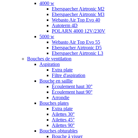
4000 w
Eberspaecher Airtronic M2
Eberspaecher Airtronic M3
Webasto Air Top Evo 40
Autoterm 4D
POLARN 4000 12V/230V
5000 w
Webasto Air Top Evo 55
Eberspacher Airtronic D5
Eberspaecher Airtronic L3
Bouches de ventilation
Aspiration
Extra plate
Filtre d'aspiration
Bouche en saillie
Écoulement haut 30°
Écoulement haut 90°
Arrondie
Bouches plates
Extra plate
Ailettes 30°
Ailettes 45°
Ailettes 90°
Bouches obturables
Bouche à visser