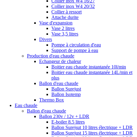
Collier inox W4 16/27
Collier inox W4 20/32
Collier à ressort
Attache durite
Vase d'expansion
Vase 2 litres
Vase 3,5 litres
Divers
Pompe à circulation d'eau
Support de pompe à eau
Production d'eau chaude
Echangeur de chaleur
Boitier eau chaude instantanée 10l/min
Boitier eau chaude instantanée 14L/min et
plus
Ballon d'eau chaude
Ballon Surejust
Ballon Isotemp
Thermo Box
Eau chaude
Ballon d'eau chaude
Ballon 230v / 12v + LDR
E-boiler 8.5 litres
Ballon Surejsut 10 litres électrique + LDR
Ballon Surejust 15 litres électrique + LDR