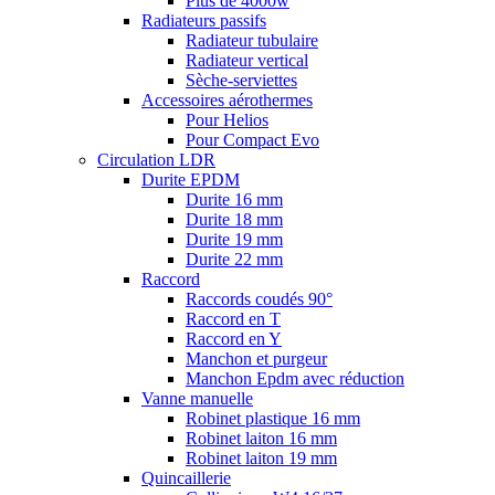
Plus de 4000w
Radiateurs passifs
Radiateur tubulaire
Radiateur vertical
Sèche-serviettes
Accessoires aérothermes
Pour Helios
Pour Compact Evo
Circulation LDR
Durite EPDM
Durite 16 mm
Durite 18 mm
Durite 19 mm
Durite 22 mm
Raccord
Raccords coudés 90°
Raccord en T
Raccord en Y
Manchon et purgeur
Manchon Epdm avec réduction
Vanne manuelle
Robinet plastique 16 mm
Robinet laiton 16 mm
Robinet laiton 19 mm
Quincaillerie