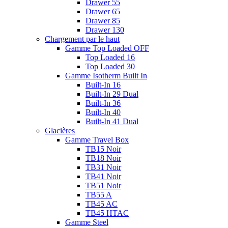
Drawer 55
Drawer 65
Drawer 85
Drawer 130
Chargement par le haut
Gamme Top Loaded OFF
Top Loaded 16
Top Loaded 30
Gamme Isotherm Built In
Built-In 16
Built-In 29 Dual
Built-In 36
Built-In 40
Built-In 41 Dual
Glacières
Gamme Travel Box
TB15 Noir
TB18 Noir
TB31 Noir
TB41 Noir
TB51 Noir
TB55 A
TB45 AC
TB45 HTAC
Gamme Steel