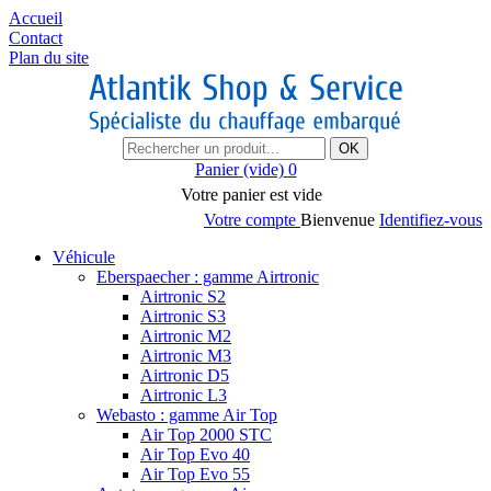
Accueil
Contact
Plan du site
OK
Panier
(vide)
0
Votre panier est vide
Votre compte
Bienvenue
Identifiez-vous
Véhicule
Eberspaecher : gamme Airtronic
Airtronic S2
Airtronic S3
Airtronic M2
Airtronic M3
Airtronic D5
Airtronic L3
Webasto : gamme Air Top
Air Top 2000 STC
Air Top Evo 40
Air Top Evo 55