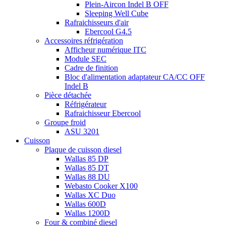
Plein-Aircon Indel B OFF
Sleeping Well Cube
Rafraichisseurs d'air
Ebercool G4.5
Accessoires réfrigération
Afficheur numérique ITC
Module SEC
Cadre de finition
Bloc d'alimentation adaptateur CA/CC OFF
Indel B
Pièce détachée
Réfrigérateur
Rafraichisseur Ebercool
Groupe froid
ASU 3201
Cuisson
Plaque de cuisson diesel
Wallas 85 DP
Wallas 85 DT
Wallas 88 DU
Webasto Cooker X100
Wallas XC Duo
Wallas 600D
Wallas 1200D
Four & combiné diesel