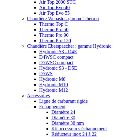
Air Top 2000 STC
Air Top Evo 40
Air Top Evo 55
Chaudière Webasto : gamme Thermo
Thermo Top C
Thermo Pro 50
Thermo Pro 90
Thermo Pro 120
Chaudière Eberspaecher : gamme Hydronic
Hydronic S3 - D4E
D4WSC compact
D5WSC compact
Hydronic S3 - D5E
D5WS
Hydronic M8
Hydronic M10
Hydronic M12
Accessoires
Ligne de carburant rigide
Echappement
Diamètre 24
Diamètre 30
Diamètre 38 mm
Kit accessoires échappement
Réducteur inox 24 à 22