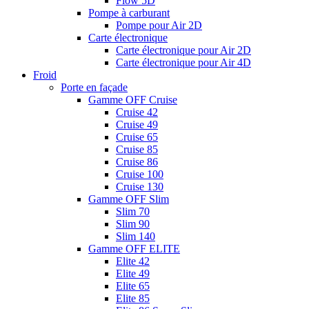
Flow 5D
Pompe à carburant
Pompe pour Air 2D
Carte électronique
Carte électronique pour Air 2D
Carte électronique pour Air 4D
Froid
Porte en façade
Gamme OFF Cruise
Cruise 42
Cruise 49
Cruise 65
Cruise 85
Cruise 86
Cruise 100
Cruise 130
Gamme OFF Slim
Slim 70
Slim 90
Slim 140
Gamme OFF ELITE
Elite 42
Elite 49
Elite 65
Elite 85