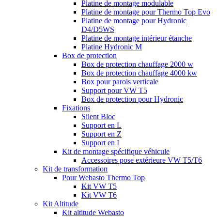
Platine de montage modulable
Platine de montage pour Thermo Top Evo
Platine de montage pour Hydronic
D4/D5WS
Platine de montage intérieur étanche
Platine Hydronic M
Box de protection
Box de protection chauffage 2000 w
Box de protection chauffage 4000 kw
Box pour parois verticale
Support pour VW T5
Box de protection pour Hydronic
Fixations
Silent Bloc
Support en L
Support en Z
Support en I
Kit de montage spécifique véhicule
Accessoires pose extérieure VW T5/T6
Kit de transformation
Pour Webasto Thermo Top
Kit VW T5
Kit VW T6
Kit Altitude
Kit altitude Webasto