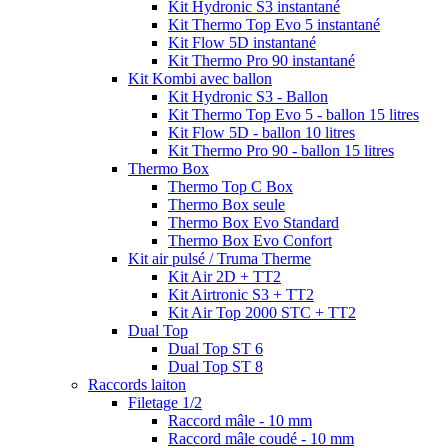
Kit Hydronic S3 instantané
Kit Thermo Top Evo 5 instantané
Kit Flow 5D instantané
Kit Thermo Pro 90 instantané
Kit Kombi avec ballon
Kit Hydronic S3 - Ballon
Kit Thermo Top Evo 5 - ballon 15 litres
Kit Flow 5D - ballon 10 litres
Kit Thermo Pro 90 - ballon 15 litres
Thermo Box
Thermo Top C Box
Thermo Box seule
Thermo Box Evo Standard
Thermo Box Evo Confort
Kit air pulsé / Truma Therme
Kit Air 2D + TT2
Kit Airtronic S3 + TT2
Kit Air Top 2000 STC + TT2
Dual Top
Dual Top ST 6
Dual Top ST 8
Raccords laiton
Filetage 1/2
Raccord mâle - 10 mm
Raccord mâle coudé - 10 mm