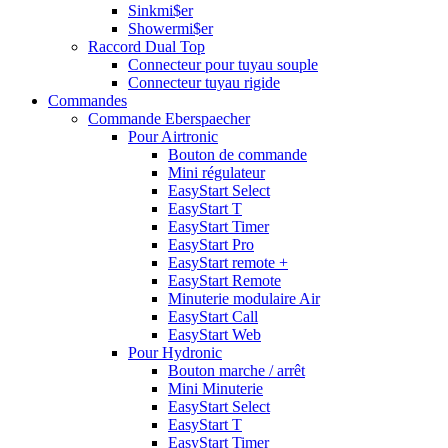
Sinkmi$er
Showermi$er
Raccord Dual Top
Connecteur pour tuyau souple
Connecteur tuyau rigide
Commandes
Commande Eberspaecher
Pour Airtronic
Bouton de commande
Mini régulateur
EasyStart Select
EasyStart T
EasyStart Timer
EasyStart Pro
EasyStart remote +
EasyStart Remote
Minuterie modulaire Air
EasyStart Call
EasyStart Web
Pour Hydronic
Bouton marche / arrêt
Mini Minuterie
EasyStart Select
EasyStart T
EasyStart Timer