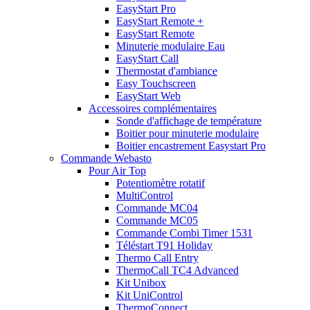
EasyStart Pro
EasyStart Remote +
EasyStart Remote
Minuterie modulaire Eau
EasyStart Call
Thermostat d'ambiance
Easy Touchscreen
EasyStart Web
Accessoires complémentaires
Sonde d'affichage de température
Boitier pour minuterie modulaire
Boitier encastrement Easystart Pro
Commande Webasto
Pour Air Top
Potentiomètre rotatif
MultiControl
Commande MC04
Commande MC05
Commande Combi Timer 1531
Téléstart T91 Holiday
Thermo Call Entry
ThermoCall TC4 Advanced
Kit Unibox
Kit UniControl
ThermoConnect