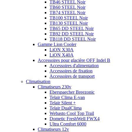
TB46 STEEL Noir
TB60 STEEL Noir
TB74 STEEL Noir
TB100 STEEL Noir
TB130 STEEL Noir
TB65 DD STEEL Noir
TB92 DD STEEL Noir
TB118 DD STEEL Noir
Gamme Lion Cooler
LiON X30A
LiON X40A
Accessoires pour glacière OFF Indel B
Accessoires d'alimentation
Accessoires de fixation
Accessoires de transport
Climatisation
Climatiseurs 230v
Eberspaecher Breezonic
Telair Clima E-van
Telair Silent +
Telair DualClima
Webasto Cool Top Trail
Dometic FreshWell FWX4
Ultra Comfort 6000
Climatiseurs 12v