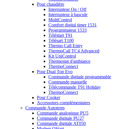
Pour chaudière
Interrupteur On / Off
Interrupteur à bascule
MultiControl
Comfort digital timer 1531
Programmateur 1533
Téléstart T91
Télésart T100
Thermo Call Entry
ThermoCall TC4 Advanced
Kit UniControl
Thermostat d'ambiance
ThermoConnect
Pour Dual Top Evo
Commande digitale programmable
Commande manuelle
Télécommande T91 Holiday
ThermoConnect
Pour Cooker
Accessoires complémentaires
Commande Autoterm
Commande analogique PU5
Commande digitale PU27
Commande digitale AT050
Modem QStart