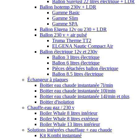
Ballon Surejust 22 litres électrique + LDR
Ballon Isotemp 230v + LDR
Gamme Basic
Gamme Slim
Gamme SPA
Ballon Elgena 12v ou 230 + LDR
Ballon 230 v + air pulsé
Truma Therme TT2
ELGENA Nautic Compact Air
Ballon électrique 12v et 230v
Ballon 3 litres électrique
Ballon 6 litres électrique
Pièces détachées ballon électrique
Ballon 8.5 litres électrique
Échangeur à plaques
Boitier eau chaude instantanée 7l/min
Boitier eau chaude instantanée 10l/min
Boitier eau chaude instantanée 14l/min et plus
Boitier d'isolation
Chauffe-eau gaz / 230 v
Boiler Whale 8 litres intérieur
Boiler Whale 8 litres extérieur
Boiler Whale 13 litres intérieur
Solutions intégrées chauffage + eau chaude
Kit Kombi instantané