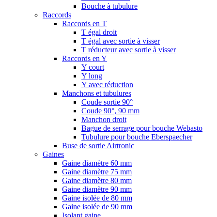
Bouche à tubulure
Raccords
Raccords en T
T égal droit
T égal avec sortie à visser
T réducteur avec sortie à visser
Raccords en Y
Y court
Y long
Y avec réduction
Manchons et tubulures
Coude sortie 90°
Coude 90°, 90 mm
Manchon droit
Bague de serrage pour bouche Webasto
Tubulure pour bouche Eberspaecher
Buse de sortie Airtronic
Gaines
Gaine diamètre 60 mm
Gaine diamètre 75 mm
Gaine diamètre 80 mm
Gaine diamètre 90 mm
Gaine isolée de 80 mm
Gaine isolée de 90 mm
Isolant gaine