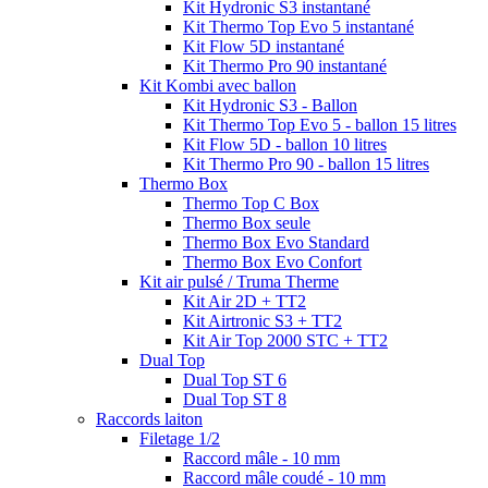
Kit Hydronic S3 instantané
Kit Thermo Top Evo 5 instantané
Kit Flow 5D instantané
Kit Thermo Pro 90 instantané
Kit Kombi avec ballon
Kit Hydronic S3 - Ballon
Kit Thermo Top Evo 5 - ballon 15 litres
Kit Flow 5D - ballon 10 litres
Kit Thermo Pro 90 - ballon 15 litres
Thermo Box
Thermo Top C Box
Thermo Box seule
Thermo Box Evo Standard
Thermo Box Evo Confort
Kit air pulsé / Truma Therme
Kit Air 2D + TT2
Kit Airtronic S3 + TT2
Kit Air Top 2000 STC + TT2
Dual Top
Dual Top ST 6
Dual Top ST 8
Raccords laiton
Filetage 1/2
Raccord mâle - 10 mm
Raccord mâle coudé - 10 mm