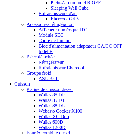
Plein-Aircon Indel B OFF
Sleeping Well Cube
Rafraichisseurs d'air
Ebercool G4.5
Accessoires réfrigération
Afficheur numérique ITC
Module SEC
Cadre de finition
Bloc d'alimentation adaptateur CA/CC OFF
Indel B
Pièce détachée
Réfrigérateur
Rafraichisseur Ebercool
Groupe froid
ASU 3201
Cuisson
Plaque de cuisson diesel
Wallas 85 DP
Wallas 85 DT
Wallas 88 DU
Webasto Cooker X100
Wallas XC Duo
Wallas 600D
Wallas 1200D
Four & combiné diesel