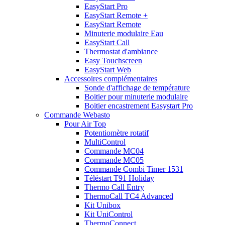
EasyStart Pro
EasyStart Remote +
EasyStart Remote
Minuterie modulaire Eau
EasyStart Call
Thermostat d'ambiance
Easy Touchscreen
EasyStart Web
Accessoires complémentaires
Sonde d'affichage de température
Boitier pour minuterie modulaire
Boitier encastrement Easystart Pro
Commande Webasto
Pour Air Top
Potentiomètre rotatif
MultiControl
Commande MC04
Commande MC05
Commande Combi Timer 1531
Téléstart T91 Holiday
Thermo Call Entry
ThermoCall TC4 Advanced
Kit Unibox
Kit UniControl
ThermoConnect