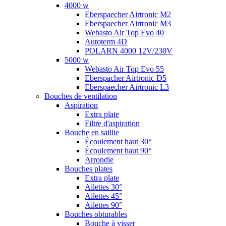
4000 w
Eberspaecher Airtronic M2
Eberspaecher Airtronic M3
Webasto Air Top Evo 40
Autoterm 4D
POLARN 4000 12V/230V
5000 w
Webasto Air Top Evo 55
Eberspacher Airtronic D5
Eberspaecher Airtronic L3
Bouches de ventilation
Aspiration
Extra plate
Filtre d'aspiration
Bouche en saillie
Écoulement haut 30°
Écoulement haut 90°
Arrondie
Bouches plates
Extra plate
Ailettes 30°
Ailettes 45°
Ailettes 90°
Bouches obturables
Bouche à visser