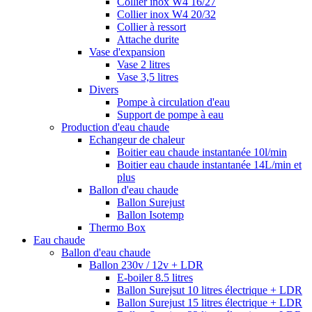
Collier inox W4 16/27
Collier inox W4 20/32
Collier à ressort
Attache durite
Vase d'expansion
Vase 2 litres
Vase 3,5 litres
Divers
Pompe à circulation d'eau
Support de pompe à eau
Production d'eau chaude
Echangeur de chaleur
Boitier eau chaude instantanée 10l/min
Boitier eau chaude instantanée 14L/min et
plus
Ballon d'eau chaude
Ballon Surejust
Ballon Isotemp
Thermo Box
Eau chaude
Ballon d'eau chaude
Ballon 230v / 12v + LDR
E-boiler 8.5 litres
Ballon Surejsut 10 litres électrique + LDR
Ballon Surejust 15 litres électrique + LDR