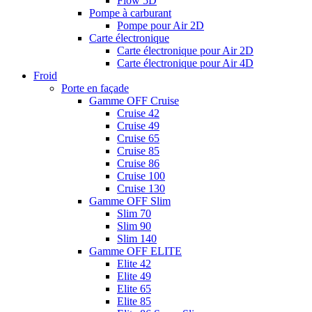
Flow 5D
Pompe à carburant
Pompe pour Air 2D
Carte électronique
Carte électronique pour Air 2D
Carte électronique pour Air 4D
Froid
Porte en façade
Gamme OFF Cruise
Cruise 42
Cruise 49
Cruise 65
Cruise 85
Cruise 86
Cruise 100
Cruise 130
Gamme OFF Slim
Slim 70
Slim 90
Slim 140
Gamme OFF ELITE
Elite 42
Elite 49
Elite 65
Elite 85