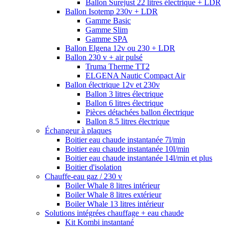
Ballon Surejust 22 litres électrique + LDR
Ballon Isotemp 230v + LDR
Gamme Basic
Gamme Slim
Gamme SPA
Ballon Elgena 12v ou 230 + LDR
Ballon 230 v + air pulsé
Truma Therme TT2
ELGENA Nautic Compact Air
Ballon électrique 12v et 230v
Ballon 3 litres électrique
Ballon 6 litres électrique
Pièces détachées ballon électrique
Ballon 8.5 litres électrique
Échangeur à plaques
Boitier eau chaude instantanée 7l/min
Boitier eau chaude instantanée 10l/min
Boitier eau chaude instantanée 14l/min et plus
Boitier d'isolation
Chauffe-eau gaz / 230 v
Boiler Whale 8 litres intérieur
Boiler Whale 8 litres extérieur
Boiler Whale 13 litres intérieur
Solutions intégrées chauffage + eau chaude
Kit Kombi instantané