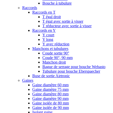
Bouche à tubulure
Raccords
Raccords en T
T égal droit
T égal avec sortie à visser
T réducteur avec sortie à visser
Raccords en Y
Y court
Y long
Y avec réduction
Manchons et tubulures
Coude sortie 90°
Coude 90°, 90 mm
Manchon droit
Bague de serrage pour bouche Webasto
Tubulure pour bouche Eberspaecher
Buse de sortie Airtronic
Gaines
Gaine diamètre 60 mm
Gaine diamètre 75 mm
Gaine diamètre 80 mm
Gaine diamètre 90 mm
Gaine isolée de 80 mm
Gaine isolée de 90 mm
Isolant gaine