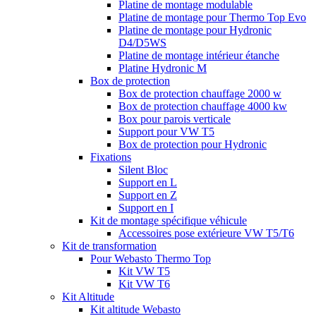
Platine de montage modulable
Platine de montage pour Thermo Top Evo
Platine de montage pour Hydronic
D4/D5WS
Platine de montage intérieur étanche
Platine Hydronic M
Box de protection
Box de protection chauffage 2000 w
Box de protection chauffage 4000 kw
Box pour parois verticale
Support pour VW T5
Box de protection pour Hydronic
Fixations
Silent Bloc
Support en L
Support en Z
Support en I
Kit de montage spécifique véhicule
Accessoires pose extérieure VW T5/T6
Kit de transformation
Pour Webasto Thermo Top
Kit VW T5
Kit VW T6
Kit Altitude
Kit altitude Webasto