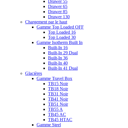
Drawer 55
Drawer 65
Drawer 85
Drawer 130
Chargement par le haut
Gamme Top Loaded OFF
Top Loaded 16
Top Loaded 30
Gamme Isotherm Built In
Built-In 16
Built-In 29 Dual
Built-In 36
Built-In 40
Built-In 41 Dual
Glacières
Gamme Travel Box
TB15 Noir
TB18 Noir
TB31 Noir
TB41 Noir
TB51 Noir
TB55 A
TB45 AC
TB45 HTAC
Gamme Steel