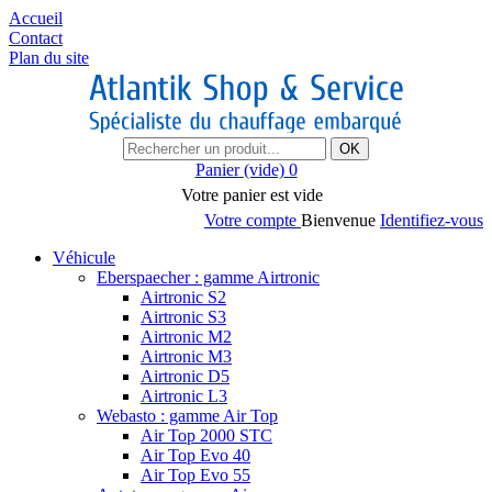
Accueil
Contact
Plan du site
OK
Panier
(vide)
0
Votre panier est vide
Votre compte
Bienvenue
Identifiez-vous
Véhicule
Eberspaecher : gamme Airtronic
Airtronic S2
Airtronic S3
Airtronic M2
Airtronic M3
Airtronic D5
Airtronic L3
Webasto : gamme Air Top
Air Top 2000 STC
Air Top Evo 40
Air Top Evo 55