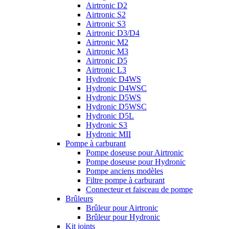
Airtronic D2
Airtronic S2
Airtronic S3
Airtronic D3/D4
Airtronic M2
Airtronic M3
Airtronic D5
Airtronic L3
Hydronic D4WS
Hydronic D4WSC
Hydronic D5WS
Hydronic D5WSC
Hydronic D5L
Hydronic S3
Hydronic MII
Pompe à carburant
Pompe doseuse pour Airtronic
Pompe doseuse pour Hydronic
Pompe anciens modèles
Filtre pompe à carburant
Connecteur et faisceau de pompe
Brûleurs
Brûleur pour Airtronic
Brûleur pour Hydronic
Kit joints