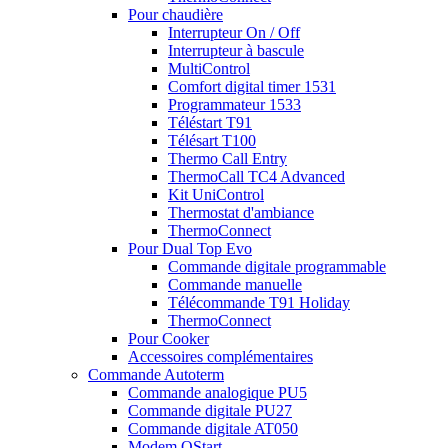
Pour chaudière
Interrupteur On / Off
Interrupteur à bascule
MultiControl
Comfort digital timer 1531
Programmateur 1533
Téléstart T91
Télésart T100
Thermo Call Entry
ThermoCall TC4 Advanced
Kit UniControl
Thermostat d'ambiance
ThermoConnect
Pour Dual Top Evo
Commande digitale programmable
Commande manuelle
Télécommande T91 Holiday
ThermoConnect
Pour Cooker
Accessoires complémentaires
Commande Autoterm
Commande analogique PU5
Commande digitale PU27
Commande digitale AT050
Modem QStart