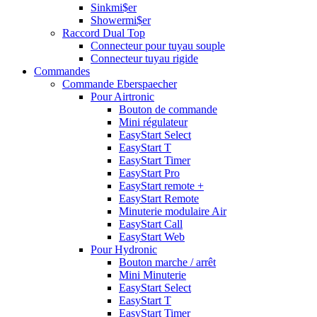
Sinkmi$er
Showermi$er
Raccord Dual Top
Connecteur pour tuyau souple
Connecteur tuyau rigide
Commandes
Commande Eberspaecher
Pour Airtronic
Bouton de commande
Mini régulateur
EasyStart Select
EasyStart T
EasyStart Timer
EasyStart Pro
EasyStart remote +
EasyStart Remote
Minuterie modulaire Air
EasyStart Call
EasyStart Web
Pour Hydronic
Bouton marche / arrêt
Mini Minuterie
EasyStart Select
EasyStart T
EasyStart Timer