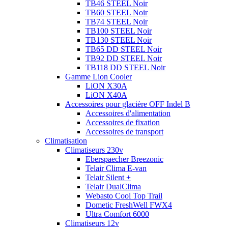
TB46 STEEL Noir
TB60 STEEL Noir
TB74 STEEL Noir
TB100 STEEL Noir
TB130 STEEL Noir
TB65 DD STEEL Noir
TB92 DD STEEL Noir
TB118 DD STEEL Noir
Gamme Lion Cooler
LiON X30A
LiON X40A
Accessoires pour glacière OFF Indel B
Accessoires d'alimentation
Accessoires de fixation
Accessoires de transport
Climatisation
Climatiseurs 230v
Eberspaecher Breezonic
Telair Clima E-van
Telair Silent +
Telair DualClima
Webasto Cool Top Trail
Dometic FreshWell FWX4
Ultra Comfort 6000
Climatiseurs 12v