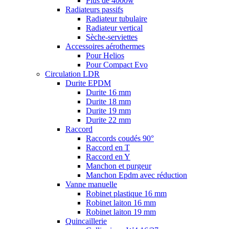
Plus de 4000w
Radiateurs passifs
Radiateur tubulaire
Radiateur vertical
Sèche-serviettes
Accessoires aérothermes
Pour Helios
Pour Compact Evo
Circulation LDR
Durite EPDM
Durite 16 mm
Durite 18 mm
Durite 19 mm
Durite 22 mm
Raccord
Raccords coudés 90°
Raccord en T
Raccord en Y
Manchon et purgeur
Manchon Epdm avec réduction
Vanne manuelle
Robinet plastique 16 mm
Robinet laiton 16 mm
Robinet laiton 19 mm
Quincaillerie