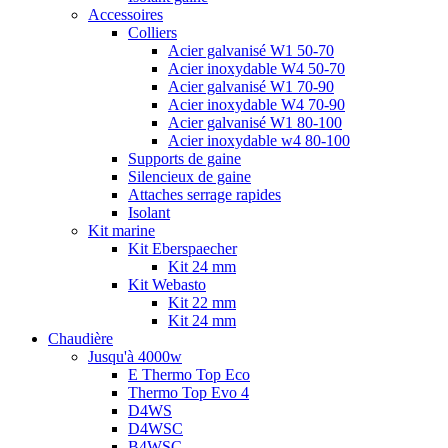
Accessoires
Colliers
Acier galvanisé W1 50-70
Acier inoxydable W4 50-70
Acier galvanisé W1 70-90
Acier inoxydable W4 70-90
Acier galvanisé W1 80-100
Acier inoxydable w4 80-100
Supports de gaine
Silencieux de gaine
Attaches serrage rapides
Isolant
Kit marine
Kit Eberspaecher
Kit 24 mm
Kit Webasto
Kit 22 mm
Kit 24 mm
Chaudière
Jusqu'à 4000w
E Thermo Top Eco
Thermo Top Evo 4
D4WS
D4WSC
B4WSC