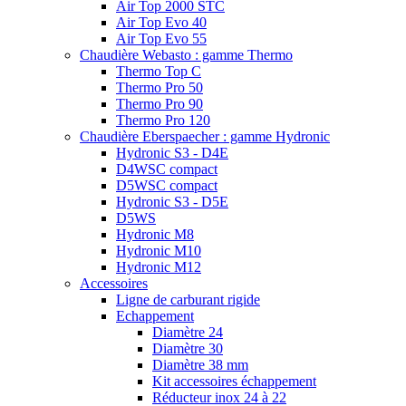
Air Top 2000 STC
Air Top Evo 40
Air Top Evo 55
Chaudière Webasto : gamme Thermo
Thermo Top C
Thermo Pro 50
Thermo Pro 90
Thermo Pro 120
Chaudière Eberspaecher : gamme Hydronic
Hydronic S3 - D4E
D4WSC compact
D5WSC compact
Hydronic S3 - D5E
D5WS
Hydronic M8
Hydronic M10
Hydronic M12
Accessoires
Ligne de carburant rigide
Echappement
Diamètre 24
Diamètre 30
Diamètre 38 mm
Kit accessoires échappement
Réducteur inox 24 à 22