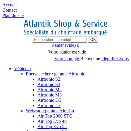
Accueil
Contact
Plan du site
OK
Panier
(vide)
0
Votre panier est vide
Votre compte
Bienvenue
Identifiez-vous
Véhicule
Eberspaecher : gamme Airtronic
Airtronic S2
Airtronic S3
Airtronic M2
Airtronic M3
Airtronic D5
Airtronic L3
Webasto : gamme Air Top
Air Top 2000 STC
Air Top Evo 40
Air Top Evo 55