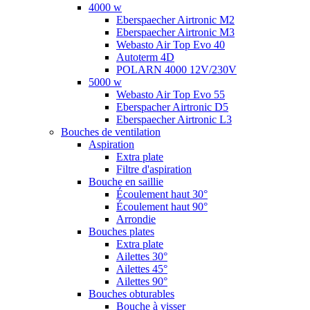
4000 w
Eberspaecher Airtronic M2
Eberspaecher Airtronic M3
Webasto Air Top Evo 40
Autoterm 4D
POLARN 4000 12V/230V
5000 w
Webasto Air Top Evo 55
Eberspacher Airtronic D5
Eberspaecher Airtronic L3
Bouches de ventilation
Aspiration
Extra plate
Filtre d'aspiration
Bouche en saillie
Écoulement haut 30°
Écoulement haut 90°
Arrondie
Bouches plates
Extra plate
Ailettes 30°
Ailettes 45°
Ailettes 90°
Bouches obturables
Bouche à visser