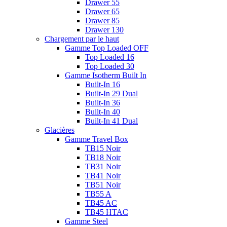
Drawer 55
Drawer 65
Drawer 85
Drawer 130
Chargement par le haut
Gamme Top Loaded OFF
Top Loaded 16
Top Loaded 30
Gamme Isotherm Built In
Built-In 16
Built-In 29 Dual
Built-In 36
Built-In 40
Built-In 41 Dual
Glacières
Gamme Travel Box
TB15 Noir
TB18 Noir
TB31 Noir
TB41 Noir
TB51 Noir
TB55 A
TB45 AC
TB45 HTAC
Gamme Steel