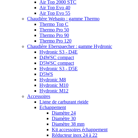
Air Top 2000 STC
Air Top Evo 40
Air Top Evo 55
Chaudière Webasto : gamme Thermo
Thermo Top C
Thermo Pro 50
Thermo Pro 90
Thermo Pro 120
Chaudière Eberspaecher : gamme Hydronic
Hydronic S3 - D4E
D4WSC compact
D5WSC compact
Hydronic S3 - D5E
D5WS
Hydronic M8
Hydronic M10
Hydronic M12
Accessoires
Ligne de carburant rigide
Echappement
Diamètre 24
Diamètre 30
Diamètre 38 mm
Kit accessoires échappement
Réducteur inox 24 à 22