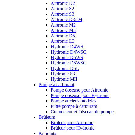
Airtronic D2
Airtronic S2
Airtronic S3
Airtronic D3/D4
Airtronic M2
Airtronic M3
Airtronic D5
Airtronic L3
Hydronic D4WS
Hydronic D4WSC
Hydronic D5WS
Hydronic D5WSC
Hydronic D5L
Hydronic S3
Hydronic MII
Pompe à carburant
Pompe doseuse pour Airtronic
Pompe doseuse pour Hydronic
Pompe anciens modèles
Filtre pompe à carburant
Connecteur et faisceau de pompe
Brûleurs
Brûleur pour Airtronic
Brûleur pour Hydronic
Kit joints