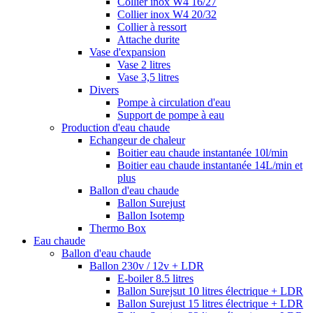
Collier inox W4 16/27
Collier inox W4 20/32
Collier à ressort
Attache durite
Vase d'expansion
Vase 2 litres
Vase 3,5 litres
Divers
Pompe à circulation d'eau
Support de pompe à eau
Production d'eau chaude
Echangeur de chaleur
Boitier eau chaude instantanée 10l/min
Boitier eau chaude instantanée 14L/min et
plus
Ballon d'eau chaude
Ballon Surejust
Ballon Isotemp
Thermo Box
Eau chaude
Ballon d'eau chaude
Ballon 230v / 12v + LDR
E-boiler 8.5 litres
Ballon Surejsut 10 litres électrique + LDR
Ballon Surejust 15 litres électrique + LDR