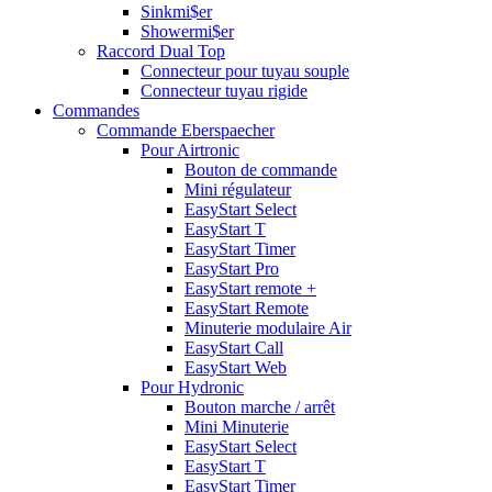
Sinkmi$er
Showermi$er
Raccord Dual Top
Connecteur pour tuyau souple
Connecteur tuyau rigide
Commandes
Commande Eberspaecher
Pour Airtronic
Bouton de commande
Mini régulateur
EasyStart Select
EasyStart T
EasyStart Timer
EasyStart Pro
EasyStart remote +
EasyStart Remote
Minuterie modulaire Air
EasyStart Call
EasyStart Web
Pour Hydronic
Bouton marche / arrêt
Mini Minuterie
EasyStart Select
EasyStart T
EasyStart Timer