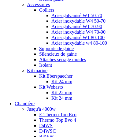
Accessoires
Colliers
Acier galvanisé W1 50-70
Acier inoxydable W4 50-70
Acier galvanisé W1 70-90
Acier inoxydable W4 70-90
Acier galvanisé W1 80-100
Acier inoxydable w4 80-100
Supports de gaine
Silencieux de gaine
Attaches serrage rapides
Isolant
Kit marine
Kit Eberspaecher
Kit 24 mm
Kit Webasto
Kit 22 mm
Kit 24 mm
Chaudière
Jusqu'à 4000w
E Thermo Top Eco
Thermo Top Evo 4
D4WS
D4WSC
B4WSC