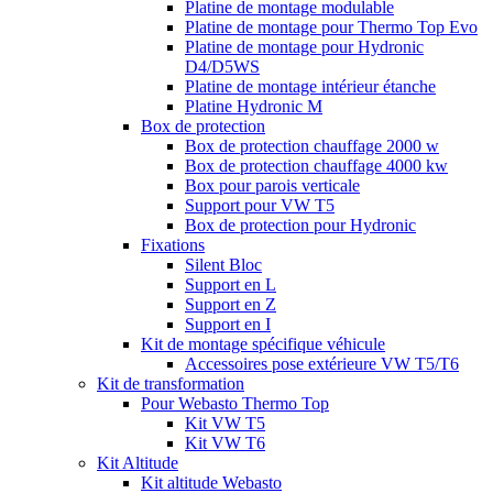
Platine de montage modulable
Platine de montage pour Thermo Top Evo
Platine de montage pour Hydronic
D4/D5WS
Platine de montage intérieur étanche
Platine Hydronic M
Box de protection
Box de protection chauffage 2000 w
Box de protection chauffage 4000 kw
Box pour parois verticale
Support pour VW T5
Box de protection pour Hydronic
Fixations
Silent Bloc
Support en L
Support en Z
Support en I
Kit de montage spécifique véhicule
Accessoires pose extérieure VW T5/T6
Kit de transformation
Pour Webasto Thermo Top
Kit VW T5
Kit VW T6
Kit Altitude
Kit altitude Webasto