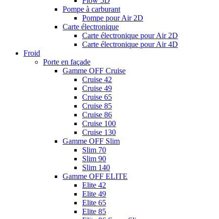
Flow 5D
Pompe à carburant
Pompe pour Air 2D
Carte électronique
Carte électronique pour Air 2D
Carte électronique pour Air 4D
Froid
Porte en façade
Gamme OFF Cruise
Cruise 42
Cruise 49
Cruise 65
Cruise 85
Cruise 86
Cruise 100
Cruise 130
Gamme OFF Slim
Slim 70
Slim 90
Slim 140
Gamme OFF ELITE
Elite 42
Elite 49
Elite 65
Elite 85