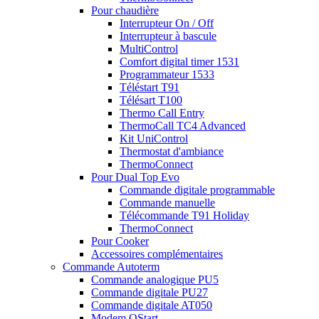
Pour chaudière
Interrupteur On / Off
Interrupteur à bascule
MultiControl
Comfort digital timer 1531
Programmateur 1533
Téléstart T91
Télésart T100
Thermo Call Entry
ThermoCall TC4 Advanced
Kit UniControl
Thermostat d'ambiance
ThermoConnect
Pour Dual Top Evo
Commande digitale programmable
Commande manuelle
Télécommande T91 Holiday
ThermoConnect
Pour Cooker
Accessoires complémentaires
Commande Autoterm
Commande analogique PU5
Commande digitale PU27
Commande digitale AT050
Modem QStart