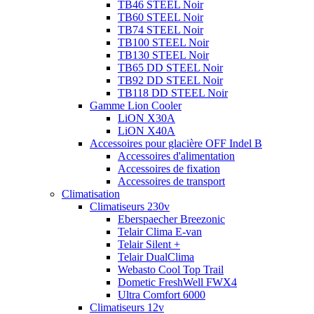
TB46 STEEL Noir
TB60 STEEL Noir
TB74 STEEL Noir
TB100 STEEL Noir
TB130 STEEL Noir
TB65 DD STEEL Noir
TB92 DD STEEL Noir
TB118 DD STEEL Noir
Gamme Lion Cooler
LiON X30A
LiON X40A
Accessoires pour glacière OFF Indel B
Accessoires d'alimentation
Accessoires de fixation
Accessoires de transport
Climatisation
Climatiseurs 230v
Eberspaecher Breezonic
Telair Clima E-van
Telair Silent +
Telair DualClima
Webasto Cool Top Trail
Dometic FreshWell FWX4
Ultra Comfort 6000
Climatiseurs 12v