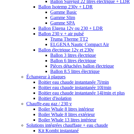
Ballon Surejust 22 litres électrique + LDR
Ballon Isotemp 230v + LDR
Gamme Basic
Gamme Slim
Gamme SPA
Ballon Elgena 12v ou 230 + LDR
Ballon 230 v + air pulsé
Truma Therme TT2
ELGENA Nautic Compact Air
Ballon électrique 12v et 230v
Ballon 3 litres électrique
Ballon 6 litres électrique
Pièces détachées ballon électrique
Ballon 8.5 litres électrique
Échangeur à plaques
Boitier eau chaude instantanée 7l/min
Boitier eau chaude instantanée 10l/min
Boitier eau chaude instantanée 14l/min et plus
Boitier d'isolation
Chauffe-eau gaz / 230 v
Boiler Whale 8 litres intérieur
Boiler Whale 8 litres extérieur
Boiler Whale 13 litres intérieur
Solutions intégrées chauffage + eau chaude
Kit Kombi instantané