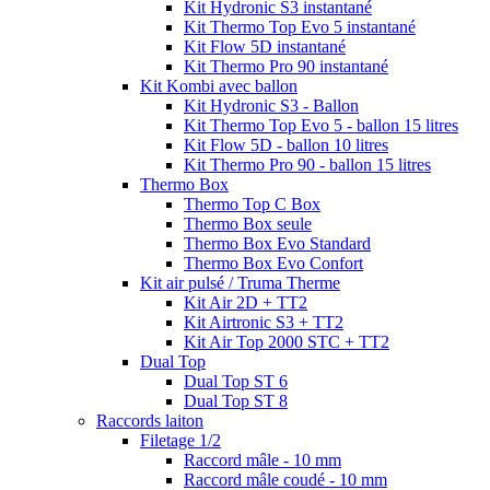
Kit Hydronic S3 instantané
Kit Thermo Top Evo 5 instantané
Kit Flow 5D instantané
Kit Thermo Pro 90 instantané
Kit Kombi avec ballon
Kit Hydronic S3 - Ballon
Kit Thermo Top Evo 5 - ballon 15 litres
Kit Flow 5D - ballon 10 litres
Kit Thermo Pro 90 - ballon 15 litres
Thermo Box
Thermo Top C Box
Thermo Box seule
Thermo Box Evo Standard
Thermo Box Evo Confort
Kit air pulsé / Truma Therme
Kit Air 2D + TT2
Kit Airtronic S3 + TT2
Kit Air Top 2000 STC + TT2
Dual Top
Dual Top ST 6
Dual Top ST 8
Raccords laiton
Filetage 1/2
Raccord mâle - 10 mm
Raccord mâle coudé - 10 mm