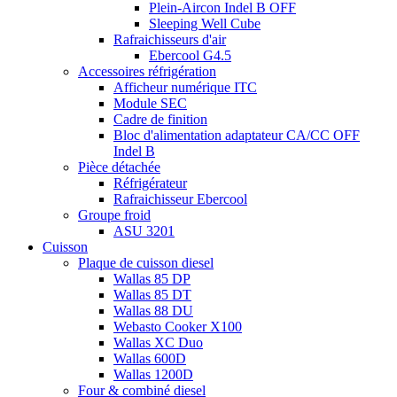
Plein-Aircon Indel B OFF
Sleeping Well Cube
Rafraichisseurs d'air
Ebercool G4.5
Accessoires réfrigération
Afficheur numérique ITC
Module SEC
Cadre de finition
Bloc d'alimentation adaptateur CA/CC OFF
Indel B
Pièce détachée
Réfrigérateur
Rafraichisseur Ebercool
Groupe froid
ASU 3201
Cuisson
Plaque de cuisson diesel
Wallas 85 DP
Wallas 85 DT
Wallas 88 DU
Webasto Cooker X100
Wallas XC Duo
Wallas 600D
Wallas 1200D
Four & combiné diesel