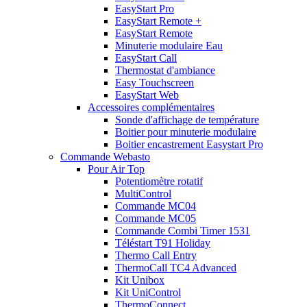
EasyStart Pro
EasyStart Remote +
EasyStart Remote
Minuterie modulaire Eau
EasyStart Call
Thermostat d'ambiance
Easy Touchscreen
EasyStart Web
Accessoires complémentaires
Sonde d'affichage de température
Boitier pour minuterie modulaire
Boitier encastrement Easystart Pro
Commande Webasto
Pour Air Top
Potentiomètre rotatif
MultiControl
Commande MC04
Commande MC05
Commande Combi Timer 1531
Téléstart T91 Holiday
Thermo Call Entry
ThermoCall TC4 Advanced
Kit Unibox
Kit UniControl
ThermoConnect