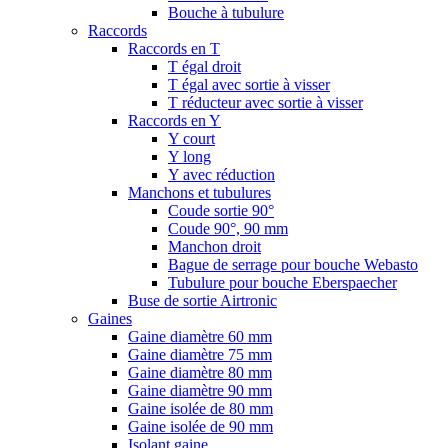
Bouche à tubulure
Raccords
Raccords en T
T égal droit
T égal avec sortie à visser
T réducteur avec sortie à visser
Raccords en Y
Y court
Y long
Y avec réduction
Manchons et tubulures
Coude sortie 90°
Coude 90°, 90 mm
Manchon droit
Bague de serrage pour bouche Webasto
Tubulure pour bouche Eberspaecher
Buse de sortie Airtronic
Gaines
Gaine diamètre 60 mm
Gaine diamètre 75 mm
Gaine diamètre 80 mm
Gaine diamètre 90 mm
Gaine isolée de 80 mm
Gaine isolée de 90 mm
Isolant gaine