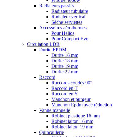
Plus de 4000w
Radiateurs passifs
Radiateur tubulaire
Radiateur vertical
Sèche-serviettes
Accessoires aérothermes
Pour Helios
Pour Compact Evo
Circulation LDR
Durite EPDM
Durite 16 mm
Durite 18 mm
Durite 19 mm
Durite 22 mm
Raccord
Raccords coudés 90°
Raccord en T
Raccord en Y
Manchon et purgeur
Manchon Epdm avec réduction
Vanne manuelle
Robinet plastique 16 mm
Robinet laiton 16 mm
Robinet laiton 19 mm
Quincaillerie