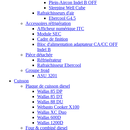
Plein-Aircon Indel B OFF
Sleeping Well Cube
Rafraichisseurs d'air
Ebercool G4.5
Accessoires réfrigération
Afficheur numérique ITC
Module SEC
Cadre de finition
Bloc d'alimentation adaptateur CA/CC OFF
Indel B
Pièce détachée
Réfrigérateur
Rafraichisseur Ebercool
Groupe froid
ASU 3201
Cuisson
Plaque de cuisson diesel
Wallas 85 DP
Wallas 85 DT
Wallas 88 DU
Webasto Cooker X100
Wallas XC Duo
Wallas 600D
Wallas 1200D
Four & combiné diesel