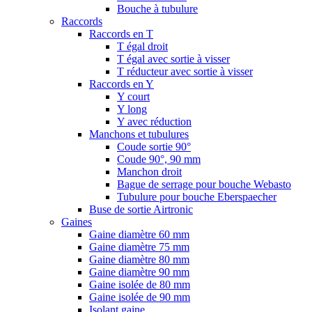
Bouche à tubulure
Raccords
Raccords en T
T égal droit
T égal avec sortie à visser
T réducteur avec sortie à visser
Raccords en Y
Y court
Y long
Y avec réduction
Manchons et tubulures
Coude sortie 90°
Coude 90°, 90 mm
Manchon droit
Bague de serrage pour bouche Webasto
Tubulure pour bouche Eberspaecher
Buse de sortie Airtronic
Gaines
Gaine diamètre 60 mm
Gaine diamètre 75 mm
Gaine diamètre 80 mm
Gaine diamètre 90 mm
Gaine isolée de 80 mm
Gaine isolée de 90 mm
Isolant gaine