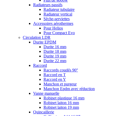
Plus de 4000w
Radiateurs passifs
Radiateur tubulaire
Radiateur vertical
Sèche-serviettes
Accessoires aérothermes
Pour Helios
Pour Compact Evo
Circulation LDR
Durite EPDM
Durite 16 mm
Durite 18 mm
Durite 19 mm
Durite 22 mm
Raccord
Raccords coudés 90°
Raccord en T
Raccord en Y
Manchon et purgeur
Manchon Epdm avec réduction
Vanne manuelle
Robinet plastique 16 mm
Robinet laiton 16 mm
Robinet laiton 19 mm
Quincaillerie