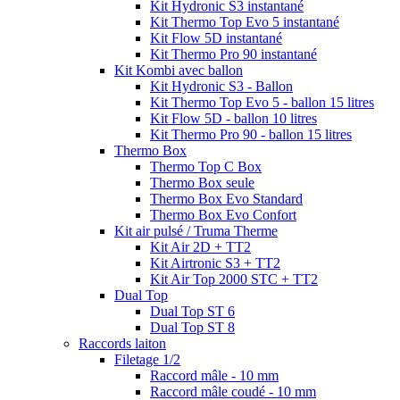
Kit Hydronic S3 instantané
Kit Thermo Top Evo 5 instantané
Kit Flow 5D instantané
Kit Thermo Pro 90 instantané
Kit Kombi avec ballon
Kit Hydronic S3 - Ballon
Kit Thermo Top Evo 5 - ballon 15 litres
Kit Flow 5D - ballon 10 litres
Kit Thermo Pro 90 - ballon 15 litres
Thermo Box
Thermo Top C Box
Thermo Box seule
Thermo Box Evo Standard
Thermo Box Evo Confort
Kit air pulsé / Truma Therme
Kit Air 2D + TT2
Kit Airtronic S3 + TT2
Kit Air Top 2000 STC + TT2
Dual Top
Dual Top ST 6
Dual Top ST 8
Raccords laiton
Filetage 1/2
Raccord mâle - 10 mm
Raccord mâle coudé - 10 mm