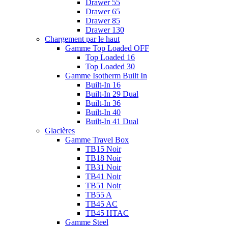
Drawer 55
Drawer 65
Drawer 85
Drawer 130
Chargement par le haut
Gamme Top Loaded OFF
Top Loaded 16
Top Loaded 30
Gamme Isotherm Built In
Built-In 16
Built-In 29 Dual
Built-In 36
Built-In 40
Built-In 41 Dual
Glacières
Gamme Travel Box
TB15 Noir
TB18 Noir
TB31 Noir
TB41 Noir
TB51 Noir
TB55 A
TB45 AC
TB45 HTAC
Gamme Steel