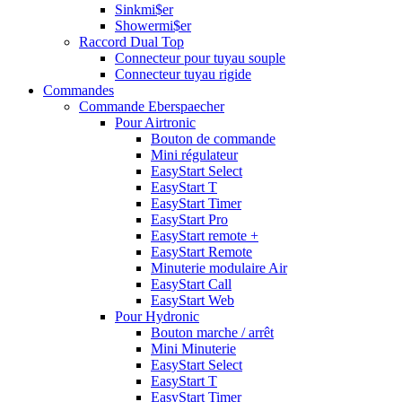
Sinkmi$er
Showermi$er
Raccord Dual Top
Connecteur pour tuyau souple
Connecteur tuyau rigide
Commandes
Commande Eberspaecher
Pour Airtronic
Bouton de commande
Mini régulateur
EasyStart Select
EasyStart T
EasyStart Timer
EasyStart Pro
EasyStart remote +
EasyStart Remote
Minuterie modulaire Air
EasyStart Call
EasyStart Web
Pour Hydronic
Bouton marche / arrêt
Mini Minuterie
EasyStart Select
EasyStart T
EasyStart Timer