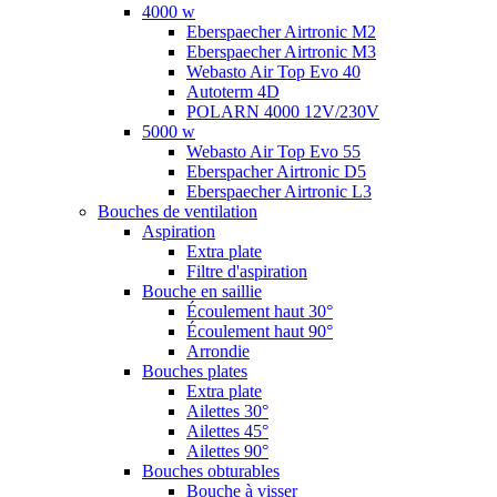
4000 w
Eberspaecher Airtronic M2
Eberspaecher Airtronic M3
Webasto Air Top Evo 40
Autoterm 4D
POLARN 4000 12V/230V
5000 w
Webasto Air Top Evo 55
Eberspacher Airtronic D5
Eberspaecher Airtronic L3
Bouches de ventilation
Aspiration
Extra plate
Filtre d'aspiration
Bouche en saillie
Écoulement haut 30°
Écoulement haut 90°
Arrondie
Bouches plates
Extra plate
Ailettes 30°
Ailettes 45°
Ailettes 90°
Bouches obturables
Bouche à visser