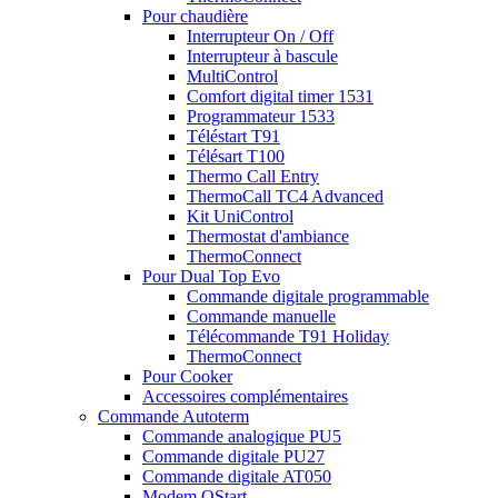
Pour chaudière
Interrupteur On / Off
Interrupteur à bascule
MultiControl
Comfort digital timer 1531
Programmateur 1533
Téléstart T91
Télésart T100
Thermo Call Entry
ThermoCall TC4 Advanced
Kit UniControl
Thermostat d'ambiance
ThermoConnect
Pour Dual Top Evo
Commande digitale programmable
Commande manuelle
Télécommande T91 Holiday
ThermoConnect
Pour Cooker
Accessoires complémentaires
Commande Autoterm
Commande analogique PU5
Commande digitale PU27
Commande digitale AT050
Modem QStart