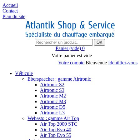
Accueil
Contact
Plan du site
OK
Panier
(vide)
0
Votre panier est vide
Votre compte
Bienvenue
Identifiez-vous
Véhicule
Eberspaecher : gamme Airtronic
Airtronic S2
Airtronic S3
Airtronic M2
Airtronic M3
Airtronic D5
Airtronic L3
Webasto : gamme Air Top
Air Top 2000 STC
Air Top Evo 40
Air Top Evo 55