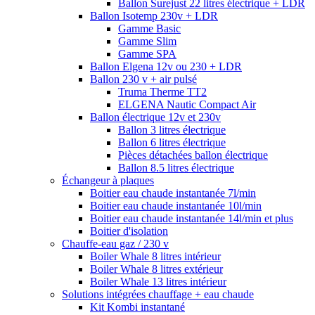
Ballon Surejust 22 litres électrique + LDR
Ballon Isotemp 230v + LDR
Gamme Basic
Gamme Slim
Gamme SPA
Ballon Elgena 12v ou 230 + LDR
Ballon 230 v + air pulsé
Truma Therme TT2
ELGENA Nautic Compact Air
Ballon électrique 12v et 230v
Ballon 3 litres électrique
Ballon 6 litres électrique
Pièces détachées ballon électrique
Ballon 8.5 litres électrique
Échangeur à plaques
Boitier eau chaude instantanée 7l/min
Boitier eau chaude instantanée 10l/min
Boitier eau chaude instantanée 14l/min et plus
Boitier d'isolation
Chauffe-eau gaz / 230 v
Boiler Whale 8 litres intérieur
Boiler Whale 8 litres extérieur
Boiler Whale 13 litres intérieur
Solutions intégrées chauffage + eau chaude
Kit Kombi instantané