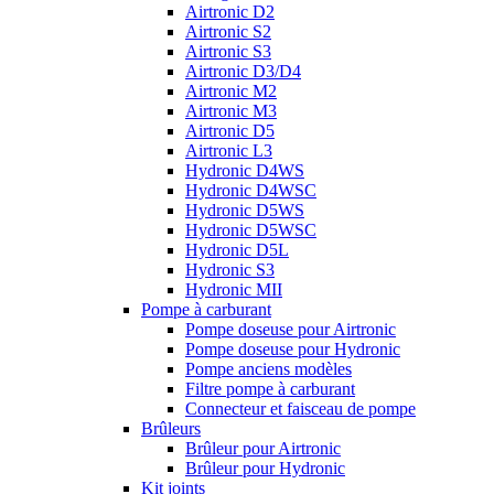
Airtronic D2
Airtronic S2
Airtronic S3
Airtronic D3/D4
Airtronic M2
Airtronic M3
Airtronic D5
Airtronic L3
Hydronic D4WS
Hydronic D4WSC
Hydronic D5WS
Hydronic D5WSC
Hydronic D5L
Hydronic S3
Hydronic MII
Pompe à carburant
Pompe doseuse pour Airtronic
Pompe doseuse pour Hydronic
Pompe anciens modèles
Filtre pompe à carburant
Connecteur et faisceau de pompe
Brûleurs
Brûleur pour Airtronic
Brûleur pour Hydronic
Kit joints