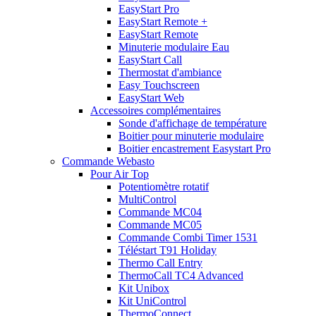
EasyStart Pro
EasyStart Remote +
EasyStart Remote
Minuterie modulaire Eau
EasyStart Call
Thermostat d'ambiance
Easy Touchscreen
EasyStart Web
Accessoires complémentaires
Sonde d'affichage de température
Boitier pour minuterie modulaire
Boitier encastrement Easystart Pro
Commande Webasto
Pour Air Top
Potentiomètre rotatif
MultiControl
Commande MC04
Commande MC05
Commande Combi Timer 1531
Téléstart T91 Holiday
Thermo Call Entry
ThermoCall TC4 Advanced
Kit Unibox
Kit UniControl
ThermoConnect