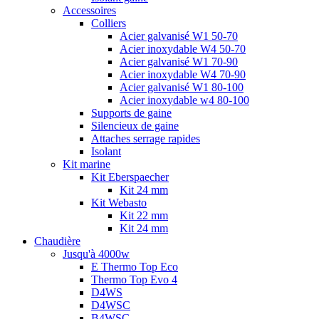
Accessoires
Colliers
Acier galvanisé W1 50-70
Acier inoxydable W4 50-70
Acier galvanisé W1 70-90
Acier inoxydable W4 70-90
Acier galvanisé W1 80-100
Acier inoxydable w4 80-100
Supports de gaine
Silencieux de gaine
Attaches serrage rapides
Isolant
Kit marine
Kit Eberspaecher
Kit 24 mm
Kit Webasto
Kit 22 mm
Kit 24 mm
Chaudière
Jusqu'à 4000w
E Thermo Top Eco
Thermo Top Evo 4
D4WS
D4WSC
B4WSC