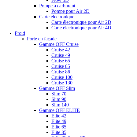
Flow 5D
Pompe à carburant
Pompe pour Air 2D
Carte électronique
Carte électronique pour Air 2D
Carte électronique pour Air 4D
Froid
Porte en façade
Gamme OFF Cruise
Cruise 42
Cruise 49
Cruise 65
Cruise 85
Cruise 86
Cruise 100
Cruise 130
Gamme OFF Slim
Slim 70
Slim 90
Slim 140
Gamme OFF ELITE
Elite 42
Elite 49
Elite 65
Elite 85