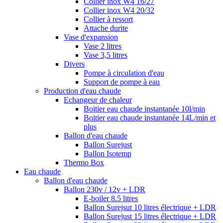
Collier inox W4 16/27
Collier inox W4 20/32
Collier à ressort
Attache durite
Vase d'expansion
Vase 2 litres
Vase 3,5 litres
Divers
Pompe à circulation d'eau
Support de pompe à eau
Production d'eau chaude
Echangeur de chaleur
Boitier eau chaude instantanée 10l/min
Boitier eau chaude instantanée 14L/min et
plus
Ballon d'eau chaude
Ballon Surejust
Ballon Isotemp
Thermo Box
Eau chaude
Ballon d'eau chaude
Ballon 230v / 12v + LDR
E-boiler 8.5 litres
Ballon Surejsut 10 litres électrique + LDR
Ballon Surejust 15 litres électrique + LDR