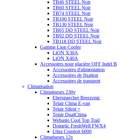
TB46 STEEL Noir
TB60 STEEL Noir
TB74 STEEL Noir
TB100 STEEL Noir
TB130 STEEL Noir
TB65 DD STEEL Noir
TB92 DD STEEL Noir
TB118 DD STEEL Noir
Gamme Lion Cooler
LiON X30A
LiON X40A
Accessoires pour glacière OFF Indel B
Accessoires d'alimentation
Accessoires de fixation
Accessoires de transport
Climatisation
Climatiseurs 230v
Eberspaecher Breezonic
Telair Clima E-van
Telair Silent +
Telair DualClima
Webasto Cool Top Trail
Dometic FreshWell FWX4
Ultra Comfort 6000
Climatiseurs 12v