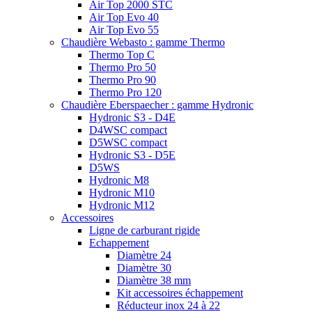
Air Top 2000 STC
Air Top Evo 40
Air Top Evo 55
Chaudière Webasto : gamme Thermo
Thermo Top C
Thermo Pro 50
Thermo Pro 90
Thermo Pro 120
Chaudière Eberspaecher : gamme Hydronic
Hydronic S3 - D4E
D4WSC compact
D5WSC compact
Hydronic S3 - D5E
D5WS
Hydronic M8
Hydronic M10
Hydronic M12
Accessoires
Ligne de carburant rigide
Echappement
Diamètre 24
Diamètre 30
Diamètre 38 mm
Kit accessoires échappement
Réducteur inox 24 à 22