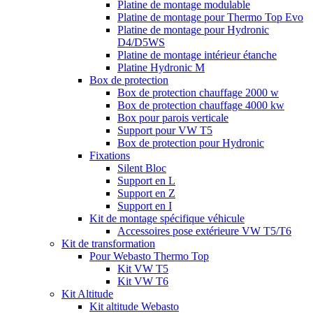
Platine de montage modulable
Platine de montage pour Thermo Top Evo
Platine de montage pour Hydronic
D4/D5WS
Platine de montage intérieur étanche
Platine Hydronic M
Box de protection
Box de protection chauffage 2000 w
Box de protection chauffage 4000 kw
Box pour parois verticale
Support pour VW T5
Box de protection pour Hydronic
Fixations
Silent Bloc
Support en L
Support en Z
Support en I
Kit de montage spécifique véhicule
Accessoires pose extérieure VW T5/T6
Kit de transformation
Pour Webasto Thermo Top
Kit VW T5
Kit VW T6
Kit Altitude
Kit altitude Webasto