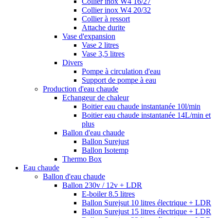
Collier inox W4 16/27
Collier inox W4 20/32
Collier à ressort
Attache durite
Vase d'expansion
Vase 2 litres
Vase 3,5 litres
Divers
Pompe à circulation d'eau
Support de pompe à eau
Production d'eau chaude
Echangeur de chaleur
Boitier eau chaude instantanée 10l/min
Boitier eau chaude instantanée 14L/min et
plus
Ballon d'eau chaude
Ballon Surejust
Ballon Isotemp
Thermo Box
Eau chaude
Ballon d'eau chaude
Ballon 230v / 12v + LDR
E-boiler 8.5 litres
Ballon Surejsut 10 litres électrique + LDR
Ballon Surejust 15 litres électrique + LDR