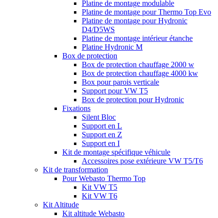
Platine de montage modulable
Platine de montage pour Thermo Top Evo
Platine de montage pour Hydronic
D4/D5WS
Platine de montage intérieur étanche
Platine Hydronic M
Box de protection
Box de protection chauffage 2000 w
Box de protection chauffage 4000 kw
Box pour parois verticale
Support pour VW T5
Box de protection pour Hydronic
Fixations
Silent Bloc
Support en L
Support en Z
Support en I
Kit de montage spécifique véhicule
Accessoires pose extérieure VW T5/T6
Kit de transformation
Pour Webasto Thermo Top
Kit VW T5
Kit VW T6
Kit Altitude
Kit altitude Webasto