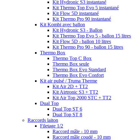
Kit Hydronic S3 instantané
Kit Thermo Top Evo 5 instantané
Kit Flow 5D instantané
Kit Thermo Pro 90 instantané
Kit Kombi avec ballon
Kit Hydronic S3 - Ballon
Kit Thermo Top Evo 5 - ballon 15 litres
Kit Flow 5D - ballon 10 litres
Kit Thermo Pro 90 - ballon 15 litres
Thermo Box
Thermo Top C Box
Thermo Box seule
Thermo Box Evo Standard
Thermo Box Evo Confort
Kit air pulsé / Truma Therme
Kit Air 2D + TT2
Kit Airtronic S3 + TT2
Kit Air Top 2000 STC + TT2
Dual Top
Dual Top ST 6
Dual Top ST 8
Raccords laiton
Filetage 1/2
Raccord mâle - 10 mm
Raccord mâle coudé - 10 mm