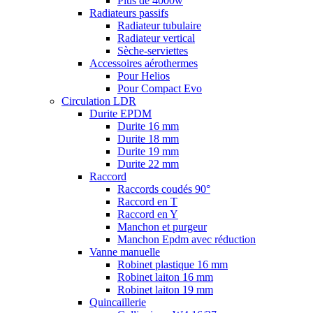
Plus de 4000w
Radiateurs passifs
Radiateur tubulaire
Radiateur vertical
Sèche-serviettes
Accessoires aérothermes
Pour Helios
Pour Compact Evo
Circulation LDR
Durite EPDM
Durite 16 mm
Durite 18 mm
Durite 19 mm
Durite 22 mm
Raccord
Raccords coudés 90°
Raccord en T
Raccord en Y
Manchon et purgeur
Manchon Epdm avec réduction
Vanne manuelle
Robinet plastique 16 mm
Robinet laiton 16 mm
Robinet laiton 19 mm
Quincaillerie