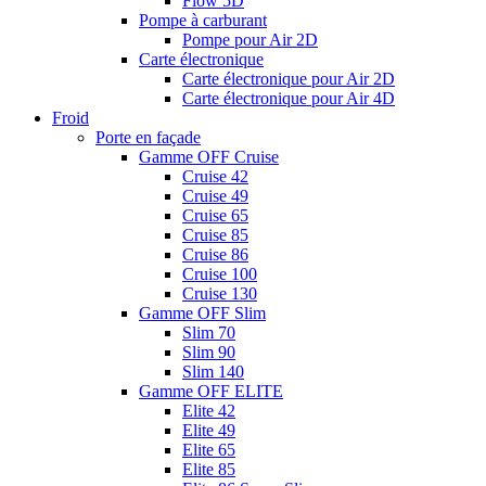
Flow 5D
Pompe à carburant
Pompe pour Air 2D
Carte électronique
Carte électronique pour Air 2D
Carte électronique pour Air 4D
Froid
Porte en façade
Gamme OFF Cruise
Cruise 42
Cruise 49
Cruise 65
Cruise 85
Cruise 86
Cruise 100
Cruise 130
Gamme OFF Slim
Slim 70
Slim 90
Slim 140
Gamme OFF ELITE
Elite 42
Elite 49
Elite 65
Elite 85