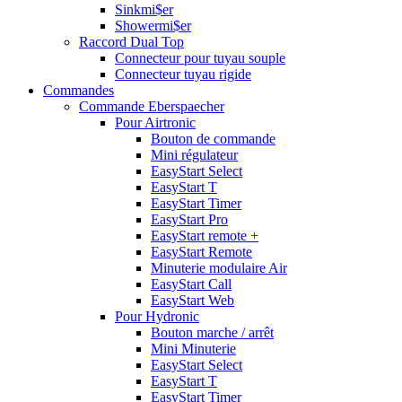
Sinkmi$er
Showermi$er
Raccord Dual Top
Connecteur pour tuyau souple
Connecteur tuyau rigide
Commandes
Commande Eberspaecher
Pour Airtronic
Bouton de commande
Mini régulateur
EasyStart Select
EasyStart T
EasyStart Timer
EasyStart Pro
EasyStart remote +
EasyStart Remote
Minuterie modulaire Air
EasyStart Call
EasyStart Web
Pour Hydronic
Bouton marche / arrêt
Mini Minuterie
EasyStart Select
EasyStart T
EasyStart Timer