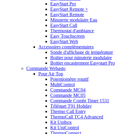
EasyStart Pro
EasyStart Remote +
EasyStart Remote
Minuterie modulaire Eau
EasyStart Call
Thermostat d'ambiance
Easy Touchscreen
EasyStart Web
Accessoires complémentaires
Sonde d'affichage de température
Boitier pour minuterie modulaire
Boitier encastrement Easystart Pro
Commande Webasto
Pour Air Top
Potentiomètre rotatif
MultiControl
Commande MC04
Commande MC05
Commande Combi Timer 1531
Téléstart T91 Holiday
Thermo Call Entry
ThermoCall TC4 Advanced
Kit Unibox
Kit UniControl
ThermoConnect