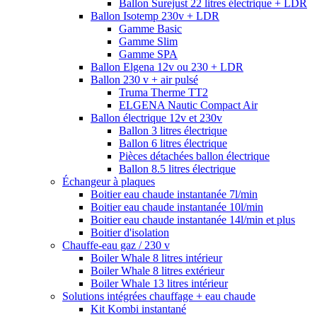
Ballon Surejust 22 litres électrique + LDR
Ballon Isotemp 230v + LDR
Gamme Basic
Gamme Slim
Gamme SPA
Ballon Elgena 12v ou 230 + LDR
Ballon 230 v + air pulsé
Truma Therme TT2
ELGENA Nautic Compact Air
Ballon électrique 12v et 230v
Ballon 3 litres électrique
Ballon 6 litres électrique
Pièces détachées ballon électrique
Ballon 8.5 litres électrique
Échangeur à plaques
Boitier eau chaude instantanée 7l/min
Boitier eau chaude instantanée 10l/min
Boitier eau chaude instantanée 14l/min et plus
Boitier d'isolation
Chauffe-eau gaz / 230 v
Boiler Whale 8 litres intérieur
Boiler Whale 8 litres extérieur
Boiler Whale 13 litres intérieur
Solutions intégrées chauffage + eau chaude
Kit Kombi instantané