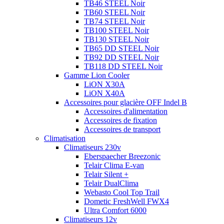
TB46 STEEL Noir
TB60 STEEL Noir
TB74 STEEL Noir
TB100 STEEL Noir
TB130 STEEL Noir
TB65 DD STEEL Noir
TB92 DD STEEL Noir
TB118 DD STEEL Noir
Gamme Lion Cooler
LiON X30A
LiON X40A
Accessoires pour glacière OFF Indel B
Accessoires d'alimentation
Accessoires de fixation
Accessoires de transport
Climatisation
Climatiseurs 230v
Eberspaecher Breezonic
Telair Clima E-van
Telair Silent +
Telair DualClima
Webasto Cool Top Trail
Dometic FreshWell FWX4
Ultra Comfort 6000
Climatiseurs 12v