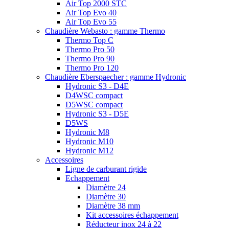
Air Top 2000 STC
Air Top Evo 40
Air Top Evo 55
Chaudière Webasto : gamme Thermo
Thermo Top C
Thermo Pro 50
Thermo Pro 90
Thermo Pro 120
Chaudière Eberspaecher : gamme Hydronic
Hydronic S3 - D4E
D4WSC compact
D5WSC compact
Hydronic S3 - D5E
D5WS
Hydronic M8
Hydronic M10
Hydronic M12
Accessoires
Ligne de carburant rigide
Echappement
Diamètre 24
Diamètre 30
Diamètre 38 mm
Kit accessoires échappement
Réducteur inox 24 à 22