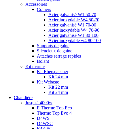
Accessoires
Colliers
Acier galvanisé W1 50-70
Acier inoxydable W4 50-70
Acier galvanisé W1 70-90
Acier inoxydable W4 70-90
Acier galvanisé W1 80-100
Acier inoxydable w4 80-100
Supports de gaine
Silencieux de gaine
Attaches serrage rapides
Isolant
Kit marine
Kit Eberspaecher
Kit 24 mm
Kit Webasto
Kit 22 mm
Kit 24 mm
Chaudière
Jusqu'à 4000w
E Thermo Top Eco
Thermo Top Evo 4
D4WS
D4WSC
B4WSC