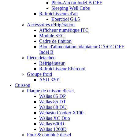
Plein-Aircon Indel B OFF
Sleeping Well Cube
Rafraichisseurs d'air
Ebercool G4.5
Accessoires réfrigération
Afficheur numérique ITC
Module SEC
Cadre de finition
Bloc d'alimentation adaptateur CA/CC OFF
Indel B
Pièce détachée
Réfrigérateur
Rafraichisseur Ebercool
Groupe froid
ASU 3201
Cuisson
Plaque de cuisson diesel
Wallas 85 DP
Wallas 85 DT
Wallas 88 DU
Webasto Cooker X100
Wallas XC Duo
Wallas 600D
Wallas 1200D
Four & combiné diesel