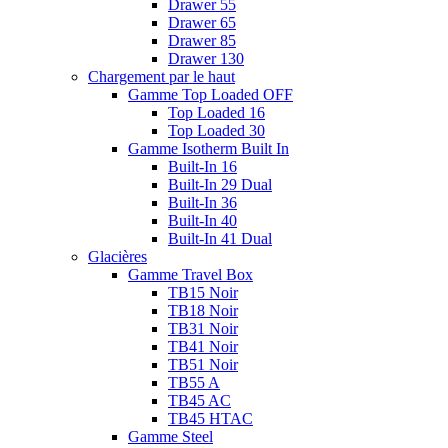
Drawer 55
Drawer 65
Drawer 85
Drawer 130
Chargement par le haut
Gamme Top Loaded OFF
Top Loaded 16
Top Loaded 30
Gamme Isotherm Built In
Built-In 16
Built-In 29 Dual
Built-In 36
Built-In 40
Built-In 41 Dual
Glacières
Gamme Travel Box
TB15 Noir
TB18 Noir
TB31 Noir
TB41 Noir
TB51 Noir
TB55 A
TB45 AC
TB45 HTAC
Gamme Steel