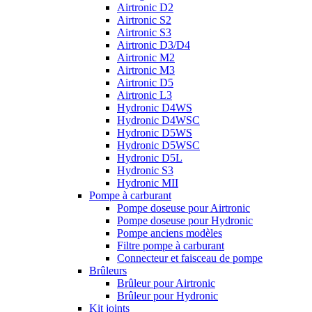
Airtronic D2
Airtronic S2
Airtronic S3
Airtronic D3/D4
Airtronic M2
Airtronic M3
Airtronic D5
Airtronic L3
Hydronic D4WS
Hydronic D4WSC
Hydronic D5WS
Hydronic D5WSC
Hydronic D5L
Hydronic S3
Hydronic MII
Pompe à carburant
Pompe doseuse pour Airtronic
Pompe doseuse pour Hydronic
Pompe anciens modèles
Filtre pompe à carburant
Connecteur et faisceau de pompe
Brûleurs
Brûleur pour Airtronic
Brûleur pour Hydronic
Kit joints