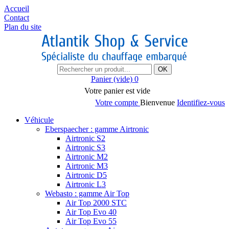
Accueil
Contact
Plan du site
OK
Panier
(vide)
0
Votre panier est vide
Votre compte
Bienvenue
Identifiez-vous
Véhicule
Eberspaecher : gamme Airtronic
Airtronic S2
Airtronic S3
Airtronic M2
Airtronic M3
Airtronic D5
Airtronic L3
Webasto : gamme Air Top
Air Top 2000 STC
Air Top Evo 40
Air Top Evo 55