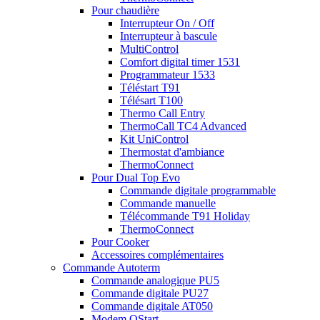
Pour chaudière
Interrupteur On / Off
Interrupteur à bascule
MultiControl
Comfort digital timer 1531
Programmateur 1533
Téléstart T91
Télésart T100
Thermo Call Entry
ThermoCall TC4 Advanced
Kit UniControl
Thermostat d'ambiance
ThermoConnect
Pour Dual Top Evo
Commande digitale programmable
Commande manuelle
Télécommande T91 Holiday
ThermoConnect
Pour Cooker
Accessoires complémentaires
Commande Autoterm
Commande analogique PU5
Commande digitale PU27
Commande digitale AT050
Modem QStart