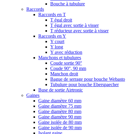
Bouche à tubulure
Raccords
Raccords en T
T égal droit
T égal avec sortie à visser
T réducteur avec sortie à visser
Raccords en Y
Y court
Y long
Y avec réduction
Manchons et tubulures
Coude sortie 90°
Coude 90°, 90 mm
Manchon droit
Bague de serrage pour bouche Webasto
Tubulure pour bouche Eberspaecher
Buse de sortie Airtronic
Gaines
Gaine diamètre 60 mm
Gaine diamètre 75 mm
Gaine diamètre 80 mm
Gaine diamètre 90 mm
Gaine isolée de 80 mm
Gaine isolée de 90 mm
Isolant gaine