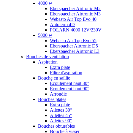
4000 w
Eberspaecher Airtronic M2
Eberspaecher Airtronic M3
Webasto Air Top Evo 40
Autoterm 4D
POLARN 4000 12V/230V
5000 w
Webasto Air Top Evo 55
Eberspacher Airtronic D5
Eberspaecher Airtronic L3
Bouches de ventilation
Aspiration
Extra plate
Filtre d'aspiration
Bouche en saillie
Écoulement haut 30°
Écoulement haut 90°
Arrondie
Bouches plates
Extra plate
Ailettes 30°
Ailettes 45°
Ailettes 90°
Bouches obturables
Bouche à visser