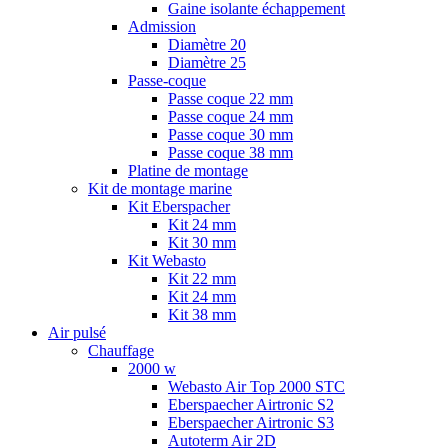
Gaine isolante échappement
Admission
Diamètre 20
Diamètre 25
Passe-coque
Passe coque 22 mm
Passe coque 24 mm
Passe coque 30 mm
Passe coque 38 mm
Platine de montage
Kit de montage marine
Kit Eberspacher
Kit 24 mm
Kit 30 mm
Kit Webasto
Kit 22 mm
Kit 24 mm
Kit 38 mm
Air pulsé
Chauffage
2000 w
Webasto Air Top 2000 STC
Eberspaecher Airtronic S2
Eberspaecher Airtronic S3
Autoterm Air 2D