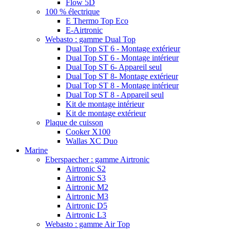
Flow 5D
100 % électrique
E Thermo Top Eco
E-Airtronic
Webasto : gamme Dual Top
Dual Top ST 6 - Montage extérieur
Dual Top ST 6 - Montage intérieur
Dual Top ST 6- Appareil seul
Dual Top ST 8- Montage extérieur
Dual Top ST 8 - Montage intérieur
Dual Top ST 8 - Appareil seul
Kit de montage intérieur
Kit de montage extérieur
Plaque de cuisson
Cooker X100
Wallas XC Duo
Marine
Eberspaecher : gamme Airtronic
Airtronic S2
Airtronic S3
Airtronic M2
Airtronic M3
Airtronic D5
Airtronic L3
Webasto : gamme Air Top