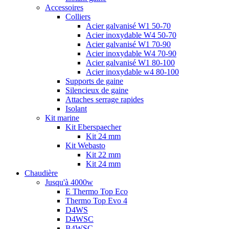
Accessoires
Colliers
Acier galvanisé W1 50-70
Acier inoxydable W4 50-70
Acier galvanisé W1 70-90
Acier inoxydable W4 70-90
Acier galvanisé W1 80-100
Acier inoxydable w4 80-100
Supports de gaine
Silencieux de gaine
Attaches serrage rapides
Isolant
Kit marine
Kit Eberspaecher
Kit 24 mm
Kit Webasto
Kit 22 mm
Kit 24 mm
Chaudière
Jusqu'à 4000w
E Thermo Top Eco
Thermo Top Evo 4
D4WS
D4WSC
B4WSC