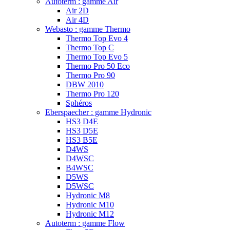
Autoterm : gamme Air
Air 2D
Air 4D
Webasto : gamme Thermo
Thermo Top Evo 4
Thermo Top C
Thermo Top Evo 5
Thermo Pro 50 Eco
Thermo Pro 90
DBW 2010
Thermo Pro 120
Sphéros
Eberspaecher : gamme Hydronic
HS3 D4E
HS3 D5E
HS3 B5E
D4WS
D4WSC
B4WSC
D5WS
D5WSC
Hydronic M8
Hydronic M10
Hydronic M12
Autoterm : gamme Flow