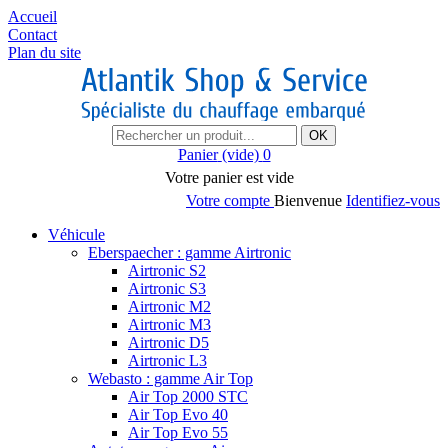
Accueil
Contact
Plan du site
OK
Panier
(vide)
0
Votre panier est vide
Votre compte
Bienvenue
Identifiez-vous
Véhicule
Eberspaecher : gamme Airtronic
Airtronic S2
Airtronic S3
Airtronic M2
Airtronic M3
Airtronic D5
Airtronic L3
Webasto : gamme Air Top
Air Top 2000 STC
Air Top Evo 40
Air Top Evo 55