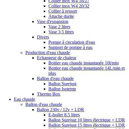
Collier inox W4 16/27
Collier inox W4 20/32
Collier à ressort
Attache durite
Vase d'expansion
Vase 2 litres
Vase 3,5 litres
Divers
Pompe à circulation d'eau
Support de pompe à eau
Production d'eau chaude
Echangeur de chaleur
Boitier eau chaude instantanée 10l/min
Boitier eau chaude instantanée 14L/min et
plus
Ballon d'eau chaude
Ballon Surejust
Ballon Isotemp
Thermo Box
Eau chaude
Ballon d'eau chaude
Ballon 230v / 12v + LDR
E-boiler 8.5 litres
Ballon Surejsut 10 litres électrique + LDR
Ballon Surejust 15 litres électrique + LDR