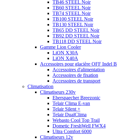
TB46 STEEL Noir
TB60 STEEL Noir
TB74 STEEL Noir
TB100 STEEL Noir
TB130 STEEL Noir
TB65 DD STEEL Noir
TB92 DD STEEL Noir
TB118 DD STEEL Noir
Gamme Lion Cooler
LiON X30A
LiON X40A
Accessoires pour glacière OFF Indel B
Accessoires d'alimentation
Accessoires de fixation
Accessoires de transport
Climatisation
Climatiseurs 230v
Eberspaecher Breezonic
Telair Clima E-van
Telair Silent +
Telair DualClima
Webasto Cool Top Trail
Dometic FreshWell FWX4
Ultra Comfort 6000
Climatiseurs 12v