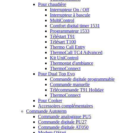
Pour chaudière
Interrupteur On / Off
Interrupteur à bascule
MultiControl
Comfort digital timer 1531
Programmateur 1533
Téléstart T91
Télésart T100
Thermo Call Entry
ThermoCall TC4 Advanced
Kit UniControl
Thermostat d'ambiance
ThermoConnect
Pour Dual Top Evo
Commande digitale programmable
Commande manuelle
Télécommande T91 Holiday
ThermoConnect
Pour Cooker
Accessoires complémentaires
Commande Autoterm
Commande analogique PU5
Commande digitale PU27
Commande digitale AT050
Modem QStart