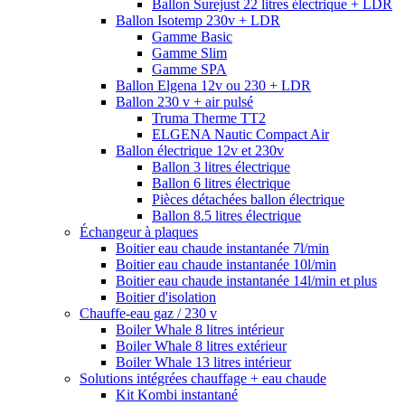
Ballon Surejust 22 litres électrique + LDR
Ballon Isotemp 230v + LDR
Gamme Basic
Gamme Slim
Gamme SPA
Ballon Elgena 12v ou 230 + LDR
Ballon 230 v + air pulsé
Truma Therme TT2
ELGENA Nautic Compact Air
Ballon électrique 12v et 230v
Ballon 3 litres électrique
Ballon 6 litres électrique
Pièces détachées ballon électrique
Ballon 8.5 litres électrique
Échangeur à plaques
Boitier eau chaude instantanée 7l/min
Boitier eau chaude instantanée 10l/min
Boitier eau chaude instantanée 14l/min et plus
Boitier d'isolation
Chauffe-eau gaz / 230 v
Boiler Whale 8 litres intérieur
Boiler Whale 8 litres extérieur
Boiler Whale 13 litres intérieur
Solutions intégrées chauffage + eau chaude
Kit Kombi instantané