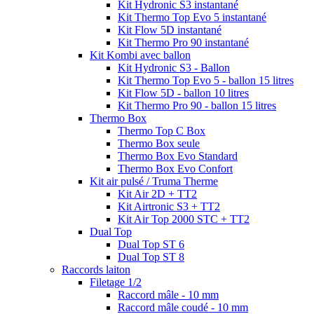
Kit Hydronic S3 instantané
Kit Thermo Top Evo 5 instantané
Kit Flow 5D instantané
Kit Thermo Pro 90 instantané
Kit Kombi avec ballon
Kit Hydronic S3 - Ballon
Kit Thermo Top Evo 5 - ballon 15 litres
Kit Flow 5D - ballon 10 litres
Kit Thermo Pro 90 - ballon 15 litres
Thermo Box
Thermo Top C Box
Thermo Box seule
Thermo Box Evo Standard
Thermo Box Evo Confort
Kit air pulsé / Truma Therme
Kit Air 2D + TT2
Kit Airtronic S3 + TT2
Kit Air Top 2000 STC + TT2
Dual Top
Dual Top ST 6
Dual Top ST 8
Raccords laiton
Filetage 1/2
Raccord mâle - 10 mm
Raccord mâle coudé - 10 mm