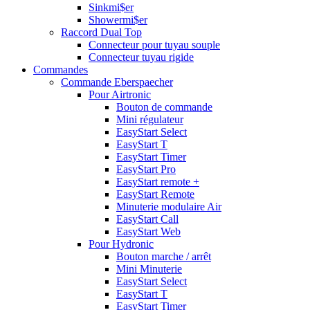
Sinkmi$er
Showermi$er
Raccord Dual Top
Connecteur pour tuyau souple
Connecteur tuyau rigide
Commandes
Commande Eberspaecher
Pour Airtronic
Bouton de commande
Mini régulateur
EasyStart Select
EasyStart T
EasyStart Timer
EasyStart Pro
EasyStart remote +
EasyStart Remote
Minuterie modulaire Air
EasyStart Call
EasyStart Web
Pour Hydronic
Bouton marche / arrêt
Mini Minuterie
EasyStart Select
EasyStart T
EasyStart Timer