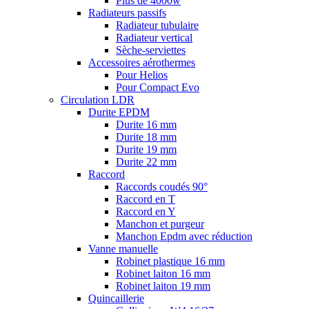
Plus de 4000w
Radiateurs passifs
Radiateur tubulaire
Radiateur vertical
Sèche-serviettes
Accessoires aérothermes
Pour Helios
Pour Compact Evo
Circulation LDR
Durite EPDM
Durite 16 mm
Durite 18 mm
Durite 19 mm
Durite 22 mm
Raccord
Raccords coudés 90°
Raccord en T
Raccord en Y
Manchon et purgeur
Manchon Epdm avec réduction
Vanne manuelle
Robinet plastique 16 mm
Robinet laiton 16 mm
Robinet laiton 19 mm
Quincaillerie