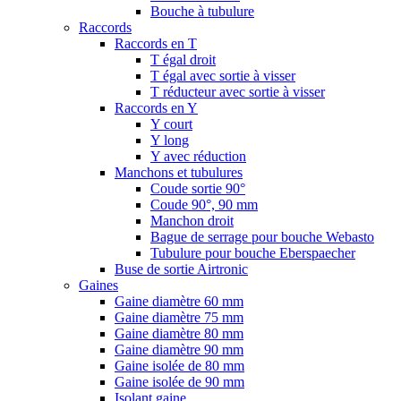
Bouche à tubulure
Raccords
Raccords en T
T égal droit
T égal avec sortie à visser
T réducteur avec sortie à visser
Raccords en Y
Y court
Y long
Y avec réduction
Manchons et tubulures
Coude sortie 90°
Coude 90°, 90 mm
Manchon droit
Bague de serrage pour bouche Webasto
Tubulure pour bouche Eberspaecher
Buse de sortie Airtronic
Gaines
Gaine diamètre 60 mm
Gaine diamètre 75 mm
Gaine diamètre 80 mm
Gaine diamètre 90 mm
Gaine isolée de 80 mm
Gaine isolée de 90 mm
Isolant gaine