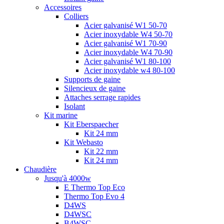
Accessoires
Colliers
Acier galvanisé W1 50-70
Acier inoxydable W4 50-70
Acier galvanisé W1 70-90
Acier inoxydable W4 70-90
Acier galvanisé W1 80-100
Acier inoxydable w4 80-100
Supports de gaine
Silencieux de gaine
Attaches serrage rapides
Isolant
Kit marine
Kit Eberspaecher
Kit 24 mm
Kit Webasto
Kit 22 mm
Kit 24 mm
Chaudière
Jusqu'à 4000w
E Thermo Top Eco
Thermo Top Evo 4
D4WS
D4WSC
B4WSC