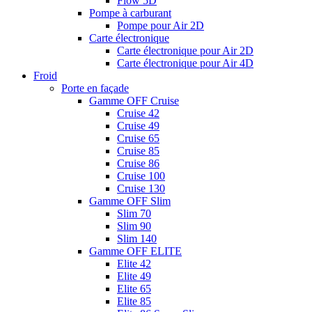
Flow 5D
Pompe à carburant
Pompe pour Air 2D
Carte électronique
Carte électronique pour Air 2D
Carte électronique pour Air 4D
Froid
Porte en façade
Gamme OFF Cruise
Cruise 42
Cruise 49
Cruise 65
Cruise 85
Cruise 86
Cruise 100
Cruise 130
Gamme OFF Slim
Slim 70
Slim 90
Slim 140
Gamme OFF ELITE
Elite 42
Elite 49
Elite 65
Elite 85