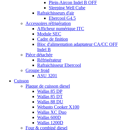
Plein-Aircon Indel B OFF
Sleeping Well Cube
Rafraichisseurs d'air
Ebercool G4.5
Accessoires réfrigération
Afficheur numérique ITC
Module SEC
Cadre de finition
Bloc d'alimentation adaptateur CA/CC OFF
Indel B
Pièce détachée
Réfrigérateur
Rafraichisseur Ebercool
Groupe froid
ASU 3201
Cuisson
Plaque de cuisson diesel
Wallas 85 DP
Wallas 85 DT
Wallas 88 DU
Webasto Cooker X100
Wallas XC Duo
Wallas 600D
Wallas 1200D
Four & combiné diesel