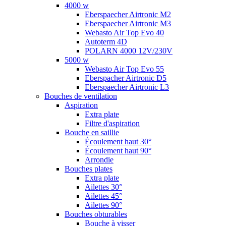
4000 w
Eberspaecher Airtronic M2
Eberspaecher Airtronic M3
Webasto Air Top Evo 40
Autoterm 4D
POLARN 4000 12V/230V
5000 w
Webasto Air Top Evo 55
Eberspacher Airtronic D5
Eberspaecher Airtronic L3
Bouches de ventilation
Aspiration
Extra plate
Filtre d'aspiration
Bouche en saillie
Écoulement haut 30°
Écoulement haut 90°
Arrondie
Bouches plates
Extra plate
Ailettes 30°
Ailettes 45°
Ailettes 90°
Bouches obturables
Bouche à visser