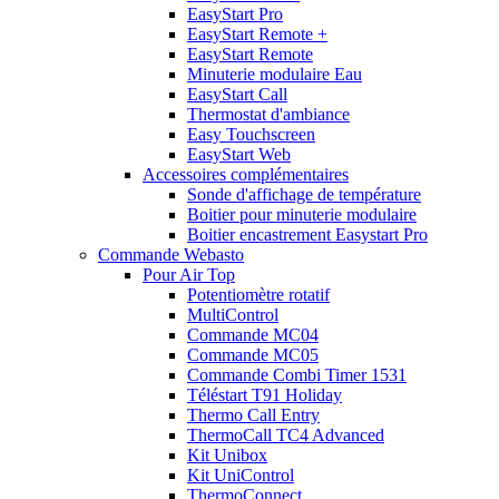
EasyStart Pro
EasyStart Remote +
EasyStart Remote
Minuterie modulaire Eau
EasyStart Call
Thermostat d'ambiance
Easy Touchscreen
EasyStart Web
Accessoires complémentaires
Sonde d'affichage de température
Boitier pour minuterie modulaire
Boitier encastrement Easystart Pro
Commande Webasto
Pour Air Top
Potentiomètre rotatif
MultiControl
Commande MC04
Commande MC05
Commande Combi Timer 1531
Téléstart T91 Holiday
Thermo Call Entry
ThermoCall TC4 Advanced
Kit Unibox
Kit UniControl
ThermoConnect