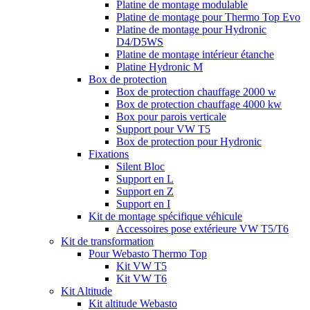
Platine de montage modulable
Platine de montage pour Thermo Top Evo
Platine de montage pour Hydronic
D4/D5WS
Platine de montage intérieur étanche
Platine Hydronic M
Box de protection
Box de protection chauffage 2000 w
Box de protection chauffage 4000 kw
Box pour parois verticale
Support pour VW T5
Box de protection pour Hydronic
Fixations
Silent Bloc
Support en L
Support en Z
Support en I
Kit de montage spécifique véhicule
Accessoires pose extérieure VW T5/T6
Kit de transformation
Pour Webasto Thermo Top
Kit VW T5
Kit VW T6
Kit Altitude
Kit altitude Webasto