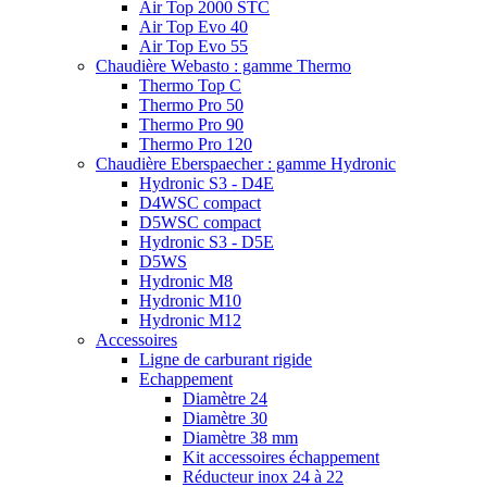
Air Top 2000 STC
Air Top Evo 40
Air Top Evo 55
Chaudière Webasto : gamme Thermo
Thermo Top C
Thermo Pro 50
Thermo Pro 90
Thermo Pro 120
Chaudière Eberspaecher : gamme Hydronic
Hydronic S3 - D4E
D4WSC compact
D5WSC compact
Hydronic S3 - D5E
D5WS
Hydronic M8
Hydronic M10
Hydronic M12
Accessoires
Ligne de carburant rigide
Echappement
Diamètre 24
Diamètre 30
Diamètre 38 mm
Kit accessoires échappement
Réducteur inox 24 à 22