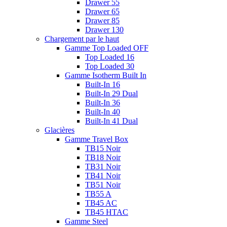
Drawer 55
Drawer 65
Drawer 85
Drawer 130
Chargement par le haut
Gamme Top Loaded OFF
Top Loaded 16
Top Loaded 30
Gamme Isotherm Built In
Built-In 16
Built-In 29 Dual
Built-In 36
Built-In 40
Built-In 41 Dual
Glacières
Gamme Travel Box
TB15 Noir
TB18 Noir
TB31 Noir
TB41 Noir
TB51 Noir
TB55 A
TB45 AC
TB45 HTAC
Gamme Steel