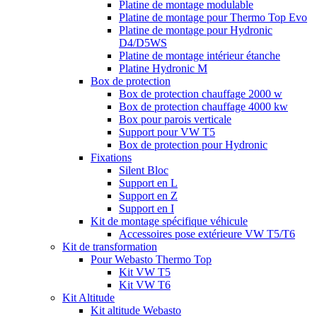
Platine de montage modulable
Platine de montage pour Thermo Top Evo
Platine de montage pour Hydronic
D4/D5WS
Platine de montage intérieur étanche
Platine Hydronic M
Box de protection
Box de protection chauffage 2000 w
Box de protection chauffage 4000 kw
Box pour parois verticale
Support pour VW T5
Box de protection pour Hydronic
Fixations
Silent Bloc
Support en L
Support en Z
Support en I
Kit de montage spécifique véhicule
Accessoires pose extérieure VW T5/T6
Kit de transformation
Pour Webasto Thermo Top
Kit VW T5
Kit VW T6
Kit Altitude
Kit altitude Webasto