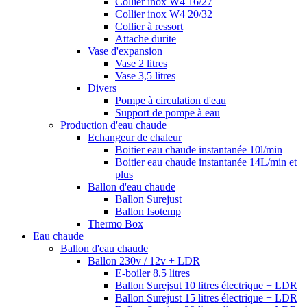
Collier inox W4 16/27
Collier inox W4 20/32
Collier à ressort
Attache durite
Vase d'expansion
Vase 2 litres
Vase 3,5 litres
Divers
Pompe à circulation d'eau
Support de pompe à eau
Production d'eau chaude
Echangeur de chaleur
Boitier eau chaude instantanée 10l/min
Boitier eau chaude instantanée 14L/min et
plus
Ballon d'eau chaude
Ballon Surejust
Ballon Isotemp
Thermo Box
Eau chaude
Ballon d'eau chaude
Ballon 230v / 12v + LDR
E-boiler 8.5 litres
Ballon Surejsut 10 litres électrique + LDR
Ballon Surejust 15 litres électrique + LDR