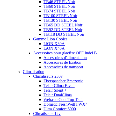
TB46 STEEL Noir
TB60 STEEL Noir
TB74 STEEL Noir
TB100 STEEL Noir
TB130 STEEL Noir
TB65 DD STEEL Noir
TB92 DD STEEL Noir
TB118 DD STEEL Noir
Gamme Lion Cooler
LiON X30A
LiON X40A
Accessoires pour glacière OFF Indel B
Accessoires d'alimentation
Accessoires de fixation
Accessoires de transport
Climatisation
Climatiseurs 230v
Eberspaecher Breezonic
Telair Clima E-van
Telair Silent +
Telair DualClima
Webasto Cool Top Trail
Dometic FreshWell FWX4
Ultra Comfort 6000
Climatiseurs 12v