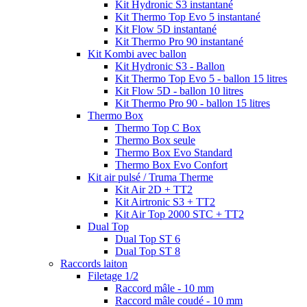
Kit Hydronic S3 instantané
Kit Thermo Top Evo 5 instantané
Kit Flow 5D instantané
Kit Thermo Pro 90 instantané
Kit Kombi avec ballon
Kit Hydronic S3 - Ballon
Kit Thermo Top Evo 5 - ballon 15 litres
Kit Flow 5D - ballon 10 litres
Kit Thermo Pro 90 - ballon 15 litres
Thermo Box
Thermo Top C Box
Thermo Box seule
Thermo Box Evo Standard
Thermo Box Evo Confort
Kit air pulsé / Truma Therme
Kit Air 2D + TT2
Kit Airtronic S3 + TT2
Kit Air Top 2000 STC + TT2
Dual Top
Dual Top ST 6
Dual Top ST 8
Raccords laiton
Filetage 1/2
Raccord mâle - 10 mm
Raccord mâle coudé - 10 mm