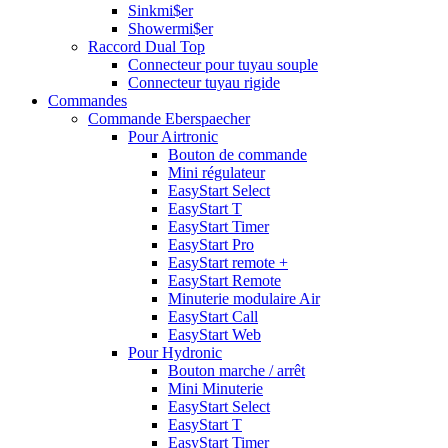
Sinkmi$er
Showermi$er
Raccord Dual Top
Connecteur pour tuyau souple
Connecteur tuyau rigide
Commandes
Commande Eberspaecher
Pour Airtronic
Bouton de commande
Mini régulateur
EasyStart Select
EasyStart T
EasyStart Timer
EasyStart Pro
EasyStart remote +
EasyStart Remote
Minuterie modulaire Air
EasyStart Call
EasyStart Web
Pour Hydronic
Bouton marche / arrêt
Mini Minuterie
EasyStart Select
EasyStart T
EasyStart Timer