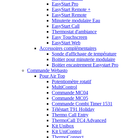
EasyStart Pro
EasyStart Remote +
EasyStart Remote
Minuterie modulaire Eau
EasyStart Call
Thermostat d'ambiance
Easy Touchscreen
EasyStart Web
Accessoires complémentaires
Sonde d'affichage de température
Boitier pour minuterie modulaire
Boitier encastrement Easystart Pro
Commande Webasto
Pour Air Top
Potentiomètre rotatif
MultiControl
Commande MC04
Commande MC05
Commande Combi Timer 1531
Téléstart T91 Holiday
Thermo Call Entry
ThermoCall TC4 Advanced
Kit Unibox
Kit UniControl
ThermoConnect