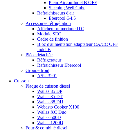
Plein-Aircon Indel B OFF
Sleeping Well Cube
Rafraichisseurs d'air
Ebercool G4.5
Accessoires réfrigération
Afficheur numérique ITC
Module SEC
Cadre de finition
Bloc d'alimentation adaptateur CA/CC OFF
Indel B
Pièce détachée
Réfrigérateur
Rafraichisseur Ebercool
Groupe froid
ASU 3201
Cuisson
Plaque de cuisson diesel
Wallas 85 DP
Wallas 85 DT
Wallas 88 DU
Webasto Cooker X100
Wallas XC Duo
Wallas 600D
Wallas 1200D
Four & combiné diesel