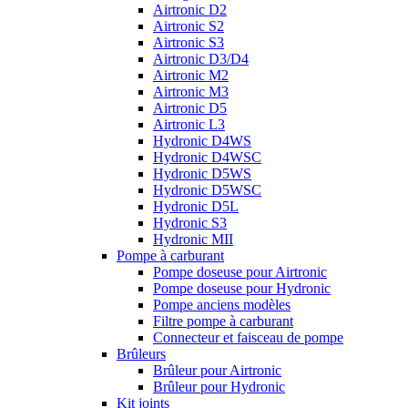
Airtronic D2
Airtronic S2
Airtronic S3
Airtronic D3/D4
Airtronic M2
Airtronic M3
Airtronic D5
Airtronic L3
Hydronic D4WS
Hydronic D4WSC
Hydronic D5WS
Hydronic D5WSC
Hydronic D5L
Hydronic S3
Hydronic MII
Pompe à carburant
Pompe doseuse pour Airtronic
Pompe doseuse pour Hydronic
Pompe anciens modèles
Filtre pompe à carburant
Connecteur et faisceau de pompe
Brûleurs
Brûleur pour Airtronic
Brûleur pour Hydronic
Kit joints