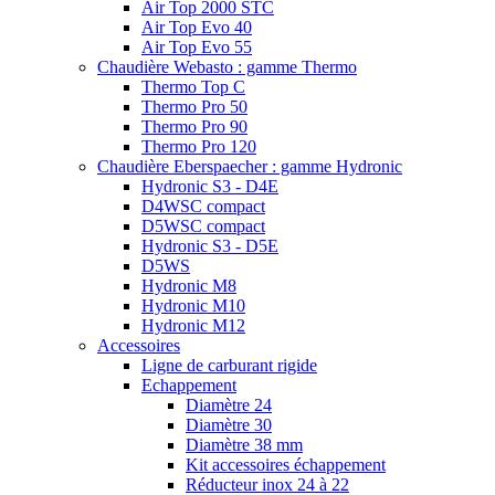
Air Top 2000 STC
Air Top Evo 40
Air Top Evo 55
Chaudière Webasto : gamme Thermo
Thermo Top C
Thermo Pro 50
Thermo Pro 90
Thermo Pro 120
Chaudière Eberspaecher : gamme Hydronic
Hydronic S3 - D4E
D4WSC compact
D5WSC compact
Hydronic S3 - D5E
D5WS
Hydronic M8
Hydronic M10
Hydronic M12
Accessoires
Ligne de carburant rigide
Echappement
Diamètre 24
Diamètre 30
Diamètre 38 mm
Kit accessoires échappement
Réducteur inox 24 à 22