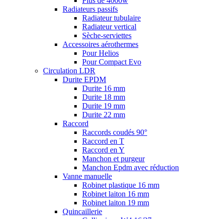
Plus de 4000w
Radiateurs passifs
Radiateur tubulaire
Radiateur vertical
Sèche-serviettes
Accessoires aérothermes
Pour Helios
Pour Compact Evo
Circulation LDR
Durite EPDM
Durite 16 mm
Durite 18 mm
Durite 19 mm
Durite 22 mm
Raccord
Raccords coudés 90°
Raccord en T
Raccord en Y
Manchon et purgeur
Manchon Epdm avec réduction
Vanne manuelle
Robinet plastique 16 mm
Robinet laiton 16 mm
Robinet laiton 19 mm
Quincaillerie