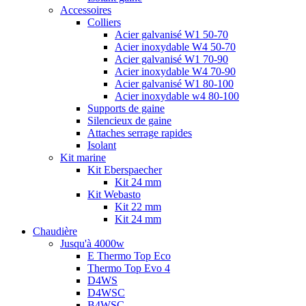
Accessoires
Colliers
Acier galvanisé W1 50-70
Acier inoxydable W4 50-70
Acier galvanisé W1 70-90
Acier inoxydable W4 70-90
Acier galvanisé W1 80-100
Acier inoxydable w4 80-100
Supports de gaine
Silencieux de gaine
Attaches serrage rapides
Isolant
Kit marine
Kit Eberspaecher
Kit 24 mm
Kit Webasto
Kit 22 mm
Kit 24 mm
Chaudière
Jusqu'à 4000w
E Thermo Top Eco
Thermo Top Evo 4
D4WS
D4WSC
B4WSC