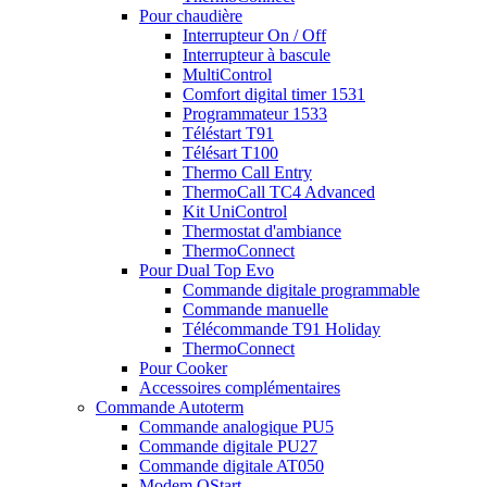
Pour chaudière
Interrupteur On / Off
Interrupteur à bascule
MultiControl
Comfort digital timer 1531
Programmateur 1533
Téléstart T91
Télésart T100
Thermo Call Entry
ThermoCall TC4 Advanced
Kit UniControl
Thermostat d'ambiance
ThermoConnect
Pour Dual Top Evo
Commande digitale programmable
Commande manuelle
Télécommande T91 Holiday
ThermoConnect
Pour Cooker
Accessoires complémentaires
Commande Autoterm
Commande analogique PU5
Commande digitale PU27
Commande digitale AT050
Modem QStart