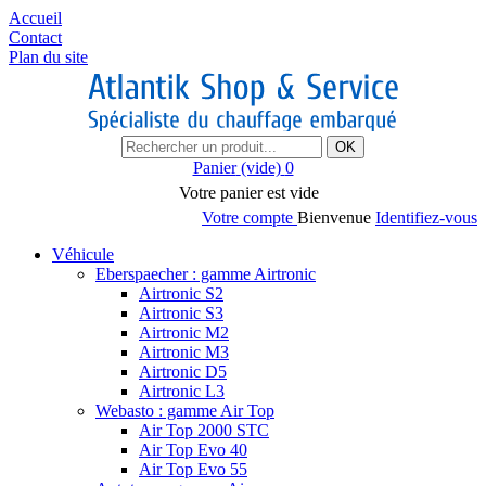
Accueil
Contact
Plan du site
OK
Panier
(vide)
0
Votre panier est vide
Votre compte
Bienvenue
Identifiez-vous
Véhicule
Eberspaecher : gamme Airtronic
Airtronic S2
Airtronic S3
Airtronic M2
Airtronic M3
Airtronic D5
Airtronic L3
Webasto : gamme Air Top
Air Top 2000 STC
Air Top Evo 40
Air Top Evo 55