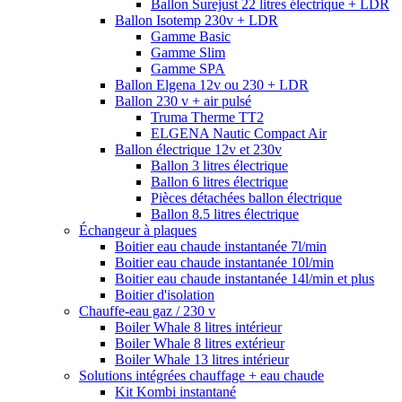
Ballon Surejust 22 litres électrique + LDR
Ballon Isotemp 230v + LDR
Gamme Basic
Gamme Slim
Gamme SPA
Ballon Elgena 12v ou 230 + LDR
Ballon 230 v + air pulsé
Truma Therme TT2
ELGENA Nautic Compact Air
Ballon électrique 12v et 230v
Ballon 3 litres électrique
Ballon 6 litres électrique
Pièces détachées ballon électrique
Ballon 8.5 litres électrique
Échangeur à plaques
Boitier eau chaude instantanée 7l/min
Boitier eau chaude instantanée 10l/min
Boitier eau chaude instantanée 14l/min et plus
Boitier d'isolation
Chauffe-eau gaz / 230 v
Boiler Whale 8 litres intérieur
Boiler Whale 8 litres extérieur
Boiler Whale 13 litres intérieur
Solutions intégrées chauffage + eau chaude
Kit Kombi instantané