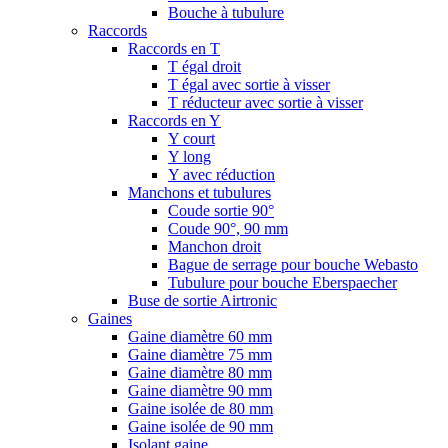
Bouche à tubulure
Raccords
Raccords en T
T égal droit
T égal avec sortie à visser
T réducteur avec sortie à visser
Raccords en Y
Y court
Y long
Y avec réduction
Manchons et tubulures
Coude sortie 90°
Coude 90°, 90 mm
Manchon droit
Bague de serrage pour bouche Webasto
Tubulure pour bouche Eberspaecher
Buse de sortie Airtronic
Gaines
Gaine diamètre 60 mm
Gaine diamètre 75 mm
Gaine diamètre 80 mm
Gaine diamètre 90 mm
Gaine isolée de 80 mm
Gaine isolée de 90 mm
Isolant gaine