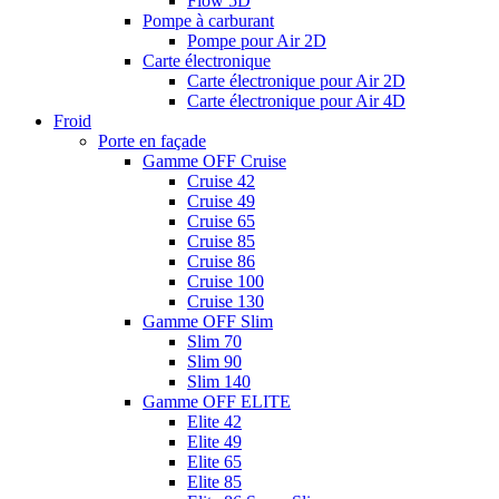
Flow 5D
Pompe à carburant
Pompe pour Air 2D
Carte électronique
Carte électronique pour Air 2D
Carte électronique pour Air 4D
Froid
Porte en façade
Gamme OFF Cruise
Cruise 42
Cruise 49
Cruise 65
Cruise 85
Cruise 86
Cruise 100
Cruise 130
Gamme OFF Slim
Slim 70
Slim 90
Slim 140
Gamme OFF ELITE
Elite 42
Elite 49
Elite 65
Elite 85