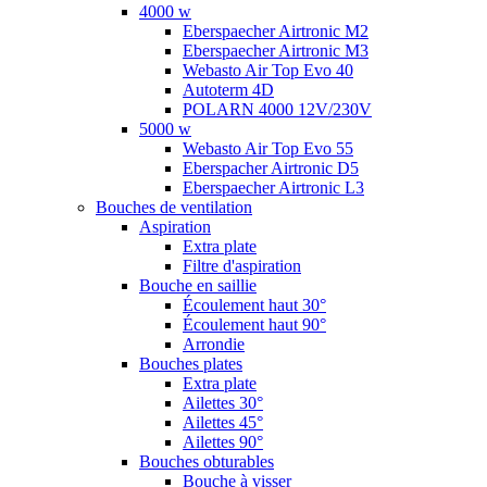
4000 w
Eberspaecher Airtronic M2
Eberspaecher Airtronic M3
Webasto Air Top Evo 40
Autoterm 4D
POLARN 4000 12V/230V
5000 w
Webasto Air Top Evo 55
Eberspacher Airtronic D5
Eberspaecher Airtronic L3
Bouches de ventilation
Aspiration
Extra plate
Filtre d'aspiration
Bouche en saillie
Écoulement haut 30°
Écoulement haut 90°
Arrondie
Bouches plates
Extra plate
Ailettes 30°
Ailettes 45°
Ailettes 90°
Bouches obturables
Bouche à visser