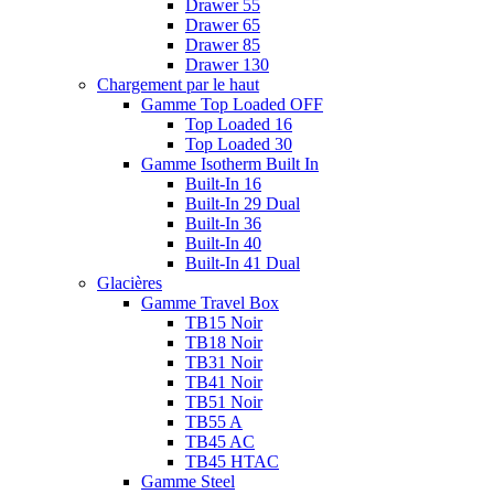
Drawer 55
Drawer 65
Drawer 85
Drawer 130
Chargement par le haut
Gamme Top Loaded OFF
Top Loaded 16
Top Loaded 30
Gamme Isotherm Built In
Built-In 16
Built-In 29 Dual
Built-In 36
Built-In 40
Built-In 41 Dual
Glacières
Gamme Travel Box
TB15 Noir
TB18 Noir
TB31 Noir
TB41 Noir
TB51 Noir
TB55 A
TB45 AC
TB45 HTAC
Gamme Steel