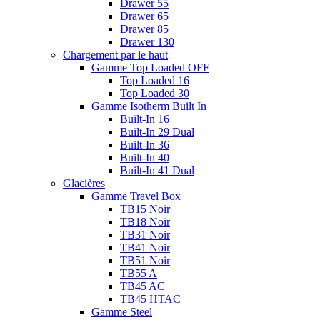
Drawer 55
Drawer 65
Drawer 85
Drawer 130
Chargement par le haut
Gamme Top Loaded OFF
Top Loaded 16
Top Loaded 30
Gamme Isotherm Built In
Built-In 16
Built-In 29 Dual
Built-In 36
Built-In 40
Built-In 41 Dual
Glacières
Gamme Travel Box
TB15 Noir
TB18 Noir
TB31 Noir
TB41 Noir
TB51 Noir
TB55 A
TB45 AC
TB45 HTAC
Gamme Steel