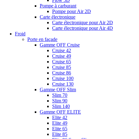
Flow 5D
Pompe à carburant
Pompe pour Air 2D
Carte électronique
Carte électronique pour Air 2D
Carte électronique pour Air 4D
Froid
Porte en façade
Gamme OFF Cruise
Cruise 42
Cruise 49
Cruise 65
Cruise 85
Cruise 86
Cruise 100
Cruise 130
Gamme OFF Slim
Slim 70
Slim 90
Slim 140
Gamme OFF ELITE
Elite 42
Elite 49
Elite 65
Elite 85