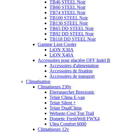
TB46 STEEL Noir
TB60 STEEL Noir
TB74 STEEL Noir
TB100 STEEL Noir
TB130 STEEL Noir
TB65 DD STEEL Noir
TB92 DD STEEL Noir
TB118 DD STEEL Noir
Gamme Lion Cooler
LiON X30A
LiON X40A
Accessoires pour glacière OFF Indel B
Accessoires d'alimentation
Accessoires de fixation
Accessoires de transport
Climatisation
Climatiseurs 230v
Eberspaecher Breezonic
Telair Clima E-van
Telair Silent +
Telair DualClima
Webasto Cool Top Trail
Dometic FreshWell FWX4
Ultra Comfort 6000
Climatiseurs 12v