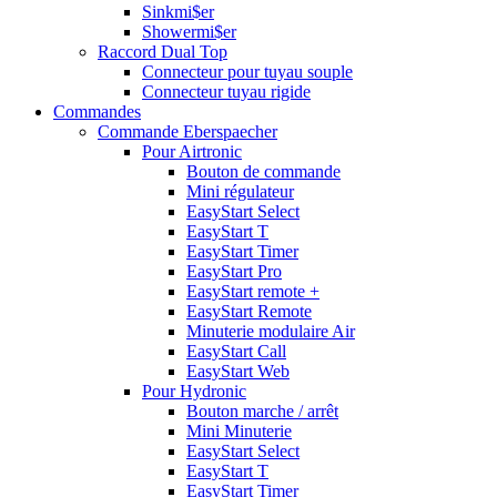
Sinkmi$er
Showermi$er
Raccord Dual Top
Connecteur pour tuyau souple
Connecteur tuyau rigide
Commandes
Commande Eberspaecher
Pour Airtronic
Bouton de commande
Mini régulateur
EasyStart Select
EasyStart T
EasyStart Timer
EasyStart Pro
EasyStart remote +
EasyStart Remote
Minuterie modulaire Air
EasyStart Call
EasyStart Web
Pour Hydronic
Bouton marche / arrêt
Mini Minuterie
EasyStart Select
EasyStart T
EasyStart Timer