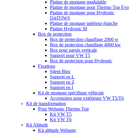
Platine de montage modulable
Platine de montage pour Thermo Top Evo
Platine de montage pour Hydronic
D4/D5WS
Platine de montage intérieur étanche
Platine Hydronic M
Box de protection
Box de protection chauffage 2000 w
Box de protection chauffage 4000 kw
Box pour parois verticale
Support pour VW T5
Box de protection pour Hydronic
Fixations
Silent Bloc
Support en L
Support en Z
Support en I
Kit de montage spécifique véhicule
Accessoires pose extérieure VW T5/T6
Kit de transformation
Pour Webasto Thermo Top
Kit VW T5
Kit VW T6
Kit Altitude
Kit altitude Webasto