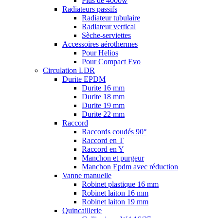
Plus de 4000w
Radiateurs passifs
Radiateur tubulaire
Radiateur vertical
Sèche-serviettes
Accessoires aérothermes
Pour Helios
Pour Compact Evo
Circulation LDR
Durite EPDM
Durite 16 mm
Durite 18 mm
Durite 19 mm
Durite 22 mm
Raccord
Raccords coudés 90°
Raccord en T
Raccord en Y
Manchon et purgeur
Manchon Epdm avec réduction
Vanne manuelle
Robinet plastique 16 mm
Robinet laiton 16 mm
Robinet laiton 19 mm
Quincaillerie