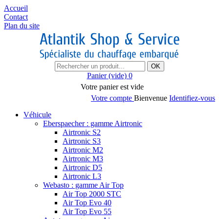
Accueil
Contact
Plan du site
OK
Panier
(vide)
0
Votre panier est vide
Votre compte
Bienvenue
Identifiez-vous
Véhicule
Eberspaecher : gamme Airtronic
Airtronic S2
Airtronic S3
Airtronic M2
Airtronic M3
Airtronic D5
Airtronic L3
Webasto : gamme Air Top
Air Top 2000 STC
Air Top Evo 40
Air Top Evo 55