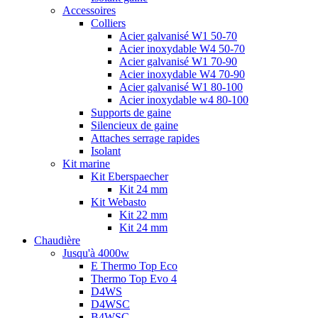
Accessoires
Colliers
Acier galvanisé W1 50-70
Acier inoxydable W4 50-70
Acier galvanisé W1 70-90
Acier inoxydable W4 70-90
Acier galvanisé W1 80-100
Acier inoxydable w4 80-100
Supports de gaine
Silencieux de gaine
Attaches serrage rapides
Isolant
Kit marine
Kit Eberspaecher
Kit 24 mm
Kit Webasto
Kit 22 mm
Kit 24 mm
Chaudière
Jusqu'à 4000w
E Thermo Top Eco
Thermo Top Evo 4
D4WS
D4WSC
B4WSC