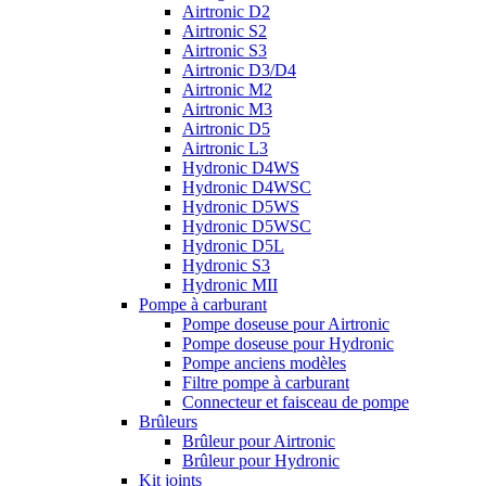
Airtronic D2
Airtronic S2
Airtronic S3
Airtronic D3/D4
Airtronic M2
Airtronic M3
Airtronic D5
Airtronic L3
Hydronic D4WS
Hydronic D4WSC
Hydronic D5WS
Hydronic D5WSC
Hydronic D5L
Hydronic S3
Hydronic MII
Pompe à carburant
Pompe doseuse pour Airtronic
Pompe doseuse pour Hydronic
Pompe anciens modèles
Filtre pompe à carburant
Connecteur et faisceau de pompe
Brûleurs
Brûleur pour Airtronic
Brûleur pour Hydronic
Kit joints