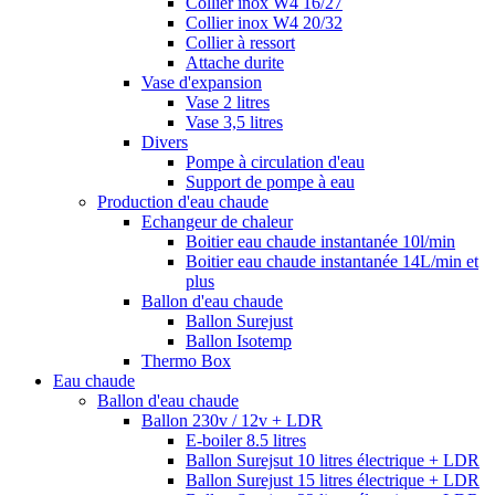
Collier inox W4 16/27
Collier inox W4 20/32
Collier à ressort
Attache durite
Vase d'expansion
Vase 2 litres
Vase 3,5 litres
Divers
Pompe à circulation d'eau
Support de pompe à eau
Production d'eau chaude
Echangeur de chaleur
Boitier eau chaude instantanée 10l/min
Boitier eau chaude instantanée 14L/min et
plus
Ballon d'eau chaude
Ballon Surejust
Ballon Isotemp
Thermo Box
Eau chaude
Ballon d'eau chaude
Ballon 230v / 12v + LDR
E-boiler 8.5 litres
Ballon Surejsut 10 litres électrique + LDR
Ballon Surejust 15 litres électrique + LDR