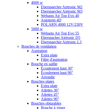
4000 w
Eberspaecher Airtronic M2
Eberspaecher Airtronic M3
Webasto Air Top Evo 40
Autoterm 4D
POLARN 4000 12V/230V
5000 w
Webasto Air Top Evo 55
Eberspacher Airtronic D5
Eberspaecher Airtronic L3
Bouches de ventilation
Aspiration
Extra plate
Filtre d'aspiration
Bouche en saillie
Écoulement haut 30°
Écoulement haut 90°
Arrondie
Bouches plates
Extra plate
Ailettes 30°
Ailettes 45°
Ailettes 90°
Bouches obturables
Bouche à visser