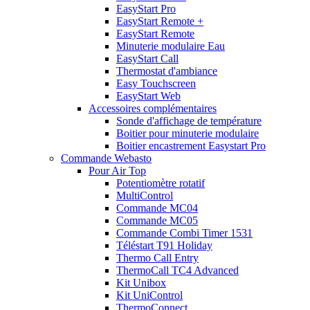
EasyStart Pro
EasyStart Remote +
EasyStart Remote
Minuterie modulaire Eau
EasyStart Call
Thermostat d'ambiance
Easy Touchscreen
EasyStart Web
Accessoires complémentaires
Sonde d'affichage de température
Boitier pour minuterie modulaire
Boitier encastrement Easystart Pro
Commande Webasto
Pour Air Top
Potentiomètre rotatif
MultiControl
Commande MC04
Commande MC05
Commande Combi Timer 1531
Téléstart T91 Holiday
Thermo Call Entry
ThermoCall TC4 Advanced
Kit Unibox
Kit UniControl
ThermoConnect