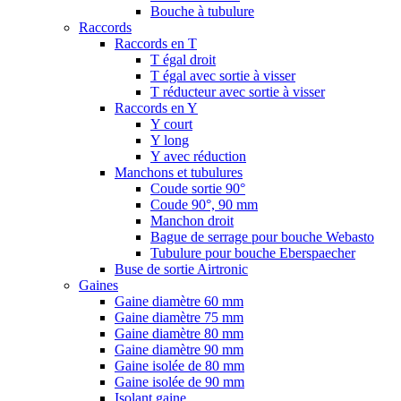
Bouche à tubulure
Raccords
Raccords en T
T égal droit
T égal avec sortie à visser
T réducteur avec sortie à visser
Raccords en Y
Y court
Y long
Y avec réduction
Manchons et tubulures
Coude sortie 90°
Coude 90°, 90 mm
Manchon droit
Bague de serrage pour bouche Webasto
Tubulure pour bouche Eberspaecher
Buse de sortie Airtronic
Gaines
Gaine diamètre 60 mm
Gaine diamètre 75 mm
Gaine diamètre 80 mm
Gaine diamètre 90 mm
Gaine isolée de 80 mm
Gaine isolée de 90 mm
Isolant gaine