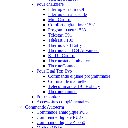
Pour chaudière
Interrupteur On / Off
Interrupteur à bascule
MultiControl
Comfort digital timer 1531
Programmateur 1533
Téléstart T91
Télésart T100
Thermo Call Entry
ThermoCall TC4 Advanced
Kit UniControl
Thermostat d'ambiance
ThermoConnect
Pour Dual Top Evo
Commande digitale programmable
Commande manuelle
Télécommande T91 Holiday
ThermoConnect
Pour Cooker
Accessoires complémentaires
Commande Autoterm
Commande analogique PU5
Commande digitale PU27
Commande digitale AT050
Modem QStart