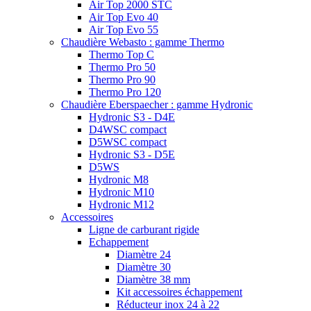
Air Top 2000 STC
Air Top Evo 40
Air Top Evo 55
Chaudière Webasto : gamme Thermo
Thermo Top C
Thermo Pro 50
Thermo Pro 90
Thermo Pro 120
Chaudière Eberspaecher : gamme Hydronic
Hydronic S3 - D4E
D4WSC compact
D5WSC compact
Hydronic S3 - D5E
D5WS
Hydronic M8
Hydronic M10
Hydronic M12
Accessoires
Ligne de carburant rigide
Echappement
Diamètre 24
Diamètre 30
Diamètre 38 mm
Kit accessoires échappement
Réducteur inox 24 à 22