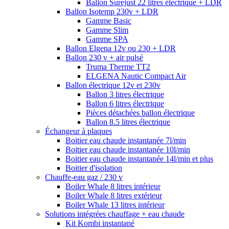
Ballon Surejust 22 litres électrique + LDR
Ballon Isotemp 230v + LDR
Gamme Basic
Gamme Slim
Gamme SPA
Ballon Elgena 12v ou 230 + LDR
Ballon 230 v + air pulsé
Truma Therme TT2
ELGENA Nautic Compact Air
Ballon électrique 12v et 230v
Ballon 3 litres électrique
Ballon 6 litres électrique
Pièces détachées ballon électrique
Ballon 8.5 litres électrique
Échangeur à plaques
Boitier eau chaude instantanée 7l/min
Boitier eau chaude instantanée 10l/min
Boitier eau chaude instantanée 14l/min et plus
Boitier d'isolation
Chauffe-eau gaz / 230 v
Boiler Whale 8 litres intérieur
Boiler Whale 8 litres extérieur
Boiler Whale 13 litres intérieur
Solutions intégrées chauffage + eau chaude
Kit Kombi instantané