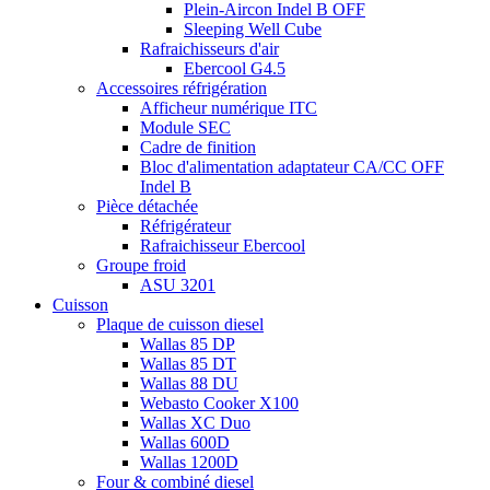
Plein-Aircon Indel B OFF
Sleeping Well Cube
Rafraichisseurs d'air
Ebercool G4.5
Accessoires réfrigération
Afficheur numérique ITC
Module SEC
Cadre de finition
Bloc d'alimentation adaptateur CA/CC OFF
Indel B
Pièce détachée
Réfrigérateur
Rafraichisseur Ebercool
Groupe froid
ASU 3201
Cuisson
Plaque de cuisson diesel
Wallas 85 DP
Wallas 85 DT
Wallas 88 DU
Webasto Cooker X100
Wallas XC Duo
Wallas 600D
Wallas 1200D
Four & combiné diesel