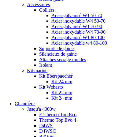
Accessoires
Colliers
Acier galvanisé W1 50-70
Acier inoxydable W4 50-70
Acier galvanisé W1 70-90
Acier inoxydable W4 70-90
Acier galvanisé W1 80-100
Acier inoxydable w4 80-100
Supports de gaine
Silencieux de gaine
Attaches serrage rapides
Isolant
Kit marine
Kit Eberspaecher
Kit 24 mm
Kit Webasto
Kit 22 mm
Kit 24 mm
Chaudière
Jusqu'à 4000w
E Thermo Top Eco
Thermo Top Evo 4
D4WS
D4WSC
B4WSC