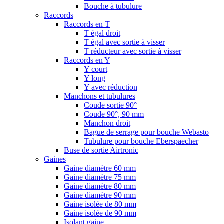
Bouche à tubulure
Raccords
Raccords en T
T égal droit
T égal avec sortie à visser
T réducteur avec sortie à visser
Raccords en Y
Y court
Y long
Y avec réduction
Manchons et tubulures
Coude sortie 90°
Coude 90°, 90 mm
Manchon droit
Bague de serrage pour bouche Webasto
Tubulure pour bouche Eberspaecher
Buse de sortie Airtronic
Gaines
Gaine diamètre 60 mm
Gaine diamètre 75 mm
Gaine diamètre 80 mm
Gaine diamètre 90 mm
Gaine isolée de 80 mm
Gaine isolée de 90 mm
Isolant gaine