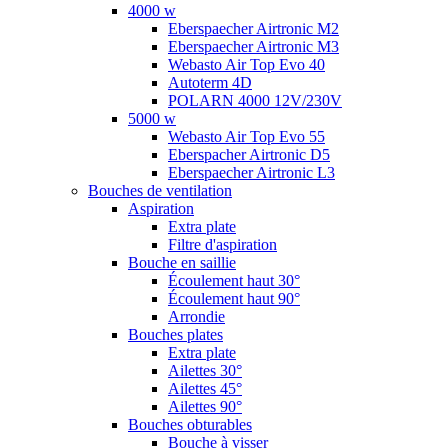
4000 w
Eberspaecher Airtronic M2
Eberspaecher Airtronic M3
Webasto Air Top Evo 40
Autoterm 4D
POLARN 4000 12V/230V
5000 w
Webasto Air Top Evo 55
Eberspacher Airtronic D5
Eberspaecher Airtronic L3
Bouches de ventilation
Aspiration
Extra plate
Filtre d'aspiration
Bouche en saillie
Écoulement haut 30°
Écoulement haut 90°
Arrondie
Bouches plates
Extra plate
Ailettes 30°
Ailettes 45°
Ailettes 90°
Bouches obturables
Bouche à visser