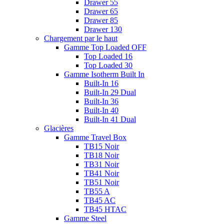
Drawer 55
Drawer 65
Drawer 85
Drawer 130
Chargement par le haut
Gamme Top Loaded OFF
Top Loaded 16
Top Loaded 30
Gamme Isotherm Built In
Built-In 16
Built-In 29 Dual
Built-In 36
Built-In 40
Built-In 41 Dual
Glacières
Gamme Travel Box
TB15 Noir
TB18 Noir
TB31 Noir
TB41 Noir
TB51 Noir
TB55 A
TB45 AC
TB45 HTAC
Gamme Steel