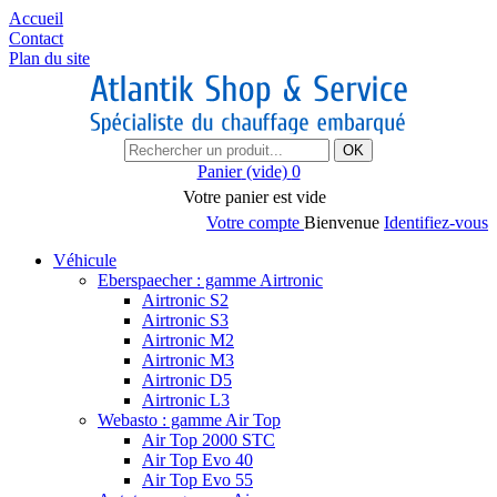
Accueil
Contact
Plan du site
OK
Panier
(vide)
0
Votre panier est vide
Votre compte
Bienvenue
Identifiez-vous
Véhicule
Eberspaecher : gamme Airtronic
Airtronic S2
Airtronic S3
Airtronic M2
Airtronic M3
Airtronic D5
Airtronic L3
Webasto : gamme Air Top
Air Top 2000 STC
Air Top Evo 40
Air Top Evo 55