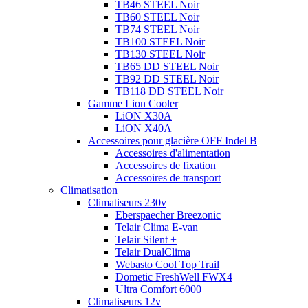
TB46 STEEL Noir
TB60 STEEL Noir
TB74 STEEL Noir
TB100 STEEL Noir
TB130 STEEL Noir
TB65 DD STEEL Noir
TB92 DD STEEL Noir
TB118 DD STEEL Noir
Gamme Lion Cooler
LiON X30A
LiON X40A
Accessoires pour glacière OFF Indel B
Accessoires d'alimentation
Accessoires de fixation
Accessoires de transport
Climatisation
Climatiseurs 230v
Eberspaecher Breezonic
Telair Clima E-van
Telair Silent +
Telair DualClima
Webasto Cool Top Trail
Dometic FreshWell FWX4
Ultra Comfort 6000
Climatiseurs 12v