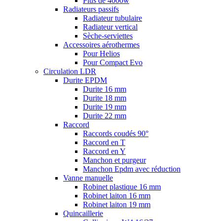
Plus de 4000w
Radiateurs passifs
Radiateur tubulaire
Radiateur vertical
Sèche-serviettes
Accessoires aérothermes
Pour Helios
Pour Compact Evo
Circulation LDR
Durite EPDM
Durite 16 mm
Durite 18 mm
Durite 19 mm
Durite 22 mm
Raccord
Raccords coudés 90°
Raccord en T
Raccord en Y
Manchon et purgeur
Manchon Epdm avec réduction
Vanne manuelle
Robinet plastique 16 mm
Robinet laiton 16 mm
Robinet laiton 19 mm
Quincaillerie