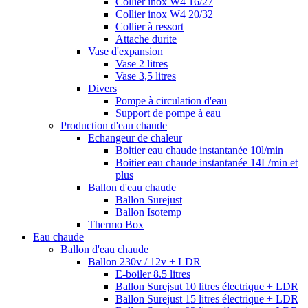
Collier inox W4 16/27
Collier inox W4 20/32
Collier à ressort
Attache durite
Vase d'expansion
Vase 2 litres
Vase 3,5 litres
Divers
Pompe à circulation d'eau
Support de pompe à eau
Production d'eau chaude
Echangeur de chaleur
Boitier eau chaude instantanée 10l/min
Boitier eau chaude instantanée 14L/min et
plus
Ballon d'eau chaude
Ballon Surejust
Ballon Isotemp
Thermo Box
Eau chaude
Ballon d'eau chaude
Ballon 230v / 12v + LDR
E-boiler 8.5 litres
Ballon Surejsut 10 litres électrique + LDR
Ballon Surejust 15 litres électrique + LDR