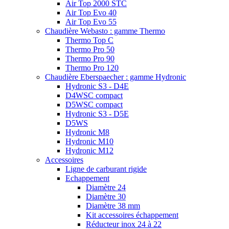
Air Top 2000 STC
Air Top Evo 40
Air Top Evo 55
Chaudière Webasto : gamme Thermo
Thermo Top C
Thermo Pro 50
Thermo Pro 90
Thermo Pro 120
Chaudière Eberspaecher : gamme Hydronic
Hydronic S3 - D4E
D4WSC compact
D5WSC compact
Hydronic S3 - D5E
D5WS
Hydronic M8
Hydronic M10
Hydronic M12
Accessoires
Ligne de carburant rigide
Echappement
Diamètre 24
Diamètre 30
Diamètre 38 mm
Kit accessoires échappement
Réducteur inox 24 à 22