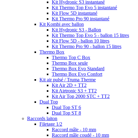
Kit Hydronic S3 instantané
Kit Thermo Top Evo 5 instantané
Kit Flow 5D instantané
Kit Thermo Pro 90 instantané
Kit Kombi avec ballon
Kit Hydronic S3 - Ballon
Kit Thermo Top Evo 5 - ballon 15 litres
Kit Flow 5D - ballon 10 litres
Kit Thermo Pro 90 - ballon 15 litres
Thermo Box
Thermo Top C Box
Thermo Box seule
Thermo Box Evo Standard
Thermo Box Evo Confort
Kit air pulsé / Truma Therme
Kit Air 2D + TT2
Kit Airtronic S3 + TT2
Kit Air Top 2000 STC + TT2
Dual Top
Dual Top ST 6
Dual Top ST 8
Raccords laiton
Filetage 1/2
Raccord mâle - 10 mm
Raccord mâle coudé - 10 mm