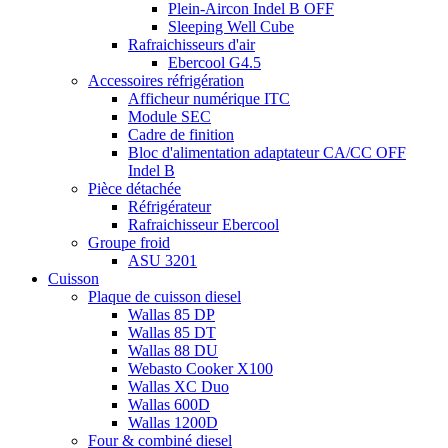
Plein-Aircon Indel B OFF
Sleeping Well Cube
Rafraichisseurs d'air
Ebercool G4.5
Accessoires réfrigération
Afficheur numérique ITC
Module SEC
Cadre de finition
Bloc d'alimentation adaptateur CA/CC OFF
Indel B
Pièce détachée
Réfrigérateur
Rafraichisseur Ebercool
Groupe froid
ASU 3201
Cuisson
Plaque de cuisson diesel
Wallas 85 DP
Wallas 85 DT
Wallas 88 DU
Webasto Cooker X100
Wallas XC Duo
Wallas 600D
Wallas 1200D
Four & combiné diesel