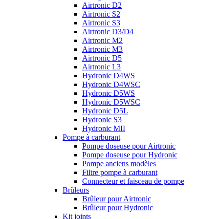
Airtronic D2
Airtronic S2
Airtronic S3
Airtronic D3/D4
Airtronic M2
Airtronic M3
Airtronic D5
Airtronic L3
Hydronic D4WS
Hydronic D4WSC
Hydronic D5WS
Hydronic D5WSC
Hydronic D5L
Hydronic S3
Hydronic MII
Pompe à carburant
Pompe doseuse pour Airtronic
Pompe doseuse pour Hydronic
Pompe anciens modèles
Filtre pompe à carburant
Connecteur et faisceau de pompe
Brûleurs
Brûleur pour Airtronic
Brûleur pour Hydronic
Kit joints