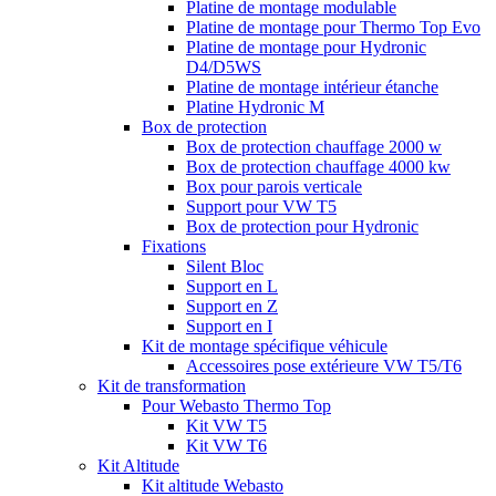
Platine de montage modulable
Platine de montage pour Thermo Top Evo
Platine de montage pour Hydronic
D4/D5WS
Platine de montage intérieur étanche
Platine Hydronic M
Box de protection
Box de protection chauffage 2000 w
Box de protection chauffage 4000 kw
Box pour parois verticale
Support pour VW T5
Box de protection pour Hydronic
Fixations
Silent Bloc
Support en L
Support en Z
Support en I
Kit de montage spécifique véhicule
Accessoires pose extérieure VW T5/T6
Kit de transformation
Pour Webasto Thermo Top
Kit VW T5
Kit VW T6
Kit Altitude
Kit altitude Webasto