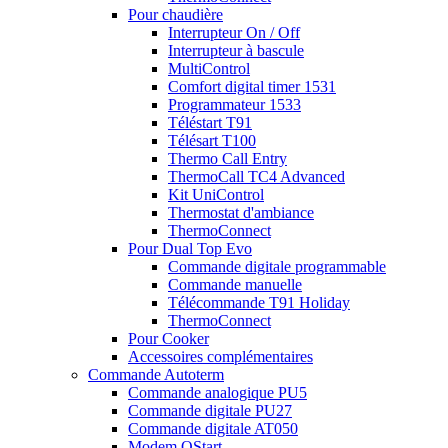
Pour chaudière
Interrupteur On / Off
Interrupteur à bascule
MultiControl
Comfort digital timer 1531
Programmateur 1533
Téléstart T91
Télésart T100
Thermo Call Entry
ThermoCall TC4 Advanced
Kit UniControl
Thermostat d'ambiance
ThermoConnect
Pour Dual Top Evo
Commande digitale programmable
Commande manuelle
Télécommande T91 Holiday
ThermoConnect
Pour Cooker
Accessoires complémentaires
Commande Autoterm
Commande analogique PU5
Commande digitale PU27
Commande digitale AT050
Modem QStart