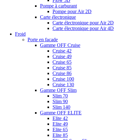
Flow 5D
Pompe à carburant
Pompe pour Air 2D
Carte électronique
Carte électronique pour Air 2D
Carte électronique pour Air 4D
Froid
Porte en façade
Gamme OFF Cruise
Cruise 42
Cruise 49
Cruise 65
Cruise 85
Cruise 86
Cruise 100
Cruise 130
Gamme OFF Slim
Slim 70
Slim 90
Slim 140
Gamme OFF ELITE
Elite 42
Elite 49
Elite 65
Elite 85