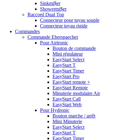
Sinkmi$er
Showermi$er
Raccord Dual Top
Connecteur pour tuyau souple
Connecteur tuyau rigide
Commandes
Commande Eberspaecher
Pour Airtronic
Bouton de commande
Mini régulateur
EasyStart Select
EasyStart T
EasyStart Timer
EasyStart Pro
EasyStart remote +
EasyStart Remote
Minuterie modulaire Air
EasyStart Call
EasyStart Web
Pour Hydronic
Bouton marche / arrêt
Mini Minuterie
EasyStart Select
EasyStart T
EasyStart Timer