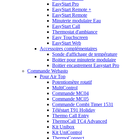
EasyStart Pro
EasyStart Remote +
EasyStart Remote
Minuterie modulaire Eau
EasyStart Call
Thermostat d'ambiance
Easy Touchscreen
EasyStart Web
Accessoires complémentaires
Sonde d'affichage de température
Boitier pour minuterie modulaire
Boitier encastrement Easystart Pro
Commande Webasto
Pour Air Top
Potentiomètre rotatif
MultiControl
Commande MC04
Commande MC05
Commande Combi Timer 1531
Téléstart T91 Holiday
Thermo Call Entry
ThermoCall TC4 Advanced
Kit Unibox
Kit UniControl
ThermoConnect