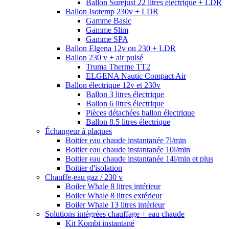
Ballon Surejust 22 litres électrique + LDR
Ballon Isotemp 230v + LDR
Gamme Basic
Gamme Slim
Gamme SPA
Ballon Elgena 12v ou 230 + LDR
Ballon 230 v + air pulsé
Truma Therme TT2
ELGENA Nautic Compact Air
Ballon électrique 12v et 230v
Ballon 3 litres électrique
Ballon 6 litres électrique
Pièces détachées ballon électrique
Ballon 8.5 litres électrique
Échangeur à plaques
Boitier eau chaude instantanée 7l/min
Boitier eau chaude instantanée 10l/min
Boitier eau chaude instantanée 14l/min et plus
Boitier d'isolation
Chauffe-eau gaz / 230 v
Boiler Whale 8 litres intérieur
Boiler Whale 8 litres extérieur
Boiler Whale 13 litres intérieur
Solutions intégrées chauffage + eau chaude
Kit Kombi instantané