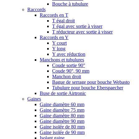
Bouche à tubulure
Raccords
Raccords en T
T égal droit
T égal avec sortie à visser
T réducteur avec sortie à visser
Raccords en Y
Y court
Y long
Y avec réduction
Manchons et tubulures
Coude sortie 90°
Coude 90°, 90 mm
Manchon droit
Bague de serrage pour bouche Webasto
Tubulure pour bouche Eberspaecher
Buse de sortie Airtronic
Gaines
Gaine diamètre 60 mm
Gaine diamètre 75 mm
Gaine diamètre 80 mm
Gaine diamètre 90 mm
Gaine isolée de 80 mm
Gaine isolée de 90 mm
Isolant gaine