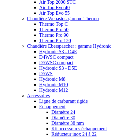
Air Top 2000 STC
Air Top Evo 40
Air Top Evo 55
Chaudière Webasto : gamme Thermo
Thermo Top C
Thermo Pro 50
Thermo Pro 90
Thermo Pro 120
Chaudière Eberspaecher : gamme Hydronic
Hydronic S3 - D4E
D4WSC compact
D5WSC compact
Hydronic S3 - D5E
D5WS
Hydronic M8
Hydronic M10
Hydronic M12
Accessoires
Ligne de carburant rigide
Echappement
Diamètre 24
Diamètre 30
Diamètre 38 mm
Kit accessoires échappement
Réducteur inox 24 à 22