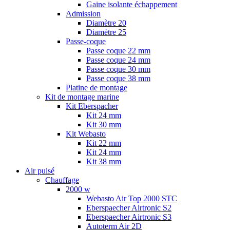
Gaine isolante échappement
Admission
Diamètre 20
Diamètre 25
Passe-coque
Passe coque 22 mm
Passe coque 24 mm
Passe coque 30 mm
Passe coque 38 mm
Platine de montage
Kit de montage marine
Kit Eberspacher
Kit 24 mm
Kit 30 mm
Kit Webasto
Kit 22 mm
Kit 24 mm
Kit 38 mm
Air pulsé
Chauffage
2000 w
Webasto Air Top 2000 STC
Eberspaecher Airtronic S2
Eberspaecher Airtronic S3
Autoterm Air 2D