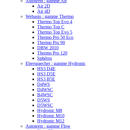
Autoterm : gamme Air
Air 2D
Air 4D
Webasto : gamme Thermo
Thermo Top Evo 4
Thermo Top C
Thermo Top Evo 5
Thermo Pro 50 Eco
Thermo Pro 90
DBW 2010
Thermo Pro 120
Sphéros
Eberspaecher : gamme Hydronic
HS3 D4E
HS3 D5E
HS3 B5E
D4WS
D4WSC
B4WSC
D5WS
D5WSC
Hydronic M8
Hydronic M10
Hydronic M12
Autoterm : gamme Flow