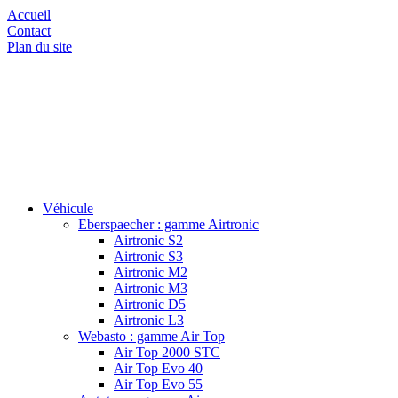
Accueil
Contact
Plan du site
Véhicule
Eberspaecher : gamme Airtronic
Airtronic S2
Airtronic S3
Airtronic M2
Airtronic M3
Airtronic D5
Airtronic L3
Webasto : gamme Air Top
Air Top 2000 STC
Air Top Evo 40
Air Top Evo 55