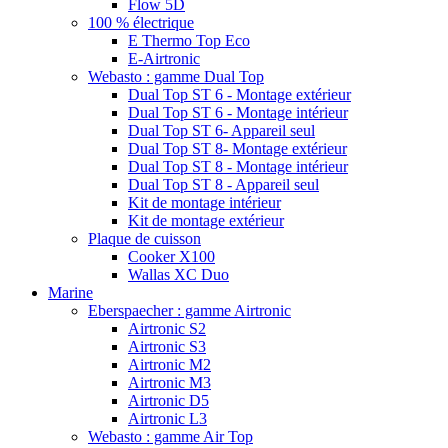
Flow 5D
100 % électrique
E Thermo Top Eco
E-Airtronic
Webasto : gamme Dual Top
Dual Top ST 6 - Montage extérieur
Dual Top ST 6 - Montage intérieur
Dual Top ST 6- Appareil seul
Dual Top ST 8- Montage extérieur
Dual Top ST 8 - Montage intérieur
Dual Top ST 8 - Appareil seul
Kit de montage intérieur
Kit de montage extérieur
Plaque de cuisson
Cooker X100
Wallas XC Duo
Marine
Eberspaecher : gamme Airtronic
Airtronic S2
Airtronic S3
Airtronic M2
Airtronic M3
Airtronic D5
Airtronic L3
Webasto : gamme Air Top