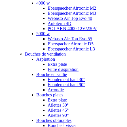
4000 w
Eberspaecher Airtronic M2
Eberspaecher Airtronic M3
Webasto Air Top Evo 40
Autoterm 4D
POLARN 4000 12V/230V
5000 w
Webasto Air Top Evo 55
Eberspacher Airtronic D5
Eberspaecher Airtronic L3
Bouches de ventilation
Aspiration
Extra plate
Filtre d'aspiration
Bouche en saillie
Écoulement haut 30°
Écoulement haut 90°
Arrondie
Bouches plates
Extra plate
Ailettes 30°
Ailettes 45°
Ailettes 90°
Bouches obturables
Bouche à visser