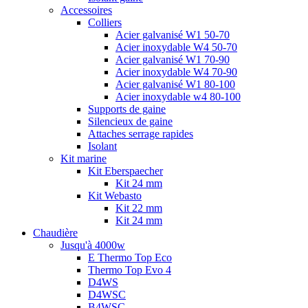
Accessoires
Colliers
Acier galvanisé W1 50-70
Acier inoxydable W4 50-70
Acier galvanisé W1 70-90
Acier inoxydable W4 70-90
Acier galvanisé W1 80-100
Acier inoxydable w4 80-100
Supports de gaine
Silencieux de gaine
Attaches serrage rapides
Isolant
Kit marine
Kit Eberspaecher
Kit 24 mm
Kit Webasto
Kit 22 mm
Kit 24 mm
Chaudière
Jusqu'à 4000w
E Thermo Top Eco
Thermo Top Evo 4
D4WS
D4WSC
B4WSC