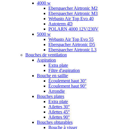
4000 w
Eberspaecher Airtronic M2
Eberspaecher Airtronic M3
Webasto Air Top Evo 40
Autoterm 4D
POLARN 4000 12V/230V
5000 w
Webasto Air Top Evo 55
Eberspacher Airtronic D5
Eberspaecher Airtronic L3
Bouches de ventilation
Aspiration
Extra plate
Filtre d'aspiration
Bouche en saillie
Écoulement haut 30°
Écoulement haut 90°
Arrondie
Bouches plates
Extra plate
Ailettes 30°
Ailettes 45°
Ailettes 90°
Bouches obturables
Bouche à visser