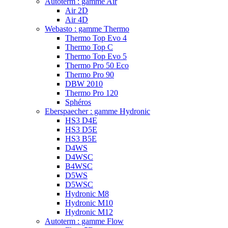
Autoterm : gamme Air
Air 2D
Air 4D
Webasto : gamme Thermo
Thermo Top Evo 4
Thermo Top C
Thermo Top Evo 5
Thermo Pro 50 Eco
Thermo Pro 90
DBW 2010
Thermo Pro 120
Sphéros
Eberspaecher : gamme Hydronic
HS3 D4E
HS3 D5E
HS3 B5E
D4WS
D4WSC
B4WSC
D5WS
D5WSC
Hydronic M8
Hydronic M10
Hydronic M12
Autoterm : gamme Flow