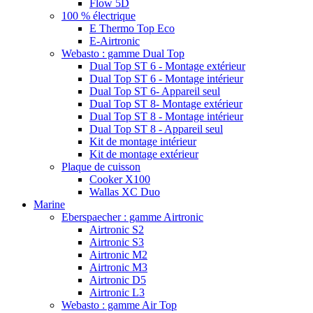
Flow 5D
100 % électrique
E Thermo Top Eco
E-Airtronic
Webasto : gamme Dual Top
Dual Top ST 6 - Montage extérieur
Dual Top ST 6 - Montage intérieur
Dual Top ST 6- Appareil seul
Dual Top ST 8- Montage extérieur
Dual Top ST 8 - Montage intérieur
Dual Top ST 8 - Appareil seul
Kit de montage intérieur
Kit de montage extérieur
Plaque de cuisson
Cooker X100
Wallas XC Duo
Marine
Eberspaecher : gamme Airtronic
Airtronic S2
Airtronic S3
Airtronic M2
Airtronic M3
Airtronic D5
Airtronic L3
Webasto : gamme Air Top