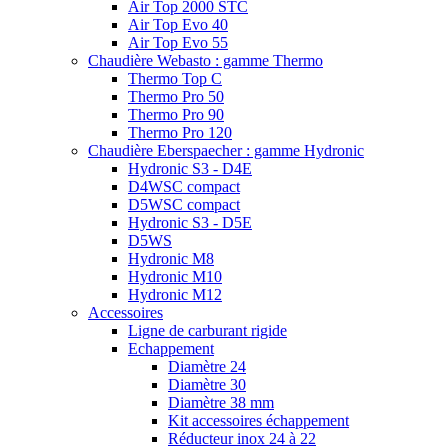
Air Top 2000 STC
Air Top Evo 40
Air Top Evo 55
Chaudière Webasto : gamme Thermo
Thermo Top C
Thermo Pro 50
Thermo Pro 90
Thermo Pro 120
Chaudière Eberspaecher : gamme Hydronic
Hydronic S3 - D4E
D4WSC compact
D5WSC compact
Hydronic S3 - D5E
D5WS
Hydronic M8
Hydronic M10
Hydronic M12
Accessoires
Ligne de carburant rigide
Echappement
Diamètre 24
Diamètre 30
Diamètre 38 mm
Kit accessoires échappement
Réducteur inox 24 à 22