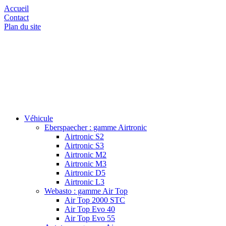
Accueil
Contact
Plan du site
Véhicule
Eberspaecher : gamme Airtronic
Airtronic S2
Airtronic S3
Airtronic M2
Airtronic M3
Airtronic D5
Airtronic L3
Webasto : gamme Air Top
Air Top 2000 STC
Air Top Evo 40
Air Top Evo 55