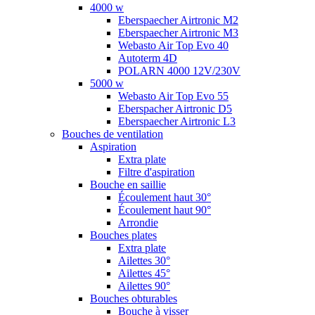
4000 w
Eberspaecher Airtronic M2
Eberspaecher Airtronic M3
Webasto Air Top Evo 40
Autoterm 4D
POLARN 4000 12V/230V
5000 w
Webasto Air Top Evo 55
Eberspacher Airtronic D5
Eberspaecher Airtronic L3
Bouches de ventilation
Aspiration
Extra plate
Filtre d'aspiration
Bouche en saillie
Écoulement haut 30°
Écoulement haut 90°
Arrondie
Bouches plates
Extra plate
Ailettes 30°
Ailettes 45°
Ailettes 90°
Bouches obturables
Bouche à visser