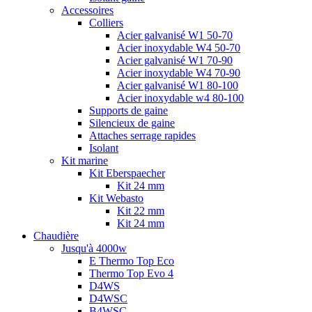
Accessoires
Colliers
Acier galvanisé W1 50-70
Acier inoxydable W4 50-70
Acier galvanisé W1 70-90
Acier inoxydable W4 70-90
Acier galvanisé W1 80-100
Acier inoxydable w4 80-100
Supports de gaine
Silencieux de gaine
Attaches serrage rapides
Isolant
Kit marine
Kit Eberspaecher
Kit 24 mm
Kit Webasto
Kit 22 mm
Kit 24 mm
Chaudière
Jusqu'à 4000w
E Thermo Top Eco
Thermo Top Evo 4
D4WS
D4WSC
B4WSC