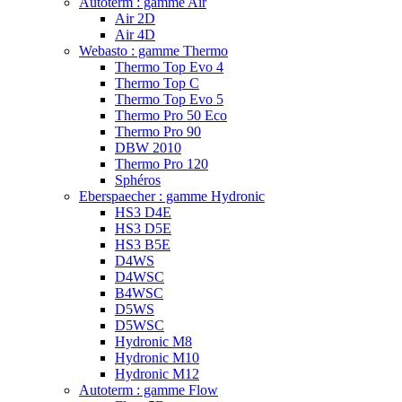
Autoterm : gamme Air
Air 2D
Air 4D
Webasto : gamme Thermo
Thermo Top Evo 4
Thermo Top C
Thermo Top Evo 5
Thermo Pro 50 Eco
Thermo Pro 90
DBW 2010
Thermo Pro 120
Sphéros
Eberspaecher : gamme Hydronic
HS3 D4E
HS3 D5E
HS3 B5E
D4WS
D4WSC
B4WSC
D5WS
D5WSC
Hydronic M8
Hydronic M10
Hydronic M12
Autoterm : gamme Flow