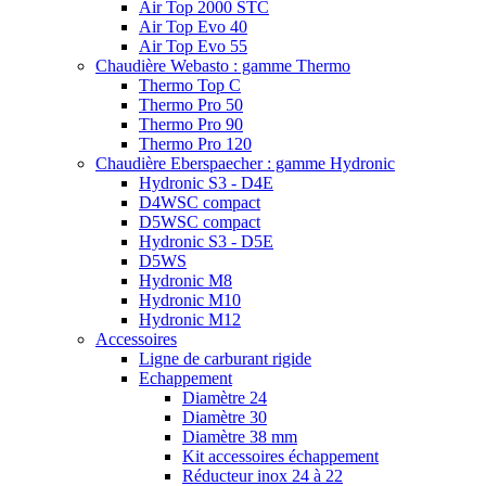
Air Top 2000 STC
Air Top Evo 40
Air Top Evo 55
Chaudière Webasto : gamme Thermo
Thermo Top C
Thermo Pro 50
Thermo Pro 90
Thermo Pro 120
Chaudière Eberspaecher : gamme Hydronic
Hydronic S3 - D4E
D4WSC compact
D5WSC compact
Hydronic S3 - D5E
D5WS
Hydronic M8
Hydronic M10
Hydronic M12
Accessoires
Ligne de carburant rigide
Echappement
Diamètre 24
Diamètre 30
Diamètre 38 mm
Kit accessoires échappement
Réducteur inox 24 à 22