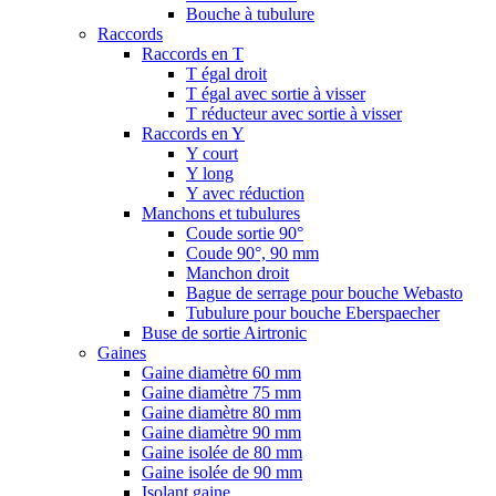
Bouche à tubulure
Raccords
Raccords en T
T égal droit
T égal avec sortie à visser
T réducteur avec sortie à visser
Raccords en Y
Y court
Y long
Y avec réduction
Manchons et tubulures
Coude sortie 90°
Coude 90°, 90 mm
Manchon droit
Bague de serrage pour bouche Webasto
Tubulure pour bouche Eberspaecher
Buse de sortie Airtronic
Gaines
Gaine diamètre 60 mm
Gaine diamètre 75 mm
Gaine diamètre 80 mm
Gaine diamètre 90 mm
Gaine isolée de 80 mm
Gaine isolée de 90 mm
Isolant gaine