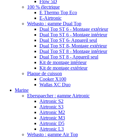
Flow 5D
100 % électrique
E Thermo Top Eco
E-Airtronic
Webasto : gamme Dual Top
Dual Top ST 6 - Montage extérieur
Dual Top ST 6 - Montage intérieur
Dual Top ST 6- Appareil seul
Dual Top ST 8- Montage extérieur
Dual Top ST 8 - Montage intérieur
Dual Top ST 8 - Appareil seul
Kit de montage intérieur
Kit de montage extérieur
Plaque de cuisson
Cooker X100
Wallas XC Duo
Marine
Eberspaecher : gamme Airtronic
Airtronic S2
Airtronic S3
Airtronic M2
Airtronic M3
Airtronic D5
Airtronic L3
Webasto : gamme Air Top