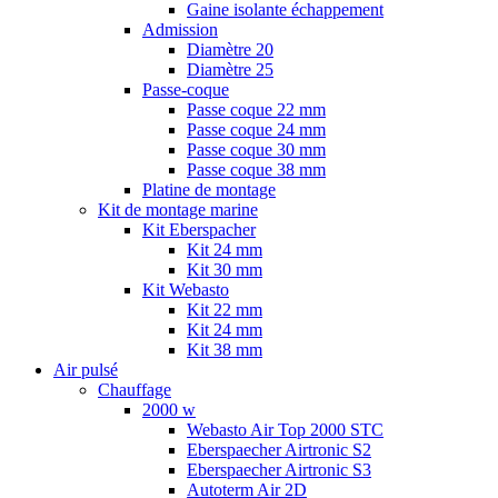
Gaine isolante échappement
Admission
Diamètre 20
Diamètre 25
Passe-coque
Passe coque 22 mm
Passe coque 24 mm
Passe coque 30 mm
Passe coque 38 mm
Platine de montage
Kit de montage marine
Kit Eberspacher
Kit 24 mm
Kit 30 mm
Kit Webasto
Kit 22 mm
Kit 24 mm
Kit 38 mm
Air pulsé
Chauffage
2000 w
Webasto Air Top 2000 STC
Eberspaecher Airtronic S2
Eberspaecher Airtronic S3
Autoterm Air 2D