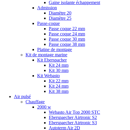
Gaine isolante échappement
Admission
Diamètre 20
Diamètre 25
Passe-coque
Passe coque 22 mm
Passe coque 24 mm
Passe coque 30 mm
Passe coque 38 mm
Platine de montage
Kit de montage marine
Kit Eberspacher
Kit 24 mm
Kit 30 mm
Kit Webasto
Kit 22 mm
Kit 24 mm
Kit 38 mm
Air pulsé
Chauffage
2000 w
Webasto Air Top 2000 STC
Eberspaecher Airtronic S2
Eberspaecher Airtronic S3
Autoterm Air 2D