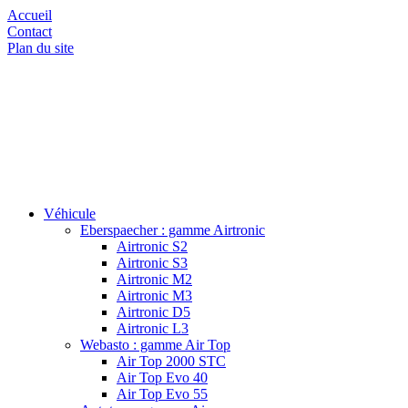
Accueil
Contact
Plan du site
Véhicule
Eberspaecher : gamme Airtronic
Airtronic S2
Airtronic S3
Airtronic M2
Airtronic M3
Airtronic D5
Airtronic L3
Webasto : gamme Air Top
Air Top 2000 STC
Air Top Evo 40
Air Top Evo 55