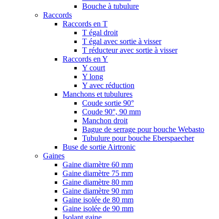
Bouche à tubulure
Raccords
Raccords en T
T égal droit
T égal avec sortie à visser
T réducteur avec sortie à visser
Raccords en Y
Y court
Y long
Y avec réduction
Manchons et tubulures
Coude sortie 90°
Coude 90°, 90 mm
Manchon droit
Bague de serrage pour bouche Webasto
Tubulure pour bouche Eberspaecher
Buse de sortie Airtronic
Gaines
Gaine diamètre 60 mm
Gaine diamètre 75 mm
Gaine diamètre 80 mm
Gaine diamètre 90 mm
Gaine isolée de 80 mm
Gaine isolée de 90 mm
Isolant gaine