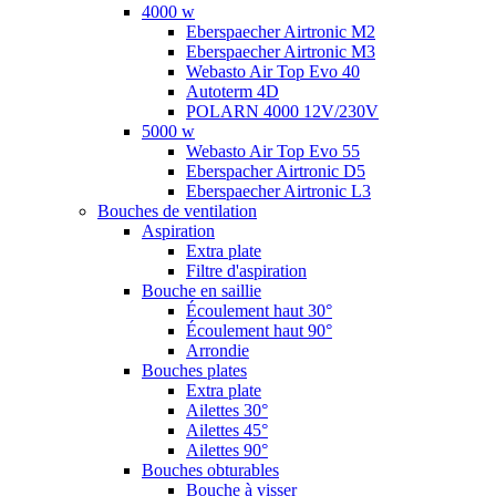
4000 w
Eberspaecher Airtronic M2
Eberspaecher Airtronic M3
Webasto Air Top Evo 40
Autoterm 4D
POLARN 4000 12V/230V
5000 w
Webasto Air Top Evo 55
Eberspacher Airtronic D5
Eberspaecher Airtronic L3
Bouches de ventilation
Aspiration
Extra plate
Filtre d'aspiration
Bouche en saillie
Écoulement haut 30°
Écoulement haut 90°
Arrondie
Bouches plates
Extra plate
Ailettes 30°
Ailettes 45°
Ailettes 90°
Bouches obturables
Bouche à visser