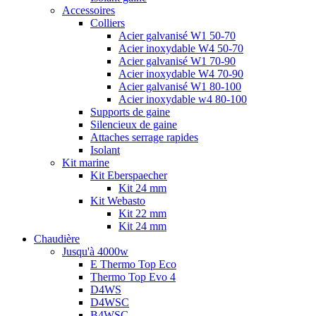
Accessoires
Colliers
Acier galvanisé W1 50-70
Acier inoxydable W4 50-70
Acier galvanisé W1 70-90
Acier inoxydable W4 70-90
Acier galvanisé W1 80-100
Acier inoxydable w4 80-100
Supports de gaine
Silencieux de gaine
Attaches serrage rapides
Isolant
Kit marine
Kit Eberspaecher
Kit 24 mm
Kit Webasto
Kit 22 mm
Kit 24 mm
Chaudière
Jusqu'à 4000w
E Thermo Top Eco
Thermo Top Evo 4
D4WS
D4WSC
B4WSC