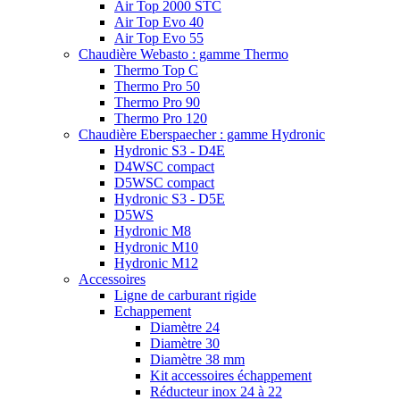
Air Top 2000 STC
Air Top Evo 40
Air Top Evo 55
Chaudière Webasto : gamme Thermo
Thermo Top C
Thermo Pro 50
Thermo Pro 90
Thermo Pro 120
Chaudière Eberspaecher : gamme Hydronic
Hydronic S3 - D4E
D4WSC compact
D5WSC compact
Hydronic S3 - D5E
D5WS
Hydronic M8
Hydronic M10
Hydronic M12
Accessoires
Ligne de carburant rigide
Echappement
Diamètre 24
Diamètre 30
Diamètre 38 mm
Kit accessoires échappement
Réducteur inox 24 à 22