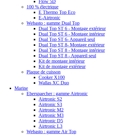
Flow 5D
100 % électrique
E Thermo Top Eco
E-Airtronic
Webasto : gamme Dual Top
Dual Top ST 6 - Montage extérieur
Dual Top ST 6 - Montage intérieur
Dual Top ST 6- Appareil seul
Dual Top ST 8- Montage extérieur
Dual Top ST 8 - Montage intérieur
Dual Top ST 8 - Appareil seul
Kit de montage intérieur
Kit de montage extérieur
Plaque de cuisson
Cooker X100
Wallas XC Duo
Marine
Eberspaecher : gamme Airtronic
Airtronic S2
Airtronic S3
Airtronic M2
Airtronic M3
Airtronic D5
Airtronic L3
Webasto : gamme Air Top