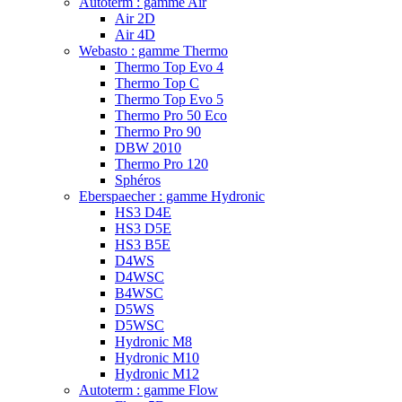
Autoterm : gamme Air
Air 2D
Air 4D
Webasto : gamme Thermo
Thermo Top Evo 4
Thermo Top C
Thermo Top Evo 5
Thermo Pro 50 Eco
Thermo Pro 90
DBW 2010
Thermo Pro 120
Sphéros
Eberspaecher : gamme Hydronic
HS3 D4E
HS3 D5E
HS3 B5E
D4WS
D4WSC
B4WSC
D5WS
D5WSC
Hydronic M8
Hydronic M10
Hydronic M12
Autoterm : gamme Flow