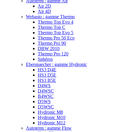
Autoterm : gamme Air
Air 2D
Air 4D
Webasto : gamme Thermo
Thermo Top Evo 4
Thermo Top C
Thermo Top Evo 5
Thermo Pro 50 Eco
Thermo Pro 90
DBW 2010
Thermo Pro 120
Sphéros
Eberspaecher : gamme Hydronic
HS3 D4E
HS3 D5E
HS3 B5E
D4WS
D4WSC
B4WSC
D5WS
D5WSC
Hydronic M8
Hydronic M10
Hydronic M12
Autoterm : gamme Flow