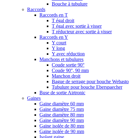
Bouche à tubulure
Raccords
Raccords en T
T égal droit
T égal avec sortie à visser
T réducteur avec sortie à visser
Raccords en Y
Y court
Y long
Y avec réduction
Manchons et tubulures
Coude sortie 90°
Coude 90°, 90 mm
Manchon droit
Bague de serrage pour bouche Webasto
Tubulure pour bouche Eberspaecher
Buse de sortie Airtronic
Gaines
Gaine diamètre 60 mm
Gaine diamètre 75 mm
Gaine diamètre 80 mm
Gaine diamètre 90 mm
Gaine isolée de 80 mm
Gaine isolée de 90 mm
Isolant gaine