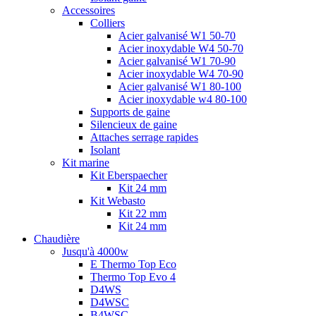
Accessoires
Colliers
Acier galvanisé W1 50-70
Acier inoxydable W4 50-70
Acier galvanisé W1 70-90
Acier inoxydable W4 70-90
Acier galvanisé W1 80-100
Acier inoxydable w4 80-100
Supports de gaine
Silencieux de gaine
Attaches serrage rapides
Isolant
Kit marine
Kit Eberspaecher
Kit 24 mm
Kit Webasto
Kit 22 mm
Kit 24 mm
Chaudière
Jusqu'à 4000w
E Thermo Top Eco
Thermo Top Evo 4
D4WS
D4WSC
B4WSC