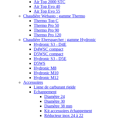
Air Top 2000 STC
Air Top Evo 40
Air Top Evo 55
Chaudière Webasto : gamme Thermo
Thermo Top C
Thermo Pro 50
Thermo Pro 90
Thermo Pro 120
Chaudière Eberspaecher : gamme Hydronic
Hydronic S3 - D4E
D4WSC compact
D5WSC compact
Hydronic S3 - D5E
D5WS
Hydronic M8
Hydronic M10
Hydronic M12
Accessoires
Ligne de carburant rigide
Echappement
Diamètre 24
Diamètre 30
Diamètre 38 mm
Kit accessoires échappement
Réducteur inox 24 à 22