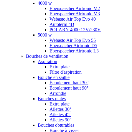
4000 w
Eberspaecher Airtronic M2
Eberspaecher Airtronic M3
Webasto Air Top Evo 40
Autoterm 4D
POLARN 4000 12V/230V
5000 w
Webasto Air Top Evo 55
Eberspacher Airtronic D5
Eberspaecher Airtronic L3
Bouches de ventilation
Aspiration
Extra plate
Filtre d'aspiration
Bouche en saillie
Écoulement haut 30°
Écoulement haut 90°
Arrondie
Bouches plates
Extra plate
Ailettes 30°
Ailettes 45°
Ailettes 90°
Bouches obturables
Bouche à visser