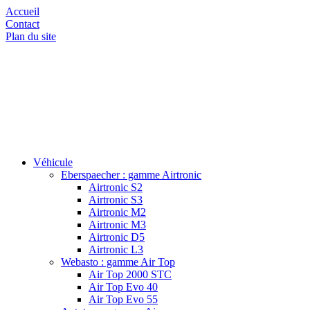
Accueil
Contact
Plan du site
Véhicule
Eberspaecher : gamme Airtronic
Airtronic S2
Airtronic S3
Airtronic M2
Airtronic M3
Airtronic D5
Airtronic L3
Webasto : gamme Air Top
Air Top 2000 STC
Air Top Evo 40
Air Top Evo 55