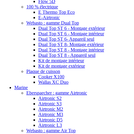
Flow 5D
100 % électrique
E Thermo Top Eco
E-Airtronic
Webasto : gamme Dual Top
Dual Top ST 6 - Montage extérieur
Dual Top ST 6 - Montage intérieur
Dual Top ST 6- Appareil seul
Dual Top ST 8- Montage extérieur
Dual Top ST 8 - Montage intérieur
Dual Top ST 8 - Appareil seul
Kit de montage intérieur
Kit de montage extérieur
Plaque de cuisson
Cooker X100
Wallas XC Duo
Marine
Eberspaecher : gamme Airtronic
Airtronic S2
Airtronic S3
Airtronic M2
Airtronic M3
Airtronic D5
Airtronic L3
Webasto : gamme Air Top