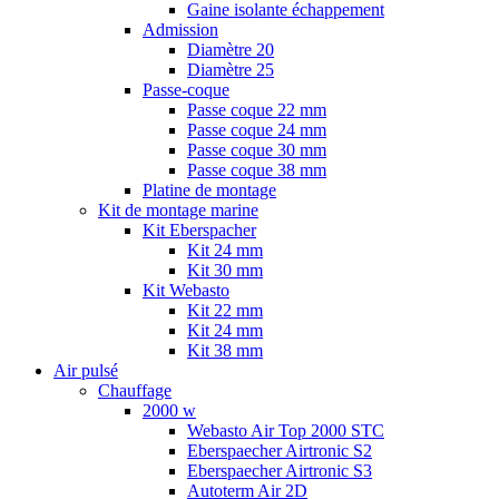
Gaine isolante échappement
Admission
Diamètre 20
Diamètre 25
Passe-coque
Passe coque 22 mm
Passe coque 24 mm
Passe coque 30 mm
Passe coque 38 mm
Platine de montage
Kit de montage marine
Kit Eberspacher
Kit 24 mm
Kit 30 mm
Kit Webasto
Kit 22 mm
Kit 24 mm
Kit 38 mm
Air pulsé
Chauffage
2000 w
Webasto Air Top 2000 STC
Eberspaecher Airtronic S2
Eberspaecher Airtronic S3
Autoterm Air 2D